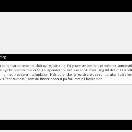
ding
 administratorene har slått av registrering. På grunn av tekniske problemer, automat
av nye brukere er midlertidig suspendert. Vi vet ikke ennå, hvor lang tid det vil ta å re
en funnet i registreringsfunksjon. Hvis du ønsker å registrere deg som bruker i vårt fo
s via "Kontakt oss", som du finner nederst på forumet på høyre side.