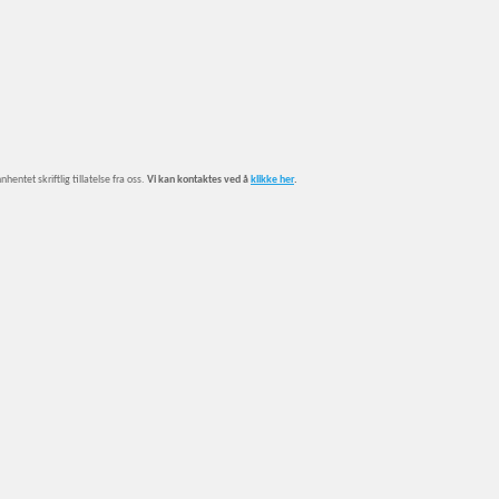
entet skriftlig tillatelse fra oss.
Vi kan kontaktes ved å
klikke her
.