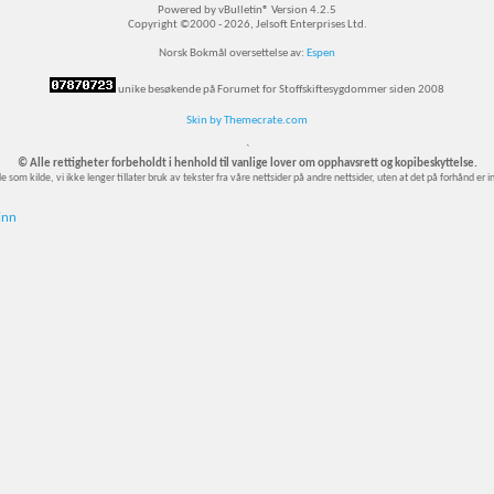
Powered by vBulletin® Version 4.2.5
Copyright ©2000 - 2026, Jelsoft Enterprises Ltd.
Norsk Bokmål oversettelse av:
Espen
unike besøkende på Forumet for Stoffskiftesygdommer siden 2008
Skin by Themecrate.com
`
© Alle rettigheter forbeholdt i henhold til vanlige lover om opphavsrett og kopibeskyttelse.
m kilde, vi ikke lenger tillater bruk av tekster fra våre nettsider på andre nettsider, uten at det på forhånd er innh
inn