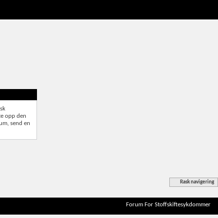
isk
tte opp den
rum, send en
Rask navigering
Forum For Stoffskiftesykdommer