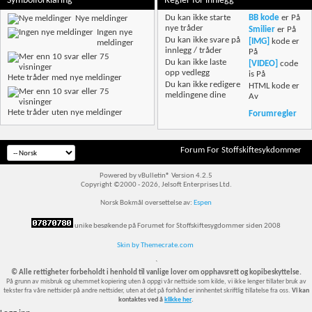
Symbolforklaring
Regler for innlegg
Du
kan ikke
starte
BB kode
er
På
Nye meldinger
nye tråder
Smilier
er
På
Ingen nye
Du
kan ikke
svare på
[IMG]
kode er
meldinger
innlegg / tråder
På
Du
kan ikke
laste
[VIDEO]
code
opp vedlegg
is
På
Hete tråder med nye meldinger
Du
kan ikke
redigere
HTML kode er
meldingene dine
Av
Hete tråder uten nye meldinger
Forumregler
Forum For Stoffskiftesykdommer
Powered by vBulletin® Version 4.2.5
Copyright ©2000 - 2026, Jelsoft Enterprises Ltd.
Norsk Bokmål oversettelse av:
Espen
unike besøkende på Forumet for Stoffskiftesygdommer siden 2008
Skin by Themecrate.com
`
© Alle rettigheter forbeholdt i henhold til vanlige lover om opphavsrett og kopibeskyttelse.
På grunn av misbruk og uhemmet kopiering uten å oppgi vår nettside som kilde, vi ikke lenger tillater bruk av
tekster fra våre nettsider på andre nettsider, uten at det på forhånd er innhentet skriftlig tillatelse fra oss.
Vi kan
kontaktes ved å
klikke her
.