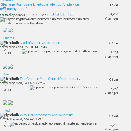
Admin
12-
Binyrene. Forhøyete kryptopyrroler, og "under- og
61
Svar
04-
overmethylation"
16,
1
2
3
...
7
54,946
Started by
dennis
, 22-11-11 22:44
13:55
Visninger
Fruemå
08-
Mad påvirker vores gener
0
Svar
07-
Started by
Anisa
, 27-01-14 16:43
14,
9,106
14:17
Visninger
Anisa
27-
The Ghost In Your Genes (Documentary)
0
Svar
01-
Started by
Mod
, 14-06-13 22:59
14,
7,248
16:43
Visninger
Mod
14-
Why Grandmothers Are Important
0
Svar
06-
Started by
Mod
, 14-06-13 22:43
13,
6,783
22:59
Visninger