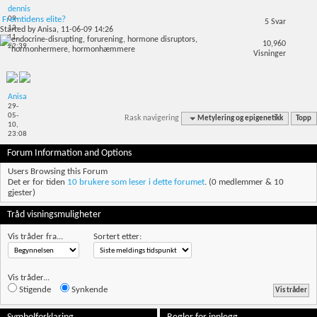
dennis
09-
Fremtidens elite?
5
Svar
12-
Started by
Anisa
, 11-06-09 14:26
11,
10,960
22:39
Visninger
Anisa
29-
05-
Rask navigering
Metylering og epigenetikk
Topp
10,
23:08
Forum Information and Options
Users Browsing this Forum
Det er for tiden
10 brukere som leser i dette forumet
. (0 medlemmer & 10
gjester)
Tråd visningsmuligheter
Vis tråder fra...
Sortert etter:
Vis tråder...
Stigende
Synkende