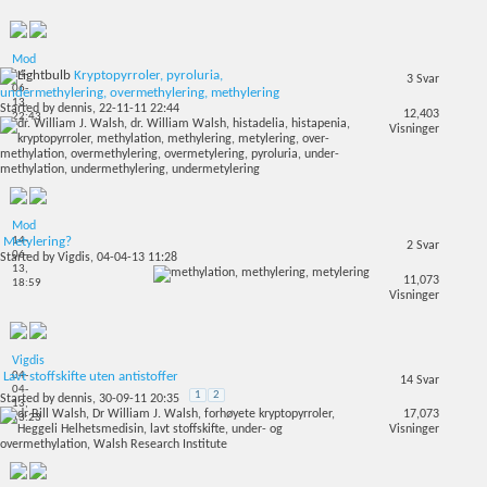
Mod
14-
Kryptopyrroler, pyroluria,
3
Svar
06-
undermethylering, overmethylering, methylering
13,
Started by
dennis
, 22-11-11 22:44
12,403
22:43
Visninger
Mod
14-
Metylering?
2
Svar
06-
Started by
Vigdis
, 04-04-13 11:28
13,
11,073
18:59
Visninger
Vigdis
04-
Lavt stoffskifte uten antistoffer
14
Svar
04-
1
2
Started by
dennis
, 30-09-11 20:35
13,
17,073
13:23
Visninger