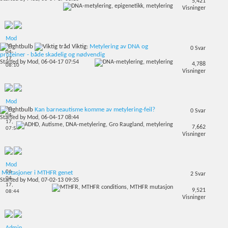
5,421
Visninger
Mod
06-
Viktig:
Metylering av DNA og
0
Svar
04-
proteiner - både skadelig og nødvendig
17,
Started by
Mod
, 06-04-17 07:54
4,788
08:10
Visninger
Mod
06-
Kan barneautisme komme av metylering-feil?
0
Svar
04-
Started by
Mod
, 06-04-17 08:44
17,
7,662
07:54
Visninger
Mod
06-
Mutasjoner i MTHFR genet
2
Svar
04-
Started by
Mod
, 07-02-13 09:35
17,
9,521
08:44
Visninger