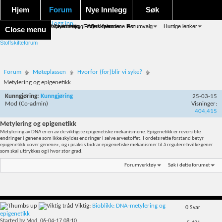
Hjem
Forum
Nye Innlegg
Søk
Logg inn
Forum forside
Aktivitet Stream
Google søk
Avansert søk
Nye innlegg
Nye innlegg
Emneskyen
FAQ
Merk forumene lest
Kalender
Forumvalg
Hurtige lenker
Close menu
Stoffskifteforum
Forum
Møteplassen
Hvorfor (for)blir vi syke?
Metylering og epigenetikk
Kunngjøring:
Kunngjøring
25-03-15
Mod
(Co-admin)
Visninger:
404,415
Metylering og epigenetikk
Metylering av DNA er en av de viktigste epigenetiske mekanismene. Epigenetikk er reversible
endringer i genene som ikke skyldes endringer i selve arvestoffet. I ordets rette forstand betyr
epigenetikk «over genene», og i praksis bidrar epigenetiske mekanismer til å regulere hvilke gener
som skal uttrykkes og i hvor stor grad.
Forumverktøy
Søk i dette forumet
Viktig:
Bioblikk: DNA-metylering og
0
Svar
epigenetikk
Started by
Mod
, 06-04-17 08:10