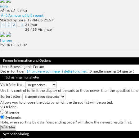
nora
26-04-06,
21:50
Å få Armour på blå resept
Started by
nora
, 19-04-05 21:57
1
2
3
...
4
31
Svar
26,455
Visninger
Hansen
29-04-05,
21:02
Forum Information and Options
Users Browsing this Forum
Det er for tiden
14 brukere som leser i dette forumet
. (0 medlemmer & 14 gjester)
Tråd visningsmuligheter
Vis tråder fra...
Use this control to limit the display of threads to those newer than the specified time
Sortert etter:
Allows you to choose the data by which the thread list will be sorted.
Vis tråder...
Stigende
Synkende
Note: when sorting by date, 'descending order' will show the newest results first.
Symbolforklaring