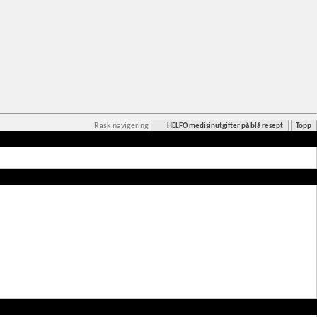
Rask navigering
HELFO medisinutgifter på blå resept
Topp