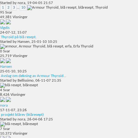
Started by
nora
, 19-04-05 21:57
1
2
3
...
10
95
Svar
49,381
Visninger
Vigdis
24-07-12,
15:07
Thyroid på blå resept.
Started by
Hansen
, 25-01-10 10:25
0
Svar
25,719
Visninger
Hansen
25-01-10,
10:25
Avslag om dekning av Armour Thyroid...
Started by
Bellissimo
, 06-11-07 21:35
4
Svar
8,426
Visninger
nora
17-11-07,
23:26
prosjekt blårev (blåresept)
Started by
nora
, 26-04-06 17:25
7
Svar
10,372
Visninger