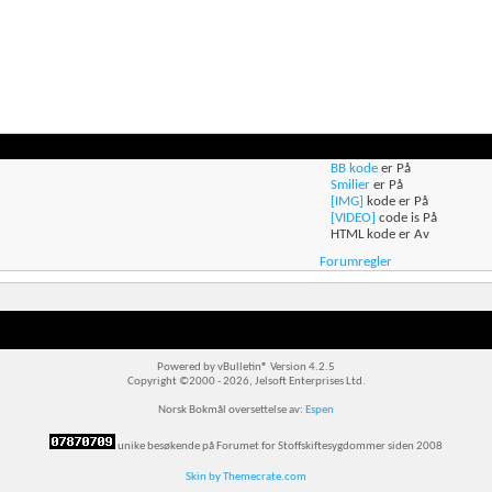
BB kode
er
På
Smilier
er
På
[IMG]
kode er
På
[VIDEO]
code is
På
HTML kode er
Av
Forumregler
Powered by vBulletin® Version 4.2.5
Copyright ©2000 - 2026, Jelsoft Enterprises Ltd.
Norsk Bokmål oversettelse av:
Espen
unike besøkende på Forumet for Stoffskiftesygdommer siden 2008
Skin by Themecrate.com