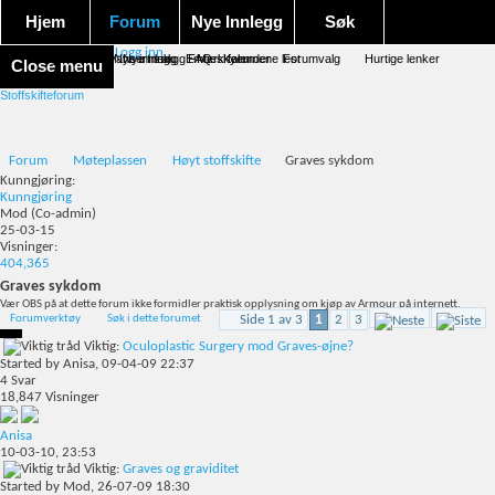
Hjem
Forum
Nye Innlegg
Søk
Logg inn
Forum forside
Aktivitet Stream
Google søk
Avansert søk
Nye innlegg
Nye innlegg
Emneskyen
FAQ
Merk forumene lest
Kalender
Forumvalg
Hurtige lenker
Close menu
Stoffskifteforum
Forum
Møteplassen
Høyt stoffskifte
Graves sykdom
Kunngjøring:
Kunngjøring
Mod
(Co-admin)
25-03-15
Visninger:
404,365
Graves sykdom
Vær OBS på at dette forum ikke formidler praktisk opplysning om kjøp av Armour på internett.
Forumverktøy
Søk i dette forumet
Side 1 av 3
1
2
3
Viktig:
Oculoplastic Surgery mod Graves-øjne?
Started by
Anisa
, 09-04-09 22:37
4
Svar
18,847
Visninger
Anisa
10-03-10,
23:53
Viktig:
Graves og graviditet
Started by
Mod
, 26-07-09 18:30