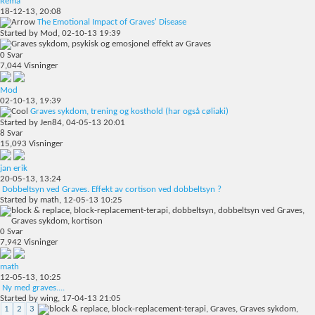
Rema
18-12-13,
20:08
The Emotional Impact of Graves' Disease
Started by
Mod
, 02-10-13 19:39
0
Svar
7,044
Visninger
Mod
02-10-13,
19:39
Graves sykdom, trening og kosthold (har også cøliaki)
Started by
Jen84
, 04-05-13 20:01
8
Svar
15,093
Visninger
jan erik
20-05-13,
13:24
Dobbeltsyn ved Graves. Effekt av cortison ved dobbeltsyn ?
Started by
math
, 12-05-13 10:25
0
Svar
7,942
Visninger
math
12-05-13,
10:25
Ny med graves....
Started by
wing
, 17-04-13 21:05
1
2
3