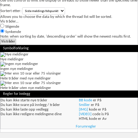
Use this control to limit the display of threads to those newer than the specified time
frame.
Sortert etter:
Allows you to choose the data by which the thread list will be sorted.
Vis tråder...
Stigende
Synkende
Note: when sorting by date, 'descending order' will show the newest results first.
Symbolforklaring
Nye meldinger
Ingen nye meldinger
Hete tråder med nye meldinger
Hete tråder uten nye meldinger
Regler for innlegg
Du
kan ikke
starte nye tråder
BB kode
er
På
Du
kan ikke
svare på innlegg / tråder
Smilier
er
På
Du
kan ikke
laste opp vedlegg
[IMG]
kode er
På
Du
kan ikke
redigere meldingene dine
[VIDEO]
code is
På
HTML kode er
Av
Forumregler