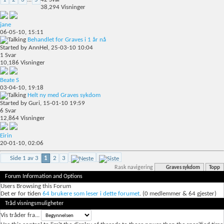
38,294
Visninger
jane
06-05-10,
15:11
Behandlet for Graves i 1 år nå
Started by
AnnHel
, 25-03-10 10:04
1
Svar
10,186
Visninger
Beate S
03-04-10,
19:18
Helt ny med Graves sykdom
Started by
Guri
, 15-01-10 19:59
6
Svar
12,864
Visninger
Eirin
20-01-10,
02:06
Side 1 av 3
1
2
3
Rask navigering
Graves sykdom
Topp
Forum Information and Options
Users Browsing this Forum
Det er for tiden
64 brukere som leser i dette forumet
. (0 medlemmer & 64 gjester)
Tråd visningsmuligheter
Vis tråder fra...