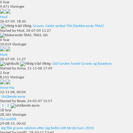
0
Svar
9,471
Visninger
Mod
26-07-09,
18:30
Viktig:
Graves. Falskt senket TSH (blokkerende TRAS)
Started by
Mod
, 26-07-09 11:27
0
Svar
10,019
Visninger
Mod
26-07-09,
11:27
Viktig:
Gid Fanden havde Graves og Basedow
Started by
Anisa
, 11-11-06 17:49
2
Svar
8,555
Visninger
Anne Ma
12-11-06,
00:04
Utstående øyne
Started by
Beate
, 24-05-07 15:57
1
2
18
Svar
28,165
Visninger
Ttyreoiditt
29-08-15,
00:42
Jeg fikk graves sykdom etter jeg fødte mitt første barn 2010
Started by
Iren85
, 29-10-12 12:42