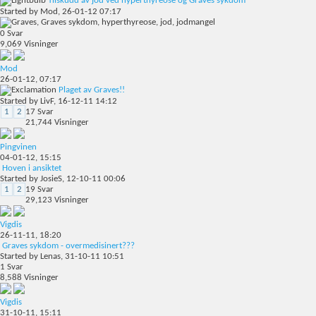
Tilskudd av jod ved hyperthyreose og Graves sykdom
Started by
Mod
, 26-01-12 07:17
0
Svar
9,069
Visninger
Mod
26-01-12,
07:17
Plaget av Graves!!
Started by
LivF
, 16-12-11 14:12
1
2
17
Svar
21,744
Visninger
Pingvinen
04-01-12,
15:15
Hoven i ansiktet
Started by
JosieS
, 12-10-11 00:06
1
2
19
Svar
29,123
Visninger
Vigdis
26-11-11,
18:20
Graves sykdom - overmedisinert???
Started by
Lenas
, 31-10-11 10:51
1
Svar
8,588
Visninger
Vigdis
31-10-11,
15:11