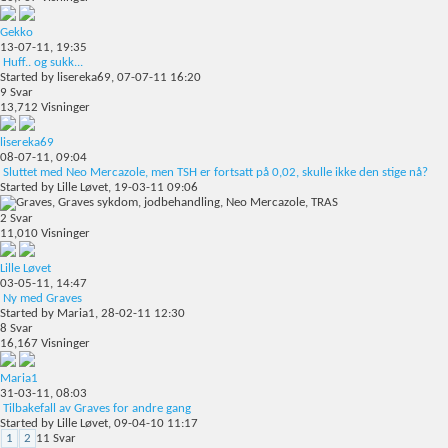
Gekko
13-07-11,
19:35
Huff.. og sukk...
Started by
lisereka69
, 07-07-11 16:20
9
Svar
13,712
Visninger
lisereka69
08-07-11,
09:04
Sluttet med Neo Mercazole, men TSH er fortsatt på 0,02, skulle ikke den stige nå?
Started by
Lille Løvet
, 19-03-11 09:06
2
Svar
11,010
Visninger
Lille Løvet
03-05-11,
14:47
Ny med Graves
Started by
Maria1
, 28-02-11 12:30
8
Svar
16,167
Visninger
Maria1
31-03-11,
08:03
Tilbakefall av Graves for andre gang
Started by
Lille Løvet
, 09-04-10 11:17
1
2
11
Svar