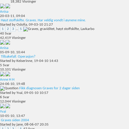
18,382
Visninger
Anisa
20-03-11,
09:04
Høyt stoffskifte. Graves. Har veldig vondt i øynene mine.
Started by
Oslofia
, 09-03-10 21:27
1
2
3
...
5
40
Svar
42,419
Visninger
Anisa
05-09-10,
10:44
Tilbakefall. Operasjon?
Started by
Keiserinne
, 19-04-10 14:43
5
Svar
10,101
Visninger
Anne H H
24-06-10,
19:48
Fikk diagnosen Graves for 2 dager siden
Started by
Yvai
, 09-05-10 10:57
6
Svar
12,044
Visninger
Yvai
10-05-10,
13:47
Graves siden 2004
Started by
jane
, 08-06-07 20:35
1
2
3
...
5
42
Svar