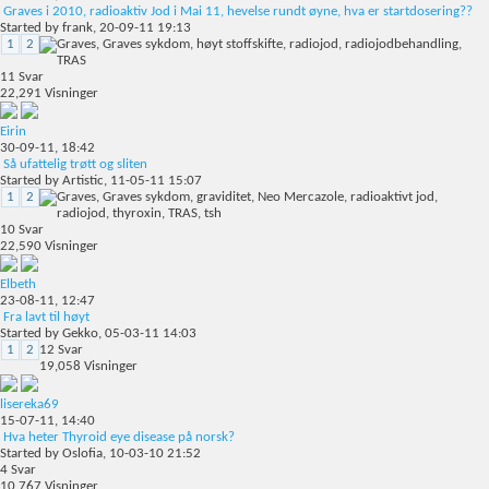
Graves i 2010, radioaktiv Jod i Mai 11, hevelse rundt øyne, hva er startdosering??
Started by
frank
, 20-09-11 19:13
1
2
11
Svar
22,291
Visninger
Eirin
30-09-11,
18:42
Så ufattelig trøtt og sliten
Started by
Artistic
, 11-05-11 15:07
1
2
10
Svar
22,590
Visninger
Elbeth
23-08-11,
12:47
Fra lavt til høyt
Started by
Gekko
, 05-03-11 14:03
1
2
12
Svar
19,058
Visninger
lisereka69
15-07-11,
14:40
Hva heter Thyroid eye disease på norsk?
Started by
Oslofia
, 10-03-10 21:52
4
Svar
10,767
Visninger