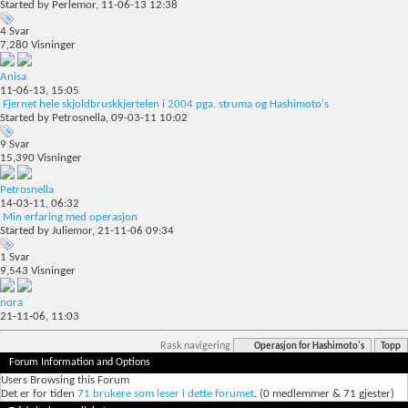
Started by
Perlemor
, 11-06-13 12:38
4
Svar
7,280
Visninger
Anisa
11-06-13,
15:05
Fjernet hele skjoldbruskkjertelen i 2004 pga. struma og Hashimoto's
Started by
Petrosnella
, 09-03-11 10:02
9
Svar
15,390
Visninger
Petrosnella
14-03-11,
06:32
Min erfaring med operasjon
Started by
Juliemor
, 21-11-06 09:34
1
Svar
9,543
Visninger
nora
21-11-06,
11:03
Rask navigering
Operasjon for Hashimoto's
Topp
Forum Information and Options
Users Browsing this Forum
Det er for tiden
71 brukere som leser i dette forumet
. (0 medlemmer & 71 gjester)