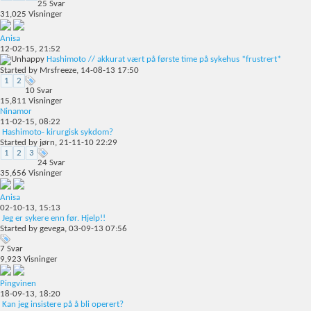
25
Svar
31,025
Visninger
Anisa
12-02-15,
21:52
Hashimoto // akkurat vært på første time på sykehus *frustrert*
Started by
Mrsfreeze
, 14-08-13 17:50
1
2
10
Svar
15,811
Visninger
Ninamor
11-02-15,
08:22
Hashimoto- kirurgisk sykdom?
Started by
jørn
, 21-11-10 22:29
1
2
3
24
Svar
35,656
Visninger
Anisa
02-10-13,
15:13
Jeg er sykere enn før. Hjelp!!
Started by
gevega
, 03-09-13 07:56
7
Svar
9,923
Visninger
Pingvinen
18-09-13,
18:20
Kan jeg insistere på å bli operert?