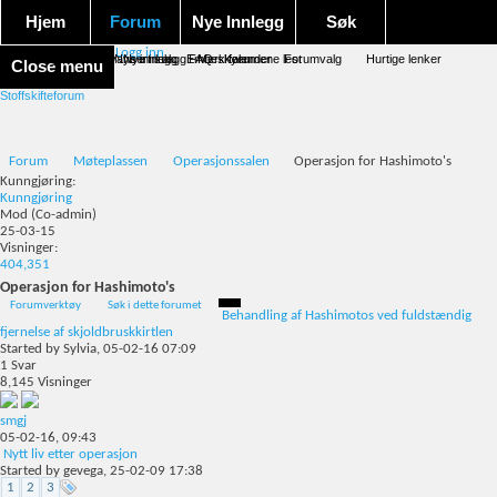
Hjem
Forum
Nye Innlegg
Søk
Logg inn
Forum forside
Aktivitet Stream
Google søk
Avansert søk
Nye innlegg
Nye innlegg
Emneskyen
FAQ
Merk forumene lest
Kalender
Forumvalg
Hurtige lenker
Close menu
Stoffskifteforum
Forum
Møteplassen
Operasjonssalen
Operasjon for Hashimoto's
Kunngjøring:
Kunngjøring
Mod
(Co-admin)
25-03-15
Visninger:
404,351
Operasjon for Hashimoto's
Forumverktøy
Søk i dette forumet
Behandling af Hashimotos ved fuldstændig
fjernelse af skjoldbruskkirtlen
Started by
Sylvia
, 05-02-16 07:09
1
Svar
8,145
Visninger
smgj
05-02-16,
09:43
Nytt liv etter operasjon
Started by
gevega
, 25-02-09 17:38
1
2
3