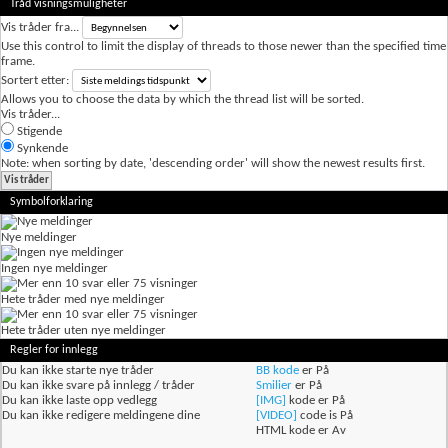
Tråd visningsmuligheter
Vis tråder fra...
Use this control to limit the display of threads to those newer than the specified time
frame.
Sortert etter:
Allows you to choose the data by which the thread list will be sorted.
Vis tråder...
Stigende
Synkende
Note: when sorting by date, 'descending order' will show the newest results first.
Symbolforklaring
Nye meldinger
Ingen nye meldinger
Hete tråder med nye meldinger
Hete tråder uten nye meldinger
Regler for innlegg
Du
kan ikke
starte nye tråder
BB kode
er
På
Du
kan ikke
svare på innlegg / tråder
Smilier
er
På
Du
kan ikke
laste opp vedlegg
[IMG]
kode er
På
Du
kan ikke
redigere meldingene dine
[VIDEO]
code is
På
HTML kode er
Av