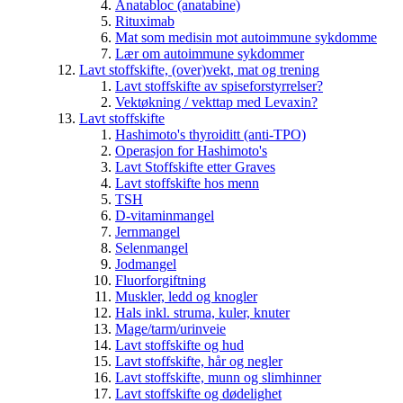
Anatabloc (anatabine)
Rituximab
Mat som medisin mot autoimmune sykdomme
Lær om autoimmune sykdommer
Lavt stoffskifte, (over)vekt, mat og trening
Lavt stoffskifte av spiseforstyrrelser?
Vektøkning / vekttap med Levaxin?
Lavt stoffskifte
Hashimoto's thyroiditt (anti-TPO)
Operasjon for Hashimoto's
Lavt Stoffskifte etter Graves
Lavt stoffskifte hos menn
TSH
D-vitaminmangel
Jernmangel
Selenmangel
Jodmangel
Fluorforgiftning
Muskler, ledd og knogler
Hals inkl. struma, kuler, knuter
Mage/tarm/urinveie
Lavt stoffskifte og hud
Lavt stoffskifte, hår og negler
Lavt stoffskifte, munn og slimhinner
Lavt stoffskifte og dødelighet