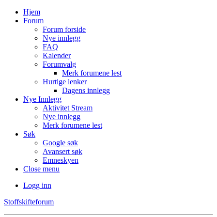
Hjem
Forum
Forum forside
Nye innlegg
FAQ
Kalender
Forumvalg
Merk forumene lest
Hurtige lenker
Dagens innlegg
Nye Innlegg
Aktivitet Stream
Nye innlegg
Merk forumene lest
Søk
Google søk
Avansert søk
Emneskyen
Close menu
Logg inn
Stoffskifteforum