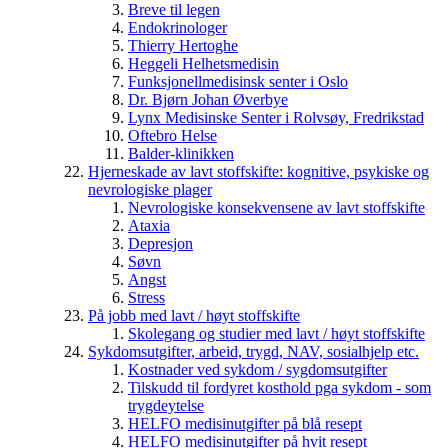
Breve til legen
Endokrinologer
Thierry Hertoghe
Heggeli Helhetsmedisin
Funksjonellmedisinsk senter i Oslo
Dr. Bjørn Johan Øverbye
Lynx Medisinske Senter i Rolvsøy, Fredrikstad
Oftebro Helse
Balder-klinikken
Hjerneskade av lavt stoffskifte: kognitive, psykiske og
nevrologiske plager
Nevrologiske konsekvensene av lavt stoffskifte
Ataxia
Depresjon
Søvn
Angst
Stress
På jobb med lavt / høyt stoffskifte
Skolegang og studier med lavt / høyt stoffskifte
Sykdomsutgifter, arbeid, trygd, NAV, sosialhjelp etc.
Kostnader ved sykdom / sygdomsutgifter
Tilskudd til fordyret kosthold pga sykdom - som
trygdeytelse
HELFO medisinutgifter på blå resept
HELFO medisinutgifter på hvit resept