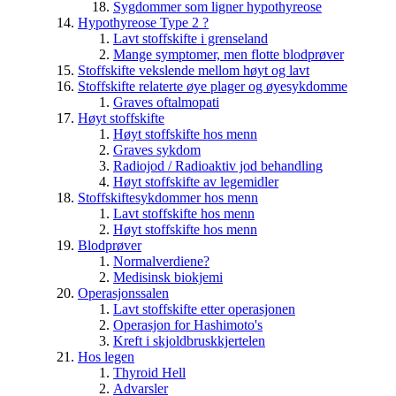
Sygdommer som ligner hypothyreose
Hypothyreose Type 2 ?
Lavt stoffskifte i grenseland
Mange symptomer, men flotte blodprøver
Stoffskifte vekslende mellom høyt og lavt
Stoffskifte relaterte øye plager og øyesykdomme
Graves oftalmopati
Høyt stoffskifte
Høyt stoffskifte hos menn
Graves sykdom
Radiojod / Radioaktiv jod behandling
Høyt stoffskifte av legemidler
Stoffskiftesykdommer hos menn
Lavt stoffskifte hos menn
Høyt stoffskifte hos menn
Blodprøver
Normalverdiene?
Medisinsk biokjemi
Operasjonssalen
Lavt stoffskifte etter operasjonen
Operasjon for Hashimoto's
Kreft i skjoldbruskkjertelen
Hos legen
Thyroid Hell
Advarsler