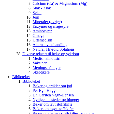
Calcium (Ca) & Magnesium (Mg)
Sink - Zink
Selen
Jern
Mineraler (øvrige)
Enzymer og magesyre
Aminosyrer
Omega
Urtemedisin
Alternativ behandling
Natural Thyroid Solutions
Diverse relatert til helse og sykdom
Medisinalindustri
Vaksiner
Meningsmålinger
Skeptikere
Biblioteket
Biblioteket
Bøker og artikler om jod
Per Egil Hegge
Dr. Carsten Vagn-Hansen
Nyttige nettsteder og blogger
Bøker om lavt stoffskifte
Bøker om høyt stoffskifte
Bøker om barnas stoffskiftesykdommer