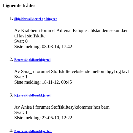
Lignende tråder
Skjoldbruskkjertel og binyrer
Av Krabben i forumet Adrenal Fatique - tilstanden sekundær
til lavt stoffskifte
Svar:
0
Siste melding:
08-03-14,
17:42
Betent skjoldbruskkjertel
Av Sara_ i forumet Stoffskifte vekslende mellom høyt og lavt
Svar:
1
Siste melding:
18-11-12,
00:45
Kjære skjoldbruskkjertel!
Av Anisa i forumet Stoffskiftesykdommer hos barn
Svar:
1
Siste melding:
23-05-10,
12:22
Kjære skjoldbruskkjertel!