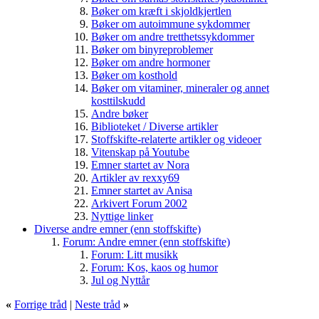
Bøker om kræft i skjoldkjertlen
Bøker om autoimmune sykdommer
Bøker om andre tretthetssykdommer
Bøker om binyreproblemer
Bøker om andre hormoner
Bøker om kosthold
Bøker om vitaminer, mineraler og annet
kosttilskudd
Andre bøker
Biblioteket / Diverse artikler
Stoffskifte-relaterte artikler og videoer
Vitenskap på Youtube
Emner startet av Nora
Artikler av rexxy69
Emner startet av Anisa
Arkivert Forum 2002
Nyttige linker
Diverse andre emner (enn stoffskifte)
Forum: Andre emner (enn stoffskifte)
Forum: Litt musikk
Forum: Kos, kaos og humor
Jul og Nyttår
«
Forrige tråd
|
Neste tråd
»