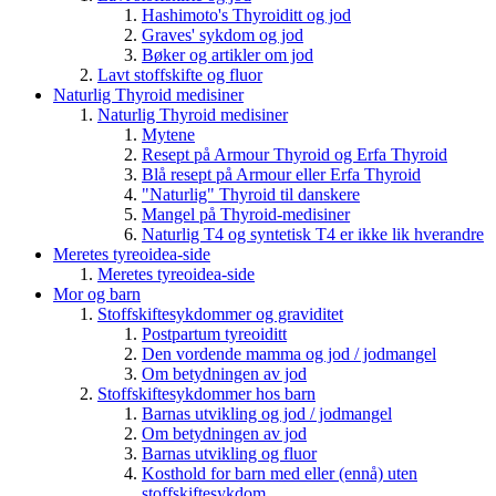
Hashimoto's Thyroiditt og jod
Graves' sykdom og jod
Bøker og artikler om jod
Lavt stoffskifte og fluor
Naturlig Thyroid medisiner
Naturlig Thyroid medisiner
Mytene
Resept på Armour Thyroid og Erfa Thyroid
Blå resept på Armour eller Erfa Thyroid
"Naturlig" Thyroid til danskere
Mangel på Thyroid-medisiner
Naturlig T4 og syntetisk T4 er ikke lik hverandre
Meretes tyreoidea-side
Meretes tyreoidea-side
Mor og barn
Stoffskiftesykdommer og graviditet
Postpartum tyreoiditt
Den vordende mamma og jod / jodmangel
Om betydningen av jod
Stoffskiftesykdommer hos barn
Barnas utvikling og jod / jodmangel
Om betydningen av jod
Barnas utvikling og fluor
Kosthold for barn med eller (ennå) uten
stoffskiftesykdom