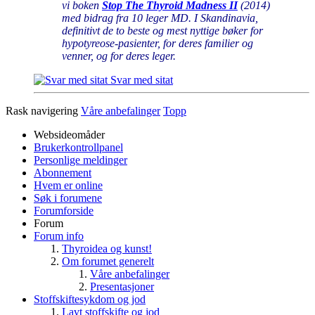
vi boken
Stop The Thyroid Madness II
(2014)
med bidrag fra 10 leger MD. I Skandinavia,
definitivt de to beste og mest nyttige bøker for
hypotyreose-pasienter, for deres familier og
venner, og for deres leger.
Svar med sitat
Rask navigering
Våre anbefalinger
Topp
Websideomåder
Brukerkontrollpanel
Personlige meldinger
Abonnement
Hvem er online
Søk i forumene
Forumforside
Forum
Forum info
Thyroidea og kunst!
Om forumet generelt
Våre anbefalinger
Presentasjoner
Stoffskiftesykdom og jod
Lavt stoffskifte og jod