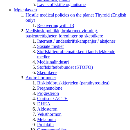
Lavt stoffskifte og autisme
Møteplassen
Hostile medical policies on the planet Thyroid (English
only)
Recovering with T3
Medisinsk politikk, brukermedvirkning,
pasientrettigheter, foreninger og skeptikere
Internett / underskriftskampanjer / aksjoner
Sosiale medier
Stoffskifteproblematikken i landsdekkende
medier
Medisinalindustri
Stoffskifteforbundet (STOFO)
Skeptikere
Andre hormoner
Biskjoldbruskkjertelen (parathyreoidea)
Pregnenolone
Progesteron
Cortisol / ACTH
DHEA
Aldosteron
Veksthormon
Melatonin
Prolaktin
Overgangsalder