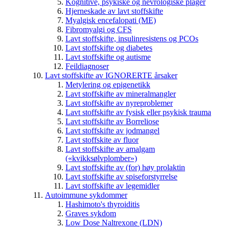
Kognitive, psykiske og nevrologiske plager
Hjerneskade av lavt stoffskifte
Myalgisk encefalopati (ME)
Fibromyalgi og CFS
Lavt stoffskifte, insulinresistens og PCOs
Lavt stoffskifte og diabetes
Lavt stoffskifte og autisme
Feildiagnoser
Lavt stoffskifte av IGNORERTE årsaker
Metylering og epigenetikk
Lavt stoffskifte av mineralmangler
Lavt stoffskifte av nyreproblemer
Lavt stoffskifte av fysisk eller psykisk trauma
Lavt stoffskifte av Borreliose
Lavt stoffskifte av jodmangel
Lavt stoffskite av fluor
Lavt stoffskifte av amalgam
(«kvikksølvplomber»)
Lavt stoffskifte av (for) høy prolaktin
Lavt stoffskifte av spiseforstyrrelse
Lavt stoffskifte av legemidler
Autoimmune sykdommer
Hashimoto's thyroiditis
Graves sykdom
Low Dose Naltrexone (LDN)