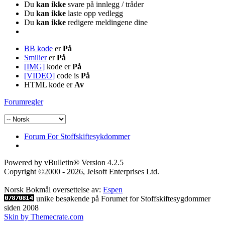
Du
kan ikke
svare på innlegg / tråder
Du
kan ikke
laste opp vedlegg
Du
kan ikke
redigere meldingene dine
BB kode
er
På
Smilier
er
På
[IMG]
kode er
På
[VIDEO]
code is
På
HTML kode er
Av
Forumregler
Forum For Stoffskiftesykdommer
Powered by vBulletin® Version 4.2.5
Copyright ©2000 - 2026, Jelsoft Enterprises Ltd.
Norsk Bokmål oversettelse av:
Espen
unike besøkende på Forumet for Stoffskiftesygdommer
siden 2008
Skin by Themecrate.com