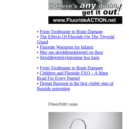
•
From Toothpaste to Brain Damage
•
The Effects Of Fluoride On The Thyroid
Gland
•
Fluoride Warnings for Infants
•
Mer om skjoldbruskkjertel og fluor
•
Skjoldkjertelsykdomme hos barn
•
From Toothpaste to Brain Damage
•
Children and Fluoride FAQ – A Must
Read For Every Parent!
•
Dental fluorosis is the first
visible
sign of
fluoride poisoning
Fluorfritt vann