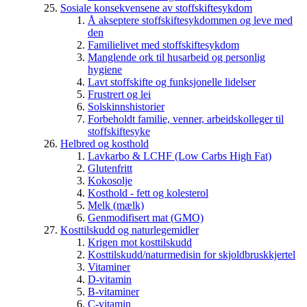
Sosiale konsekvensene av stoffskiftesykdom
Å akseptere stoffskiftesykdommen og leve med
den
Familielivet med stoffskiftesykdom
Manglende ork til husarbeid og personlig
hygiene
Lavt stoffskifte og funksjonelle lidelser
Frustrert og lei
Solskinnshistorier
Forbeholdt familie, venner, arbeidskolleger til
stoffskiftesyke
Helbred og kosthold
Lavkarbo & LCHF (Low Carbs High Fat)
Glutenfritt
Kokosolje
Kosthold - fett og kolesterol
Melk (mælk)
Genmodifisert mat (GMO)
Kosttilskudd og naturlegemidler
Krigen mot kosttilskudd
Kosttilskudd/naturmedisin for skjoldbruskkjertel
Vitaminer
D-vitamin
B-vitaminer
C-vitamin