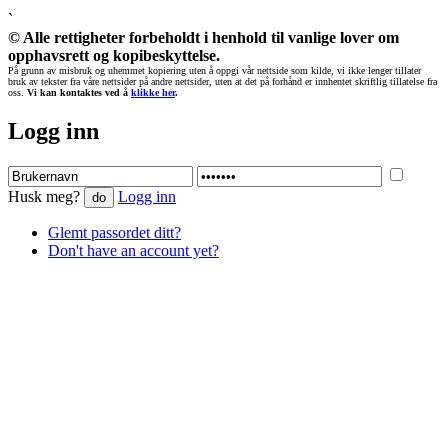
`
© Alle rettigheter forbeholdt i henhold til vanlige lover om
opphavsrett og kopibeskyttelse.
På grunn av misbruk og uhemmet kopiering uten å oppgi vår nettside som kilde, vi ikke lenger tillater
bruk av tekster fra våre nettsider på andre nettsider, uten at det på forhånd er innhentet skriftlig tillatelse fra
oss.
Vi kan kontaktes ved å
klikke her
.
Logg inn
Husk meg?
Logg inn
Glemt passordet ditt?
Don't have an account yet?