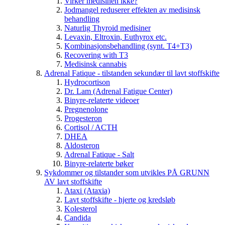
Virker medisinen ikke?
Jodmangel reduserer effekten av medisinsk
behandling
Naturlig Thyroid medisiner
Levaxin, Eltroxin, Euthyrox etc.
Kombinasjonsbehandling (synt. T4+T3)
Recovering with T3
Medisinsk cannabis
Adrenal Fatique - tilstanden sekundær til lavt stoffskifte
Hydrocortison
Dr. Lam (Adrenal Fatigue Center)
Binyre-relaterte videoer
Pregnenolone
Progesteron
Cortisol / ACTH
DHEA
Aldosteron
Adrenal Fatique - Salt
Binyre-relaterte bøker
Sykdommer og tilstander som utvikles PÅ GRUNN
AV lavt stoffskifte
Ataxi (Ataxia)
Lavt stoffskifte - hjerte og kredsløb
Kolesterol
Candida