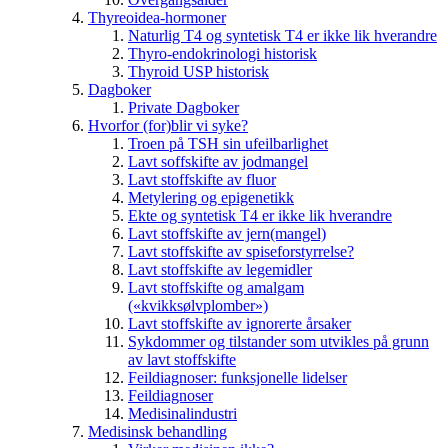
Thyreoidea-hormoner
Naturlig T4 og syntetisk T4 er ikke lik hverandre
Thyro-endokrinologi historisk
Thyroid USP historisk
Dagboker
Private Dagboker
Hvorfor (for)blir vi syke?
Troen på TSH sin ufeilbarlighet
Lavt soffskifte av jodmangel
Lavt stoffskifte av fluor
Metylering og epigenetikk
Ekte og syntetisk T4 er ikke lik hverandre
Lavt stoffskifte av jern(mangel)
Lavt stoffskifte av spiseforstyrrelse?
Lavt stoffskifte av legemidler
Lavt stoffskifte og amalgam
(«kvikksølvplomber»)
Lavt stoffskifte av ignorerte årsaker
Sykdommer og tilstander som utvikles på grunn
av lavt stoffskifte
Feildiagnoser: funksjonelle lidelser
Feildiagnoser
Medisinalindustri
Medisinsk behandling