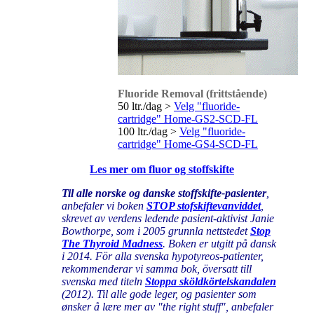
Fluoride Removal (frittstående)
50 ltr./dag >
Velg "fluoride-
cartridge" Home-GS2-SCD-FL
100 ltr./dag >
Velg "fluoride-
cartridge" Home-GS4-SCD-FL
Les mer om fluor og stoffskifte
Til alle norske og danske stoffskifte-pasienter
,
anbefaler vi boken
STOP stofskiftevanviddet
,
skrevet av verdens ledende pasient-aktivist Janie
Bowthorpe, som i 2005 grunnla nettstedet
Stop
The Thyroid Madness
. Boken er utgitt på dansk
i 2014. För alla svenska hypotyreos-patienter,
rekommenderar vi samma bok, översatt till
svenska med titeln
Stoppa sköldkörtelskandalen
(2012). Til alle gode leger, og pasienter som
ønsker å lære mer av "the right stuff", anbefaler