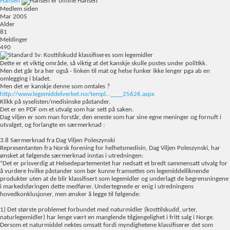
Hansen
Hansen
Medlem siden
Mar 2005
Alder
81
Meldinger
490
Sv: Kosttilskudd klassifiseres som legemidler
Dette er et viktig område, så viktig at det kanskje skulle postes under politikk.
Men det går bra her også - linken til mat og helse funker ikke lenger pga ab en
omlegging i bladet.
Men det er kanskje denne som omtales ?
http://www.legemiddelverket.no/templ...____25626.aspx
Klikk på syselisten/medisinske påstander.
Det er en PDF om et utvalg som har sett på saken.
Dag viljen er som man forstår, den eneste som har sine egne meninger og fornuft i
utvalget, og forlangte en særmerknad :
3.8 Særmerknad fra Dag Viljen Poleszynski
Representanten fra Norsk forening for helhetsmedisin, Dag Viljen Poleszynski, har
ønsket at følgende særmerknad inntas i utredningen:
”Det er prisverdig at Helsedepartementet har nedsatt et bredt sammensatt utvalg for
å vurdere hvilke påstander som bør kunne framsettes om legemiddelliknende
produkter uten at de blir klassifisert som legemidler og underlagt de begrensningene
i markedsføringen dette medfører. Undertegnede er enig i utredningens
hovedkonklusjoner, men ønsker å legge til følgende:
1) Det største problemet forbundet med naturmidler (kosttilskudd, urter,
naturlegemidler) har lenge vært en manglende tilgjengelighet i fritt salg i Norge.
Dersom et naturmiddel nektes omsatt fordi myndighetene klassifiserer det som