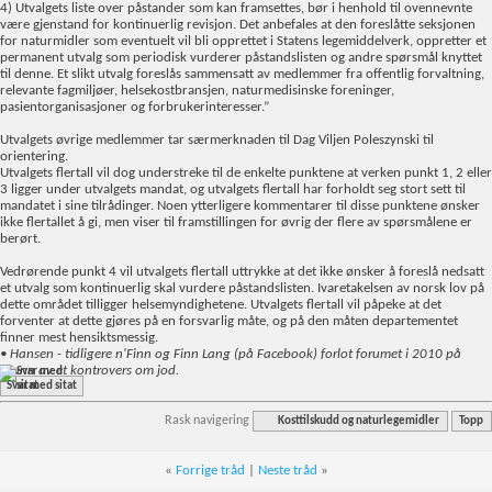
4) Utvalgets liste over påstander som kan framsettes, bør i henhold til ovennevnte
være gjenstand for kontinuerlig revisjon. Det anbefales at den foreslåtte seksjonen
for naturmidler som eventuelt vil bli opprettet i Statens legemiddelverk, oppretter et
permanent utvalg som periodisk vurderer påstandslisten og andre spørsmål knyttet
til denne. Et slikt utvalg foreslås sammensatt av medlemmer fra offentlig forvaltning,
relevante fagmiljøer, helsekostbransjen, naturmedisinske foreninger,
pasientorganisasjoner og forbrukerinteresser.”
Utvalgets øvrige medlemmer tar særmerknaden til Dag Viljen Poleszynski til
orientering.
Utvalgets flertall vil dog understreke til de enkelte punktene at verken punkt 1, 2 eller
3 ligger under utvalgets mandat, og utvalgets flertall har forholdt seg stort sett til
mandatet i sine tilrådinger. Noen ytterligere kommentarer til disse punktene ønsker
ikke flertallet å gi, men viser til framstillingen for øvrig der flere av spørsmålene er
berørt.
Vedrørende punkt 4 vil utvalgets flertall uttrykke at det ikke ønsker å foreslå nedsatt
et utvalg som kontinuerlig skal vurdere påstandslisten. Ivaretakelsen av norsk lov på
dette området tilligger helsemyndighetene. Utvalgets flertall vil påpeke at det
forventer at dette gjøres på en forsvarlig måte, og på den måten departementet
finner mest hensiktsmessig.
• Hansen - tidligere n'Finn og Finn Lang (på Facebook) forlot forumet i 2010 på
grunn av et kontrovers om jod.
Svar med sitat
Rask navigering
Kosttilskudd og naturlegemidler
Topp
«
Forrige tråd
|
Neste tråd
»