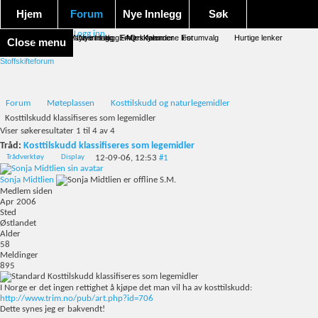
Hjem
Forum
Nye Innlegg
Søk
Logg inn
Forum forside
Aktivitet Stream
Google søk
Avansert søk
Nye innlegg
Nye innlegg
Emneskyen
FAQ
Merk forumene lest
Kalender
Forumvalg
Hurtige lenker
Close menu
Stoffskifteforum
Forum
Møteplassen
Kosttilskudd og naturlegemidler
Kosttilskudd klassifiseres som legemidler
Viser søkeresultater 1 til 4 av 4
Tråd:
Kosttilskudd klassifiseres som legemidler
Trådverktøy
Display
12-09-06,
12:53
#1
Sonja Midtlien
S.M.
Medlem siden
Apr 2006
Sted
Østlandet
Alder
58
Meldinger
895
Kosttilskudd klassifiseres som legemidler
I Norge er det ingen rettighet å kjøpe det man vil ha av kosttilskudd:
http://www.trim.no/pub/art.php?id=706
Dette synes jeg er bakvendt!