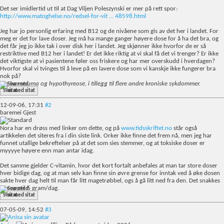
Det ser imidlertid ut til at Dag Viljen Poleszynski er mer på rett spor:
http://www.matoghelse.no/redsel-for-vit ... 48598.html
Jeg har jo personlig erfaring med B12 og de nivåene som gis av det her i landet. For
meg er det for lave doser. Jeg må ha mange ganger høyere dose for å ha det bra, og
det får jeg jo ikke tak i over disk her i landet. Jeg skjønner ikke hvorfor de er så
restriktive med B12 her i landet! Er det ikke riktig at vi skal få det vi trenger? Er ikke
det viktigste at vi pasientene føler oss friskere og har mer overskudd i hverdagen?
Hvorfor skal vi tvinges til å leve på en lavere dose som vi kanskje ikke fungerer bra
nok på?
Jeg har struma og hypothyreose, i tillegg til flere andre kroniske sykdommer.
Svar med sitat
12-09-06,
17:31
#2
baremei
Gjest
Nora har en drøss med linker om dette, og på
www.tidsskriftet.no
står også
artikkelen det siteres fra i din siste link. Orker ikke finne det frem nå, men jeg har
funnet utallige bekreftelser på at det som sies stemmer, og at toksiske doser er
myyyye høyere enn man antar idag.
Det samme gjelder C-vitamin, hvor det kort fortalt anbefales at man tar store doser
hver bidige dag, og at man selv kan finne sin øvre grense for inntak ved å øke dosen
sakte hver dag helt til man får litt magetrøbbel, ogs å gå litt ned fra den. Det snakkes
om opptil 6 gram/dag.
Svar med sitat
07-05-09,
14:52
#3