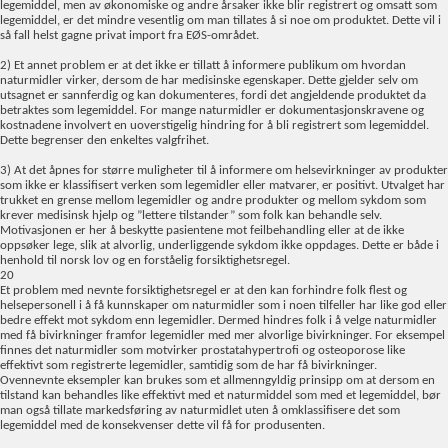
legemiddel, men av økonomiske og andre årsaker ikke blir registrert og omsatt som
legemiddel, er det mindre vesentlig om man tillates å si noe om produktet. Dette vil i
så fall helst gagne privat import fra EØS-området.
2) Et annet problem er at det ikke er tillatt å informere publikum om hvordan
naturmidler virker, dersom de har medisinske egenskaper. Dette gjelder selv om
utsagnet er sannferdig og kan dokumenteres, fordi det angjeldende produktet da
betraktes som legemiddel. For mange naturmidler er dokumentasjonskravene og
kostnadene involvert en uoverstigelig hindring for å bli registrert som legemiddel.
Dette begrenser den enkeltes valgfrihet.
3) At det åpnes for større muligheter til å informere om helsevirkninger av produkter
som ikke er klassifisert verken som legemidler eller matvarer, er positivt. Utvalget har
trukket en grense mellom legemidler og andre produkter og mellom sykdom som
krever medisinsk hjelp og ”lettere tilstander” som folk kan behandle selv.
Motivasjonen er her å beskytte pasientene mot feilbehandling eller at de ikke
oppsøker lege, slik at alvorlig, underliggende sykdom ikke oppdages. Dette er både i
henhold til norsk lov og en forståelig forsiktighetsregel.
20
Et problem med nevnte forsiktighetsregel er at den kan forhindre folk flest og
helsepersonell i å få kunnskaper om naturmidler som i noen tilfeller har like god eller
bedre effekt mot sykdom enn legemidler. Dermed hindres folk i å velge naturmidler
med få bivirkninger framfor legemidler med mer alvorlige bivirkninger. For eksempel
finnes det naturmidler som motvirker prostatahypertrofi og osteoporose like
effektivt som registrerte legemidler, samtidig som de har få bivirkninger.
Ovennevnte eksempler kan brukes som et allmenngyldig prinsipp om at dersom en
tilstand kan behandles like effektivt med et naturmiddel som med et legemiddel, bør
man også tillate markedsføring av naturmidlet uten å omklassifisere det som
legemiddel med de konsekvenser dette vil få for produsenten.