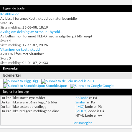
Lignende tråder
Kosttilskudd
Av Lissa i forumet Kosttilskudd og naturlegemidler
Svar:
35
Siste melding:
23-06-08,
18:19
Avslag om dekning av Armour Thyroid...
Av Bellissimo i forumet HELFO medisinutgifter på blå resept
Svar:
4
Siste melding:
17-11-07,
23:26
Vitaminer og kosttilskudd
Av KIDA i forumet Vitaminer
Svar:
3
Siste melding:
04-01-07,
21:33
Bokmerker
Bokmerker
Digg
del.icio.us
StumbleUpon
Google
Regler for innlegg
Du
kan ikke
starte nye tråder
BB kode
er
På
Du
kan ikke
svare på innlegg / tråder
Smilier
er
På
Du
kan ikke
laste opp vedlegg
[IMG]
kode er
På
Du
kan ikke
redigere meldingene dine
[VIDEO]
code is
På
HTML kode er
Av
Forumregler