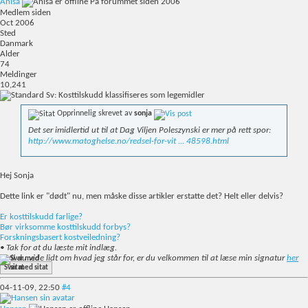
Anisa
På forummet siden 2006
Medlem siden
Oct 2006
Sted
Danmark
Alder
74
Meldinger
10,241
Sv: Kosttilskudd klassifiseres som legemidler
Opprinnelig skrevet av
sonja
Det ser imidlertid ut til at Dag Viljen Poleszynski er mer på rett spor:
http://www.matoghelse.no/redsel-for-vit ... 48598.html
Hej Sonja
Dette link er "dødt" nu, men måske disse artikler erstatte det? Helt eller delvis?
Er kosttilskudd farlige?
Bør virksomme kosttilskudd forbys?
Forskningsbasert kostveiledning?
• Tak for at du læste mit indlæg.
• Vil du vide lidt om hvad jeg står for, er du velkommen til at læse min signatur
her
Svar med sitat
04-11-09,
22:50
#4