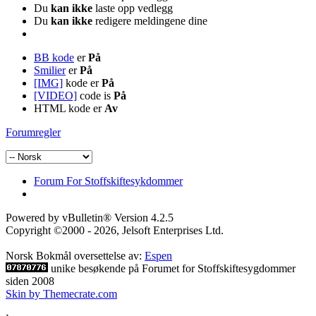
Du
kan ikke
laste opp vedlegg
Du
kan ikke
redigere meldingene dine
BB kode
er
På
Smilier
er
På
[IMG]
kode er
På
[VIDEO]
code is
På
HTML kode er
Av
Forumregler
Forum For Stoffskiftesykdommer
Powered by vBulletin® Version 4.2.5
Copyright ©2000 - 2026, Jelsoft Enterprises Ltd.
Norsk Bokmål oversettelse av:
Espen
unike besøkende på Forumet for Stoffskiftesygdommer
siden 2008
Skin by Themecrate.com