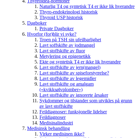
Thyreoidea-hormoner
Naturlig T4 og syntetisk T4 er ikke lik hverandre
Thyro-endokrinologi historisk
Thyroid USP historisk
Dagboker
Private Dagboker
Hvorfor (for)blir vi syke?
Troen på TSH sin ufeilbarlighet
Lavt soffskifte av jodmangel
Lavt stoffskifte av fluor
Metylering og epigenetikk
Ekte og syntetisk T4 er ikke lik hverandre
Lavt stoffskifte av jern(mangel)
Lavt stoffskifte av spiseforstyrrelse?
Lavt stoffskifte av legemidler
Lavt stoffskifte og amalgam
(«kvikksølvplomber»)
Lavt stoffskifte av ignorerte årsaker
Sykdommer og tilstander som utvikles på grunn
av lavt stoffskifte
Feildiagnoser: funksjonelle lidelser
Feildiagnoser
Medisinalindustri
Medisinsk behandling
Virker medisinen ikke?