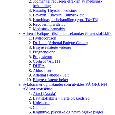
Jodmangel reduserer effekten av medisinsk
behandling
Naturlig Thyroid medisiner
Levaxin, Eltroxin, Euthyrox etc.
Kombinasjonsbehandling (synt. T4+T3)
Recovering with T3
Medisinsk cannabis
Adrenal Fatique - tilstanden sekundær til lavt stoffskifte
Hydrocortison
Dr. Lam (Adrenal Fatigue Center)
Binyre-relaterte videoer
Pregnenolone
Progesteron
Cortisol / ACTH
DHEA
Aldosteron
Adrenal Fatique - Salt
Binyre-relaterte bøker
Sykdommer og tilstander som utvikles PÅ GRUNN
AV lavt stoffskifte
Ataxi (Ataxia)
Lavt stoffskifte - hjerte og kredsløb
Kolesterol
Candida
Kognitive, psykiske og nevrologiske plager