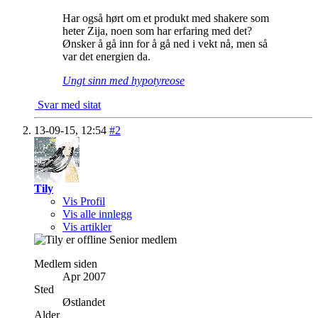
Har også hørt om et produkt med shakere som
heter Zija, noen som har erfaring med det?
Ønsker å gå inn for å gå ned i vekt nå, men så
var det energien da.
Ungt sinn med hypotyreose
Svar med sitat
13-09-15,
12:54
#2
Tily
Vis Profil
Vis alle innlegg
Vis artikler
Senior medlem
Medlem siden
Apr 2007
Sted
Østlandet
Alder