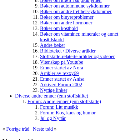
Bøker om kræft i skjoldkjertlen
Bøker om autoimmune sykdommer
Bøker om andre tretthetssykdommer
Bøker om binyreproblemer
Bøker om andre hormoner
Bøker om kosthold
Bøker om vitaminer, mineraler og annet
kosttilskudd
Andre bøker
Biblioteket / Diverse artikler
Stoffskifte-relaterte artikler og videoer
Vitenskap på Youtube
Emner startet av Nora
Artikler av rexxy69
Emner startet av Anisa
Arkivert Forum 2002
Nyttige linker
Diverse andre emner (enn stoffskifte)
Forum: Andre emner (enn stoffskifte)
Forum: Litt musikk
Forum: Kos, kaos og humor
Jul og Nyttår
«
Forrige tråd
|
Neste tråd
»