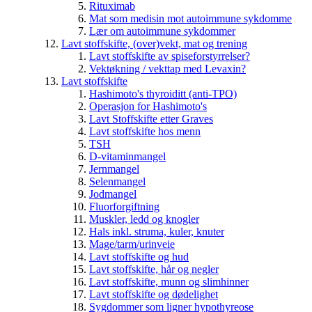
Rituximab
Mat som medisin mot autoimmune sykdomme
Lær om autoimmune sykdommer
Lavt stoffskifte, (over)vekt, mat og trening
Lavt stoffskifte av spiseforstyrrelser?
Vektøkning / vekttap med Levaxin?
Lavt stoffskifte
Hashimoto's thyroiditt (anti-TPO)
Operasjon for Hashimoto's
Lavt Stoffskifte etter Graves
Lavt stoffskifte hos menn
TSH
D-vitaminmangel
Jernmangel
Selenmangel
Jodmangel
Fluorforgiftning
Muskler, ledd og knogler
Hals inkl. struma, kuler, knuter
Mage/tarm/urinveie
Lavt stoffskifte og hud
Lavt stoffskifte, hår og negler
Lavt stoffskifte, munn og slimhinner
Lavt stoffskifte og dødelighet
Sygdommer som ligner hypothyreose