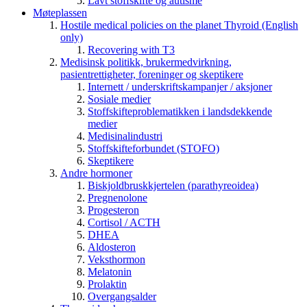
Lavt stoffskifte og autisme
Møteplassen
Hostile medical policies on the planet Thyroid (English
only)
Recovering with T3
Medisinsk politikk, brukermedvirkning,
pasientrettigheter, foreninger og skeptikere
Internett / underskriftskampanjer / aksjoner
Sosiale medier
Stoffskifteproblematikken i landsdekkende
medier
Medisinalindustri
Stoffskifteforbundet (STOFO)
Skeptikere
Andre hormoner
Biskjoldbruskkjertelen (parathyreoidea)
Pregnenolone
Progesteron
Cortisol / ACTH
DHEA
Aldosteron
Veksthormon
Melatonin
Prolaktin
Overgangsalder