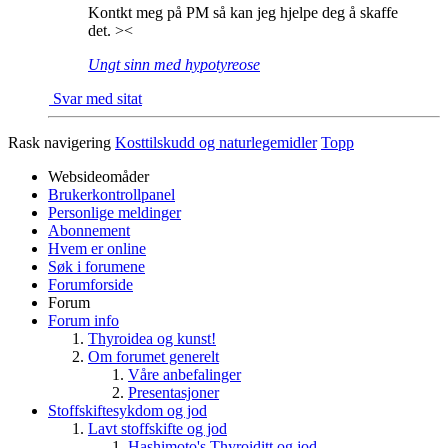
Kontkt meg på PM så kan jeg hjelpe deg å skaffe
det. ><
Ungt sinn med hypotyreose
Svar med sitat
Rask navigering
Kosttilskudd og naturlegemidler
Topp
Websideomåder
Brukerkontrollpanel
Personlige meldinger
Abonnement
Hvem er online
Søk i forumene
Forumforside
Forum
Forum info
Thyroidea og kunst!
Om forumet generelt
Våre anbefalinger
Presentasjoner
Stoffskiftesykdom og jod
Lavt stoffskifte og jod
Hashimoto's Thyroiditt og jod