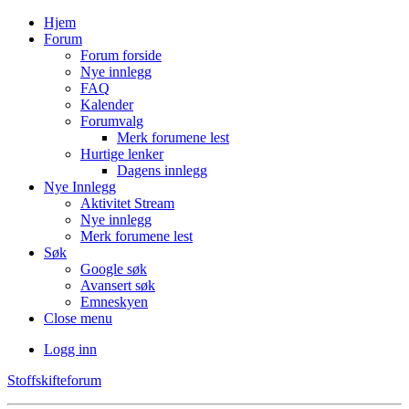
Hjem
Forum
Forum forside
Nye innlegg
FAQ
Kalender
Forumvalg
Merk forumene lest
Hurtige lenker
Dagens innlegg
Nye Innlegg
Aktivitet Stream
Nye innlegg
Merk forumene lest
Søk
Google søk
Avansert søk
Emneskyen
Close menu
Logg inn
Stoffskifteforum