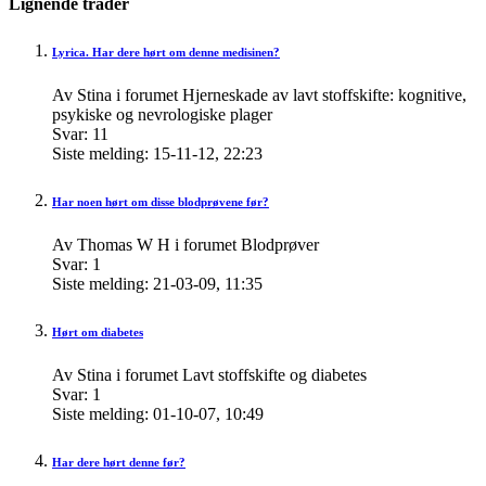
Lignende tråder
Lyrica. Har dere hørt om denne medisinen?
Av Stina i forumet Hjerneskade av lavt stoffskifte: kognitive,
psykiske og nevrologiske plager
Svar:
11
Siste melding:
15-11-12,
22:23
Har noen hørt om disse blodprøvene før?
Av Thomas W H i forumet Blodprøver
Svar:
1
Siste melding:
21-03-09,
11:35
Hørt om diabetes
Av Stina i forumet Lavt stoffskifte og diabetes
Svar:
1
Siste melding:
01-10-07,
10:49
Har dere hørt denne før?