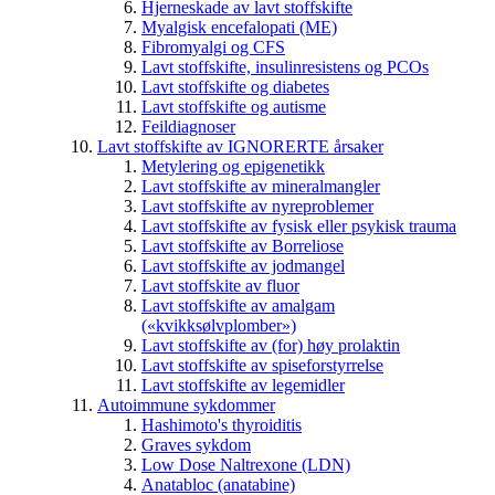
Hjerneskade av lavt stoffskifte
Myalgisk encefalopati (ME)
Fibromyalgi og CFS
Lavt stoffskifte, insulinresistens og PCOs
Lavt stoffskifte og diabetes
Lavt stoffskifte og autisme
Feildiagnoser
Lavt stoffskifte av IGNORERTE årsaker
Metylering og epigenetikk
Lavt stoffskifte av mineralmangler
Lavt stoffskifte av nyreproblemer
Lavt stoffskifte av fysisk eller psykisk trauma
Lavt stoffskifte av Borreliose
Lavt stoffskifte av jodmangel
Lavt stoffskite av fluor
Lavt stoffskifte av amalgam
(«kvikksølvplomber»)
Lavt stoffskifte av (for) høy prolaktin
Lavt stoffskifte av spiseforstyrrelse
Lavt stoffskifte av legemidler
Autoimmune sykdommer
Hashimoto's thyroiditis
Graves sykdom
Low Dose Naltrexone (LDN)
Anatabloc (anatabine)