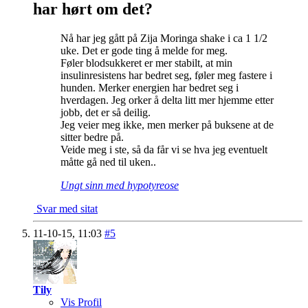
har hørt om det?
Nå har jeg gått på Zija Moringa shake i ca 1 1/2
uke. Det er gode ting å melde for meg.
Føler blodsukkeret er mer stabilt, at min
insulinresistens har bedret seg, føler meg fastere i
hunden. Merker energien har bedret seg i
hverdagen. Jeg orker å delta litt mer hjemme etter
jobb, det er så deilig.
Jeg veier meg ikke, men merker på buksene at de
sitter bedre på.
Veide meg i ste, så da får vi se hva jeg eventuelt
måtte gå ned til uken..
Ungt sinn med hypotyreose
Svar med sitat
11-10-15,
11:03
#5
Tily
Vis Profil