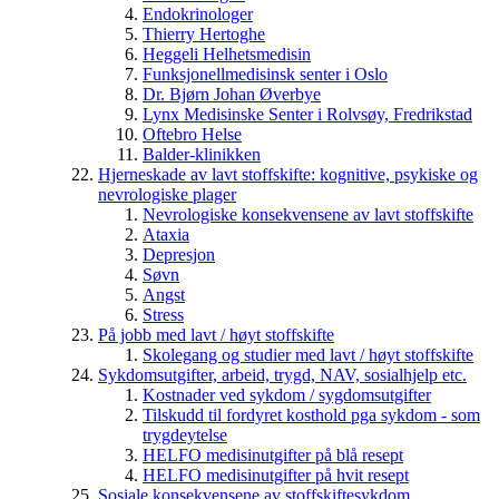
Endokrinologer
Thierry Hertoghe
Heggeli Helhetsmedisin
Funksjonellmedisinsk senter i Oslo
Dr. Bjørn Johan Øverbye
Lynx Medisinske Senter i Rolvsøy, Fredrikstad
Oftebro Helse
Balder-klinikken
Hjerneskade av lavt stoffskifte: kognitive, psykiske og
nevrologiske plager
Nevrologiske konsekvensene av lavt stoffskifte
Ataxia
Depresjon
Søvn
Angst
Stress
På jobb med lavt / høyt stoffskifte
Skolegang og studier med lavt / høyt stoffskifte
Sykdomsutgifter, arbeid, trygd, NAV, sosialhjelp etc.
Kostnader ved sykdom / sygdomsutgifter
Tilskudd til fordyret kosthold pga sykdom - som
trygdeytelse
HELFO medisinutgifter på blå resept
HELFO medisinutgifter på hvit resept
Sosiale konsekvensene av stoffskiftesykdom