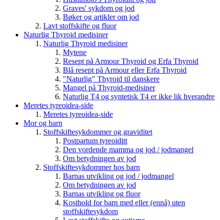
Graves' sykdom og jod
Bøker og artikler om jod
Lavt stoffskifte og fluor
Naturlig Thyroid medisiner
Naturlig Thyroid medisiner
Mytene
Resept på Armour Thyroid og Erfa Thyroid
Blå resept på Armour eller Erfa Thyroid
"Naturlig" Thyroid til danskere
Mangel på Thyroid-medisiner
Naturlig T4 og syntetisk T4 er ikke lik hverandre
Meretes tyreoidea-side
Meretes tyreoidea-side
Mor og barn
Stoffskiftesykdommer og graviditet
Postpartum tyreoiditt
Den vordende mamma og jod / jodmangel
Om betydningen av jod
Stoffskiftesykdommer hos barn
Barnas utvikling og jod / jodmangel
Om betydningen av jod
Barnas utvikling og fluor
Kosthold for barn med eller (ennå) uten
stoffskiftesykdom