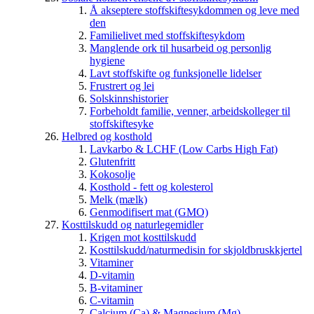
Å akseptere stoffskiftesykdommen og leve med
den
Familielivet med stoffskiftesykdom
Manglende ork til husarbeid og personlig
hygiene
Lavt stoffskifte og funksjonelle lidelser
Frustrert og lei
Solskinnshistorier
Forbeholdt familie, venner, arbeidskolleger til
stoffskiftesyke
Helbred og kosthold
Lavkarbo & LCHF (Low Carbs High Fat)
Glutenfritt
Kokosolje
Kosthold - fett og kolesterol
Melk (mælk)
Genmodifisert mat (GMO)
Kosttilskudd og naturlegemidler
Krigen mot kosttilskudd
Kosttilskudd/naturmedisin for skjoldbruskkjertel
Vitaminer
D-vitamin
B-vitaminer
C-vitamin
Calcium (Ca) & Magnesium (Mg)