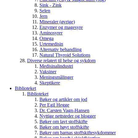
Sink - Zink
Selen
Jern
Mineraler (øvrige)
Enzymer og magesyre
Aminosyrer
Omega
Urtemedisin
Alternativ behandling
Natural Thyroid Solutions
Diverse relatert til helse og sykdom
Medisinalindustri
Vaksiner
Meningsmålinger
Skeptikere
Biblioteket
Biblioteket
Bøker og artikler om jod
Per Egil Hegge
Dr. Carsten Vagn-Hansen
Nyttige nettsteder og blogger
Bøker om lavt stoffskifte
Bøker om høyt stoffskifte
Bøker om barnas stoffskiftesykdommer