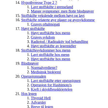
Hypothyreose Type 2 ?
Lavt stoffskifte i grenseland
Mange symptomer, men flotte blodprøver
Stoffskifte vekslende mellom høyt og lavt
Stoffskifte relaterte øye plager og øyesykdomme
Graves oftalmopati
Høyt stoffskifte
Høyt stoffskifte hos menn
Graves sykdom
Radiojod / Radioaktiv jod behandling
Høyt stoffskifte av legemidler
Stoffskiftesykdommer hos menn
Lavt stoffskifte hos menn
Høyt stoffskifte hos menn
Blodprøver
Normalverdiene?
Medisinsk biokjemi
Operasjonssalen
Lavt stoffskifte etter operasjonen
Operasjon for Hashimoto's
Kreft i skjoldbruskkjertelen
Hos legen
Thyroid Hell
Advarsler
Breve til legen