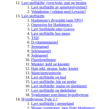
Lavt stoffskifte, (over)vekt, mat og trening
Lavt stoffskifte av spiseforstyrrelser?
Vektøkning / vekttap med Levaxin?
Lavt stoffskifte
Hashimoto's thyroiditt (anti-TPO)
Operasjon for Hashimoto's
Lavt Stoffskifte etter Graves
Lavt stoffskifte hos menn
TSH
D-vitaminmangel
Jernmangel
Selenmangel
Jodmangel
Fluorforgiftning
Muskler, ledd og knogler
Hals inkl. struma, kuler, knuter
Mage/tarm/urinveie
Lavt stoffskifte og hud
Lavt stoffskifte, hår og negler
Lavt stoffskifte, munn og slimhinner
Lavt stoffskifte og dødelighet
Sygdommer som ligner hypothyreose
Hypothyreose Type 2 ?
Lavt stoffskifte i grenseland
Mange symptomer, men flotte blodprøver