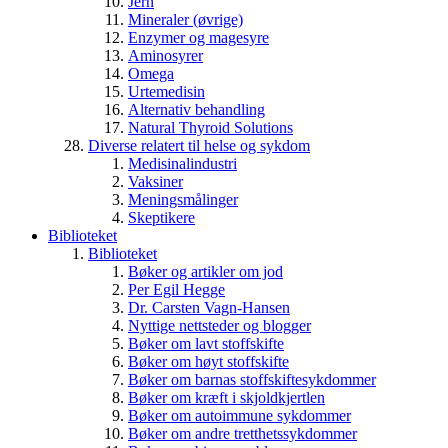
Jern
Mineraler (øvrige)
Enzymer og magesyre
Aminosyrer
Omega
Urtemedisin
Alternativ behandling
Natural Thyroid Solutions
Diverse relatert til helse og sykdom
Medisinalindustri
Vaksiner
Meningsmålinger
Skeptikere
Biblioteket
Biblioteket
Bøker og artikler om jod
Per Egil Hegge
Dr. Carsten Vagn-Hansen
Nyttige nettsteder og blogger
Bøker om lavt stoffskifte
Bøker om høyt stoffskifte
Bøker om barnas stoffskiftesykdommer
Bøker om kræft i skjoldkjertlen
Bøker om autoimmune sykdommer
Bøker om andre tretthetssykdommer