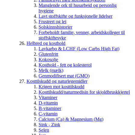
Manglende ork til husarbeid og personlig
hygiene
Lavt stoffskifte og funksjonelle lidelser
Frustrert og lei
Solskinnshistorier
Forbeholdt familie, venner, arbeidskolleger til
stoffskiftesyke
Helbred og kosthold
Lavkarbo & LCHF (Low Carbs High Fat)
Glutenfritt
Kokosolje
Kosthold - fett og kolesterol
Melk (mælk)
Genmodifisert mat (GMO)
Kosttilskudd og naturlegemidler
Krigen mot kosttilskudd
Kosttilskudd/naturmedisin for skjoldbruskkjertel
Vitaminer
D-vitamin
B-vitaminer
C-vitamin
Calcium (Ca) & Magnesium (Mg)
Sink - Zink
Selen