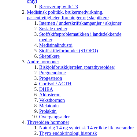
only)
Recovering with T3
Medisinsk politikk, brukermedvirkning,
pasientrettigheter, foreninger og skeptikere
Internett / underskriftskampanjer / aksjoner
Sosiale medier
Stoffskifteproblematikken i landsdekkende
medier
Medisinalindustri
Stoffskifteforbundet (STOFO)
Skeptikere
Andre hormoner
Biskjoldbruskkjertelen (parathyreoidea)
Pregnenolone
Progesteron
Cortisol / ACTH
DHEA
Aldosteron
Veksthormon
Melatonin
Prolaktin
Overgangsalder
Thyreoidea-hormoner
Naturlig T4 og syntetisk T4 er ikke lik hverandre
Thyro-endokrinologi historisk