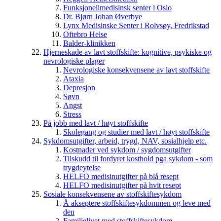
Funksjonellmedisinsk senter i Oslo
Dr. Bjørn Johan Øverbye
Lynx Medisinske Senter i Rolvsøy, Fredrikstad
Oftebro Helse
Balder-klinikken
Hjerneskade av lavt stoffskifte: kognitive, psykiske og
nevrologiske plager
Nevrologiske konsekvensene av lavt stoffskifte
Ataxia
Depresjon
Søvn
Angst
Stress
På jobb med lavt / høyt stoffskifte
Skolegang og studier med lavt / høyt stoffskifte
Sykdomsutgifter, arbeid, trygd, NAV, sosialhjelp etc.
Kostnader ved sykdom / sygdomsutgifter
Tilskudd til fordyret kosthold pga sykdom - som
trygdeytelse
HELFO medisinutgifter på blå resept
HELFO medisinutgifter på hvit resept
Sosiale konsekvensene av stoffskiftesykdom
Å akseptere stoffskiftesykdommen og leve med
den
Familielivet med stoffskiftesykdom