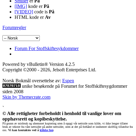
Smilier
er
På
[IMG]
kode er
På
[VIDEO]
code is
På
HTML kode er
Av
Forumregler
Forum For Stoffskiftesykdommer
Powered by vBulletin® Version 4.2.5
Copyright ©2000 - 2026, Jelsoft Enterprises Ltd.
Norsk Bokmål oversettelse av:
Espen
unike besøkende på Forumet for Stoffskiftesygdommer
siden 2008
Skin by Themecrate.com
`
© Alle rettigheter forbeholdt i henhold til vanlige lover om
opphavsrett og kopibeskyttelse.
På grunn av misbruk og uhemmet kopiering uten å oppgi vår nettside som kilde, vi ikke lenger tillater
bruk av tekster fra våre nettsider på andre nettsider, uten at det på forhånd er innhentet skriftlig tillatelse fra
oss.
Vi kan kontaktes ved å
klikke her
.