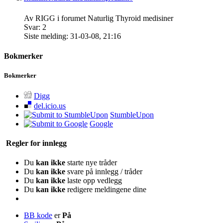
Av RIGG i forumet Naturlig Thyroid medisiner
Svar:
2
Siste melding:
31-03-08,
21:16
Bokmerker
Bokmerker
Digg
del.icio.us
StumbleUpon
Google
Regler for innlegg
Du
kan ikke
starte nye tråder
Du
kan ikke
svare på innlegg / tråder
Du
kan ikke
laste opp vedlegg
Du
kan ikke
redigere meldingene dine
BB kode
er
På