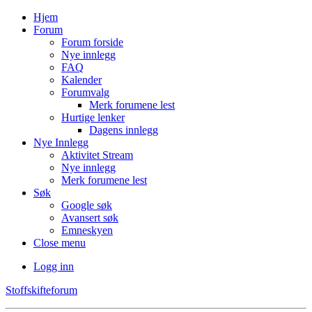
Hjem
Forum
Forum forside
Nye innlegg
FAQ
Kalender
Forumvalg
Merk forumene lest
Hurtige lenker
Dagens innlegg
Nye Innlegg
Aktivitet Stream
Nye innlegg
Merk forumene lest
Søk
Google søk
Avansert søk
Emneskyen
Close menu
Logg inn
Stoffskifteforum