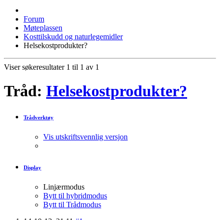
Forum
Møteplassen
Kosttilskudd og naturlegemidler
Helsekostprodukter?
Viser søkeresultater 1 til 1 av 1
Tråd:
Helsekostprodukter?
Trådverktøy
Vis utskriftsvennlig versjon
Display
Linjærmodus
Bytt til hybridmodus
Bytt til Trådmodus