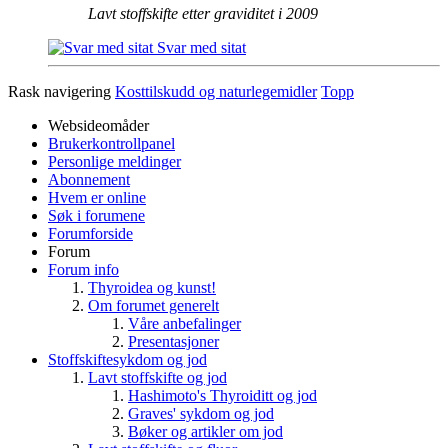
Lavt stoffskifte etter graviditet i 2009
Svar med sitat
Rask navigering
Kosttilskudd og naturlegemidler
Topp
Websideomåder
Brukerkontrollpanel
Personlige meldinger
Abonnement
Hvem er online
Søk i forumene
Forumforside
Forum
Forum info
Thyroidea og kunst!
Om forumet generelt
Våre anbefalinger
Presentasjoner
Stoffskiftesykdom og jod
Lavt stoffskifte og jod
Hashimoto's Thyroiditt og jod
Graves' sykdom og jod
Bøker og artikler om jod