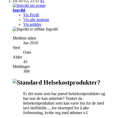
14-10-12,
21:11
#1
Ingvild
Vis Profil
Vis alle innlegg
Vis artikler
Ingvild
Medlem siden
Jan 2010
Sted
Oslo
Alder
45
Meldinger
309
Helsekostprodukter?
Er det noen som har prøvd helsekostprodukter og
har noe de kan anbefale? Tenker da
helsekostprodukter som kan være bra for de med
lavt stoffskifte.....for eksempel for å øke
forbrenning, kvitte seg med ødemer o.l.