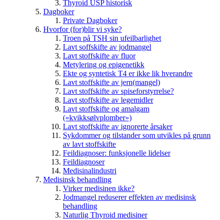
Thyroid USP historisk
Dagboker
Private Dagboker
Hvorfor (for)blir vi syke?
Troen på TSH sin ufeilbarlighet
Lavt soffskifte av jodmangel
Lavt stoffskifte av fluor
Metylering og epigenetikk
Ekte og syntetisk T4 er ikke lik hverandre
Lavt stoffskifte av jern(mangel)
Lavt stoffskifte av spiseforstyrrelse?
Lavt stoffskifte av legemidler
Lavt stoffskifte og amalgam
(«kvikksølvplomber»)
Lavt stoffskifte av ignorerte årsaker
Sykdommer og tilstander som utvikles på grunn
av lavt stoffskifte
Feildiagnoser: funksjonelle lidelser
Feildiagnoser
Medisinalindustri
Medisinsk behandling
Virker medisinen ikke?
Jodmangel reduserer effekten av medisinsk
behandling
Naturlig Thyroid medisiner