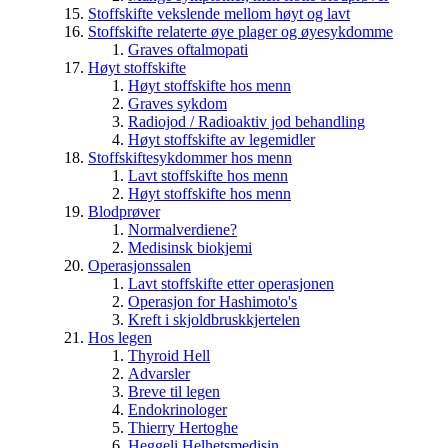
Stoffskifte vekslende mellom høyt og lavt
Stoffskifte relaterte øye plager og øyesykdomme
Graves oftalmopati
Høyt stoffskifte
Høyt stoffskifte hos menn
Graves sykdom
Radiojod / Radioaktiv jod behandling
Høyt stoffskifte av legemidler
Stoffskiftesykdommer hos menn
Lavt stoffskifte hos menn
Høyt stoffskifte hos menn
Blodprøver
Normalverdiene?
Medisinsk biokjemi
Operasjonssalen
Lavt stoffskifte etter operasjonen
Operasjon for Hashimoto's
Kreft i skjoldbruskkjertelen
Hos legen
Thyroid Hell
Advarsler
Breve til legen
Endokrinologer
Thierry Hertoghe
Heggeli Helhetsmedisin