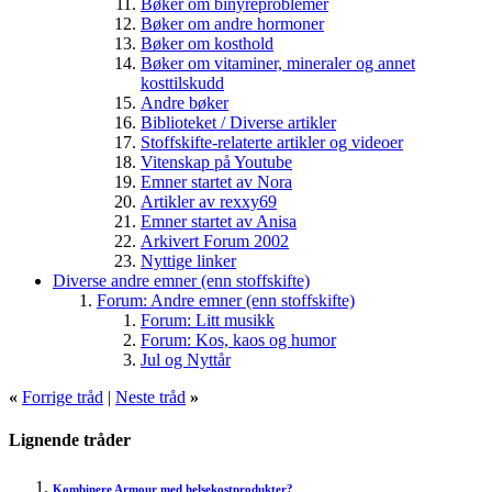
Bøker om binyreproblemer
Bøker om andre hormoner
Bøker om kosthold
Bøker om vitaminer, mineraler og annet
kosttilskudd
Andre bøker
Biblioteket / Diverse artikler
Stoffskifte-relaterte artikler og videoer
Vitenskap på Youtube
Emner startet av Nora
Artikler av rexxy69
Emner startet av Anisa
Arkivert Forum 2002
Nyttige linker
Diverse andre emner (enn stoffskifte)
Forum: Andre emner (enn stoffskifte)
Forum: Litt musikk
Forum: Kos, kaos og humor
Jul og Nyttår
«
Forrige tråd
|
Neste tråd
»
Lignende tråder
Kombinere Armour med helsekostprodukter?