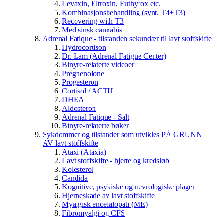
Levaxin, Eltroxin, Euthyrox etc.
Kombinasjonsbehandling (synt. T4+T3)
Recovering with T3
Medisinsk cannabis
Adrenal Fatique - tilstanden sekundær til lavt stoffskifte
Hydrocortison
Dr. Lam (Adrenal Fatigue Center)
Binyre-relaterte videoer
Pregnenolone
Progesteron
Cortisol / ACTH
DHEA
Aldosteron
Adrenal Fatique - Salt
Binyre-relaterte bøker
Sykdommer og tilstander som utvikles PÅ GRUNN
AV lavt stoffskifte
Ataxi (Ataxia)
Lavt stoffskifte - hjerte og kredsløb
Kolesterol
Candida
Kognitive, psykiske og nevrologiske plager
Hjerneskade av lavt stoffskifte
Myalgisk encefalopati (ME)
Fibromyalgi og CFS