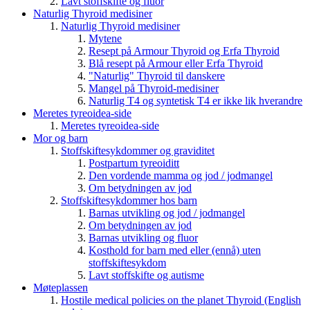
Lavt stoffskifte og fluor
Naturlig Thyroid medisiner
Naturlig Thyroid medisiner
Mytene
Resept på Armour Thyroid og Erfa Thyroid
Blå resept på Armour eller Erfa Thyroid
"Naturlig" Thyroid til danskere
Mangel på Thyroid-medisiner
Naturlig T4 og syntetisk T4 er ikke lik hverandre
Meretes tyreoidea-side
Meretes tyreoidea-side
Mor og barn
Stoffskiftesykdommer og graviditet
Postpartum tyreoiditt
Den vordende mamma og jod / jodmangel
Om betydningen av jod
Stoffskiftesykdommer hos barn
Barnas utvikling og jod / jodmangel
Om betydningen av jod
Barnas utvikling og fluor
Kosthold for barn med eller (ennå) uten
stoffskiftesykdom
Lavt stoffskifte og autisme
Møteplassen
Hostile medical policies on the planet Thyroid (English