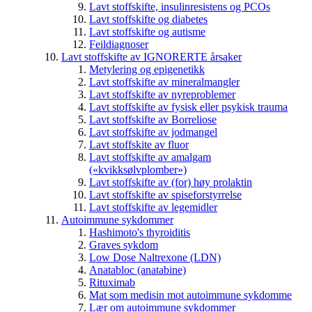
Lavt stoffskifte, insulinresistens og PCOs
Lavt stoffskifte og diabetes
Lavt stoffskifte og autisme
Feildiagnoser
Lavt stoffskifte av IGNORERTE årsaker
Metylering og epigenetikk
Lavt stoffskifte av mineralmangler
Lavt stoffskifte av nyreproblemer
Lavt stoffskifte av fysisk eller psykisk trauma
Lavt stoffskifte av Borreliose
Lavt stoffskifte av jodmangel
Lavt stoffskite av fluor
Lavt stoffskifte av amalgam
(«kvikksølvplomber»)
Lavt stoffskifte av (for) høy prolaktin
Lavt stoffskifte av spiseforstyrrelse
Lavt stoffskifte av legemidler
Autoimmune sykdommer
Hashimoto's thyroiditis
Graves sykdom
Low Dose Naltrexone (LDN)
Anatabloc (anatabine)
Rituximab
Mat som medisin mot autoimmune sykdomme
Lær om autoimmune sykdommer