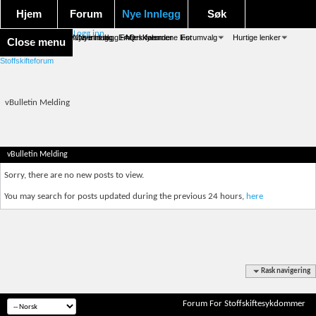
Hjem
Forum
Nye Innlegg
Søk
Logg inn
Forum forside
Aktivitet Stream
Google søk
Avansert søk
Nye innlegg
Nye innlegg
Emneskyen
FAQ
Merk forumene lest
Kalender
Forumvalg
Hurtige lenker
Close menu
Stoffskifteforum
vBulletin Melding
vBulletin Melding
Sorry, there are no new posts to view.
You may search for posts updated during the previous 24 hours,
here
Rask navigering
Forum For Stoffskiftesykdommer