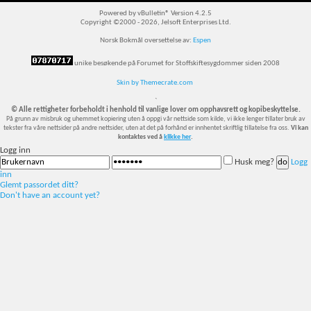
Powered by vBulletin® Version 4.2.5
Copyright ©2000 - 2026, Jelsoft Enterprises Ltd.
Norsk Bokmål oversettelse av:
Espen
unike besøkende på Forumet for Stoffskiftesygdommer siden 2008
Skin by Themecrate.com
`
© Alle rettigheter forbeholdt i henhold til vanlige lover om opphavsrett og kopibeskyttelse.
På grunn av misbruk og uhemmet kopiering uten å oppgi vår nettside som kilde, vi ikke lenger tillater bruk av
tekster fra våre nettsider på andre nettsider, uten at det på forhånd er innhentet skriftlig tillatelse fra oss.
Vi kan
kontaktes ved å
klikke her
.
Logg inn
Husk meg?
Logg
inn
Glemt passordet ditt?
Don't have an account yet?