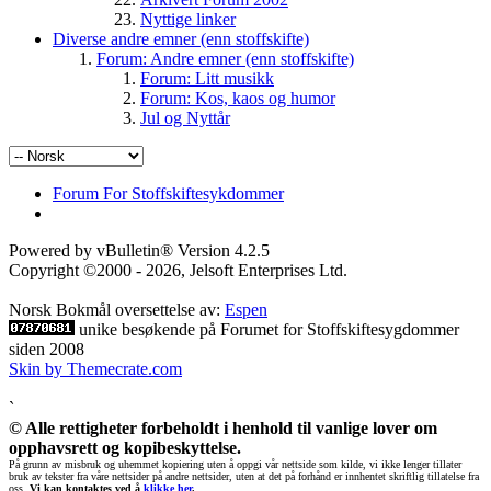
Nyttige linker
Diverse andre emner (enn stoffskifte)
Forum: Andre emner (enn stoffskifte)
Forum: Litt musikk
Forum: Kos, kaos og humor
Jul og Nyttår
Forum For Stoffskiftesykdommer
Powered by vBulletin® Version 4.2.5
Copyright ©2000 - 2026, Jelsoft Enterprises Ltd.
Norsk Bokmål oversettelse av:
Espen
unike besøkende på Forumet for Stoffskiftesygdommer
siden 2008
Skin by Themecrate.com
`
© Alle rettigheter forbeholdt i henhold til vanlige lover om
opphavsrett og kopibeskyttelse.
På grunn av misbruk og uhemmet kopiering uten å oppgi vår nettside som kilde, vi ikke lenger tillater
bruk av tekster fra våre nettsider på andre nettsider, uten at det på forhånd er innhentet skriftlig tillatelse fra
oss.
Vi kan kontaktes ved å
klikke her
.