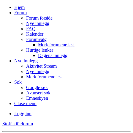
Hjem
Forum
Forum forside
Nye innlegg
FAQ
Kalender
Forumvalg
Merk forumene lest
Hurtige lenker
Dagens innlegg
Nye Innlegg
Aktivitet Stream
Nye innlegg
Merk forumene lest
Søk
Google søk
Avansert søk
Emneskyen
Close menu
Logg inn
Stoffskifteforum