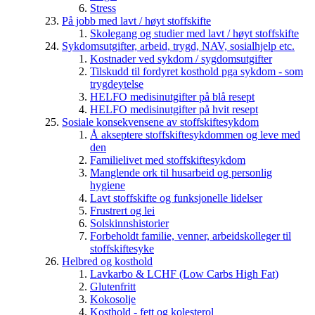
Stress
På jobb med lavt / høyt stoffskifte
Skolegang og studier med lavt / høyt stoffskifte
Sykdomsutgifter, arbeid, trygd, NAV, sosialhjelp etc.
Kostnader ved sykdom / sygdomsutgifter
Tilskudd til fordyret kosthold pga sykdom - som
trygdeytelse
HELFO medisinutgifter på blå resept
HELFO medisinutgifter på hvit resept
Sosiale konsekvensene av stoffskiftesykdom
Å akseptere stoffskiftesykdommen og leve med
den
Familielivet med stoffskiftesykdom
Manglende ork til husarbeid og personlig
hygiene
Lavt stoffskifte og funksjonelle lidelser
Frustrert og lei
Solskinnshistorier
Forbeholdt familie, venner, arbeidskolleger til
stoffskiftesyke
Helbred og kosthold
Lavkarbo & LCHF (Low Carbs High Fat)
Glutenfritt
Kokosolje
Kosthold - fett og kolesterol