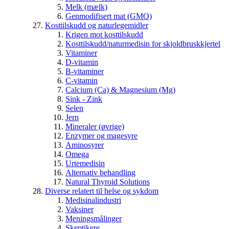
Melk (mælk)
Genmodifisert mat (GMO)
Kosttilskudd og naturlegemidler
Krigen mot kosttilskudd
Kosttilskudd/naturmedisin for skjoldbruskkjertel
Vitaminer
D-vitamin
B-vitaminer
C-vitamin
Calcium (Ca) & Magnesium (Mg)
Sink - Zink
Selen
Jern
Mineraler (øvrige)
Enzymer og magesyre
Aminosyrer
Omega
Urtemedisin
Alternativ behandling
Natural Thyroid Solutions
Diverse relatert til helse og sykdom
Medisinalindustri
Vaksiner
Meningsmålinger
Skeptikere