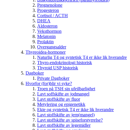
Pregnenolone
Progesteron
Cortisol / ACTH
DHEA
Aldosteron
Veksthormon
Melatonin
Prolaktin
Overgangsalder
Thyreoidea-hormoner
Naturlig T4 og syntetisk T4 er ikke lik hverandre
Thyro-endokrinologi historisk
Thyroid USP historisk
Dagboker
Private Dagboker
Hvorfor (for)blir vi syke?
Troen på TSH sin ufeilbarlighet
Lavt soffskifte av jodmangel
Lavt stoffskifte av fluor
Metylering og epigenetikk
Ekte og syntetisk T4 er ikke lik hverandre
Lavt stoffskifte av jern(mangel)
Lavt stoffskifte av spiseforstyrrelse?
Lavt stoffskifte av legemidler