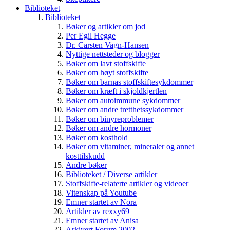
Biblioteket
Biblioteket
Bøker og artikler om jod
Per Egil Hegge
Dr. Carsten Vagn-Hansen
Nyttige nettsteder og blogger
Bøker om lavt stoffskifte
Bøker om høyt stoffskifte
Bøker om barnas stoffskiftesykdommer
Bøker om kræft i skjoldkjertlen
Bøker om autoimmune sykdommer
Bøker om andre tretthetssykdommer
Bøker om binyreproblemer
Bøker om andre hormoner
Bøker om kosthold
Bøker om vitaminer, mineraler og annet
kosttilskudd
Andre bøker
Biblioteket / Diverse artikler
Stoffskifte-relaterte artikler og videoer
Vitenskap på Youtube
Emner startet av Nora
Artikler av rexxy69
Emner startet av Anisa
Arkivert Forum 2002