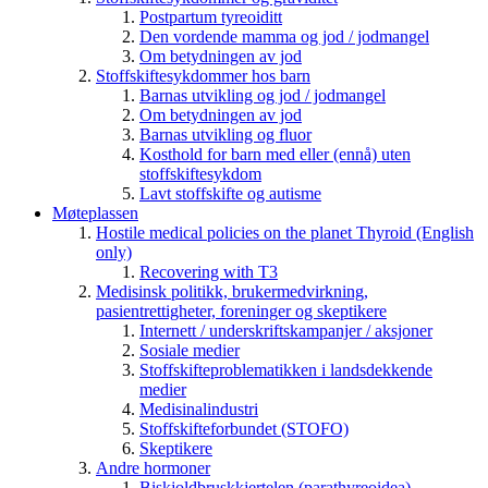
Postpartum tyreoiditt
Den vordende mamma og jod / jodmangel
Om betydningen av jod
Stoffskiftesykdommer hos barn
Barnas utvikling og jod / jodmangel
Om betydningen av jod
Barnas utvikling og fluor
Kosthold for barn med eller (ennå) uten
stoffskiftesykdom
Lavt stoffskifte og autisme
Møteplassen
Hostile medical policies on the planet Thyroid (English
only)
Recovering with T3
Medisinsk politikk, brukermedvirkning,
pasientrettigheter, foreninger og skeptikere
Internett / underskriftskampanjer / aksjoner
Sosiale medier
Stoffskifteproblematikken i landsdekkende
medier
Medisinalindustri
Stoffskifteforbundet (STOFO)
Skeptikere
Andre hormoner
Biskjoldbruskkjertelen (parathyreoidea)