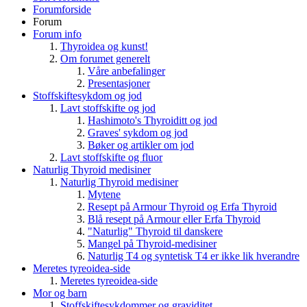
Forumforside
Forum
Forum info
Thyroidea og kunst!
Om forumet generelt
Våre anbefalinger
Presentasjoner
Stoffskiftesykdom og jod
Lavt stoffskifte og jod
Hashimoto's Thyroiditt og jod
Graves' sykdom og jod
Bøker og artikler om jod
Lavt stoffskifte og fluor
Naturlig Thyroid medisiner
Naturlig Thyroid medisiner
Mytene
Resept på Armour Thyroid og Erfa Thyroid
Blå resept på Armour eller Erfa Thyroid
"Naturlig" Thyroid til danskere
Mangel på Thyroid-medisiner
Naturlig T4 og syntetisk T4 er ikke lik hverandre
Meretes tyreoidea-side
Meretes tyreoidea-side
Mor og barn
Stoffskiftesykdommer og graviditet