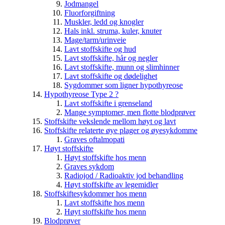
Jodmangel
Fluorforgiftning
Muskler, ledd og knogler
Hals inkl. struma, kuler, knuter
Mage/tarm/urinveie
Lavt stoffskifte og hud
Lavt stoffskifte, hår og negler
Lavt stoffskifte, munn og slimhinner
Lavt stoffskifte og dødelighet
Sygdommer som ligner hypothyreose
Hypothyreose Type 2 ?
Lavt stoffskifte i grenseland
Mange symptomer, men flotte blodprøver
Stoffskifte vekslende mellom høyt og lavt
Stoffskifte relaterte øye plager og øyesykdomme
Graves oftalmopati
Høyt stoffskifte
Høyt stoffskifte hos menn
Graves sykdom
Radiojod / Radioaktiv jod behandling
Høyt stoffskifte av legemidler
Stoffskiftesykdommer hos menn
Lavt stoffskifte hos menn
Høyt stoffskifte hos menn
Blodprøver