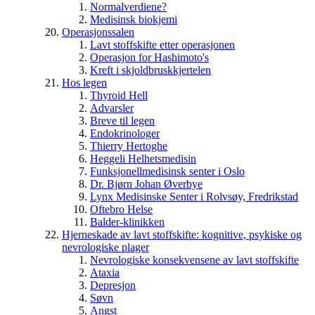
Normalverdiene?
Medisinsk biokjemi
Operasjonssalen
Lavt stoffskifte etter operasjonen
Operasjon for Hashimoto's
Kreft i skjoldbruskkjertelen
Hos legen
Thyroid Hell
Advarsler
Breve til legen
Endokrinologer
Thierry Hertoghe
Heggeli Helhetsmedisin
Funksjonellmedisinsk senter i Oslo
Dr. Bjørn Johan Øverbye
Lynx Medisinske Senter i Rolvsøy, Fredrikstad
Oftebro Helse
Balder-klinikken
Hjerneskade av lavt stoffskifte: kognitive, psykiske og
nevrologiske plager
Nevrologiske konsekvensene av lavt stoffskifte
Ataxia
Depresjon
Søvn
Angst