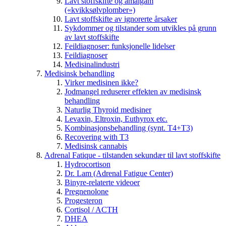
Lavt stoffskifte og amalgam
(«kvikksølvplomber»)
Lavt stoffskifte av ignorerte årsaker
Sykdommer og tilstander som utvikles på grunn
av lavt stoffskifte
Feildiagnoser: funksjonelle lidelser
Feildiagnoser
Medisinalindustri
Medisinsk behandling
Virker medisinen ikke?
Jodmangel reduserer effekten av medisinsk
behandling
Naturlig Thyroid medisiner
Levaxin, Eltroxin, Euthyrox etc.
Kombinasjonsbehandling (synt. T4+T3)
Recovering with T3
Medisinsk cannabis
Adrenal Fatique - tilstanden sekundær til lavt stoffskifte
Hydrocortison
Dr. Lam (Adrenal Fatigue Center)
Binyre-relaterte videoer
Pregnenolone
Progesteron
Cortisol / ACTH
DHEA