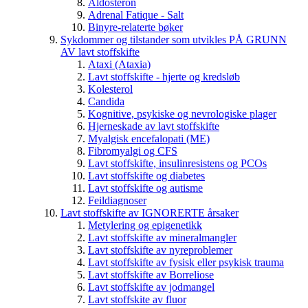
Aldosteron
Adrenal Fatique - Salt
Binyre-relaterte bøker
Sykdommer og tilstander som utvikles PÅ GRUNN
AV lavt stoffskifte
Ataxi (Ataxia)
Lavt stoffskifte - hjerte og kredsløb
Kolesterol
Candida
Kognitive, psykiske og nevrologiske plager
Hjerneskade av lavt stoffskifte
Myalgisk encefalopati (ME)
Fibromyalgi og CFS
Lavt stoffskifte, insulinresistens og PCOs
Lavt stoffskifte og diabetes
Lavt stoffskifte og autisme
Feildiagnoser
Lavt stoffskifte av IGNORERTE årsaker
Metylering og epigenetikk
Lavt stoffskifte av mineralmangler
Lavt stoffskifte av nyreproblemer
Lavt stoffskifte av fysisk eller psykisk trauma
Lavt stoffskifte av Borreliose
Lavt stoffskifte av jodmangel
Lavt stoffskite av fluor