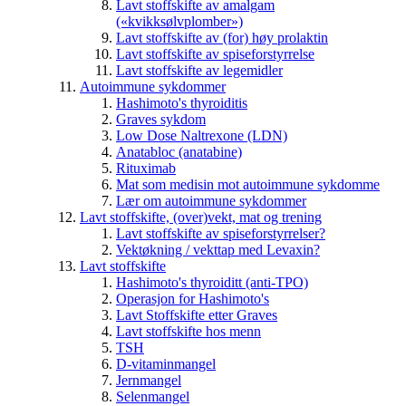
Lavt stoffskifte av amalgam
(«kvikksølvplomber»)
Lavt stoffskifte av (for) høy prolaktin
Lavt stoffskifte av spiseforstyrrelse
Lavt stoffskifte av legemidler
Autoimmune sykdommer
Hashimoto's thyroiditis
Graves sykdom
Low Dose Naltrexone (LDN)
Anatabloc (anatabine)
Rituximab
Mat som medisin mot autoimmune sykdomme
Lær om autoimmune sykdommer
Lavt stoffskifte, (over)vekt, mat og trening
Lavt stoffskifte av spiseforstyrrelser?
Vektøkning / vekttap med Levaxin?
Lavt stoffskifte
Hashimoto's thyroiditt (anti-TPO)
Operasjon for Hashimoto's
Lavt Stoffskifte etter Graves
Lavt stoffskifte hos menn
TSH
D-vitaminmangel
Jernmangel
Selenmangel