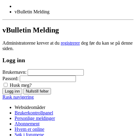
vBulletin Melding
vBulletin Melding
Administratorene krever at du
registrerer
deg før du kan se på denne
siden.
Logg inn
Brukernavn:
Passord:
Husk meg?
Rask navigering
Websideomåder
Brukerkontrollpanel
Personlige meldinger
Abonnement
Hvem er online
Søk i forumene