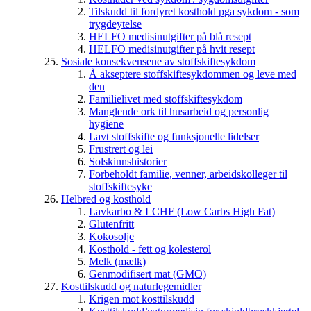
Tilskudd til fordyret kosthold pga sykdom - som
trygdeytelse
HELFO medisinutgifter på blå resept
HELFO medisinutgifter på hvit resept
Sosiale konsekvensene av stoffskiftesykdom
Å akseptere stoffskiftesykdommen og leve med
den
Familielivet med stoffskiftesykdom
Manglende ork til husarbeid og personlig
hygiene
Lavt stoffskifte og funksjonelle lidelser
Frustrert og lei
Solskinnshistorier
Forbeholdt familie, venner, arbeidskolleger til
stoffskiftesyke
Helbred og kosthold
Lavkarbo & LCHF (Low Carbs High Fat)
Glutenfritt
Kokosolje
Kosthold - fett og kolesterol
Melk (mælk)
Genmodifisert mat (GMO)
Kosttilskudd og naturlegemidler
Krigen mot kosttilskudd