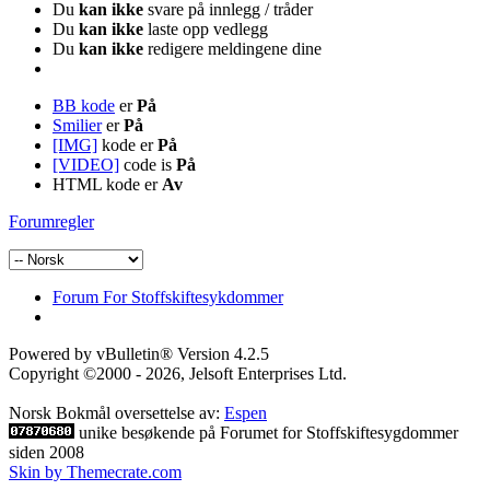
Du
kan ikke
svare på innlegg / tråder
Du
kan ikke
laste opp vedlegg
Du
kan ikke
redigere meldingene dine
BB kode
er
På
Smilier
er
På
[IMG]
kode er
På
[VIDEO]
code is
På
HTML kode er
Av
Forumregler
Forum For Stoffskiftesykdommer
Powered by vBulletin® Version 4.2.5
Copyright ©2000 - 2026, Jelsoft Enterprises Ltd.
Norsk Bokmål oversettelse av:
Espen
unike besøkende på Forumet for Stoffskiftesygdommer
siden 2008
Skin by Themecrate.com