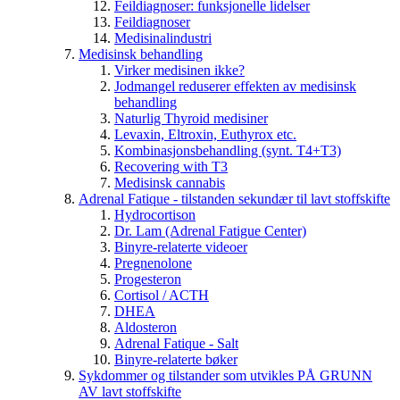
Feildiagnoser: funksjonelle lidelser
Feildiagnoser
Medisinalindustri
Medisinsk behandling
Virker medisinen ikke?
Jodmangel reduserer effekten av medisinsk
behandling
Naturlig Thyroid medisiner
Levaxin, Eltroxin, Euthyrox etc.
Kombinasjonsbehandling (synt. T4+T3)
Recovering with T3
Medisinsk cannabis
Adrenal Fatique - tilstanden sekundær til lavt stoffskifte
Hydrocortison
Dr. Lam (Adrenal Fatigue Center)
Binyre-relaterte videoer
Pregnenolone
Progesteron
Cortisol / ACTH
DHEA
Aldosteron
Adrenal Fatique - Salt
Binyre-relaterte bøker
Sykdommer og tilstander som utvikles PÅ GRUNN
AV lavt stoffskifte