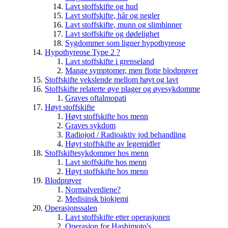
Lavt stoffskifte og hud
Lavt stoffskifte, hår og negler
Lavt stoffskifte, munn og slimhinner
Lavt stoffskifte og dødelighet
Sygdommer som ligner hypothyreose
Hypothyreose Type 2 ?
Lavt stoffskifte i grenseland
Mange symptomer, men flotte blodprøver
Stoffskifte vekslende mellom høyt og lavt
Stoffskifte relaterte øye plager og øyesykdomme
Graves oftalmopati
Høyt stoffskifte
Høyt stoffskifte hos menn
Graves sykdom
Radiojod / Radioaktiv jod behandling
Høyt stoffskifte av legemidler
Stoffskiftesykdommer hos menn
Lavt stoffskifte hos menn
Høyt stoffskifte hos menn
Blodprøver
Normalverdiene?
Medisinsk biokjemi
Operasjonssalen
Lavt stoffskifte etter operasjonen
Operasjon for Hashimoto's