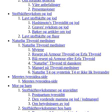
Om forumet generelt
Våre anbefalinger
Presentasjoner
Stoffskiftesykdom og jod
Lavt stoffskifte og jod
Hashimoto's Thyroiditt og jod
Graves' sykdom og jod
Bøker og artikler om jod
Lavt stoffskifte og fluor
Naturlig Thyroid medisiner
Naturlig Thyroid medisiner
Mytene
Resept på Armour Thyroid og Erfa Thyroid
Blå resept på Armour eller Erfa Thyroid
"Naturlig" Thyroid til danskere
Mangel på Thyroid-medisiner
Naturlig T4 og syntetisk T4 er ikke lik hverandre
Meretes tyreoidea-side
Meretes tyreoidea-side
Mor og barn
Stoffskiftesykdommer og graviditet
Postpartum tyreoiditt
Den vordende mamma og jod / jodmangel
Om betydningen av jod
Stoffskiftesykdommer hos barn