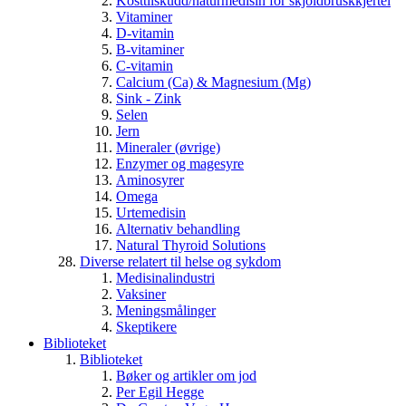
Kosttilskudd/naturmedisin for skjoldbruskkjertel
Vitaminer
D-vitamin
B-vitaminer
C-vitamin
Calcium (Ca) & Magnesium (Mg)
Sink - Zink
Selen
Jern
Mineraler (øvrige)
Enzymer og magesyre
Aminosyrer
Omega
Urtemedisin
Alternativ behandling
Natural Thyroid Solutions
Diverse relatert til helse og sykdom
Medisinalindustri
Vaksiner
Meningsmålinger
Skeptikere
Biblioteket
Biblioteket
Bøker og artikler om jod
Per Egil Hegge