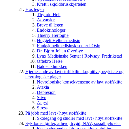
Kreft i skjoldbruskkjertelen
Hos legen
Thyroid Hell
Advarsler
Breve til legen
Endokrinologer
Thierry Hertoghe
Heggeli Helhetsmedisin
Funksjonellmedisinsk senter i Oslo
Dr. Bjørn Johan Øverbye
Lynx Medisinske Senter i Rolvsøy, Fredrikstad
Oftebro Helse
Balder-klinikken
Hjerneskade av lavt stoffskifte: kognitive, psykiske og
nevrologiske plager
Nevrologiske konsekvensene av lavt stoffskifte
Ataxia
Depresjon
Søvn
Angst
Stress
På jobb med lavt / høyt stoffskifte
Skolegang og studier med lavt / høyt stoffskifte
Sykdomsutgifter, arbeid, trygd, NAV, sosialhjelp etc.
Kostnader ved sykdom / sygdomsutgifter