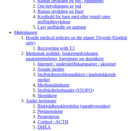
Barnas utvikling og jod / jodmangel
Om betydningen av jod
Barnas utvikling og fluor
Kosthold for barn med eller (ennå) uten
stoffskiftesykdom
Lavt stoffskifte og autisme
Møteplassen
Hostile medical policies on the planet Thyroid (English
only)
Recovering with T3
Medisinsk politikk, brukermedvirkning,
pasientrettigheter, foreninger og skeptikere
Internett / underskriftskampanjer / aksjoner
Sosiale medier
Stoffskifteproblematikken i landsdekkende
medier
Medisinalindustri
Stoffskifteforbundet (STOFO)
Skeptikere
Andre hormoner
Biskjoldbruskkjertelen (parathyreoidea)
Pregnenolone
Progesteron
Cortisol / ACTH
DHEA