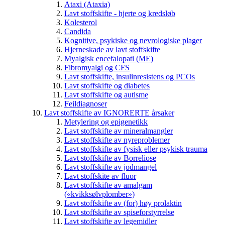
Ataxi (Ataxia)
Lavt stoffskifte - hjerte og kredsløb
Kolesterol
Candida
Kognitive, psykiske og nevrologiske plager
Hjerneskade av lavt stoffskifte
Myalgisk encefalopati (ME)
Fibromyalgi og CFS
Lavt stoffskifte, insulinresistens og PCOs
Lavt stoffskifte og diabetes
Lavt stoffskifte og autisme
Feildiagnoser
Lavt stoffskifte av IGNORERTE årsaker
Metylering og epigenetikk
Lavt stoffskifte av mineralmangler
Lavt stoffskifte av nyreproblemer
Lavt stoffskifte av fysisk eller psykisk trauma
Lavt stoffskifte av Borreliose
Lavt stoffskifte av jodmangel
Lavt stoffskite av fluor
Lavt stoffskifte av amalgam
(«kvikksølvplomber»)
Lavt stoffskifte av (for) høy prolaktin
Lavt stoffskifte av spiseforstyrrelse
Lavt stoffskifte av legemidler