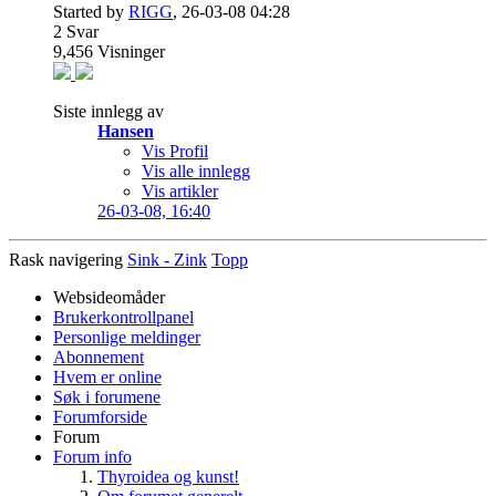
Started by
RIGG
, 26-03-08 04:28
2
Svar
9,456
Visninger
Siste innlegg av
Hansen
Vis Profil
Vis alle innlegg
Vis artikler
26-03-08,
16:40
Rask navigering
Sink - Zink
Topp
Websideomåder
Brukerkontrollpanel
Personlige meldinger
Abonnement
Hvem er online
Søk i forumene
Forumforside
Forum
Forum info
Thyroidea og kunst!