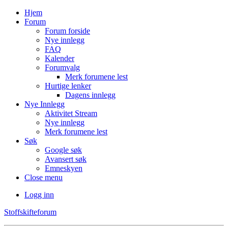
Hjem
Forum
Forum forside
Nye innlegg
FAQ
Kalender
Forumvalg
Merk forumene lest
Hurtige lenker
Dagens innlegg
Nye Innlegg
Aktivitet Stream
Nye innlegg
Merk forumene lest
Søk
Google søk
Avansert søk
Emneskyen
Close menu
Logg inn
Stoffskifteforum