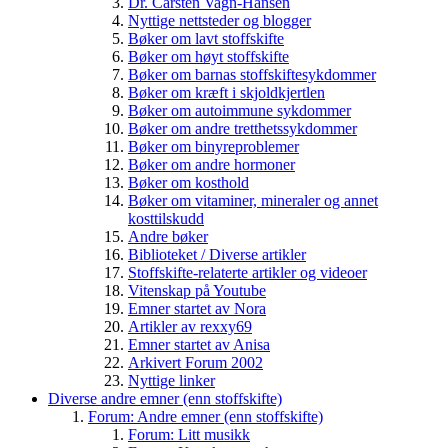
Dr. Carsten Vagn-Hansen
Nyttige nettsteder og blogger
Bøker om lavt stoffskifte
Bøker om høyt stoffskifte
Bøker om barnas stoffskiftesykdommer
Bøker om kræft i skjoldkjertlen
Bøker om autoimmune sykdommer
Bøker om andre tretthetssykdommer
Bøker om binyreproblemer
Bøker om andre hormoner
Bøker om kosthold
Bøker om vitaminer, mineraler og annet
kosttilskudd
Andre bøker
Biblioteket / Diverse artikler
Stoffskifte-relaterte artikler og videoer
Vitenskap på Youtube
Emner startet av Nora
Artikler av rexxy69
Emner startet av Anisa
Arkivert Forum 2002
Nyttige linker
Diverse andre emner (enn stoffskifte)
Forum: Andre emner (enn stoffskifte)
Forum: Litt musikk