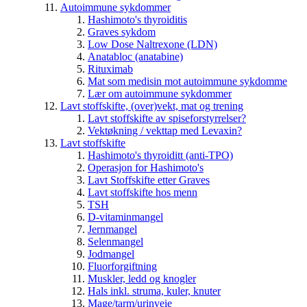
Autoimmune sykdommer
Hashimoto's thyroiditis
Graves sykdom
Low Dose Naltrexone (LDN)
Anatabloc (anatabine)
Rituximab
Mat som medisin mot autoimmune sykdomme
Lær om autoimmune sykdommer
Lavt stoffskifte, (over)vekt, mat og trening
Lavt stoffskifte av spiseforstyrrelser?
Vektøkning / vekttap med Levaxin?
Lavt stoffskifte
Hashimoto's thyroiditt (anti-TPO)
Operasjon for Hashimoto's
Lavt Stoffskifte etter Graves
Lavt stoffskifte hos menn
TSH
D-vitaminmangel
Jernmangel
Selenmangel
Jodmangel
Fluorforgiftning
Muskler, ledd og knogler
Hals inkl. struma, kuler, knuter
Mage/tarm/urinveie