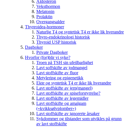
Aldosteron
Veksthormon
Melatonin
Prolaktin
Overgangsalder
Thyreoidea-hormoner
Naturlig T4 og syntetisk T4 er ikke lik hverandre
Thyro-endokrinologi historisk
Thyroid USP historisk
Dagboker
Private Dagboker
Hvorfor (for)blir vi syke?
Troen på TSH sin ufeilbarlighet
Lavt soffskifte av jodmangel
Lavt stoffskifte av fluor
Metylering og epigenetikk
Ekte og syntetisk T4 er ikke lik hverandre
Lavt stoffskifte av jern(mangel)
Lavt stoffskifte av spiseforstyrrelse?
Lavt stoffskifte av legemidler
Lavt stoffskifte og amalgam
(«kvikksølvplomber»)
Lavt stoffskifte av ignorerte årsaker
Sykdommer og tilstander som utvikles på grunn
av lavt stoffskifte