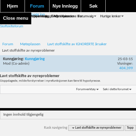
Hjem
Forum
Nye Innlegg
Søk
Logg inn
Forum forside
Aktivitet Stream
Google søk
Avansert søk
Nye innlegg
Nye innlegg
Emneskyen
FAQ
Merk forumene lest
Kalender
Forumvalg
Hurtige lenker
Close menu
Stoffskifteforum
Forum
Møteplassen
Lavt stoffskifte av IGNORERTE årsaker
Lavt stoffskifte av nyreproblemer
Kunngjøring:
Kunngjøring
25-03-15
Mod
(Co-admin)
Visninger:
404,399
Lavt stoffskifte av nyreproblemer
Uoppdagede, milde forstyrrelser i nyrefunksjonen kan føre til hypotyreose.
Forumverktøy
Søk i dette forumet
Ingen innhold tilgjengelig
Rask navigering
Lavt stoffskifte av nyreproblemer
Topp