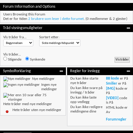
Forum Information and Options
Users Browsing this Forum
Det er for tiden
2 brukere som leser i dette forumet
. (0 medlemmer & 2 gjester)
Tråd visningsmuligheter
Vis tråder fra...
Sortert etter:
Vis tråder...
Stigende
Synkende
Symbolforklaring
Regler for innlegg
Du
kan ikke
starte
BB kode
er
På
Nye meldinger
nye tråder
Smilier
er
På
Ingen nye
Du
kan ikke
svare på
[IMG]
kode er
meldinger
innlegg / tråder
På
Du
kan ikke
laste
[VIDEO]
code
opp vedlegg
is
På
Hete tråder med nye meldinger
Du
kan ikke
redigere
HTML kode er
Hete tråder uten nye meldinger
meldingene dine
Av
Forumregler