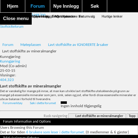
Hjem
Forum
Nye Innlegg
Søk
Logg inn
Forum forside
Aktivitet Stream
Google søk
Avansert søk
Nye innlegg
Nye innlegg
Emneskyen
FAQ
Merk forumene lest
Kalender
Forumvalg
Hurtige lenker
Close menu
Stoffskifteforum
Forum
Møteplassen
Lavt stoffskifte av IGNORERTE årsaker
Lavt stoffskifte av mineralmangler
Kunngjøring:
Kunngjøring
Mod
(Co-admin)
25-03-15
Visninger:
404,323
Lavt stoffskifte av mineralmangler
Det er vanskelig for mange på innse, at man kan utvikle lavt stoffskifte utelukkende på grunn av
mangel på essensielle mineraler som jern, sink, selen og jod, eller fordi disse essensielle mineraler er
ute av balanse i forhold til hverandre.
Forumverktøy
Søk i dette forumet
Ingen innhold tilgjengelig
Rask navigering
Lavt stoffskifte av mineralmangler
Topp
Forum Information and Options
Users Browsing this Forum
Det er for tiden
6 brukere som leser i dette forumet
. (0 medlemmer & 6 gjester)