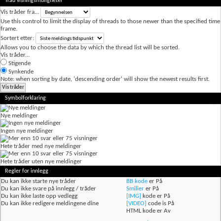
Tråd visningsmuligheter
Vis tråder fra...
Use this control to limit the display of threads to those newer than the specified time
frame.
Sortert etter:
Allows you to choose the data by which the thread list will be sorted.
Vis tråder...
Stigende
Synkende
Note: when sorting by date, 'descending order' will show the newest results first.
Symbolforklaring
Nye meldinger
Ingen nye meldinger
Hete tråder med nye meldinger
Hete tråder uten nye meldinger
Regler for innlegg
Du
kan ikke
starte nye tråder
BB kode
er
På
Du
kan ikke
svare på innlegg / tråder
Smilier
er
På
Du
kan ikke
laste opp vedlegg
[IMG]
kode er
På
Du
kan ikke
redigere meldingene dine
[VIDEO]
code is
På
HTML kode er
Av