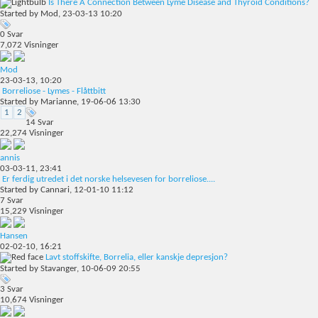
Is There A Connection Between Lyme Disease and Thyroid Conditions?
Started by
Mod
, 23-03-13 10:20
0
Svar
7,072
Visninger
Mod
23-03-13,
10:20
Borreliose - Lymes - Flåttbitt
Started by
Marianne
, 19-06-06 13:30
1
2
14
Svar
22,274
Visninger
annis
03-03-11,
23:41
Er ferdig utredet i det norske helsevesen for borreliose....
Started by
Cannari
, 12-01-10 11:12
7
Svar
15,229
Visninger
Hansen
02-02-10,
16:21
Lavt stoffskifte, Borrelia, eller kanskje depresjon?
Started by
Stavanger
, 10-06-09 20:55
3
Svar
10,674
Visninger