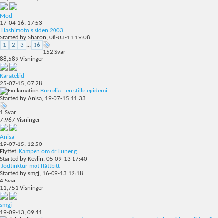
Mod
17-04-16,
17:53
Hashimoto's siden 2003
Started by
Sharon
, 08-03-11 19:08
1
2
3
...
16
152
Svar
88,589
Visninger
Karatekid
25-07-15,
07:28
Borrelia - en stille epidemi
Started by
Anisa
, 19-07-15 11:33
1
Svar
7,967
Visninger
Anisa
19-07-15,
12:50
Flyttet:
Kampen om dr Luneng
Started by
Kevlin
, 05-09-13 17:40
Jodtinktur mot flåttbitt
Started by
smgj
, 16-09-13 12:18
4
Svar
11,751
Visninger
smgj
19-09-13,
09:41