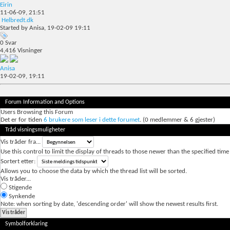
Eirin
11-06-09,
21:51
Helbredt.dk
Started by
Anisa
, 19-02-09 19:11
0
Svar
4,416
Visninger
Anisa
19-02-09,
19:11
Forum Information and Options
Users Browsing this Forum
Det er for tiden
6 brukere som leser i dette forumet
. (0 medlemmer & 6 gjester)
Tråd visningsmuligheter
Vis tråder fra...
Use this control to limit the display of threads to those newer than the specified time
Sortert etter:
Allows you to choose the data by which the thread list will be sorted.
Vis tråder...
Stigende
Synkende
Note: when sorting by date, 'descending order' will show the newest results first.
Symbolforklaring