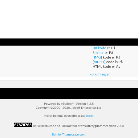
BB kode
er
På
Smilier
er
På
[IMG]
kode er
På
[VIDEO]
code is
På
HTML kode er
Av
Forumregler
Powered by vBulletin® Version 4.2.5
Copyright ©2000 - 2026, Jelsoft Enterprises Ltd.
Norsk Bokmål oversettelse av:
Espen
unike besøkende på Forumet for Stoffskiftesygdommer siden 2008
Skin by Themecrate.com