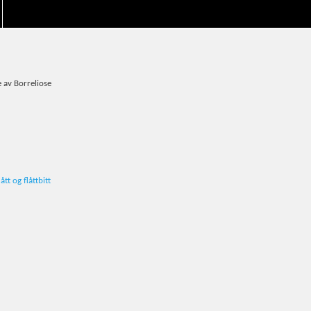
e av Borreliose
tt og flåttbitt