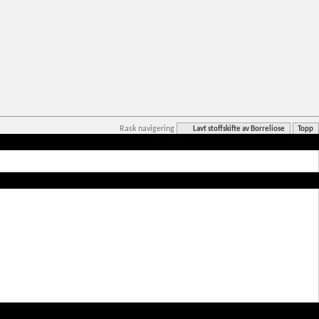
Rask navigering
Lavt stoffskifte av Borreliose
Topp