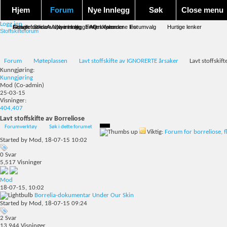
Hjem
Forum
Nye Innlegg
Søk
Close menu
Logg inn
Forum forside
Aktivitet Stream
Google søk
Avansert søk
Nye innlegg
Nye innlegg
Emneskyen
FAQ
Merk forumene lest
Kalender
Forumvalg
Hurtige lenker
Stoffskifteforum
Forum
Møteplassen
Lavt stoffskifte av IGNORERTE årsaker
Lavt stoffskift
Kunngjøring:
Kunngjøring
Mod
(Co-admin)
25-03-15
Visninger:
404,407
Lavt stoffskifte av Borreliose
Forumverktøy
Søk i dette forumet
Viktig:
Forum for borreliose, flå
Started by
Mod
, 18-07-15 10:02
0
Svar
5,517
Visninger
Mod
18-07-15,
10:02
Borrelia-dokumentar Under Our Skin
Started by
Mod
, 18-07-15 09:24
2
Svar
13,944
Visninger