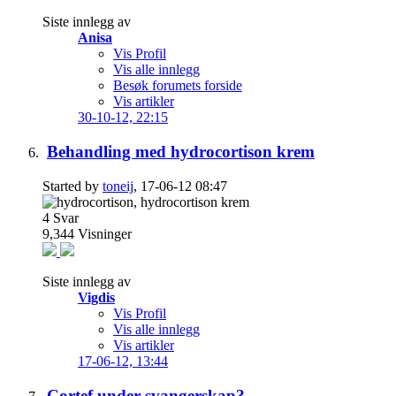
Siste innlegg av
Anisa
Vis Profil
Vis alle innlegg
Besøk forumets forside
Vis artikler
30-10-12,
22:15
Behandling med hydrocortison krem
Started by
toneij
, 17-06-12 08:47
4
Svar
9,344
Visninger
Siste innlegg av
Vigdis
Vis Profil
Vis alle innlegg
Vis artikler
17-06-12,
13:44
Cortef under svangerskap?