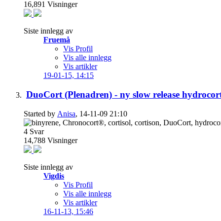
16,891
Visninger
Siste innlegg av
Fruemå
Vis Profil
Vis alle innlegg
Vis artikler
19-01-15,
14:15
DuoCort (Plenadren) - ny slow release hydrocorti
Started by
Anisa
, 14-11-09 21:10
4
Svar
14,788
Visninger
Siste innlegg av
Vigdis
Vis Profil
Vis alle innlegg
Vis artikler
16-11-13,
15:46