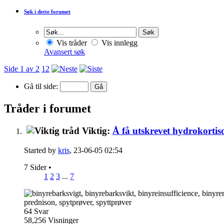
Søk i dette forumet
Vis tråder
Vis innlegg
Avansert søk
Side 1 av 2
1
2
Gå til side:
Tråder i forumet
Viktig:
Å få utskrevet hydrokortiso
Started by
kris
, 23-06-05 02:54
7 Sider
•
1
2
3
...
7
64
Svar
58,256
Visninger