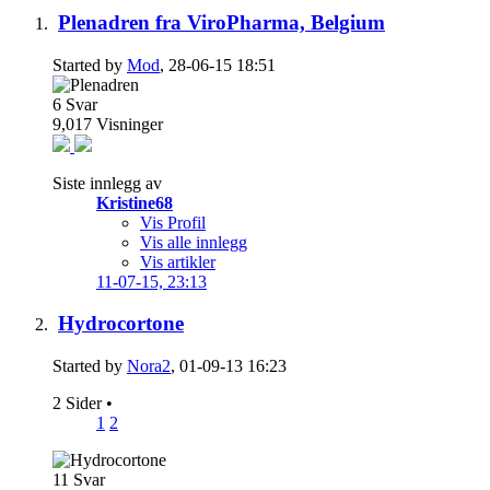
Plenadren fra ViroPharma, Belgium
Started by
Mod
, 28-06-15 18:51
6
Svar
9,017
Visninger
Siste innlegg av
Kristine68
Vis Profil
Vis alle innlegg
Vis artikler
11-07-15,
23:13
Hydrocortone
Started by
Nora2
, 01-09-13 16:23
2 Sider
•
1
2
11
Svar