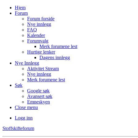
Hjem
Forum
Forum forside
Nye innlegg
FAQ
Kalender
Forumvalg
Merk forumene lest
Hurtige lenker
Dagens innlegg
Nye Innlegg
Aktivitet Stream
Nye innlegg
Merk forumene lest
Søk
Google søk
Avansert søk
Emneskyen
Close menu
Logg inn
Stoffskifteforum