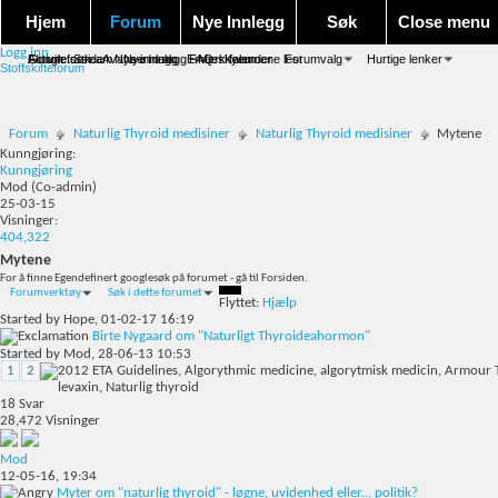
Hjem
Forum
Nye Innlegg
Søk
Close menu
Logg inn
Forum forside
Aktivitet Stream
Google søk
Avansert søk
Nye innlegg
Nye innlegg
Emneskyen
FAQ
Merk forumene lest
Kalender
Forumvalg
Hurtige lenker
Stoffskifteforum
Forum
Naturlig Thyroid medisiner
Naturlig Thyroid medisiner
Mytene
Kunngjøring:
Kunngjøring
Mod
(Co-admin)
25-03-15
Visninger:
404,322
Mytene
For å finne Egendefinert googlesøk på forumet - gå til Forsiden.
Forumverktøy
Søk i dette forumet
Flyttet:
Hjælp
Started by
Hope
, 01-02-17 16:19
Birte Nygaard om "Naturligt Thyroideahormon"
Started by
Mod
, 28-06-13 10:53
1
2
18
Svar
28,472
Visninger
Mod
12-05-16,
19:34
Myter om "naturlig thyroid" - løgne, uvidenhed eller... politik?