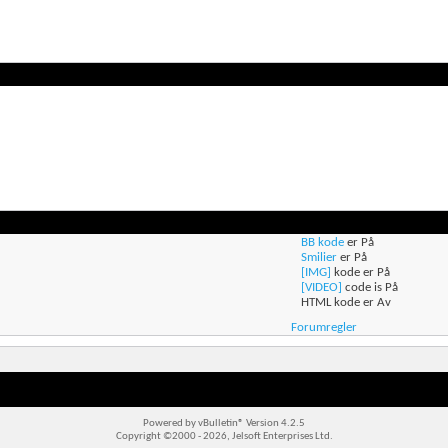
BB kode
er
På
Smilier
er
På
[IMG]
kode er
På
[VIDEO]
code is
På
HTML kode er
Av
Forumregler
Powered by vBulletin® Version 4.2.5
Copyright ©2000 - 2026, Jelsoft Enterprises Ltd.