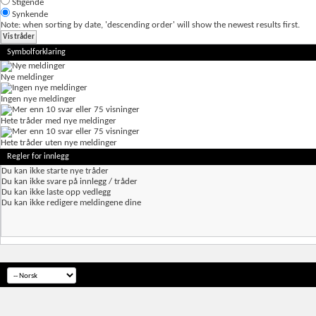
Stigende
Synkende
Note: when sorting by date, 'descending order' will show the newest results first.
Symbolforklaring
Nye meldinger
Ingen nye meldinger
Hete tråder med nye meldinger
Hete tråder uten nye meldinger
Regler for innlegg
Du
kan ikke
starte nye tråder
Du
kan ikke
svare på innlegg / tråder
Du
kan ikke
laste opp vedlegg
Du
kan ikke
redigere meldingene dine