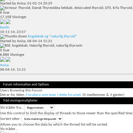
Started by
Anisa
, 01-02-14 20:29
6
Svar
17,108
Visninger
Kevlin
10-11-14,
23:57
Kogalskab og "naturlig thyroid"
Started by
Anisa
, 06-04-14 15:21
0
Svar
6,886
Visninger
Anisa
06-04-14,
15:21
Forum Information and Options
Users Browsing this Forum
Det er for tiden
3 brukere som leser i dette forumet
. (0 medlemmer & 3 gjester)
Tråd visningsmuligheter
Vis tråder fra...
Use this control to limit the display of threads to those newer than the specified time
Sortert etter:
Allows you to choose the data by which the thread list will be sorted.
Vis tråder...