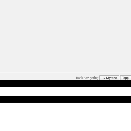
Rask navigering
Mytene
Topp