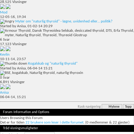
28,525
Visninger
Mod
12-05-16,
19:34
Myter om "naturlig thyroid" - løgne, uvidenhed eller... politik?
Started by
Anisa
, 01-02-14 20:29
6
Svar
17,123
Visninger
Kevlin
10-11-14,
23:57
Kogalskab og "naturlig thyroid"
Started by
Anisa
, 06-04-14 15:21
0
Svar
6,891
Visninger
Anisa
06-04-14,
15:21
Rask navigering
Mytene
Topp
Forum Information and Options
Users Browsing this Forum
Det er for tiden
22 brukere som leser i dette forumet
. (0 medlemmer & 22 gjester)
Tråd visningsmuligheter