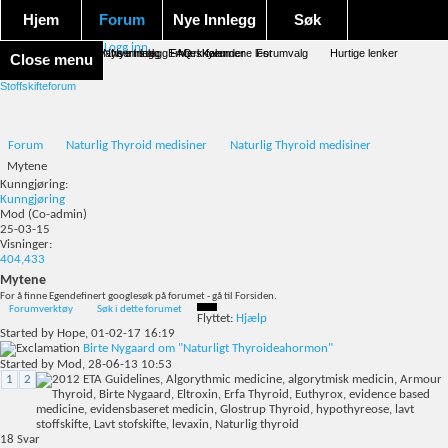
Hjem
Forum
Nye Innlegg
Søk
Logg inn
Forum forside
Aktivitet Stream
Google søk
Avansert søk
Nye innlegg
Nye innlegg
Emneskyen
FAQ
Merk forumene lest
Kalender
Forumvalg
Hurtige lenker
Close menu
Stoffskifteforum
Forum
Naturlig Thyroid medisiner
Naturlig Thyroid medisiner
Mytene
Kunngjøring:
Kunngjøring
Mod
(Co-admin)
25-03-15
Visninger:
404,433
Mytene
For å finne Egendefinert googlesøk på forumet - gå til Forsiden.
Forumverktøy
Søk i dette forumet
Flyttet:
Hjælp
Started by
Hope
, 01-02-17 16:19
Birte Nygaard om "Naturligt Thyroideahormon"
Started by
Mod
, 28-06-13 10:53
1
2
18
Svar