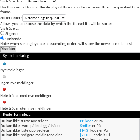
Vis tråder fra...
Use this control to limit the display of threads to those newer than the specified time
frame.
Sortert etter:
Allows you to choose the data by which the thread list will be sorted.
Vis tråder...
Stigende
Synkende
Note: when sorting by date, 'descending order' will show the newest results first.
Symbolforklaring
Nye meldinger
Ingen nye meldinger
Hete tråder med nye meldinger
Hete tråder uten nye meldinger
Regler for innlegg
Du
kan ikke
starte nye tråder
BB kode
er
På
Du
kan ikke
svare på innlegg / tråder
Smilier
er
På
Du
kan ikke
laste opp vedlegg
[IMG]
kode er
På
Du
kan ikke
redigere meldingene dine
[VIDEO]
code is
På
HTML kode er
Av