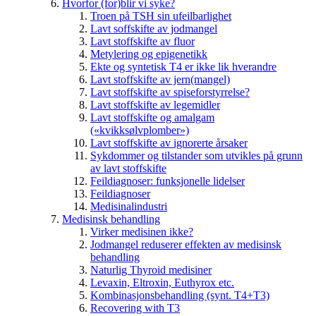
Hvorfor (for)blir vi syke?
Troen på TSH sin ufeilbarlighet
Lavt soffskifte av jodmangel
Lavt stoffskifte av fluor
Metylering og epigenetikk
Ekte og syntetisk T4 er ikke lik hverandre
Lavt stoffskifte av jern(mangel)
Lavt stoffskifte av spiseforstyrrelse?
Lavt stoffskifte av legemidler
Lavt stoffskifte og amalgam
(«kvikksølvplomber»)
Lavt stoffskifte av ignorerte årsaker
Sykdommer og tilstander som utvikles på grunn
av lavt stoffskifte
Feildiagnoser: funksjonelle lidelser
Feildiagnoser
Medisinalindustri
Medisinsk behandling
Virker medisinen ikke?
Jodmangel reduserer effekten av medisinsk
behandling
Naturlig Thyroid medisiner
Levaxin, Eltroxin, Euthyrox etc.
Kombinasjonsbehandling (synt. T4+T3)
Recovering with T3