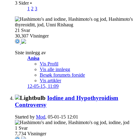
3 Sider
•
1
2
3
21
Svar
30,307
Visninger
Siste innlegg av
Anisa
Vis Profil
Vis alle innlegg
Besøk forumets forside
Vis artikler
12-05-15,
11:09
Iodine and Hypothyroidism
Controversy
Started by
Mod
, 05-01-15 12:01
1
Svar
7,734
Visninger