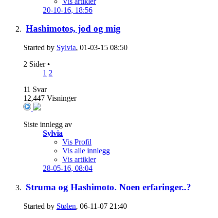
Vis artikler
20-10-16,
18:56
Hashimotos, jod og mig
Started by
Sylvia
, 01-03-15 08:50
2 Sider
•
1
2
11
Svar
12,447
Visninger
Siste innlegg av
Sylvia
Vis Profil
Vis alle innlegg
Vis artikler
28-05-16,
08:04
Struma og Hashimoto. Noen erfaringer..?
Started by
Stølen
, 06-11-07 21:40