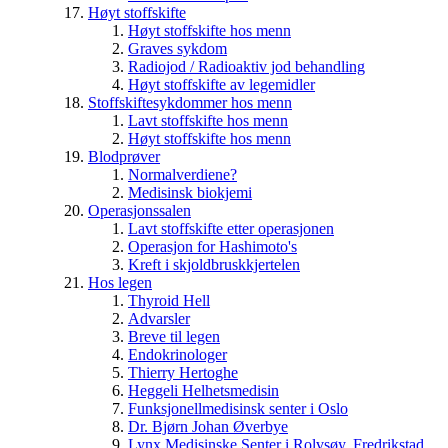
Høyt stoffskifte
Høyt stoffskifte hos menn
Graves sykdom
Radiojod / Radioaktiv jod behandling
Høyt stoffskifte av legemidler
Stoffskiftesykdommer hos menn
Lavt stoffskifte hos menn
Høyt stoffskifte hos menn
Blodprøver
Normalverdiene?
Medisinsk biokjemi
Operasjonssalen
Lavt stoffskifte etter operasjonen
Operasjon for Hashimoto's
Kreft i skjoldbruskkjertelen
Hos legen
Thyroid Hell
Advarsler
Breve til legen
Endokrinologer
Thierry Hertoghe
Heggeli Helhetsmedisin
Funksjonellmedisinsk senter i Oslo
Dr. Bjørn Johan Øverbye
Lynx Medisinske Senter i Rolvsøy, Fredrikstad