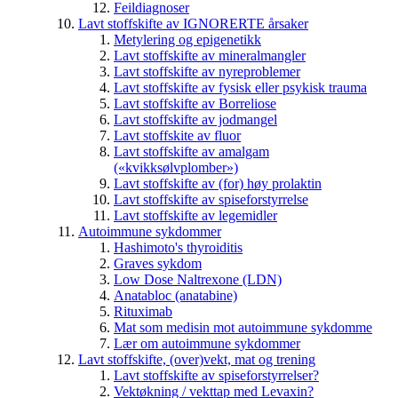
Feildiagnoser
Lavt stoffskifte av IGNORERTE årsaker
Metylering og epigenetikk
Lavt stoffskifte av mineralmangler
Lavt stoffskifte av nyreproblemer
Lavt stoffskifte av fysisk eller psykisk trauma
Lavt stoffskifte av Borreliose
Lavt stoffskifte av jodmangel
Lavt stoffskite av fluor
Lavt stoffskifte av amalgam
(«kvikksølvplomber»)
Lavt stoffskifte av (for) høy prolaktin
Lavt stoffskifte av spiseforstyrrelse
Lavt stoffskifte av legemidler
Autoimmune sykdommer
Hashimoto's thyroiditis
Graves sykdom
Low Dose Naltrexone (LDN)
Anatabloc (anatabine)
Rituximab
Mat som medisin mot autoimmune sykdomme
Lær om autoimmune sykdommer
Lavt stoffskifte, (over)vekt, mat og trening
Lavt stoffskifte av spiseforstyrrelser?
Vektøkning / vekttap med Levaxin?