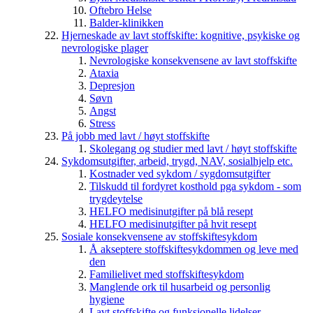
Oftebro Helse
Balder-klinikken
Hjerneskade av lavt stoffskifte: kognitive, psykiske og
nevrologiske plager
Nevrologiske konsekvensene av lavt stoffskifte
Ataxia
Depresjon
Søvn
Angst
Stress
På jobb med lavt / høyt stoffskifte
Skolegang og studier med lavt / høyt stoffskifte
Sykdomsutgifter, arbeid, trygd, NAV, sosialhjelp etc.
Kostnader ved sykdom / sygdomsutgifter
Tilskudd til fordyret kosthold pga sykdom - som
trygdeytelse
HELFO medisinutgifter på blå resept
HELFO medisinutgifter på hvit resept
Sosiale konsekvensene av stoffskiftesykdom
Å akseptere stoffskiftesykdommen og leve med
den
Familielivet med stoffskiftesykdom
Manglende ork til husarbeid og personlig
hygiene
Lavt stoffskifte og funksjonelle lidelser