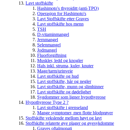
Lavt stoffskifte
Hashimoto's thyroiditt (anti-TPO)
Operasjon for Hashimoto's
Lavt Stoffskifte etter Graves
Lavt stoffskifte hos menn
TSH
D-vitaminmangel
Jernmangel
Selenmangel
Jodmangel
Fluorforgiftning
Muskler, ledd og knogler
Hals inkl. struma, kuler, knuter
Mage/tarm/urinveie
Lavt stoffskifte og hud
Lavt stoffskifte, hår og negler
Lavt stoffskifte, munn og slimhinner
Lavt stoffskifte og dødelighet
Sygdommer som ligner hypothyreose
Hypothyreose Type 2 ?
Lavt stoffskifte i grenseland
Mange symptomer, men flotte blodprøver
Stoffskifte vekslende mellom høyt og lavt
Stoffskifte relaterte øye plager og øyesykdomme
Graves oftalmopati