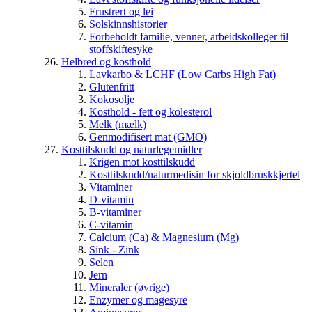
Frustrert og lei
Solskinnshistorier
Forbeholdt familie, venner, arbeidskolleger til
stoffskiftesyke
Helbred og kosthold
Lavkarbo & LCHF (Low Carbs High Fat)
Glutenfritt
Kokosolje
Kosthold - fett og kolesterol
Melk (mælk)
Genmodifisert mat (GMO)
Kosttilskudd og naturlegemidler
Krigen mot kosttilskudd
Kosttilskudd/naturmedisin for skjoldbruskkjertel
Vitaminer
D-vitamin
B-vitaminer
C-vitamin
Calcium (Ca) & Magnesium (Mg)
Sink - Zink
Selen
Jern
Mineraler (øvrige)
Enzymer og magesyre