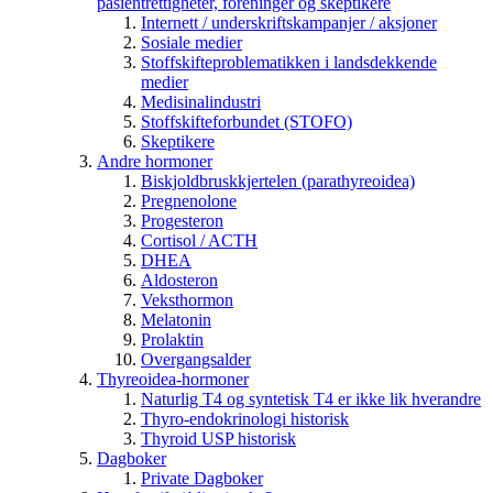
pasientrettigheter, foreninger og skeptikere
Internett / underskriftskampanjer / aksjoner
Sosiale medier
Stoffskifteproblematikken i landsdekkende
medier
Medisinalindustri
Stoffskifteforbundet (STOFO)
Skeptikere
Andre hormoner
Biskjoldbruskkjertelen (parathyreoidea)
Pregnenolone
Progesteron
Cortisol / ACTH
DHEA
Aldosteron
Veksthormon
Melatonin
Prolaktin
Overgangsalder
Thyreoidea-hormoner
Naturlig T4 og syntetisk T4 er ikke lik hverandre
Thyro-endokrinologi historisk
Thyroid USP historisk
Dagboker
Private Dagboker