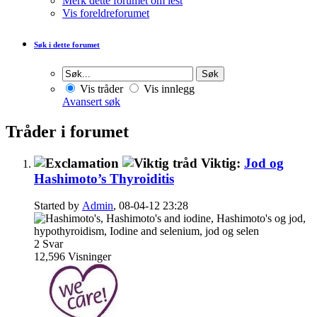
Merk dette forumet om lest
Vis foreldreforumet
Søk i dette forumet
Vis tråder
Vis innlegg
Avansert søk
Tråder i forumet
Viktig:
Jod og
Hashimoto’s Thyroiditis
Started by
Admin
, 08-04-12 23:28
2
Svar
12,596
Visninger