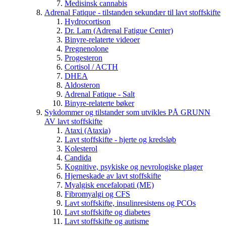
Medisinsk cannabis
Adrenal Fatique - tilstanden sekundær til lavt stoffskifte
Hydrocortison
Dr. Lam (Adrenal Fatigue Center)
Binyre-relaterte videoer
Pregnenolone
Progesteron
Cortisol / ACTH
DHEA
Aldosteron
Adrenal Fatique - Salt
Binyre-relaterte bøker
Sykdommer og tilstander som utvikles PÅ GRUNN
AV lavt stoffskifte
Ataxi (Ataxia)
Lavt stoffskifte - hjerte og kredsløb
Kolesterol
Candida
Kognitive, psykiske og nevrologiske plager
Hjerneskade av lavt stoffskifte
Myalgisk encefalopati (ME)
Fibromyalgi og CFS
Lavt stoffskifte, insulinresistens og PCOs
Lavt stoffskifte og diabetes
Lavt stoffskifte og autisme