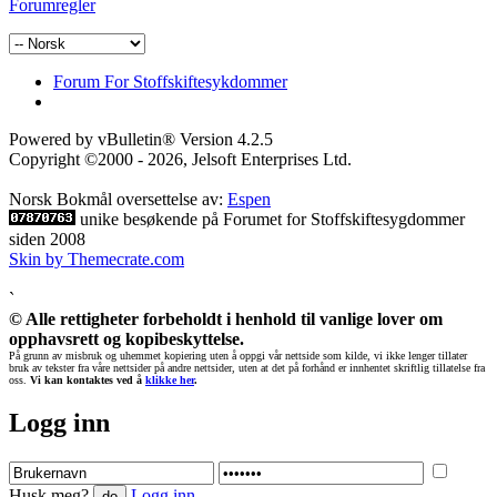
Forumregler
Forum For Stoffskiftesykdommer
Powered by vBulletin® Version 4.2.5
Copyright ©2000 - 2026, Jelsoft Enterprises Ltd.
Norsk Bokmål oversettelse av:
Espen
unike besøkende på Forumet for Stoffskiftesygdommer
siden 2008
Skin by Themecrate.com
`
© Alle rettigheter forbeholdt i henhold til vanlige lover om
opphavsrett og kopibeskyttelse.
På grunn av misbruk og uhemmet kopiering uten å oppgi vår nettside som kilde, vi ikke lenger tillater
bruk av tekster fra våre nettsider på andre nettsider, uten at det på forhånd er innhentet skriftlig tillatelse fra
oss.
Vi kan kontaktes ved å
klikke her
.
Logg inn
Husk meg?
Logg inn