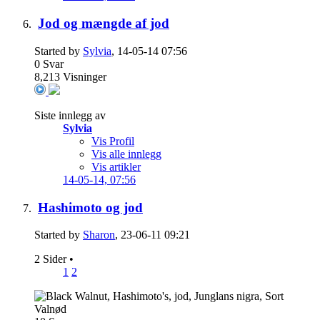
Jod og mængde af jod
Started by
Sylvia
, 14-05-14 07:56
0
Svar
8,213
Visninger
Siste innlegg av
Sylvia
Vis Profil
Vis alle innlegg
Vis artikler
14-05-14,
07:56
Hashimoto og jod
Started by
Sharon
, 23-06-11 09:21
2 Sider
•
1
2