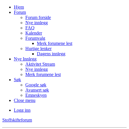
Hjem
Forum
Forum forside
Nye innlegg
FAQ
Kalender
Forumvalg
Merk forumene lest
Hurtige lenker
Dagens innlegg
Nye Innlegg
Aktivitet Stream
Nye innlegg
Merk forumene lest
Søk
Google søk
Avansert søk
Emneskyen
Close menu
Logg inn
Stoffskifteforum