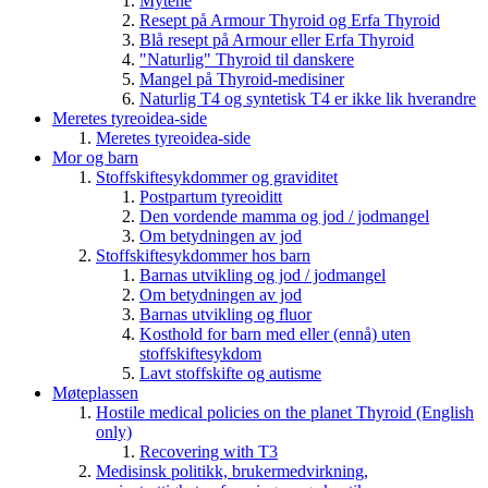
Mytene
Resept på Armour Thyroid og Erfa Thyroid
Blå resept på Armour eller Erfa Thyroid
"Naturlig" Thyroid til danskere
Mangel på Thyroid-medisiner
Naturlig T4 og syntetisk T4 er ikke lik hverandre
Meretes tyreoidea-side
Meretes tyreoidea-side
Mor og barn
Stoffskiftesykdommer og graviditet
Postpartum tyreoiditt
Den vordende mamma og jod / jodmangel
Om betydningen av jod
Stoffskiftesykdommer hos barn
Barnas utvikling og jod / jodmangel
Om betydningen av jod
Barnas utvikling og fluor
Kosthold for barn med eller (ennå) uten
stoffskiftesykdom
Lavt stoffskifte og autisme
Møteplassen
Hostile medical policies on the planet Thyroid (English
only)
Recovering with T3
Medisinsk politikk, brukermedvirkning,