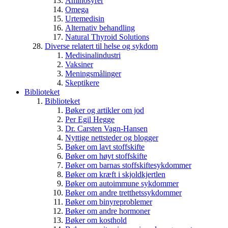
Aminosyrer
Omega
Urtemedisin
Alternativ behandling
Natural Thyroid Solutions
Diverse relatert til helse og sykdom
Medisinalindustri
Vaksiner
Meningsmålinger
Skeptikere
Biblioteket
Biblioteket
Bøker og artikler om jod
Per Egil Hegge
Dr. Carsten Vagn-Hansen
Nyttige nettsteder og blogger
Bøker om lavt stoffskifte
Bøker om høyt stoffskifte
Bøker om barnas stoffskiftesykdommer
Bøker om kræft i skjoldkjertlen
Bøker om autoimmune sykdommer
Bøker om andre tretthetssykdommer
Bøker om binyreproblemer
Bøker om andre hormoner
Bøker om kosthold