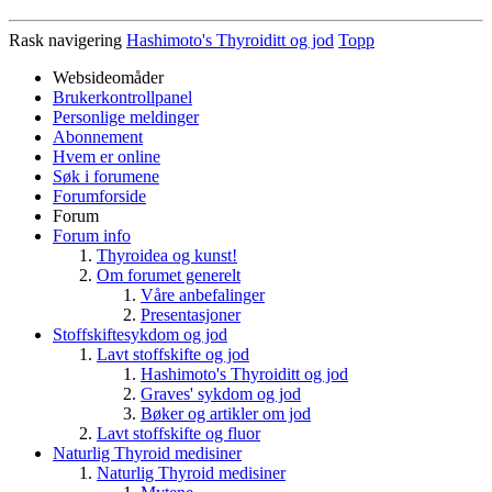
Rask navigering
Hashimoto's Thyroiditt og jod
Topp
Websideomåder
Brukerkontrollpanel
Personlige meldinger
Abonnement
Hvem er online
Søk i forumene
Forumforside
Forum
Forum info
Thyroidea og kunst!
Om forumet generelt
Våre anbefalinger
Presentasjoner
Stoffskiftesykdom og jod
Lavt stoffskifte og jod
Hashimoto's Thyroiditt og jod
Graves' sykdom og jod
Bøker og artikler om jod
Lavt stoffskifte og fluor
Naturlig Thyroid medisiner
Naturlig Thyroid medisiner