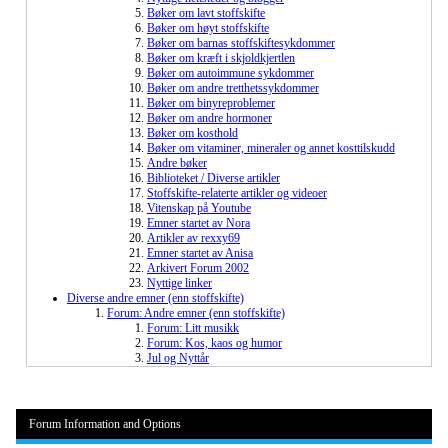
Bøker om lavt stoffskifte
Bøker om høyt stoffskifte
Bøker om barnas stoffskiftesykdommer
Bøker om kræft i skjoldkjertlen
Bøker om autoimmune sykdommer
Bøker om andre tretthetssykdommer
Bøker om binyreproblemer
Bøker om andre hormoner
Bøker om kosthold
Bøker om vitaminer, mineraler og annet kosttilskudd
Andre bøker
Biblioteket / Diverse artikler
Stoffskifte-relaterte artikler og videoer
Vitenskap på Youtube
Emner startet av Nora
Artikler av rexxy69
Emner startet av Anisa
Arkivert Forum 2002
Nyttige linker
Diverse andre emner (enn stoffskifte)
Forum: Andre emner (enn stoffskifte)
Forum: Litt musikk
Forum: Kos, kaos og humor
Jul og Nyttår
Forum Information and Options