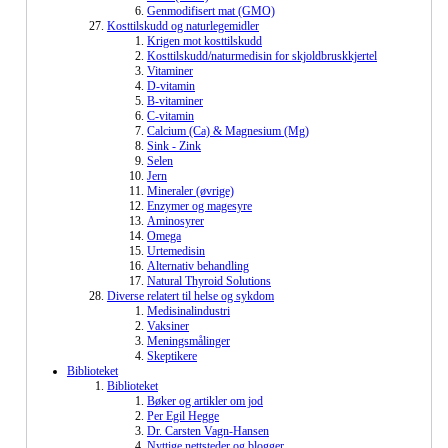
Genmodifisert mat (GMO)
Kosttilskudd og naturlegemidler
Krigen mot kosttilskudd
Kosttilskudd/naturmedisin for skjoldbruskkjertel
Vitaminer
D-vitamin
B-vitaminer
C-vitamin
Calcium (Ca) & Magnesium (Mg)
Sink - Zink
Selen
Jern
Mineraler (øvrige)
Enzymer og magesyre
Aminosyrer
Omega
Urtemedisin
Alternativ behandling
Natural Thyroid Solutions
Diverse relatert til helse og sykdom
Medisinalindustri
Vaksiner
Meningsmålinger
Skeptikere
Biblioteket
Biblioteket
Bøker og artikler om jod
Per Egil Hegge
Dr. Carsten Vagn-Hansen
Nyttige nettsteder og blogger