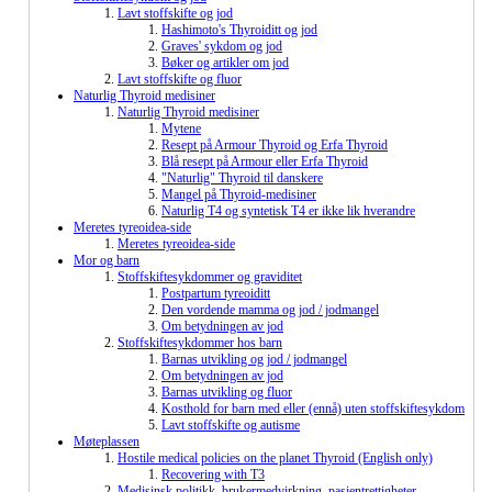
Lavt stoffskifte og jod
Hashimoto's Thyroiditt og jod
Graves' sykdom og jod
Bøker og artikler om jod
Lavt stoffskifte og fluor
Naturlig Thyroid medisiner
Naturlig Thyroid medisiner
Mytene
Resept på Armour Thyroid og Erfa Thyroid
Blå resept på Armour eller Erfa Thyroid
"Naturlig" Thyroid til danskere
Mangel på Thyroid-medisiner
Naturlig T4 og syntetisk T4 er ikke lik hverandre
Meretes tyreoidea-side
Meretes tyreoidea-side
Mor og barn
Stoffskiftesykdommer og graviditet
Postpartum tyreoiditt
Den vordende mamma og jod / jodmangel
Om betydningen av jod
Stoffskiftesykdommer hos barn
Barnas utvikling og jod / jodmangel
Om betydningen av jod
Barnas utvikling og fluor
Kosthold for barn med eller (ennå) uten stoffskiftesykdom
Lavt stoffskifte og autisme
Møteplassen
Hostile medical policies on the planet Thyroid (English only)
Recovering with T3
Medisinsk politikk, brukermedvirkning, pasientrettigheter,