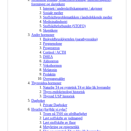
foreninger og skeptikere
Internett / underskriftskampanjer / aksjoner
Sosiale medier
Stoffskifteproblematikken i landsdekkende medier
Medisinalindustri
Stoffskifteforbundet (STOFO)
Skeptikere
Andre hormoner
Biskjoldbruskkjertelen (parathyreoidea)
Pregnenolone
Progesteron
Cortisol / ACTH
DHEA
Aldosteron
Veksthormon
Melatonin
Prolaktin
Overgangsalder
Thyreoidea-hormoner
Naturlig T4 og syntetisk T4 er ikke lik hverandre
Thyro-endokrinologi historisk
Thyroid USP historisk
Dagboker
Private Dagboker
Hvorfor (for)blir vi syke?
Troen på TSH sin ufeilbarlighet
Lavt soffskifte av jodmangel
Lavt stoffskifte av fluor
Metylering og epigenetikk