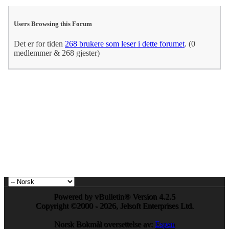
Users Browsing this Forum
Det er for tiden
268 brukere som leser i dette forumet
. (0
medlemmer & 268 gjester)
Powered by vBulletin® Version 4.2.5
Copyright ©2000 - 2026, Jelsoft Enterprises Ltd.
Norsk Bokmål oversettelse av:
Espen