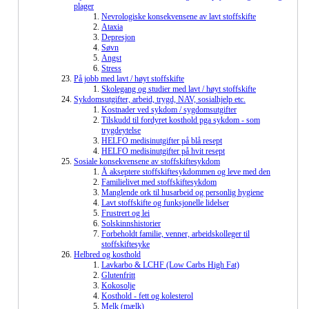
plager
Nevrologiske konsekvensene av lavt stoffskifte
Ataxia
Depresjon
Søvn
Angst
Stress
På jobb med lavt / høyt stoffskifte
Skolegang og studier med lavt / høyt stoffskifte
Sykdomsutgifter, arbeid, trygd, NAV, sosialhjelp etc.
Kostnader ved sykdom / sygdomsutgifter
Tilskudd til fordyret kosthold pga sykdom - som
trygdeytelse
HELFO medisinutgifter på blå resept
HELFO medisinutgifter på hvit resept
Sosiale konsekvensene av stoffskiftesykdom
Å akseptere stoffskiftesykdommen og leve med den
Familielivet med stoffskiftesykdom
Manglende ork til husarbeid og personlig hygiene
Lavt stoffskifte og funksjonelle lidelser
Frustrert og lei
Solskinnshistorier
Forbeholdt familie, venner, arbeidskolleger til
stoffskiftesyke
Helbred og kosthold
Lavkarbo & LCHF (Low Carbs High Fat)
Glutenfritt
Kokosolje
Kosthold - fett og kolesterol
Melk (mælk)