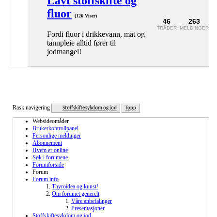
Lavt stoffskifte og
fluor
(126 Viser)
46
263
TRÅDER
MELDINGER
Fordi fluor i drikkevann, mat og
tannpleie alltid fører til
jodmangel!
Rask navigering
Stoffskiftesykdom og jod
Topp
Websideomåder
Brukerkontrollpanel
Personlige meldinger
Abonnement
Hvem er online
Søk i forumene
Forumforside
Forum
Forum info
Thyroidea og kunst!
Om forumet generelt
Våre anbefalinger
Presentasjoner
Stoffskiftesykdom og jod