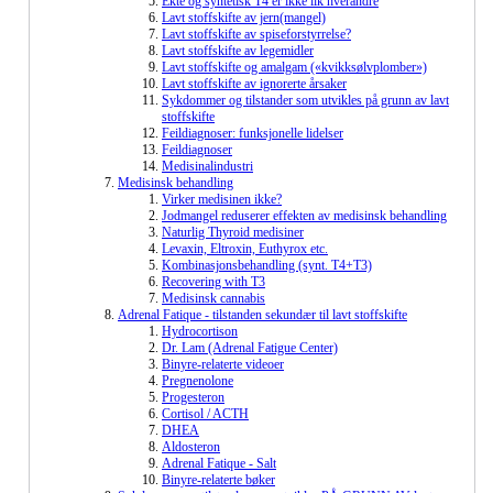
Ekte og syntetisk T4 er ikke lik hverandre
Lavt stoffskifte av jern(mangel)
Lavt stoffskifte av spiseforstyrrelse?
Lavt stoffskifte av legemidler
Lavt stoffskifte og amalgam («kvikksølvplomber»)
Lavt stoffskifte av ignorerte årsaker
Sykdommer og tilstander som utvikles på grunn av lavt
stoffskifte
Feildiagnoser: funksjonelle lidelser
Feildiagnoser
Medisinalindustri
Medisinsk behandling
Virker medisinen ikke?
Jodmangel reduserer effekten av medisinsk behandling
Naturlig Thyroid medisiner
Levaxin, Eltroxin, Euthyrox etc.
Kombinasjonsbehandling (synt. T4+T3)
Recovering with T3
Medisinsk cannabis
Adrenal Fatique - tilstanden sekundær til lavt stoffskifte
Hydrocortison
Dr. Lam (Adrenal Fatigue Center)
Binyre-relaterte videoer
Pregnenolone
Progesteron
Cortisol / ACTH
DHEA
Aldosteron
Adrenal Fatique - Salt
Binyre-relaterte bøker