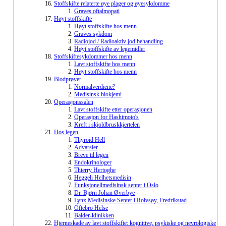
Stoffskifte relaterte øye plager og øyesykdomme
Graves oftalmopati
Høyt stoffskifte
Høyt stoffskifte hos menn
Graves sykdom
Radiojod / Radioaktiv jod behandling
Høyt stoffskifte av legemidler
Stoffskiftesykdommer hos menn
Lavt stoffskifte hos menn
Høyt stoffskifte hos menn
Blodprøver
Normalverdiene?
Medisinsk biokjemi
Operasjonssalen
Lavt stoffskifte etter operasjonen
Operasjon for Hashimoto's
Kreft i skjoldbruskkjertelen
Hos legen
Thyroid Hell
Advarsler
Breve til legen
Endokrinologer
Thierry Hertoghe
Heggeli Helhetsmedisin
Funksjonellmedisinsk senter i Oslo
Dr. Bjørn Johan Øverbye
Lynx Medisinske Senter i Rolvsøy, Fredrikstad
Oftebro Helse
Balder-klinikken
Hjerneskade av lavt stoffskifte: kognitive, psykiske og nevrologiske