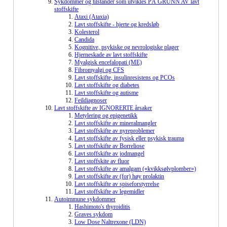
Sykdommer og tilstander som utvikles PÅ GRUNN AV lavt
stoffskifte
Ataxi (Ataxia)
Lavt stoffskifte - hjerte og kredsløb
Kolesterol
Candida
Kognitive, psykiske og nevrologiske plager
Hjerneskade av lavt stoffskifte
Myalgisk encefalopati (ME)
Fibromyalgi og CFS
Lavt stoffskifte, insulinresistens og PCOs
Lavt stoffskifte og diabetes
Lavt stoffskifte og autisme
Feildiagnoser
Lavt stoffskifte av IGNORERTE årsaker
Metylering og epigenetikk
Lavt stoffskifte av mineralmangler
Lavt stoffskifte av nyreproblemer
Lavt stoffskifte av fysisk eller psykisk trauma
Lavt stoffskifte av Borreliose
Lavt stoffskifte av jodmangel
Lavt stoffskite av fluor
Lavt stoffskifte av amalgam («kvikksølvplomber»)
Lavt stoffskifte av (for) høy prolaktin
Lavt stoffskifte av spiseforstyrrelse
Lavt stoffskifte av legemidler
Autoimmune sykdommer
Hashimoto's thyroiditis
Graves sykdom
Low Dose Naltrexone (LDN)