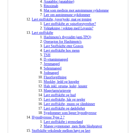
Anatabloc (anatabine)
Rituximab
Mat som medisin mot autoimmune sykdomme
Lær om autoimmune sykdommer
Lavt stoffskifte, (over)vekt, mat og trening
Lavt stoffskifte av spiseforstyrrelser?
Vektøkning / vekttap med Levaxin?
Lavt stoffskifte
Hashimoto's thyroiditt (anti-TPO)
Operasjon for Hashimoto's
Lavt Stoffskifte etter Graves
Lavt stoffskifte hos menn
TSH
D-vitaminmangel
Jernmangel
Selenmangel
Jodmangel
Fluorforgiftning
Muskler, ledd og knogler
Hals inkl. struma, kuler, knuter
Mage/tarm/urinveie
Lavt stoffskifte og hud
Lavt stoffskifte, hår og negler
Lavt stoffskifte, munn og slimhinner
Lavt stoffskifte og dødelighet
Sygdommer som ligner hypothyreose
Hypothyreose Type 2 ?
Lavt stoffskifte i grenseland
Mange symptomer, men flotte blodprøver
Stoffskifte vekslende mellom høyt og lavt