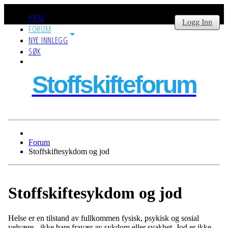
HJEM
Logg Inn
FORUM
NYE INNLEGG
SØK
Stoffskifteforum
Forum
Stoffskiftesykdom og jod
Stoffskiftesykdom og jod
Helse er en tilstand av fullkommen fysisk, psykisk og sosial
velvære - ikke bare fravær av sykdom eller svakhet. Jod er ikke