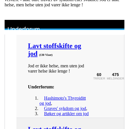
helse, men helse uten jod varer ikke lenge !
Underforum
Lavt stoffskifte og
jod
(130 Viser)
Jod er ikke helse, men uten jod
varer helse ikke lenge !
60
475
TRÅDER
MELDINGER
Underforum:
Hashimoto's Thyroiditt
og jod
,
Graves' sykdom og jod
,
Bøker og artikler om jod