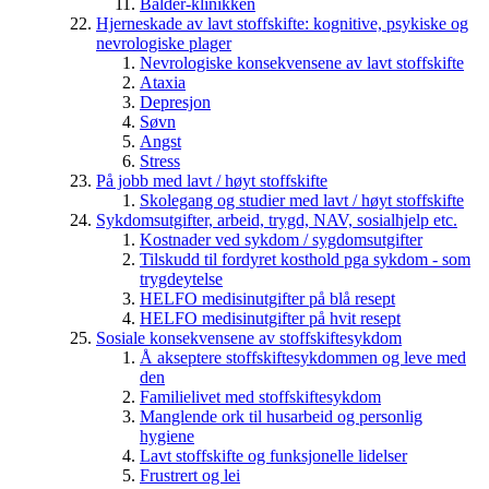
Balder-klinikken
Hjerneskade av lavt stoffskifte: kognitive, psykiske og
nevrologiske plager
Nevrologiske konsekvensene av lavt stoffskifte
Ataxia
Depresjon
Søvn
Angst
Stress
På jobb med lavt / høyt stoffskifte
Skolegang og studier med lavt / høyt stoffskifte
Sykdomsutgifter, arbeid, trygd, NAV, sosialhjelp etc.
Kostnader ved sykdom / sygdomsutgifter
Tilskudd til fordyret kosthold pga sykdom - som
trygdeytelse
HELFO medisinutgifter på blå resept
HELFO medisinutgifter på hvit resept
Sosiale konsekvensene av stoffskiftesykdom
Å akseptere stoffskiftesykdommen og leve med
den
Familielivet med stoffskiftesykdom
Manglende ork til husarbeid og personlig
hygiene
Lavt stoffskifte og funksjonelle lidelser
Frustrert og lei