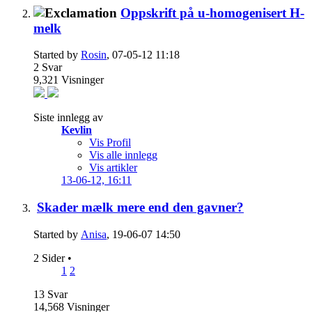
Oppskrift på u-homogenisert H-
melk
Started by
Rosin
, 07-05-12 11:18
2
Svar
9,321
Visninger
Siste innlegg av
Kevlin
Vis Profil
Vis alle innlegg
Vis artikler
13-06-12,
16:11
Skader mælk mere end den gavner?
Started by
Anisa
, 19-06-07 14:50
2 Sider
•
1
2
13
Svar
14,568
Visninger