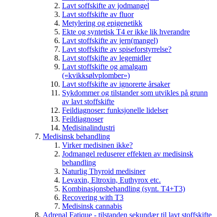
Lavt soffskifte av jodmangel
Lavt stoffskifte av fluor
Metylering og epigenetikk
Ekte og syntetisk T4 er ikke lik hverandre
Lavt stoffskifte av jern(mangel)
Lavt stoffskifte av spiseforstyrrelse?
Lavt stoffskifte av legemidler
Lavt stoffskifte og amalgam
(«kvikksølvplomber»)
Lavt stoffskifte av ignorerte årsaker
Sykdommer og tilstander som utvikles på grunn
av lavt stoffskifte
Feildiagnoser: funksjonelle lidelser
Feildiagnoser
Medisinalindustri
Medisinsk behandling
Virker medisinen ikke?
Jodmangel reduserer effekten av medisinsk
behandling
Naturlig Thyroid medisiner
Levaxin, Eltroxin, Euthyrox etc.
Kombinasjonsbehandling (synt. T4+T3)
Recovering with T3
Medisinsk cannabis
Adrenal Fatique - tilstanden sekundær til lavt stoffskifte