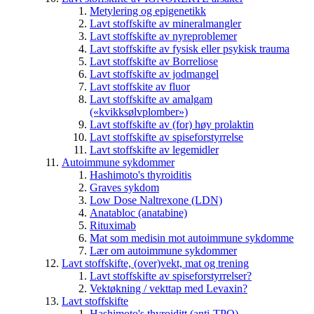
Metylering og epigenetikk
Lavt stoffskifte av mineralmangler
Lavt stoffskifte av nyreproblemer
Lavt stoffskifte av fysisk eller psykisk trauma
Lavt stoffskifte av Borreliose
Lavt stoffskifte av jodmangel
Lavt stoffskite av fluor
Lavt stoffskifte av amalgam
(«kvikksølvplomber»)
Lavt stoffskifte av (for) høy prolaktin
Lavt stoffskifte av spiseforstyrrelse
Lavt stoffskifte av legemidler
Autoimmune sykdommer
Hashimoto's thyroiditis
Graves sykdom
Low Dose Naltrexone (LDN)
Anatabloc (anatabine)
Rituximab
Mat som medisin mot autoimmune sykdomme
Lær om autoimmune sykdommer
Lavt stoffskifte, (over)vekt, mat og trening
Lavt stoffskifte av spiseforstyrrelser?
Vektøkning / vekttap med Levaxin?
Lavt stoffskifte
Hashimoto's thyroiditt (anti-TPO)