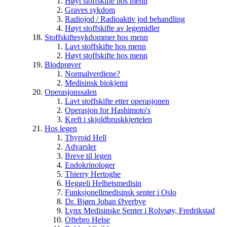
Høyt stoffskifte hos menn
Graves sykdom
Radiojod / Radioaktiv jod behandling
Høyt stoffskifte av legemidler
Stoffskiftesykdommer hos menn
Lavt stoffskifte hos menn
Høyt stoffskifte hos menn
Blodprøver
Normalverdiene?
Medisinsk biokjemi
Operasjonssalen
Lavt stoffskifte etter operasjonen
Operasjon for Hashimoto's
Kreft i skjoldbruskkjertelen
Hos legen
Thyroid Hell
Advarsler
Breve til legen
Endokrinologer
Thierry Hertoghe
Heggeli Helhetsmedisin
Funksjonellmedisinsk senter i Oslo
Dr. Bjørn Johan Øverbye
Lynx Medisinske Senter i Rolvsøy, Fredrikstad
Oftebro Helse