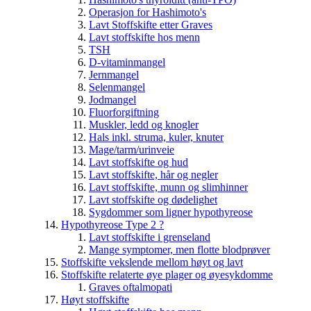
Operasjon for Hashimoto's
Lavt Stoffskifte etter Graves
Lavt stoffskifte hos menn
TSH
D-vitaminmangel
Jernmangel
Selenmangel
Jodmangel
Fluorforgiftning
Muskler, ledd og knogler
Hals inkl. struma, kuler, knuter
Mage/tarm/urinveie
Lavt stoffskifte og hud
Lavt stoffskifte, hår og negler
Lavt stoffskifte, munn og slimhinner
Lavt stoffskifte og dødelighet
Sygdommer som ligner hypothyreose
Hypothyreose Type 2 ?
Lavt stoffskifte i grenseland
Mange symptomer, men flotte blodprøver
Stoffskifte vekslende mellom høyt og lavt
Stoffskifte relaterte øye plager og øyesykdomme
Graves oftalmopati
Høyt stoffskifte