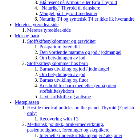
Blå resept på Armour eller Erfa Thyroid
"Naturlig" Thyroid til danskere
Mangel på Thyroid-medisiner
Naturlig T4 og syntetisk T4 er ikke lik hverandre
Meretes tyreoidea-side
Meretes tyreoidea-side
Mor og barn
Stoffskiftesykdommer og graviditet
Postpartum tyreoiditt
Den vordende mamma og jod / jodmangel
Om betydningen av jod
Stoffskiftesykdommer hos barn
Barnas utvikling og jod / jodmangel
Om betydningen av jod
Barnas utvikling og fluor
Kosthold for barn med eller (ennå) uten
stoffskiftesykdom
Lavt stoffskifte og autisme
Møteplassen
Hostile medical policies on the planet Thyroid (English
only)
Recovering with T3
Medisinsk politikk, brukermedvirkning,
pasientrettigheter, foreninger og skeptikere
Internett / underskriftskampanjer / aksjoner