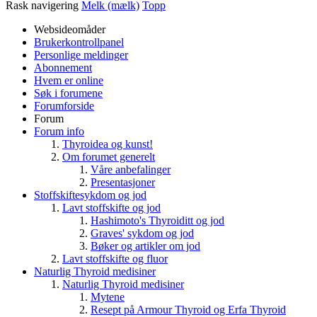
Rask navigering
Melk (mælk)
Topp
Websideomåder
Brukerkontrollpanel
Personlige meldinger
Abonnement
Hvem er online
Søk i forumene
Forumforside
Forum
Forum info
Thyroidea og kunst!
Om forumet generelt
Våre anbefalinger
Presentasjoner
Stoffskiftesykdom og jod
Lavt stoffskifte og jod
Hashimoto's Thyroiditt og jod
Graves' sykdom og jod
Bøker og artikler om jod
Lavt stoffskifte og fluor
Naturlig Thyroid medisiner
Naturlig Thyroid medisiner
Mytene
Resept på Armour Thyroid og Erfa Thyroid