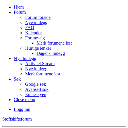
Hjem
Forum
Forum forside
Nye innlegg
FAQ
Kalender
Forumvalg
Merk forumene lest
Hurtige lenker
Dagens innlegg
Nye Innlegg
Aktivitet Stream
Nye innlegg
Merk forumene lest
Søk
Google søk
Avansert søk
Emneskyen
Close menu
Logg inn
Stoffskifteforum