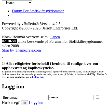
Forum For Stoffskiftesykdommer
Powered by vBulletin® Version 4.2.5
Copyright ©2000 - 2026, Jelsoft Enterprises Ltd.
Norsk Bokmål oversettelse av:
Espen
unike besøkende på Forumet for Stoffskiftesygdommer
siden 2008
Skin by Themecrate.com
`
© Alle rettigheter forbeholdt i henhold til vanlige lover om
opphavsrett og kopibeskyttelse.
På grunn av misbruk og uhemmet kopiering uten å oppgi vår nettside som kilde, vi ikke lenger tillater
bruk av tekster fra våre nettsider på andre nettsider, uten at det på forhånd er innhentet skriftlig tillatelse fra
oss.
Vi kan kontaktes ved å
klikke her
.
Logg inn
Husk meg?
Logg inn