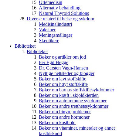
Urtemedisin
Alternativ behandling
Natural Thyroid Solutions
Diverse relatert til helse og sykdom
Medisinalindustri
Vaksiner
Meningsmålinger
Skeptikere
Biblioteket
Biblioteket
Bøker og artikler om jod
Per Egil Hegge
Dr. Carsten Vagn-Hansen
Nyttige nettsteder og blogger
Bøker om lavt stoffskifte
Bøker om høyt stoffskifte
Bøker om barnas stoffskiftesykdommer
Bøker om kræft i skjoldkjertlen
Bøker om autoimmune sykdommer
Bøker om andre tretthetssykdommer
Bøker om binyreproblemer
Bøker om andre hormoner
Bøker om kosthold
Bøker om vitaminer, mineraler og annet
kosttilskudd