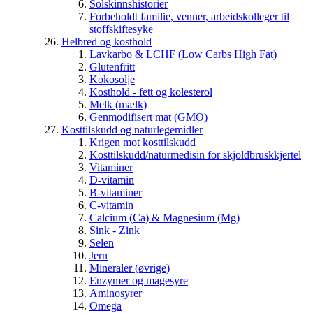
Solskinnshistorier
Forbeholdt familie, venner, arbeidskolleger til
stoffskiftesyke
Helbred og kosthold
Lavkarbo & LCHF (Low Carbs High Fat)
Glutenfritt
Kokosolje
Kosthold - fett og kolesterol
Melk (mælk)
Genmodifisert mat (GMO)
Kosttilskudd og naturlegemidler
Krigen mot kosttilskudd
Kosttilskudd/naturmedisin for skjoldbruskkjertel
Vitaminer
D-vitamin
B-vitaminer
C-vitamin
Calcium (Ca) & Magnesium (Mg)
Sink - Zink
Selen
Jern
Mineraler (øvrige)
Enzymer og magesyre
Aminosyrer
Omega