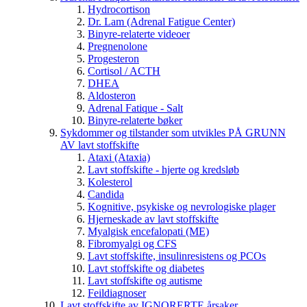
Hydrocortison
Dr. Lam (Adrenal Fatigue Center)
Binyre-relaterte videoer
Pregnenolone
Progesteron
Cortisol / ACTH
DHEA
Aldosteron
Adrenal Fatique - Salt
Binyre-relaterte bøker
Sykdommer og tilstander som utvikles PÅ GRUNN
AV lavt stoffskifte
Ataxi (Ataxia)
Lavt stoffskifte - hjerte og kredsløb
Kolesterol
Candida
Kognitive, psykiske og nevrologiske plager
Hjerneskade av lavt stoffskifte
Myalgisk encefalopati (ME)
Fibromyalgi og CFS
Lavt stoffskifte, insulinresistens og PCOs
Lavt stoffskifte og diabetes
Lavt stoffskifte og autisme
Feildiagnoser
Lavt stoffskifte av IGNORERTE årsaker