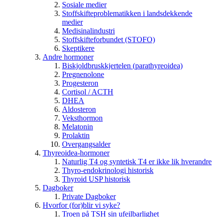
Sosiale medier
Stoffskifteproblematikken i landsdekkende
medier
Medisinalindustri
Stoffskifteforbundet (STOFO)
Skeptikere
Andre hormoner
Biskjoldbruskkjertelen (parathyreoidea)
Pregnenolone
Progesteron
Cortisol / ACTH
DHEA
Aldosteron
Veksthormon
Melatonin
Prolaktin
Overgangsalder
Thyreoidea-hormoner
Naturlig T4 og syntetisk T4 er ikke lik hverandre
Thyro-endokrinologi historisk
Thyroid USP historisk
Dagboker
Private Dagboker
Hvorfor (for)blir vi syke?
Troen på TSH sin ufeilbarlighet