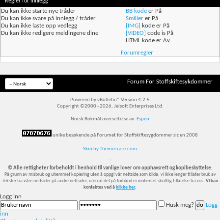
Regler for innlegg
Du
kan ikke
starte nye tråder
BB kode
er
På
Du
kan ikke
svare på innlegg / tråder
Smilier
er
På
Du
kan ikke
laste opp vedlegg
[IMG]
kode er
På
Du
kan ikke
redigere meldingene dine
[VIDEO]
code is
På
HTML kode er
Av
Forumregler
Forum For Stoffskiftesykdommer
Powered by vBulletin® Version 4.2.5
Copyright ©2000 - 2026, Jelsoft Enterprises Ltd.
Norsk Bokmål oversettelse av:
Espen
unike besøkende på Forumet for Stoffskiftesygdommer siden 2008
Skin by Themecrate.com
`
© Alle rettigheter forbeholdt i henhold til vanlige lover om opphavsrett og kopibeskyttelse.
På grunn av misbruk og uhemmet kopiering uten å oppgi vår nettside som kilde, vi ikke lenger tillater bruk av
tekster fra våre nettsider på andre nettsider, uten at det på forhånd er innhentet skriftlig tillatelse fra oss.
Vi kan
kontaktes ved å
klikke her
.
Logg inn
Husk meg?
Logg
inn