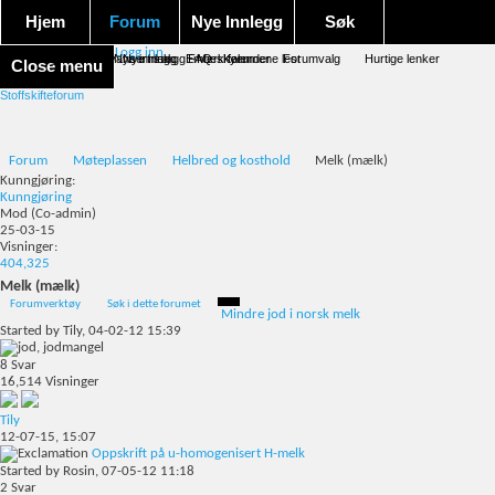
Hjem
Forum
Nye Innlegg
Søk
Logg inn
Forum forside
Aktivitet Stream
Google søk
Avansert søk
Nye innlegg
Nye innlegg
Emneskyen
FAQ
Merk forumene lest
Kalender
Forumvalg
Hurtige lenker
Close menu
Stoffskifteforum
Forum
Møteplassen
Helbred og kosthold
Melk (mælk)
Kunngjøring:
Kunngjøring
Mod
(Co-admin)
25-03-15
Visninger:
404,325
Melk (mælk)
Forumverktøy
Søk i dette forumet
Mindre jod i norsk melk
Started by
Tily
, 04-02-12 15:39
8
Svar
16,514
Visninger
Tily
12-07-15,
15:07
Oppskrift på u-homogenisert H-melk
Started by
Rosin
, 07-05-12 11:18
2
Svar