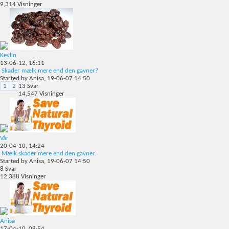
9,314
Visninger
Kevlin
13-06-12,
16:11
Skader mælk mere end den gavner?
Started by
Anisa
, 19-06-07 14:50
1
2
13
Svar
14,547
Visninger
Vår
20-04-10,
14:24
Mælk skader mere end den gavner.
Started by
Anisa
, 19-06-07 14:50
8
Svar
12,388
Visninger
Anisa
17-04-10,
08:54