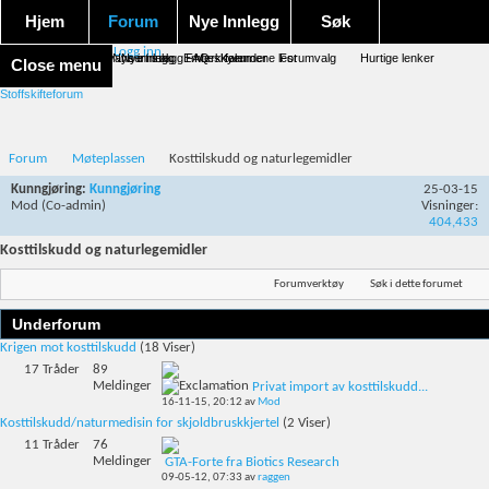
Hjem
Forum
Nye Innlegg
Søk
Logg inn
Forum forside
Aktivitet Stream
Google søk
Avansert søk
Nye innlegg
Nye innlegg
Emneskyen
FAQ
Merk forumene lest
Kalender
Forumvalg
Hurtige lenker
Close menu
Stoffskifteforum
Forum
Møteplassen
Kosttilskudd og naturlegemidler
Kunngjøring:
Kunngjøring
25-03-15
Mod
(Co-admin)
Visninger:
404,433
Kosttilskudd og naturlegemidler
Forumverktøy
Søk i dette forumet
Underforum
Krigen mot kosttilskudd
(18 Viser)
17
Tråder
89
Meldinger
Privat import av kosttilskudd...
16-11-15,
20:12
av
Mod
Kosttilskudd/naturmedisin for skjoldbruskkjertel
(2 Viser)
11
Tråder
76
Meldinger
GTA-Forte fra Biotics Research
09-05-12,
07:33
av
raggen