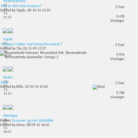
Mumimamma
05-
Hva er det med Amazon?
2
Svar
12-
Started by
Vigdis
, 06-10-13 13:59
13,
9,478
21:55
Visninger
Vigdis
07-
Omega 3 setter ned immunforsvaret ?
2
Svar
10-
Started by
Tily
, 03-11-09 17:37
13,
9,953
13:05
Visninger
Kevlin
13-
Kisel
3
Svar
07-
Started by
Bille
, 22-05-13 19:42
13,
9,786
15:51
Visninger
Nielsigne
23-
Flyttet:
Enzymer og lavt stofskifte
05-
Started by
Anisa
, 08-09-12 16:42
13,
18:51