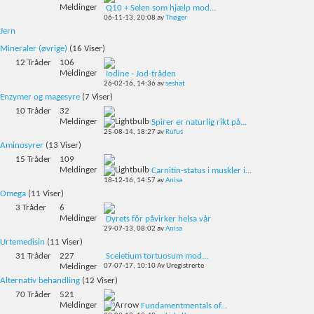
Meldinger
Q10 + Selen som hjælp mod...
06-11-13,
20:08
av
Thøger
Jern
Mineraler (øvrige)
(16 Viser)
12
Tråder
106
Meldinger
Iodine - Jod-tråden
26-02-16,
14:36
av
seshat
Enzymer og magesyre
(7 Viser)
10
Tråder
32
Meldinger
Spirer er naturlig rikt på...
25-08-14,
18:27
av
Rufus
Aminosyrer
(13 Viser)
15
Tråder
109
Meldinger
Carnitin-status i muskler i...
18-12-16,
14:57
av
Anisa
Omega
(11 Viser)
3
Tråder
6
Meldinger
Dyrets fôr påvirker helsa vår
29-07-13,
08:02
av
Anisa
Urtemedisin
(11 Viser)
31
Tråder
227
Sceletium tortuosum mod...
Meldinger
07-07-17,
10:10
Av Uregistrerte
Alternativ behandling
(12 Viser)
70
Tråder
521
Meldinger
Fundamentmentals of...