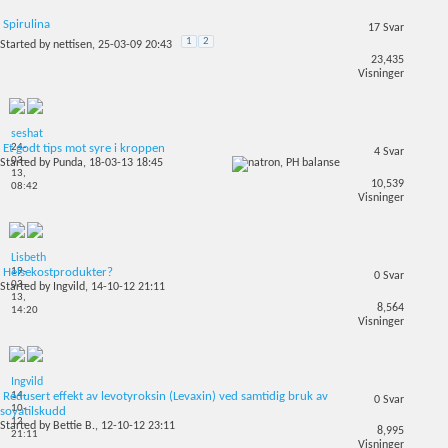
Spirulina
17
Svar
1
2
Started by
nettisen
, 25-03-09 20:43
23,435
Visninger
seshat
24-
Et godt tips mot syre i kroppen
4
Svar
03-
Started by
Punda
, 18-03-13 18:45
13,
10,539
08:42
Visninger
Lisbeth
19-
Helsekostprodukter?
0
Svar
03-
Started by
Ingvild
, 14-10-12 21:11
13,
8,564
14:20
Visninger
Ingvild
14-
Redusert effekt av levotyroksin (Levaxin) ved samtidig bruk av
0
Svar
10-
soyatilskudd
12,
Started by
Bettie B.
, 12-10-12 23:11
8,995
21:11
Visninger