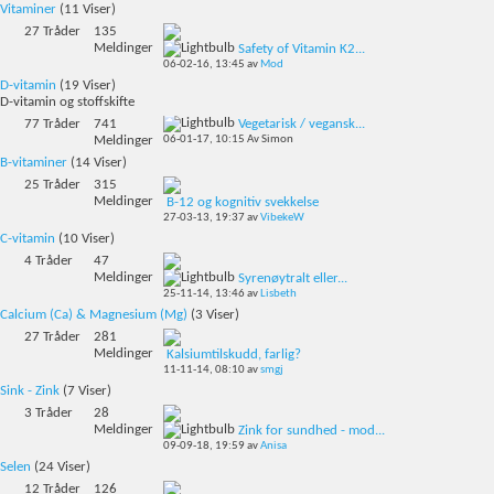
Vitaminer
(11 Viser)
27
Tråder
135
Meldinger
Safety of Vitamin K2...
06-02-16,
13:45
av
Mod
D-vitamin
(19 Viser)
D-vitamin og stoffskifte
77
Tråder
741
Vegetarisk / vegansk...
Meldinger
06-01-17,
10:15
Av Simon
B-vitaminer
(14 Viser)
25
Tråder
315
Meldinger
B-12 og kognitiv svekkelse
27-03-13,
19:37
av
VibekeW
C-vitamin
(10 Viser)
4
Tråder
47
Meldinger
Syrenøytralt eller...
25-11-14,
13:46
av
Lisbeth
Calcium (Ca) & Magnesium (Mg)
(3 Viser)
27
Tråder
281
Meldinger
Kalsiumtilskudd, farlig?
11-11-14,
08:10
av
smgj
Sink - Zink
(7 Viser)
3
Tråder
28
Meldinger
Zink for sundhed - mod...
09-09-18,
19:59
av
Anisa
Selen
(24 Viser)
12
Tråder
126