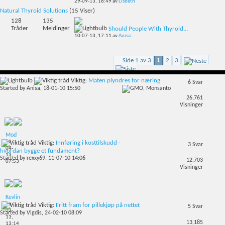
29-09-13,
18:49
av
Lisbeth
Natural Thyroid Solutions
(15 Viser)
128
135
Tråder
Meldinger
Should People With Thyroid...
10-07-13,
17:11
av
Anisa
Side 1 av 3
1
2
3
Viktig:
Maten plyndres for næring
6
Svar
Started by
Anisa
, 18-01-10 15:50
26,761
Visninger
Mod
22-
Viktig:
Innføring i kosttilskudd -
3
Svar
04-
hvordan bygge et fundament?
13,
Started by
rexxy69
, 11-07-10 14:06
12,703
07:53
Visninger
Kevlin
26-
Viktig:
Fritt fram for pillekjøp på nettet
5
Svar
02-
Started by
Vigdis
, 24-02-10 08:09
13,
13,185
13:14