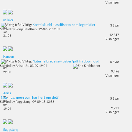
Visninger
usikker
01-
Viktig:
Kosttilskudd klassifiseres som legemidler
3
Svar
03-
Started by
Sonja Midtlien
, 12-09-06 12:53
10,
12,317
21:08
Visninger
Hansen
04-
Viktig:
Naturhelbredelse - bøger/pdf fri download
0
Svar
11-
Started by
Anisa
, 21-03-09 19:04
09,
9,496
22:50
Visninger
Anisa
21-
Moringa, noen som har hørt om det?
5
Svar
03-
Started by
flaggstang
, 09-09-15 13:58
09,
9,271
19:04
Visninger
flaggstang