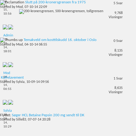
09-
Slutt på 200-kronersgrensen fra 1975
5
Svar
11-
Started by
Mod
, 07-10-14 22:09
15,
9,768
10:56
Visninger
Admin
13-
Temakveld om kosttilskudd 16. oktober i Oslo
0
Svar
10-
Started by
Mod
, 04-10-14 06:55
14,
8,135
18:01
Visninger
Mod
04-
Kaffelavement
1
Svar
10-
Started by
Sylvia
, 10-09-14 09:56
14,
8,635
06:55
Visninger
Sylvia
10-
Flyttet:
Søger HCL Betaine Pepsin 200 mg sendt til DK
09-
Started by
Sille83
, 07-07-14 20:28
14,
10:29