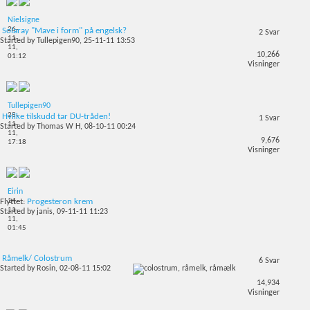
Nielsigne
26-
Solaray "Mave i form" på engelsk?
2
Svar
11-
Started by
Tullepigen90
, 25-11-11 13:53
11,
10,266
01:12
Visninger
Tullepigen90
25-
Hvilke tilskudd tar DU-tråden!
1
Svar
11-
Started by
Thomas W H
, 08-10-11 00:24
11,
9,676
17:18
Visninger
Eirin
14-
Flyttet:
Progesteron krem
11-
Started by
janis
, 09-11-11 11:23
11,
01:45
Råmelk/ Colostrum
6
Svar
Started by
Rosin
, 02-08-11 15:02
14,934
Visninger