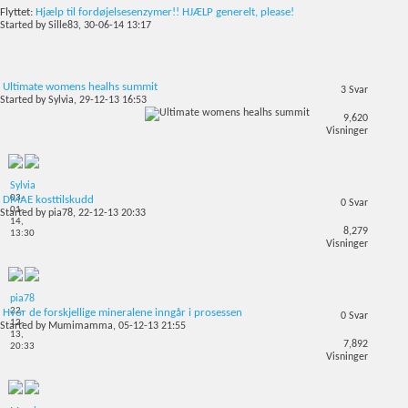
Flyttet:
Hjælp til fordøjelsesenzymer!! HJÆLP generelt, please!
Started by
Sille83
, 30-06-14 13:17
Ultimate womens healhs summit
3
Svar
Started by
Sylvia
, 29-12-13 16:53
9,620
Visninger
Sylvia
03-
DMAE kosttilskudd
0
Svar
01-
Started by
pia78
, 22-12-13 20:33
14,
8,279
13:30
Visninger
pia78
22-
Hvor de forskjellige mineralene inngår i prosessen
0
Svar
12-
Started by
Mumimamma
, 05-12-13 21:55
13,
7,892
20:33
Visninger