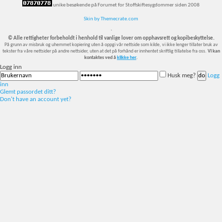
unike besøkende på Forumet for Stoffskiftesygdommer siden 2008
Skin by Themecrate.com
`
© Alle rettigheter forbeholdt i henhold til vanlige lover om opphavsrett og kopibeskyttelse.
På grunn av misbruk og uhemmet kopiering uten å oppgi vår nettside som kilde, vi ikke lenger tillater bruk av
tekster fra våre nettsider på andre nettsider, uten at det på forhånd er innhentet skriftlig tillatelse fra oss.
Vi kan
kontaktes ved å
klikke her
.
Logg inn
Husk meg?
Logg
inn
Glemt passordet ditt?
Don't have an account yet?