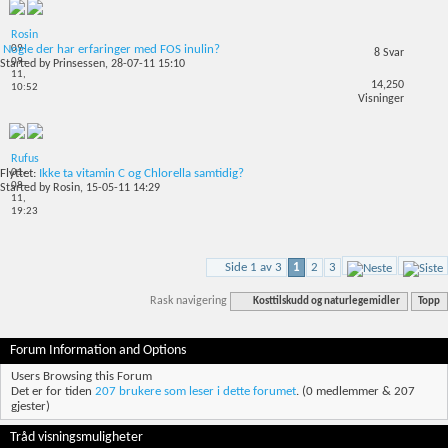
Rosin
09-
Nogle der har erfaringer med FOS inulin?
8
Svar
09-
Started by
Prinsessen
, 28-07-11 15:10
11,
14,250
10:52
Visninger
Rufus
01-
Flyttet:
Ikke ta vitamin C og Chlorella samtidig?
08-
Started by
Rosin
, 15-05-11 14:29
11,
19:23
Side 1 av 3
1
2
3
Rask navigering
Kosttilskudd og naturlegemidler
Topp
Forum Information and Options
Users Browsing this Forum
Det er for tiden
207 brukere som leser i dette forumet
. (0 medlemmer & 207
gjester)
Tråd visningsmuligheter