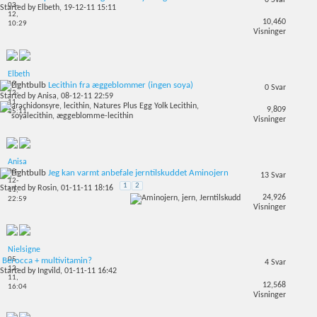
03-
Started by
Elbeth
, 19-12-11 15:11
12,
10,460
10:29
Visninger
Elbeth
19-
Lecithin fra æggeblommer (ingen soya)
0
Svar
12-
Started by
Anisa
, 08-12-11 22:59
11,
9,809
15:11
Visninger
Anisa
08-
Jeg kan varmt anbefale jerntilskuddet Aminojern
13
Svar
12-
1
2
Started by
Rosin
, 01-11-11 18:16
11,
24,926
22:59
Visninger
Nielsigne
05-
Berocca + multivitamin?
4
Svar
12-
Started by
Ingvild
, 01-11-11 16:42
11,
12,568
16:04
Visninger