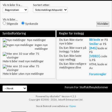
Vis tråder fra...
Sortert etter:
Vis tråder...
Stigende
Synkende
Symbolforklaring
Regler for innlegg
Du
kan ikke
starte
BB kode
er
På
Nye meldinger
nye tråder
Smilier
er
På
Ingen nye
Du
kan ikke
svare på
[IMG]
kode er
meldinger
innlegg / tråder
På
Du
kan ikke
laste
[VIDEO]
code
opp vedlegg
is
På
Hete tråder med nye meldinger
Du
kan ikke
redigere
HTML kode er
meldingene dine
Av
Hete tråder uten nye meldinger
Forumregler
Forum For Stoffskiftesykdommer
Powered by vBulletin® Version 4.2.5
Copyright ©2000 - 2026, Jelsoft Enterprises Ltd.
Norsk Bokmål oversettelse av:
Espen