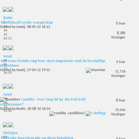
Bettie
B.
Kosttilskudd under svangerskap
0
Svar
12-
Started by
toneij
, 08-05-12 16:13
10-
8,286
12,
Visninger
23:11
toneij
08-
Kan noen fortelle meg hvor store døgndoser med de forskjellige
4
Svar
05-
tilskuddene
12,
Started by
toneij
, 27-04-12 19:12
11,714
16:13
Visninger
toneij
04-
Candida - hvor lang tid tar det å bli kvitt
8
Svar
05-
snyltesoppen?
12,
Started by
Kevlin
, 30-08-10 16:54
19,434
13:10
Visninger
Nielsigne
07-
Elektriske Spormineraler og deres betydning
0
Svar