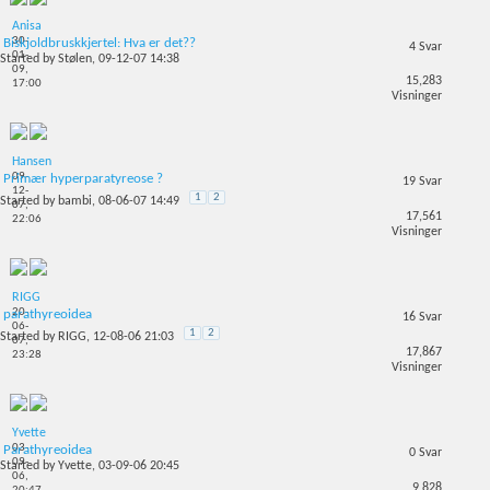
Anisa
30-
Biskjoldbruskkjertel: Hva er det??
4
Svar
01-
Started by
Stølen
, 09-12-07 14:38
09,
15,283
17:00
Visninger
Hansen
09-
Primær hyperparatyreose ?
19
Svar
12-
1
2
Started by
bambi
, 08-06-07 14:49
07,
17,561
22:06
Visninger
RIGG
20-
parathyreoidea
16
Svar
06-
1
2
Started by
RIGG
, 12-08-06 21:03
07,
17,867
23:28
Visninger
Yvette
03-
Parathyreoidea
0
Svar
09-
Started by
Yvette
, 03-09-06 20:45
06,
9,828