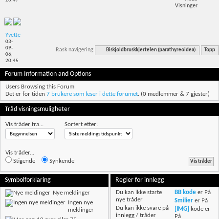
20:47
Visninger
Yvette
03-
09-
Rask navigering
Biskjoldbruskkjertelen (parathyreoidea)
Topp
06,
20:45
Forum Information and Options
Users Browsing this Forum
Det er for tiden
7 brukere som leser i dette forumet
. (0 medlemmer & 7 gjester)
Tråd visningsmuligheter
Vis tråder fra...
Sortert etter:
Vis tråder...
Stigende
Synkende
Symbolforklaring
Regler for innlegg
Du
kan ikke
starte
BB kode
er
På
Nye meldinger
nye tråder
Smilier
er
På
Ingen nye
Du
kan ikke
svare på
[IMG]
kode er
meldinger
innlegg / tråder
På