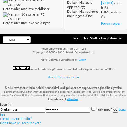
Du
kan ikke
laste
[VIDEO]
code
opp vedlegg
is
På
Hete tråder med nye meldinger
Du
kan ikke
redigere
HTML kode er
meldingene dine
Av
Hete tråder uten nye meldinger
Forumregler
Forum For Stoffskiftesykdommer
Powered by vBulletin® Version 4.2.5
Copyright ©2000 - 2026, Jelsoft Enterprises Ltd.
Norsk Bokmål oversettelse av:
Espen
unike besøkende på Forumet for Stoffskiftesygdommer siden 2008
Skin by Themecrate.com
`
© Alle rettigheter forbeholdt i henhold til vanlige lover om opphavsrett og kopibeskyttelse.
På grunn av misbruk og uhemmet kopiering uten å oppgi vår nettside som kilde, vi ikke lenger tillater bruk av
tekster fra våre nettsider på andre nettsider, uten at det på forhånd er innhentet skriftlig tillatelse fra oss.
Vi kan
kontaktes ved å
klikke her
.
Logg inn
Husk meg?
Logg
inn
Glemt passordet ditt?
Don't have an account yet?