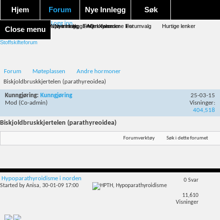
Hjem
Forum
Nye Innlegg
Søk
Logg inn
Forum forside
Aktivitet Stream
Google søk
Avansert søk
Nye innlegg
Nye innlegg
Emneskyen
FAQ
Merk forumene lest
Kalender
Forumvalg
Hurtige lenker
Close menu
Stoffskifteforum
Forum
Møteplassen
Andre hormoner
Biskjoldbruskkjertelen (parathyreoidea)
Kunngjøring:
Kunngjøring
25-03-15
Mod
(Co-admin)
Visninger:
404,518
Biskjoldbruskkjertelen (parathyreoidea)
Forumverktøy
Søk i dette forumet
Hypoparathyroidisme i norden
0
Svar
Started by
Anisa
, 30-01-09 17:00
11,610
Visninger