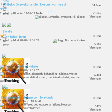
Anisa
22-
Pål Jåbekk: Overvekt handler ikke om hvor mye vi
14
Svar
06-
spiser
14,
1
2
21,645
Started by
Blondie
, 12-05-12 16:44
18:37
Visninger
Blondie
04-
0
Svar
Din helse i fokus
05-
Started by
Mod
, 02-04-14 16:09
14,
5,969
10:04
Visninger
Kilden Nyheter
0
Svar
Started by
Mod
, 02-04-14 15:57
6,424
Visninger
Mod
02-
04-
Binyretræthed - bloggen som forsvandt !
14,
0
Svar
Started by
Admin
, 16-01-13 17:44
16:09
7,499
Visninger