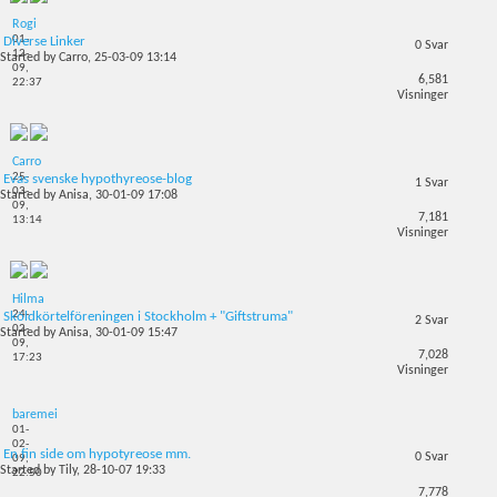
Rogi
01-
Diverse Linker
0
Svar
12-
Started by
Carro
, 25-03-09 13:14
09,
6,581
22:37
Visninger
Carro
25-
Evas svenske hypothyreose-blog
1
Svar
03-
Started by
Anisa
, 30-01-09 17:08
09,
7,181
13:14
Visninger
Hilma
24-
Sköldkörtelföreningen i Stockholm + "Giftstruma"
2
Svar
02-
Started by
Anisa
, 30-01-09 15:47
09,
7,028
17:23
Visninger
baremei
01-
02-
En fin side om hypotyreose mm.
0
Svar
09,
Started by
Tily
, 28-10-07 19:33
22:50
7,778