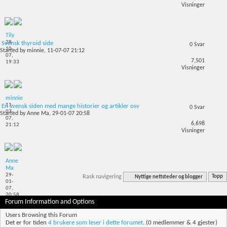
Visninger
Tily
28-
Svensk thyroid side
0
Svar
10-
Started by
minnie
, 11-07-07 21:12
07,
7,501
19:33
Visninger
minnie
11-
En svensk siden med mange historier og artikler osv
0
Svar
07-
Started by
Anne Ma
, 29-01-07 20:58
07,
6,698
21:12
Visninger
Anne
Ma
29-
Rask navigering
Nyttige nettsteder og blogger
Topp
01-
07,
20:58
Forum Information and Options
Users Browsing this Forum
Det er for tiden
4 brukere som leser i dette forumet
. (0 medlemmer & 4 gjester)