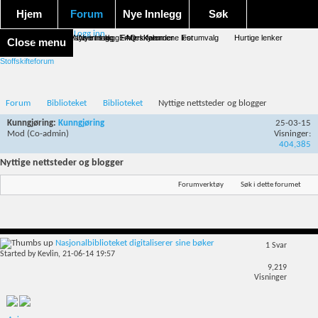
Hjem
Forum
Nye Innlegg
Søk
Logg inn
Forum forside
Aktivitet Stream
Google søk
Avansert søk
Nye innlegg
Nye innlegg
Emneskyen
FAQ
Merk forumene lest
Kalender
Forumvalg
Hurtige lenker
Close menu
Stoffskifteforum
Forum
Biblioteket
Biblioteket
Nyttige nettsteder og blogger
Kunngjøring:
Kunngjøring
25-03-15
Mod
(Co-admin)
Visninger:
404,385
Nyttige nettsteder og blogger
Forumverktøy
Søk i dette forumet
Nasjonalbiblioteket digitaliserer sine bøker
1
Svar
Started by
Kevlin
, 21-06-14 19:57
9,219
Visninger