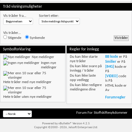
Tråd visningsmuligheter
Vis tråder fra...
Sortert etter:
Vis tråder...
Stigende
Synkende
Symbolforklaring
Regler for innlegg
Du
kan ikke
starte
BB kode
er
På
Nye meldinger
nye tråder
Smilier
er
På
Ingen nye
Du
kan ikke
svare på
[IMG]
kode er
meldinger
innlegg / tråder
På
Du
kan ikke
laste
[VIDEO]
code
opp vedlegg
is
På
Hete tråder med nye meldinger
Du
kan ikke
redigere
HTML kode er
meldingene dine
Av
Hete tråder uten nye meldinger
Forumregler
Forum For Stoffskiftesykdommer
Powered by vBulletin® Version 4.2.5
Copyright ©2000 - 2026, Jelsoft Enterprises Ltd.