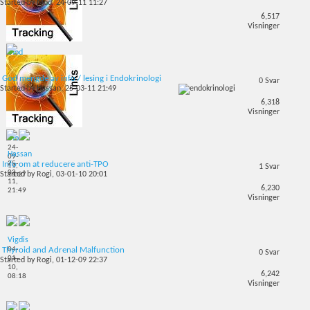
Started by
Mod
, 24-09-11 11:27
6,517
Visninger
Mod
24-
09-
God mengde av info / lesing i Endokrinologi
11,
0
Svar
Started by
Hassan
, 25-03-11 21:49
11:34
6,318
Visninger
Mod
24-
Hassan
09-
25-
Info om at reducere anti-TPO
11,
1
Svar
03-
Started by
Rogi
, 03-01-10 20:01
11:27
11,
6,230
21:49
Visninger
Vigdis
04-
Thyroid and Adrenal Malfunction
0
Svar
01-
Started by
Rogi
, 01-12-09 22:37
10,
6,242
08:18
Visninger