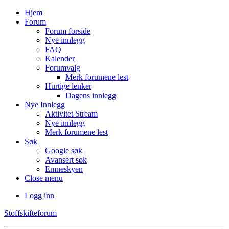
Hjem
Forum
Forum forside
Nye innlegg
FAQ
Kalender
Forumvalg
Merk forumene lest
Hurtige lenker
Dagens innlegg
Nye Innlegg
Aktivitet Stream
Nye innlegg
Merk forumene lest
Søk
Google søk
Avansert søk
Emneskyen
Close menu
Logg inn
Stoffskifteforum