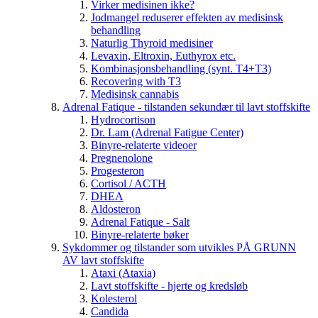
Virker medisinen ikke?
Jodmangel reduserer effekten av medisinsk
behandling
Naturlig Thyroid medisiner
Levaxin, Eltroxin, Euthyrox etc.
Kombinasjonsbehandling (synt. T4+T3)
Recovering with T3
Medisinsk cannabis
Adrenal Fatique - tilstanden sekundær til lavt stoffskifte
Hydrocortison
Dr. Lam (Adrenal Fatigue Center)
Binyre-relaterte videoer
Pregnenolone
Progesteron
Cortisol / ACTH
DHEA
Aldosteron
Adrenal Fatique - Salt
Binyre-relaterte bøker
Sykdommer og tilstander som utvikles PÅ GRUNN
AV lavt stoffskifte
Ataxi (Ataxia)
Lavt stoffskifte - hjerte og kredsløb
Kolesterol
Candida