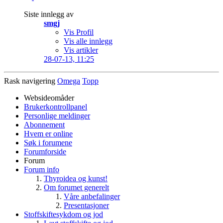
Siste innlegg av
smgj
Vis Profil
Vis alle innlegg
Vis artikler
28-07-13,
11:25
Rask navigering
Omega
Topp
Websideomåder
Brukerkontrollpanel
Personlige meldinger
Abonnement
Hvem er online
Søk i forumene
Forumforside
Forum
Forum info
Thyroidea og kunst!
Om forumet generelt
Våre anbefalinger
Presentasjoner
Stoffskiftesykdom og jod