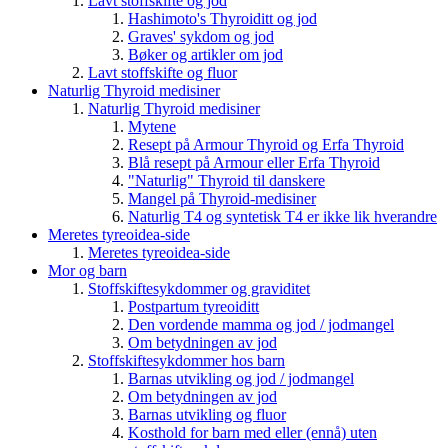
Lavt stoffskifte og jod
Hashimoto's Thyroiditt og jod
Graves' sykdom og jod
Bøker og artikler om jod
Lavt stoffskifte og fluor
Naturlig Thyroid medisiner
Naturlig Thyroid medisiner
Mytene
Resept på Armour Thyroid og Erfa Thyroid
Blå resept på Armour eller Erfa Thyroid
"Naturlig" Thyroid til danskere
Mangel på Thyroid-medisiner
Naturlig T4 og syntetisk T4 er ikke lik hverandre
Meretes tyreoidea-side
Meretes tyreoidea-side
Mor og barn
Stoffskiftesykdommer og graviditet
Postpartum tyreoiditt
Den vordende mamma og jod / jodmangel
Om betydningen av jod
Stoffskiftesykdommer hos barn
Barnas utvikling og jod / jodmangel
Om betydningen av jod
Barnas utvikling og fluor
Kosthold for barn med eller (ennå) uten