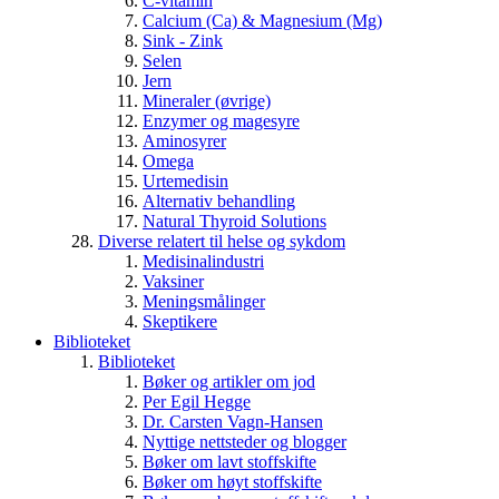
C-vitamin
Calcium (Ca) & Magnesium (Mg)
Sink - Zink
Selen
Jern
Mineraler (øvrige)
Enzymer og magesyre
Aminosyrer
Omega
Urtemedisin
Alternativ behandling
Natural Thyroid Solutions
Diverse relatert til helse og sykdom
Medisinalindustri
Vaksiner
Meningsmålinger
Skeptikere
Biblioteket
Biblioteket
Bøker og artikler om jod
Per Egil Hegge
Dr. Carsten Vagn-Hansen
Nyttige nettsteder og blogger
Bøker om lavt stoffskifte
Bøker om høyt stoffskifte