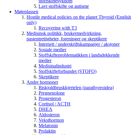
stoffskiftesykdom
Lavt stoffskifte og autisme
Møteplassen
Hostile medical policies on the planet Thyroid (English
only)
Recovering with T3
Medisinsk politikk, brukermedvirkning,
pasientrettigheter, foreninger og skeptikere
Internett / underskriftskampanjer / aksjoner
Sosiale medier
Stoffskifteproblematikken i landsdekkende
medier
Medisinalindustri
Stoffskifteforbundet (STOFO)
Skeptikere
Andre hormoner
Biskjoldbruskkjertelen (parathyreoidea)
Pregnenolone
Progesteron
Cortisol / ACTH
DHEA
Aldosteron
Veksthormon
Melatonin
Prolaktin