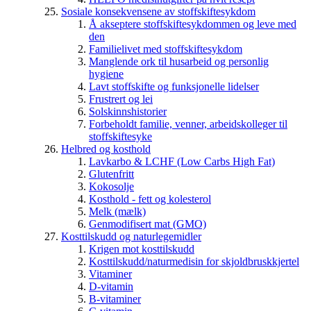
Sosiale konsekvensene av stoffskiftesykdom
Å akseptere stoffskiftesykdommen og leve med
den
Familielivet med stoffskiftesykdom
Manglende ork til husarbeid og personlig
hygiene
Lavt stoffskifte og funksjonelle lidelser
Frustrert og lei
Solskinnshistorier
Forbeholdt familie, venner, arbeidskolleger til
stoffskiftesyke
Helbred og kosthold
Lavkarbo & LCHF (Low Carbs High Fat)
Glutenfritt
Kokosolje
Kosthold - fett og kolesterol
Melk (mælk)
Genmodifisert mat (GMO)
Kosttilskudd og naturlegemidler
Krigen mot kosttilskudd
Kosttilskudd/naturmedisin for skjoldbruskkjertel
Vitaminer
D-vitamin
B-vitaminer