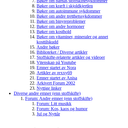
Bøker om barnas stoffskiftesykdommer
Bøker om kræft i skjoldkjertlen
Bøker om autoimmune sykdommer
Bøker om andre tretthetssykdommer
Bøker om binyreproblemer
Bøker om andre hormoner
Bøker om kosthold
Bøker om vitaminer, mineraler og annet
kosttilskudd
Andre bøker
Biblioteket / Diverse artikler
Stoffskifte-relaterte artikler og videoer
Vitenskap på Youtube
Emner startet av Nora
Artikler av rexxy69
Emner startet av Anisa
Arkivert Forum 2002
Nyttige linker
Diverse andre emner (enn stoffskifte)
Forum: Andre emner (enn stoffskifte)
Forum: Litt musikk
Forum: Kos, kaos og humor
Jul og Nyttår