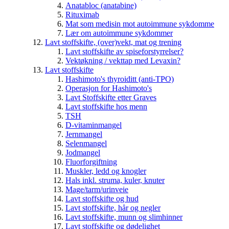
Anatabloc (anatabine)
Rituximab
Mat som medisin mot autoimmune sykdomme
Lær om autoimmune sykdommer
Lavt stoffskifte, (over)vekt, mat og trening
Lavt stoffskifte av spiseforstyrrelser?
Vektøkning / vekttap med Levaxin?
Lavt stoffskifte
Hashimoto's thyroiditt (anti-TPO)
Operasjon for Hashimoto's
Lavt Stoffskifte etter Graves
Lavt stoffskifte hos menn
TSH
D-vitaminmangel
Jernmangel
Selenmangel
Jodmangel
Fluorforgiftning
Muskler, ledd og knogler
Hals inkl. struma, kuler, knuter
Mage/tarm/urinveie
Lavt stoffskifte og hud
Lavt stoffskifte, hår og negler
Lavt stoffskifte, munn og slimhinner
Lavt stoffskifte og dødelighet