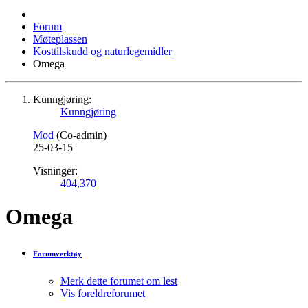
Forum
Møteplassen
Kosttilskudd og naturlegemidler
Omega
Kunngjøring:
Kunngjøring
Mod
(Co-admin)
25-03-15
Visninger:
404,370
Omega
Forumverktøy
Merk dette forumet om lest
Vis foreldreforumet