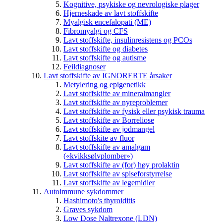
Kognitive, psykiske og nevrologiske plager
Hjerneskade av lavt stoffskifte
Myalgisk encefalopati (ME)
Fibromyalgi og CFS
Lavt stoffskifte, insulinresistens og PCOs
Lavt stoffskifte og diabetes
Lavt stoffskifte og autisme
Feildiagnoser
Lavt stoffskifte av IGNORERTE årsaker
Metylering og epigenetikk
Lavt stoffskifte av mineralmangler
Lavt stoffskifte av nyreproblemer
Lavt stoffskifte av fysisk eller psykisk trauma
Lavt stoffskifte av Borreliose
Lavt stoffskifte av jodmangel
Lavt stoffskite av fluor
Lavt stoffskifte av amalgam
(«kvikksølvplomber»)
Lavt stoffskifte av (for) høy prolaktin
Lavt stoffskifte av spiseforstyrrelse
Lavt stoffskifte av legemidler
Autoimmune sykdommer
Hashimoto's thyroiditis
Graves sykdom
Low Dose Naltrexone (LDN)