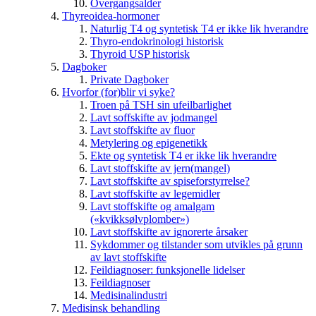
Overgangsalder
Thyreoidea-hormoner
Naturlig T4 og syntetisk T4 er ikke lik hverandre
Thyro-endokrinologi historisk
Thyroid USP historisk
Dagboker
Private Dagboker
Hvorfor (for)blir vi syke?
Troen på TSH sin ufeilbarlighet
Lavt soffskifte av jodmangel
Lavt stoffskifte av fluor
Metylering og epigenetikk
Ekte og syntetisk T4 er ikke lik hverandre
Lavt stoffskifte av jern(mangel)
Lavt stoffskifte av spiseforstyrrelse?
Lavt stoffskifte av legemidler
Lavt stoffskifte og amalgam
(«kvikksølvplomber»)
Lavt stoffskifte av ignorerte årsaker
Sykdommer og tilstander som utvikles på grunn
av lavt stoffskifte
Feildiagnoser: funksjonelle lidelser
Feildiagnoser
Medisinalindustri
Medisinsk behandling