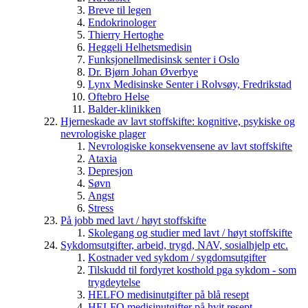
Breve til legen
Endokrinologer
Thierry Hertoghe
Heggeli Helhetsmedisin
Funksjonellmedisinsk senter i Oslo
Dr. Bjørn Johan Øverbye
Lynx Medisinske Senter i Rolvsøy, Fredrikstad
Oftebro Helse
Balder-klinikken
Hjerneskade av lavt stoffskifte: kognitive, psykiske og
nevrologiske plager
Nevrologiske konsekvensene av lavt stoffskifte
Ataxia
Depresjon
Søvn
Angst
Stress
På jobb med lavt / høyt stoffskifte
Skolegang og studier med lavt / høyt stoffskifte
Sykdomsutgifter, arbeid, trygd, NAV, sosialhjelp etc.
Kostnader ved sykdom / sygdomsutgifter
Tilskudd til fordyret kosthold pga sykdom - som
trygdeytelse
HELFO medisinutgifter på blå resept
HELFO medisinutgifter på hvit resept