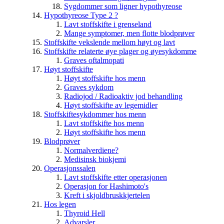
Sygdommer som ligner hypothyreose
Hypothyreose Type 2 ?
Lavt stoffskifte i grenseland
Mange symptomer, men flotte blodprøver
Stoffskifte vekslende mellom høyt og lavt
Stoffskifte relaterte øye plager og øyesykdomme
Graves oftalmopati
Høyt stoffskifte
Høyt stoffskifte hos menn
Graves sykdom
Radiojod / Radioaktiv jod behandling
Høyt stoffskifte av legemidler
Stoffskiftesykdommer hos menn
Lavt stoffskifte hos menn
Høyt stoffskifte hos menn
Blodprøver
Normalverdiene?
Medisinsk biokjemi
Operasjonssalen
Lavt stoffskifte etter operasjonen
Operasjon for Hashimoto's
Kreft i skjoldbruskkjertelen
Hos legen
Thyroid Hell
Advarsler