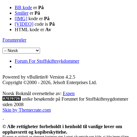
BB kode
er
På
Smilier
er
På
[IMG]
kode er
På
[VIDEO]
code is
På
HTML kode er
Av
Forumregler
Forum For Stoffskiftesykdommer
Powered by vBulletin® Version 4.2.5
Copyright ©2000 - 2026, Jelsoft Enterprises Ltd.
Norsk Bokmål oversettelse av:
Espen
unike besøkende på Forumet for Stoffskiftesygdommer
siden 2008
Skin by Themecrate.com
`
© Alle rettigheter forbeholdt i henhold til vanlige lover om
opphavsrett og kopibeskyttelse.
På grunn av misbruk og uhemmet kopiering uten å oppgi vår nettside som kilde, vi ikke lenger tillater