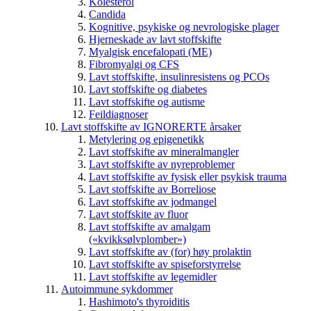
Kolesterol
Candida
Kognitive, psykiske og nevrologiske plager
Hjerneskade av lavt stoffskifte
Myalgisk encefalopati (ME)
Fibromyalgi og CFS
Lavt stoffskifte, insulinresistens og PCOs
Lavt stoffskifte og diabetes
Lavt stoffskifte og autisme
Feildiagnoser
Lavt stoffskifte av IGNORERTE årsaker
Metylering og epigenetikk
Lavt stoffskifte av mineralmangler
Lavt stoffskifte av nyreproblemer
Lavt stoffskifte av fysisk eller psykisk trauma
Lavt stoffskifte av Borreliose
Lavt stoffskifte av jodmangel
Lavt stoffskite av fluor
Lavt stoffskifte av amalgam
(«kvikksølvplomber»)
Lavt stoffskifte av (for) høy prolaktin
Lavt stoffskifte av spiseforstyrrelse
Lavt stoffskifte av legemidler
Autoimmune sykdommer
Hashimoto's thyroiditis