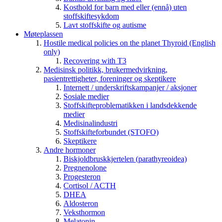
Kosthold for barn med eller (ennå) uten
stoffskiftesykdom
Lavt stoffskifte og autisme
Møteplassen
Hostile medical policies on the planet Thyroid (English
only)
Recovering with T3
Medisinsk politikk, brukermedvirkning,
pasientrettigheter, foreninger og skeptikere
Internett / underskriftskampanjer / aksjoner
Sosiale medier
Stoffskifteproblematikken i landsdekkende
medier
Medisinalindustri
Stoffskifteforbundet (STOFO)
Skeptikere
Andre hormoner
Biskjoldbruskkjertelen (parathyreoidea)
Pregnenolone
Progesteron
Cortisol / ACTH
DHEA
Aldosteron
Veksthormon
Melatonin