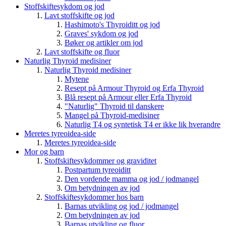
Stoffskiftesykdom og jod
Lavt stoffskifte og jod
Hashimoto's Thyroiditt og jod
Graves' sykdom og jod
Bøker og artikler om jod
Lavt stoffskifte og fluor
Naturlig Thyroid medisiner
Naturlig Thyroid medisiner
Mytene
Resept på Armour Thyroid og Erfa Thyroid
Blå resept på Armour eller Erfa Thyroid
"Naturlig" Thyroid til danskere
Mangel på Thyroid-medisiner
Naturlig T4 og syntetisk T4 er ikke lik hverandre
Meretes tyreoidea-side
Meretes tyreoidea-side
Mor og barn
Stoffskiftesykdommer og graviditet
Postpartum tyreoiditt
Den vordende mamma og jod / jodmangel
Om betydningen av jod
Stoffskiftesykdommer hos barn
Barnas utvikling og jod / jodmangel
Om betydningen av jod
Barnas utvikling og fluor