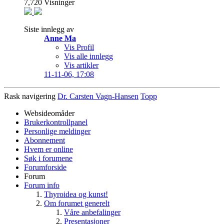
7,720
Visninger
Siste innlegg av
Anne Ma
Vis Profil
Vis alle innlegg
Vis artikler
11-11-06,
17:08
Rask navigering
Dr. Carsten Vagn-Hansen
Topp
Websideomåder
Brukerkontrollpanel
Personlige meldinger
Abonnement
Hvem er online
Søk i forumene
Forumforside
Forum
Forum info
Thyroidea og kunst!
Om forumet generelt
Våre anbefalinger
Presentasjoner