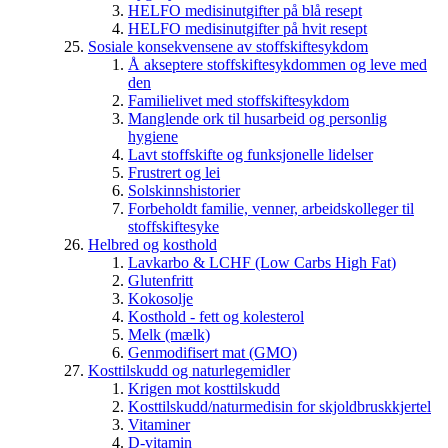
HELFO medisinutgifter på blå resept
HELFO medisinutgifter på hvit resept
Sosiale konsekvensene av stoffskiftesykdom
Å akseptere stoffskiftesykdommen og leve med
den
Familielivet med stoffskiftesykdom
Manglende ork til husarbeid og personlig
hygiene
Lavt stoffskifte og funksjonelle lidelser
Frustrert og lei
Solskinnshistorier
Forbeholdt familie, venner, arbeidskolleger til
stoffskiftesyke
Helbred og kosthold
Lavkarbo & LCHF (Low Carbs High Fat)
Glutenfritt
Kokosolje
Kosthold - fett og kolesterol
Melk (mælk)
Genmodifisert mat (GMO)
Kosttilskudd og naturlegemidler
Krigen mot kosttilskudd
Kosttilskudd/naturmedisin for skjoldbruskkjertel
Vitaminer
D-vitamin