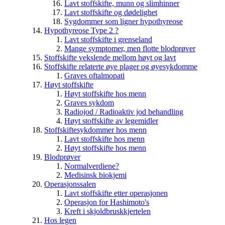
Lavt stoffskifte, munn og slimhinner
Lavt stoffskifte og dødelighet
Sygdommer som ligner hypothyreose
Hypothyreose Type 2 ?
Lavt stoffskifte i grenseland
Mange symptomer, men flotte blodprøver
Stoffskifte vekslende mellom høyt og lavt
Stoffskifte relaterte øye plager og øyesykdomme
Graves oftalmopati
Høyt stoffskifte
Høyt stoffskifte hos menn
Graves sykdom
Radiojod / Radioaktiv jod behandling
Høyt stoffskifte av legemidler
Stoffskiftesykdommer hos menn
Lavt stoffskifte hos menn
Høyt stoffskifte hos menn
Blodprøver
Normalverdiene?
Medisinsk biokjemi
Operasjonssalen
Lavt stoffskifte etter operasjonen
Operasjon for Hashimoto's
Kreft i skjoldbruskkjertelen
Hos legen