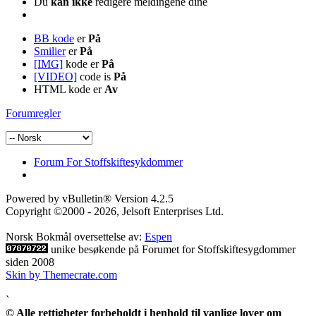
Du
kan ikke
redigere meldingene dine
BB kode
er
På
Smilier
er
På
[IMG]
kode er
På
[VIDEO]
code is
På
HTML kode er
Av
Forumregler
Forum For Stoffskiftesykdommer
Powered by vBulletin® Version 4.2.5
Copyright ©2000 - 2026, Jelsoft Enterprises Ltd.
Norsk Bokmål oversettelse av:
Espen
unike besøkende på Forumet for Stoffskiftesygdommer
siden 2008
Skin by Themecrate.com
`
© Alle rettigheter forbeholdt i henhold til vanlige lover om