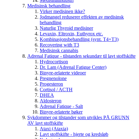
Medisinalindustri
Medisinsk behandling
Virker medisinen ikke?
Jodmangel reduserer effekten av medisinsk
behandling
Naturlig Thyroid medisiner
Levaxin, Eltroxin, Euthyrox etc.
Kombinasjonsbehandling (synt. T4+T3)
Recovering with T3
Medisinsk cannabis
Adrenal Fatique - tilstanden sekundær til lavt stoffskifte
Hydrocortison
Dr. Lam (Adrenal Fatigue Center)
Binyre-relaterte videoer
Pregnenolone
Progesteron
Cortisol / ACTH
DHEA
Aldosteron
Adrenal Fatique - Salt
Binyre-relaterte bøker
Sykdommer og tilstander som utvikles PÅ GRUNN
AV lavt stoffskifte
Ataxi (Ataxia)
Lavt stoffskifte - hjerte og kredsløb