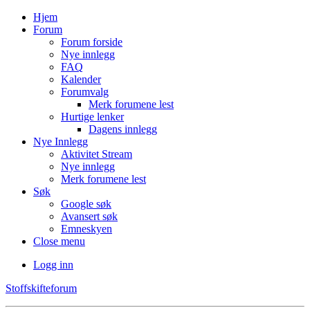
Hjem
Forum
Forum forside
Nye innlegg
FAQ
Kalender
Forumvalg
Merk forumene lest
Hurtige lenker
Dagens innlegg
Nye Innlegg
Aktivitet Stream
Nye innlegg
Merk forumene lest
Søk
Google søk
Avansert søk
Emneskyen
Close menu
Logg inn
Stoffskifteforum