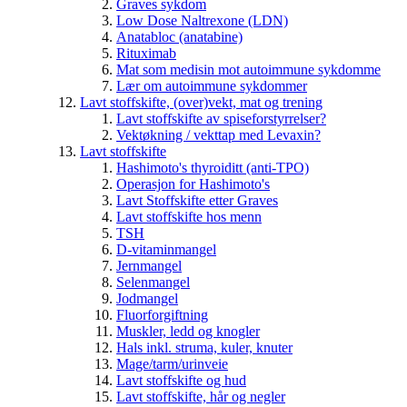
Graves sykdom
Low Dose Naltrexone (LDN)
Anatabloc (anatabine)
Rituximab
Mat som medisin mot autoimmune sykdomme
Lær om autoimmune sykdommer
Lavt stoffskifte, (over)vekt, mat og trening
Lavt stoffskifte av spiseforstyrrelser?
Vektøkning / vekttap med Levaxin?
Lavt stoffskifte
Hashimoto's thyroiditt (anti-TPO)
Operasjon for Hashimoto's
Lavt Stoffskifte etter Graves
Lavt stoffskifte hos menn
TSH
D-vitaminmangel
Jernmangel
Selenmangel
Jodmangel
Fluorforgiftning
Muskler, ledd og knogler
Hals inkl. struma, kuler, knuter
Mage/tarm/urinveie
Lavt stoffskifte og hud
Lavt stoffskifte, hår og negler