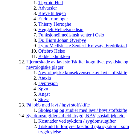
Thyroid Hell
Advarsler
Breve til legen
Endokrinologer
Thierry Hertoghe
Heggeli Helhetsmedisin
Funksjonellmedisinsk senter i Oslo
Dr. Bjørn Johan Øverbye
Lynx Medisinske Senter i Rolvsøy, Fredrikstad
Oftebro Helse
Balder-klinikken
Hjerneskade av lavt stoffskifte: kognitive, psykiske og
nevrologiske plager
Nevrologiske konsekvensene av lavt stoffskifte
Ataxia
Depresjon
Søvn
Angst
Stress
På jobb med lavt / høyt stoffskifte
Skolegang og studier med lavt / høyt stoffskifte
Sykdomsutgifter, arbeid, trygd, NAV, sosialhjelp etc.
Kostnader ved sykdom / sygdomsutgifter
Tilskudd til fordyret kosthold pga sykdom - som
trygdeytelse