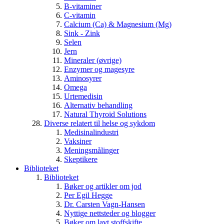
B-vitaminer
C-vitamin
Calcium (Ca) & Magnesium (Mg)
Sink - Zink
Selen
Jern
Mineraler (øvrige)
Enzymer og magesyre
Aminosyrer
Omega
Urtemedisin
Alternativ behandling
Natural Thyroid Solutions
Diverse relatert til helse og sykdom
Medisinalindustri
Vaksiner
Meningsmålinger
Skeptikere
Biblioteket
Biblioteket
Bøker og artikler om jod
Per Egil Hegge
Dr. Carsten Vagn-Hansen
Nyttige nettsteder og blogger
Bøker om lavt stoffskifte