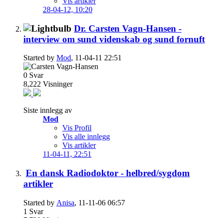
Vis artikler
28-04-12,
10:20
Dr. Carsten Vagn-Hansen -
interview om sund videnskab og sund fornuft
Started by
Mod
, 11-04-11 22:51
0
Svar
8,222
Visninger
Siste innlegg av
Mod
Vis Profil
Vis alle innlegg
Vis artikler
11-04-11,
22:51
En dansk Radiodoktor - helbred/sygdom
artikler
Started by
Anisa
, 11-11-06 06:57
1
Svar