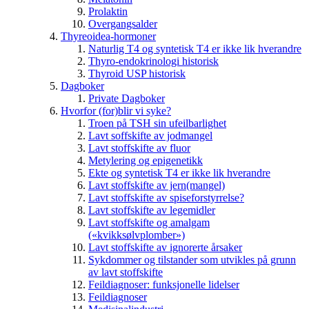
Prolaktin
Overgangsalder
Thyreoidea-hormoner
Naturlig T4 og syntetisk T4 er ikke lik hverandre
Thyro-endokrinologi historisk
Thyroid USP historisk
Dagboker
Private Dagboker
Hvorfor (for)blir vi syke?
Troen på TSH sin ufeilbarlighet
Lavt soffskifte av jodmangel
Lavt stoffskifte av fluor
Metylering og epigenetikk
Ekte og syntetisk T4 er ikke lik hverandre
Lavt stoffskifte av jern(mangel)
Lavt stoffskifte av spiseforstyrrelse?
Lavt stoffskifte av legemidler
Lavt stoffskifte og amalgam
(«kvikksølvplomber»)
Lavt stoffskifte av ignorerte årsaker
Sykdommer og tilstander som utvikles på grunn
av lavt stoffskifte
Feildiagnoser: funksjonelle lidelser
Feildiagnoser