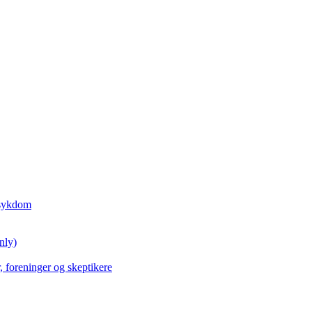
tesykdom
nly)
, foreninger og skeptikere