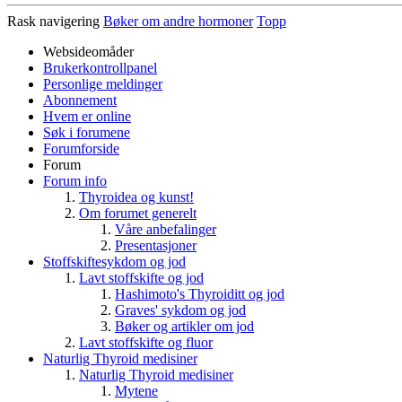
Rask navigering
Bøker om andre hormoner
Topp
Websideomåder
Brukerkontrollpanel
Personlige meldinger
Abonnement
Hvem er online
Søk i forumene
Forumforside
Forum
Forum info
Thyroidea og kunst!
Om forumet generelt
Våre anbefalinger
Presentasjoner
Stoffskiftesykdom og jod
Lavt stoffskifte og jod
Hashimoto's Thyroiditt og jod
Graves' sykdom og jod
Bøker og artikler om jod
Lavt stoffskifte og fluor
Naturlig Thyroid medisiner
Naturlig Thyroid medisiner
Mytene