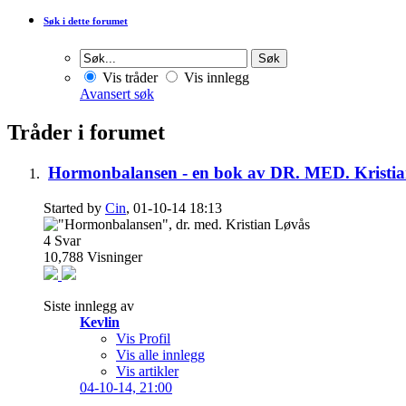
Søk i dette forumet
Vis tråder
Vis innlegg
Avansert søk
Tråder i forumet
Hormonbalansen - en bok av DR. MED. Kristi
Started by
Cin
, 01-10-14 18:13
4
Svar
10,788
Visninger
Siste innlegg av
Kevlin
Vis Profil
Vis alle innlegg
Vis artikler
04-10-14,
21:00