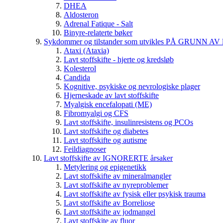
DHEA
Aldosteron
Adrenal Fatique - Salt
Binyre-relaterte bøker
Sykdommer og tilstander som utvikles PÅ GRUNN AV lav
Ataxi (Ataxia)
Lavt stoffskifte - hjerte og kredsløb
Kolesterol
Candida
Kognitive, psykiske og nevrologiske plager
Hjerneskade av lavt stoffskifte
Myalgisk encefalopati (ME)
Fibromyalgi og CFS
Lavt stoffskifte, insulinresistens og PCOs
Lavt stoffskifte og diabetes
Lavt stoffskifte og autisme
Feildiagnoser
Lavt stoffskifte av IGNORERTE årsaker
Metylering og epigenetikk
Lavt stoffskifte av mineralmangler
Lavt stoffskifte av nyreproblemer
Lavt stoffskifte av fysisk eller psykisk trauma
Lavt stoffskifte av Borreliose
Lavt stoffskifte av jodmangel
Lavt stoffskite av fluor