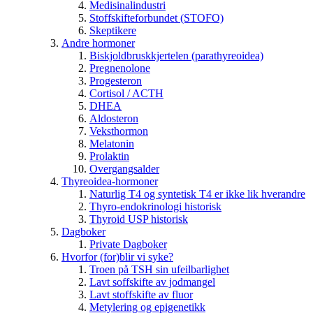
Medisinalindustri
Stoffskifteforbundet (STOFO)
Skeptikere
Andre hormoner
Biskjoldbruskkjertelen (parathyreoidea)
Pregnenolone
Progesteron
Cortisol / ACTH
DHEA
Aldosteron
Veksthormon
Melatonin
Prolaktin
Overgangsalder
Thyreoidea-hormoner
Naturlig T4 og syntetisk T4 er ikke lik hverandre
Thyro-endokrinologi historisk
Thyroid USP historisk
Dagboker
Private Dagboker
Hvorfor (for)blir vi syke?
Troen på TSH sin ufeilbarlighet
Lavt soffskifte av jodmangel
Lavt stoffskifte av fluor
Metylering og epigenetikk