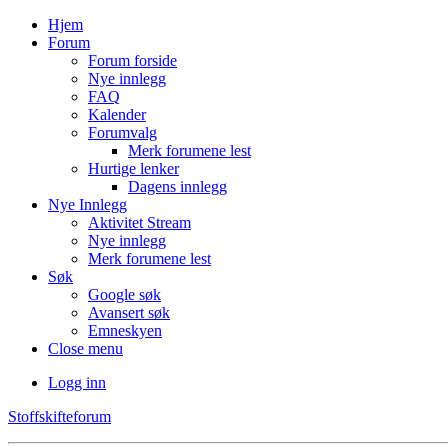
Hjem
Forum
Forum forside
Nye innlegg
FAQ
Kalender
Forumvalg
Merk forumene lest
Hurtige lenker
Dagens innlegg
Nye Innlegg
Aktivitet Stream
Nye innlegg
Merk forumene lest
Søk
Google søk
Avansert søk
Emneskyen
Close menu
Logg inn
Stoffskifteforum