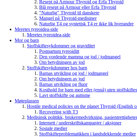
Resept på Armour Thyroid og Erfa Thyroid
Blå resept på Armour eller Erfa Thyroid
"Naturlig" Thyroid til danskere
Mangel på Thyroid-medisiner
Naturlig T4 og syntetisk T4 er ikke lik hverandre
Meretes tyreoidea-side
Meretes tyreoidea-side
Mor og barn
Stoffskiftesykdommer og graviditet
Postpartum tyreoiditt
Den vordende mamma og jod / jodmangel
Om betydningen av jod
Stoffskiftesykdommer hos barn
Barnas utvikling og jod / jodmangel
Om betydningen av jod
Barnas utvikling og fluor
Kosthold for barn med eller (ennå) uten stoffskif
Lavt stoffskifte og autisme
Møteplassen
Hostile medical policies on the planet Thyroid (English o
Recovering with T3
Medisinsk politikk, brukermedvirkning, pasientrettigheter
Internett / underskriftskampanjer / aksjoner
Sosiale medier
Stoffskifteproblematikken i landsdekkende medier