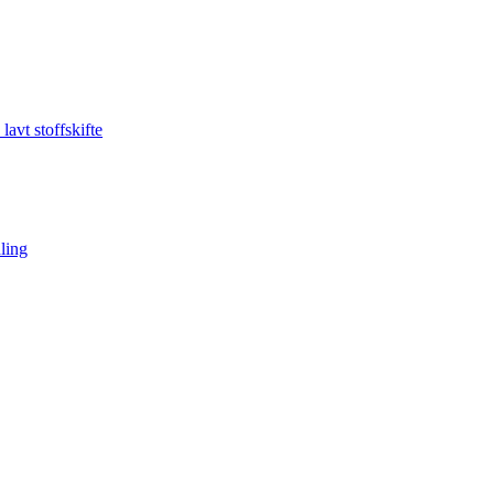
avt stoffskifte
ling