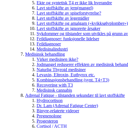
Ekte og syntetisk T4 er ikke lik hverandre
Lavt stoffskifte av jern(mangel)
Lavt stoffskifte av spiseforstyrrelse?
Lavt stoffskifte av legemidler
Lavt stoffskifte og amalgam («kvikksølvplomber»)
Lavt stoffskifte av ignorerte årsaker
Sykdommer og tilstander som utvikles på grunn av l
Feildiagnoser: funksjonelle lidelser
Feildiagnoser
Medisinalindustri
Medisinsk behandling
Virker medisinen ikke?
Jodmangel reduserer effekten av medisinsk behand
Naturlig Thyroid medisiner
Levaxin, Eltroxin, Euthyrox etc.
Kombinasjonsbehandling (synt. T4+T3)
Recovering with T3
Medisinsk cannabis
Adrenal Fatique - tilstanden sekundær til lavt stoffskifte
Hydrocortison
Dr. Lam (Adrenal Fatigue Center)
Binyre-relaterte videoer
Pregnenolone
Progesteron
Cortisol / ACTH