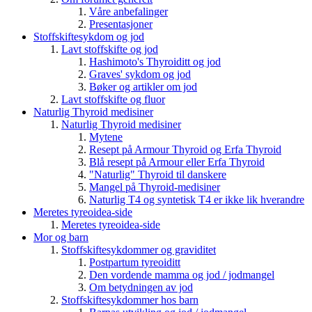
Våre anbefalinger
Presentasjoner
Stoffskiftesykdom og jod
Lavt stoffskifte og jod
Hashimoto's Thyroiditt og jod
Graves' sykdom og jod
Bøker og artikler om jod
Lavt stoffskifte og fluor
Naturlig Thyroid medisiner
Naturlig Thyroid medisiner
Mytene
Resept på Armour Thyroid og Erfa Thyroid
Blå resept på Armour eller Erfa Thyroid
"Naturlig" Thyroid til danskere
Mangel på Thyroid-medisiner
Naturlig T4 og syntetisk T4 er ikke lik hverandre
Meretes tyreoidea-side
Meretes tyreoidea-side
Mor og barn
Stoffskiftesykdommer og graviditet
Postpartum tyreoiditt
Den vordende mamma og jod / jodmangel
Om betydningen av jod
Stoffskiftesykdommer hos barn