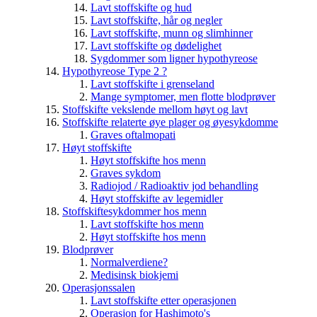
Lavt stoffskifte og hud
Lavt stoffskifte, hår og negler
Lavt stoffskifte, munn og slimhinner
Lavt stoffskifte og dødelighet
Sygdommer som ligner hypothyreose
Hypothyreose Type 2 ?
Lavt stoffskifte i grenseland
Mange symptomer, men flotte blodprøver
Stoffskifte vekslende mellom høyt og lavt
Stoffskifte relaterte øye plager og øyesykdomme
Graves oftalmopati
Høyt stoffskifte
Høyt stoffskifte hos menn
Graves sykdom
Radiojod / Radioaktiv jod behandling
Høyt stoffskifte av legemidler
Stoffskiftesykdommer hos menn
Lavt stoffskifte hos menn
Høyt stoffskifte hos menn
Blodprøver
Normalverdiene?
Medisinsk biokjemi
Operasjonssalen
Lavt stoffskifte etter operasjonen
Operasjon for Hashimoto's