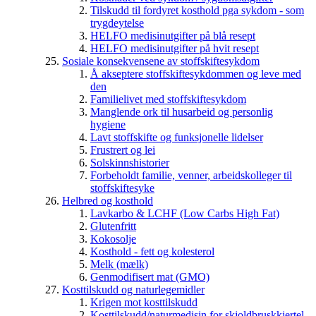
Tilskudd til fordyret kosthold pga sykdom - som
trygdeytelse
HELFO medisinutgifter på blå resept
HELFO medisinutgifter på hvit resept
Sosiale konsekvensene av stoffskiftesykdom
Å akseptere stoffskiftesykdommen og leve med
den
Familielivet med stoffskiftesykdom
Manglende ork til husarbeid og personlig
hygiene
Lavt stoffskifte og funksjonelle lidelser
Frustrert og lei
Solskinnshistorier
Forbeholdt familie, venner, arbeidskolleger til
stoffskiftesyke
Helbred og kosthold
Lavkarbo & LCHF (Low Carbs High Fat)
Glutenfritt
Kokosolje
Kosthold - fett og kolesterol
Melk (mælk)
Genmodifisert mat (GMO)
Kosttilskudd og naturlegemidler
Krigen mot kosttilskudd
Kosttilskudd/naturmedisin for skjoldbruskkjertel