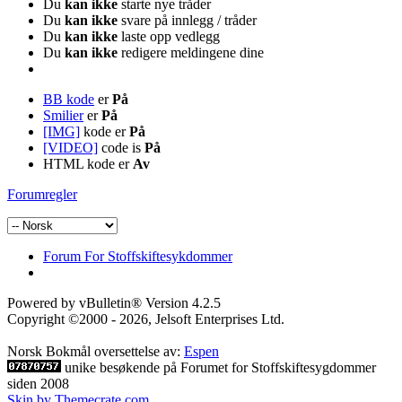
Du
kan ikke
starte nye tråder
Du
kan ikke
svare på innlegg / tråder
Du
kan ikke
laste opp vedlegg
Du
kan ikke
redigere meldingene dine
BB kode
er
På
Smilier
er
På
[IMG]
kode er
På
[VIDEO]
code is
På
HTML kode er
Av
Forumregler
Forum For Stoffskiftesykdommer
Powered by vBulletin® Version 4.2.5
Copyright ©2000 - 2026, Jelsoft Enterprises Ltd.
Norsk Bokmål oversettelse av:
Espen
unike besøkende på Forumet for Stoffskiftesygdommer
siden 2008
Skin by Themecrate.com