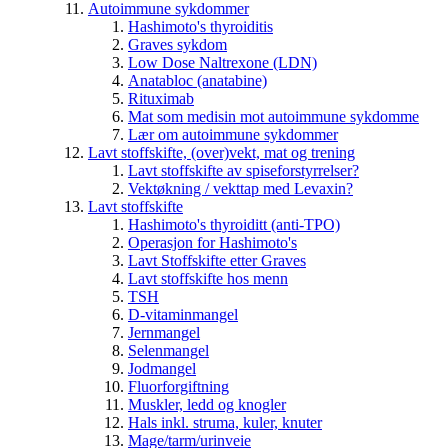
Autoimmune sykdommer
Hashimoto's thyroiditis
Graves sykdom
Low Dose Naltrexone (LDN)
Anatabloc (anatabine)
Rituximab
Mat som medisin mot autoimmune sykdomme
Lær om autoimmune sykdommer
Lavt stoffskifte, (over)vekt, mat og trening
Lavt stoffskifte av spiseforstyrrelser?
Vektøkning / vekttap med Levaxin?
Lavt stoffskifte
Hashimoto's thyroiditt (anti-TPO)
Operasjon for Hashimoto's
Lavt Stoffskifte etter Graves
Lavt stoffskifte hos menn
TSH
D-vitaminmangel
Jernmangel
Selenmangel
Jodmangel
Fluorforgiftning
Muskler, ledd og knogler
Hals inkl. struma, kuler, knuter
Mage/tarm/urinveie