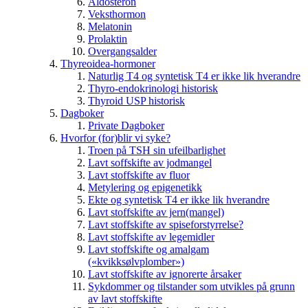
Aldosteron
Veksthormon
Melatonin
Prolaktin
Overgangsalder
Thyreoidea-hormoner
Naturlig T4 og syntetisk T4 er ikke lik hverandre
Thyro-endokrinologi historisk
Thyroid USP historisk
Dagboker
Private Dagboker
Hvorfor (for)blir vi syke?
Troen på TSH sin ufeilbarlighet
Lavt soffskifte av jodmangel
Lavt stoffskifte av fluor
Metylering og epigenetikk
Ekte og syntetisk T4 er ikke lik hverandre
Lavt stoffskifte av jern(mangel)
Lavt stoffskifte av spiseforstyrrelse?
Lavt stoffskifte av legemidler
Lavt stoffskifte og amalgam
(«kvikksølvplomber»)
Lavt stoffskifte av ignorerte årsaker
Sykdommer og tilstander som utvikles på grunn
av lavt stoffskifte