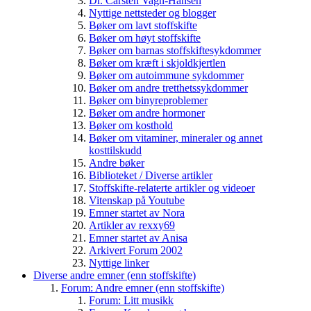
Dr. Carsten Vagn-Hansen
Nyttige nettsteder og blogger
Bøker om lavt stoffskifte
Bøker om høyt stoffskifte
Bøker om barnas stoffskiftesykdommer
Bøker om kræft i skjoldkjertlen
Bøker om autoimmune sykdommer
Bøker om andre tretthetssykdommer
Bøker om binyreproblemer
Bøker om andre hormoner
Bøker om kosthold
Bøker om vitaminer, mineraler og annet
kosttilskudd
Andre bøker
Biblioteket / Diverse artikler
Stoffskifte-relaterte artikler og videoer
Vitenskap på Youtube
Emner startet av Nora
Artikler av rexxy69
Emner startet av Anisa
Arkivert Forum 2002
Nyttige linker
Diverse andre emner (enn stoffskifte)
Forum: Andre emner (enn stoffskifte)
Forum: Litt musikk