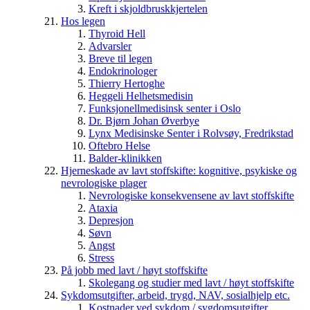
Kreft i skjoldbruskkjertelen
Hos legen
Thyroid Hell
Advarsler
Breve til legen
Endokrinologer
Thierry Hertoghe
Heggeli Helhetsmedisin
Funksjonellmedisinsk senter i Oslo
Dr. Bjørn Johan Øverbye
Lynx Medisinske Senter i Rolvsøy, Fredrikstad
Oftebro Helse
Balder-klinikken
Hjerneskade av lavt stoffskifte: kognitive, psykiske og
nevrologiske plager
Nevrologiske konsekvensene av lavt stoffskifte
Ataxia
Depresjon
Søvn
Angst
Stress
På jobb med lavt / høyt stoffskifte
Skolegang og studier med lavt / høyt stoffskifte
Sykdomsutgifter, arbeid, trygd, NAV, sosialhjelp etc.
Kostnader ved sykdom / sygdomsutgifter