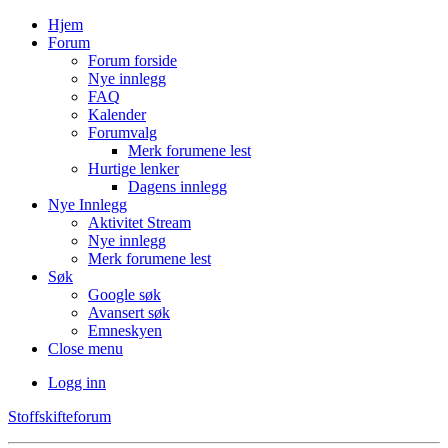
Hjem
Forum
Forum forside
Nye innlegg
FAQ
Kalender
Forumvalg
Merk forumene lest
Hurtige lenker
Dagens innlegg
Nye Innlegg
Aktivitet Stream
Nye innlegg
Merk forumene lest
Søk
Google søk
Avansert søk
Emneskyen
Close menu
Logg inn
Stoffskifteforum