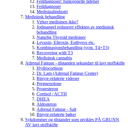
Feildiagnoser: funksjonelle lidelser
Feildiagnoser
Medisinalindustri
Medisinsk behandling
Virker medisinen ikke?
Jodmangel reduserer effekten av medisinsk
behandling
Naturlig Thyroid medisiner
Levaxin, Eltroxin, Euthyrox etc.
Kombinasjonsbehandling (synt. T4+T3)
Recovering with T3
Medisinsk cannabis
Adrenal Fatique - tilstanden sekundær til lavt stoffskifte
Hydrocortison
Dr. Lam (Adrenal Fatigue Center)
Binyre-relaterte videoer
Pregnenolone
Progesteron
Cortisol / ACTH
DHEA
Aldosteron
Adrenal Fatique - Salt
Binyre-relaterte bøker
Sykdommer og tilstander som utvikles PÅ GRUNN
AV lavt stoffskifte