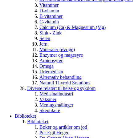
Vitaminer
D-vitamin
B-vitaminer
C-vitamin
Calcium (Ca) & Magnesium (Mg)
Sink - Zink
Selen
Jern
Mineraler (øvrige)
Enzymer og magesyre
Aminosyrer
Omega
Urtemedisin
Alternativ behandling
Natural Thyroid Solutions
Diverse relatert til helse og sykdom
Medisinalindustri
Vaksiner
Meningsmålinger
Skeptikere
Biblioteket
Biblioteket
Bøker og artikler om jod
Per Egil Hegge