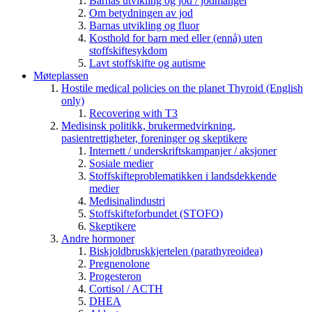
Barnas utvikling og jod / jodmangel
Om betydningen av jod
Barnas utvikling og fluor
Kosthold for barn med eller (ennå) uten
stoffskiftesykdom
Lavt stoffskifte og autisme
Møteplassen
Hostile medical policies on the planet Thyroid (English
only)
Recovering with T3
Medisinsk politikk, brukermedvirkning,
pasientrettigheter, foreninger og skeptikere
Internett / underskriftskampanjer / aksjoner
Sosiale medier
Stoffskifteproblematikken i landsdekkende
medier
Medisinalindustri
Stoffskifteforbundet (STOFO)
Skeptikere
Andre hormoner
Biskjoldbruskkjertelen (parathyreoidea)
Pregnenolone
Progesteron
Cortisol / ACTH
DHEA