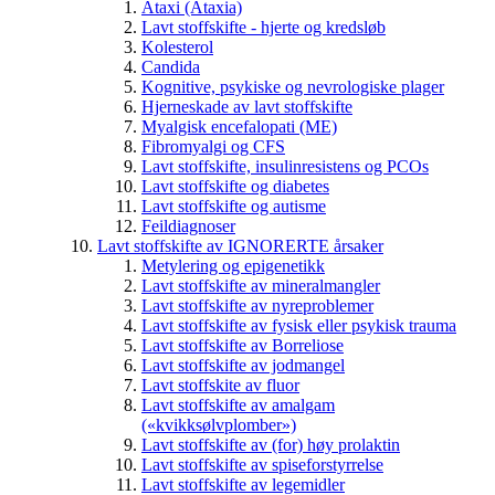
Ataxi (Ataxia)
Lavt stoffskifte - hjerte og kredsløb
Kolesterol
Candida
Kognitive, psykiske og nevrologiske plager
Hjerneskade av lavt stoffskifte
Myalgisk encefalopati (ME)
Fibromyalgi og CFS
Lavt stoffskifte, insulinresistens og PCOs
Lavt stoffskifte og diabetes
Lavt stoffskifte og autisme
Feildiagnoser
Lavt stoffskifte av IGNORERTE årsaker
Metylering og epigenetikk
Lavt stoffskifte av mineralmangler
Lavt stoffskifte av nyreproblemer
Lavt stoffskifte av fysisk eller psykisk trauma
Lavt stoffskifte av Borreliose
Lavt stoffskifte av jodmangel
Lavt stoffskite av fluor
Lavt stoffskifte av amalgam
(«kvikksølvplomber»)
Lavt stoffskifte av (for) høy prolaktin
Lavt stoffskifte av spiseforstyrrelse
Lavt stoffskifte av legemidler