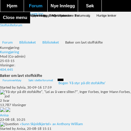
Hjem
Forum
Nye Innlegg
Søk
Logg inn
Forum forside
Aktivitet Stream
Google søk
Avansert søk
Nye innlegg
Nye innlegg
Emneskyen
FAQ
Merk forumene lest
Kalender
Forumvalg
Hurtige lenker
Close menu
Stoffskifteforum
Forum
Biblioteket
Biblioteket
Bøker om lavt stoffskifte
Kunngjøring:
Kunngjøring
Mod
(Co-admin)
25-03-15
Visninger:
404,445
Bøker om lavt stoffskifte
Forumverktøy
Søk i dette forumet
Bogen 'Få styr på dit stofskifte'
Started by
Sylvia
, 30-09-16 17:59
2
Svar
13,787
Visninger
Anisa
23-08-18,
10:25
«Sunn Skjoldkjertel» av Anthony William
Started by
Anisa
, 20-08-18 15:11