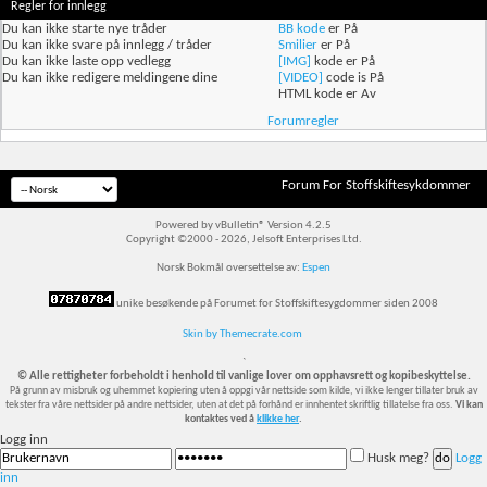
Regler for innlegg
Du
kan ikke
starte nye tråder
BB kode
er
På
Du
kan ikke
svare på innlegg / tråder
Smilier
er
På
Du
kan ikke
laste opp vedlegg
[IMG]
kode er
På
Du
kan ikke
redigere meldingene dine
[VIDEO]
code is
På
HTML kode er
Av
Forumregler
Forum For Stoffskiftesykdommer
Powered by vBulletin® Version 4.2.5
Copyright ©2000 - 2026, Jelsoft Enterprises Ltd.
Norsk Bokmål oversettelse av:
Espen
unike besøkende på Forumet for Stoffskiftesygdommer siden 2008
Skin by Themecrate.com
`
© Alle rettigheter forbeholdt i henhold til vanlige lover om opphavsrett og kopibeskyttelse.
På grunn av misbruk og uhemmet kopiering uten å oppgi vår nettside som kilde, vi ikke lenger tillater bruk av
tekster fra våre nettsider på andre nettsider, uten at det på forhånd er innhentet skriftlig tillatelse fra oss.
Vi kan
kontaktes ved å
klikke her
.
Logg inn
Husk meg?
Logg
inn