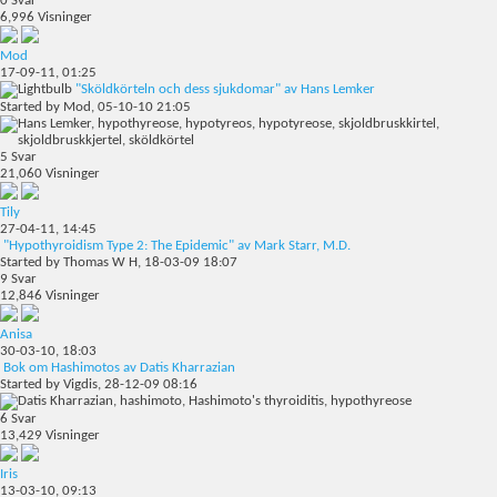
0
Svar
6,996
Visninger
Mod
17-09-11,
01:25
"Sköldkörteln och dess sjukdomar" av Hans Lemker
Started by
Mod
, 05-10-10 21:05
5
Svar
21,060
Visninger
Tily
27-04-11,
14:45
"Hypothyroidism Type 2: The Epidemic" av Mark Starr, M.D.
Started by
Thomas W H
, 18-03-09 18:07
9
Svar
12,846
Visninger
Anisa
30-03-10,
18:03
Bok om Hashimotos av Datis Kharrazian
Started by
Vigdis
, 28-12-09 08:16
6
Svar
13,429
Visninger
Iris
13-03-10,
09:13