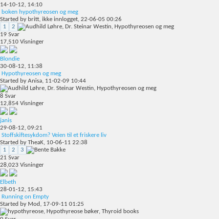
14-10-12,
14:10
boken hypothyreosen og meg
Started by
britt, ikke innlogget
, 22-06-05 00:26
1
2
19
Svar
17,510
Visninger
Blondie
30-08-12,
11:38
Hypothyreosen og meg
Started by
Anisa
, 11-02-09 10:44
8
Svar
12,854
Visninger
janis
29-08-12,
09:21
Stoffskiftesykdom? Veien til et friskere liv
Started by
TheaK
, 10-06-11 22:38
1
2
3
21
Svar
28,023
Visninger
Elbeth
28-01-12,
15:43
Running on Empty
Started by
Mod
, 17-09-11 01:25