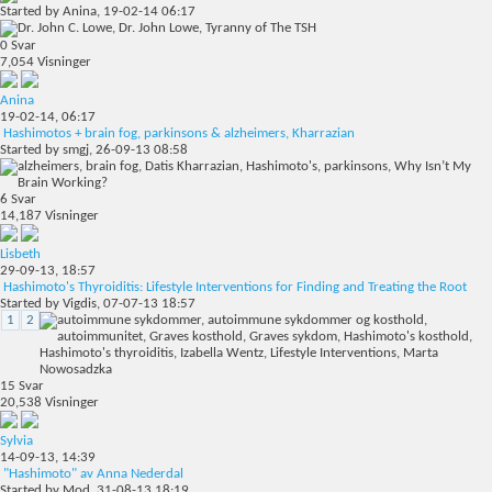
Started by
Anina
, 19-02-14 06:17
0
Svar
7,054
Visninger
Anina
19-02-14,
06:17
Hashimotos + brain fog, parkinsons & alzheimers, Kharrazian
Started by
smgj
, 26-09-13 08:58
6
Svar
14,187
Visninger
Lisbeth
29-09-13,
18:57
Hashimoto's Thyroiditis: Lifestyle Interventions for Finding and Treating the Root
Started by
Vigdis
, 07-07-13 18:57
1
2
15
Svar
20,538
Visninger
Sylvia
14-09-13,
14:39
"Hashimoto" av Anna Nederdal
Started by
Mod
, 31-08-13 18:19