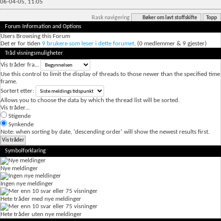
06-04-05,
11:05
Rask navigering
Bøker om lavt stoffskifte
Topp
Forum Information and Options
Users Browsing this Forum
Det er for tiden
9 brukere som leser i dette forumet
. (0 medlemmer & 9 gjester)
Tråd visningsmuligheter
Vis tråder fra...
Use this control to limit the display of threads to those newer than the specified time
frame.
Sortert etter:
Allows you to choose the data by which the thread list will be sorted.
Vis tråder...
Stigende
Synkende
Note: when sorting by date, 'descending order' will show the newest results first.
Symbolforklaring
Nye meldinger
Ingen nye meldinger
Hete tråder med nye meldinger
Hete tråder uten nye meldinger