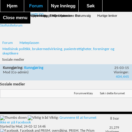
Hjem
Forum
Nye Innlegg
Søk
Logg inn
Forum forside
Aktivitet Stream
Google søk
Avansert søk
Nye innlegg
Nye innlegg
Emneskyen
FAQ
Merk forumene lest
Kalender
Forumvalg
Hurtige lenker
Close menu
Stoffskifteforum
Forum
Møteplassen
Medisinsk politikk, brukermedvirkning, pasientrettigheter, foreninger og
skeptikere
Sosiale medier
Kunngjøring:
Kunngjøring
25-03-15
Mod
(Co-admin)
Visninger:
404,445
Sosiale medier
Forumverktøy
Søk i dette forumet
Viktig:
Grunnene til at forumet
8
Svar
ikke er på Facebook
Started by
Mod
, 24-02-12 14:46
21,279