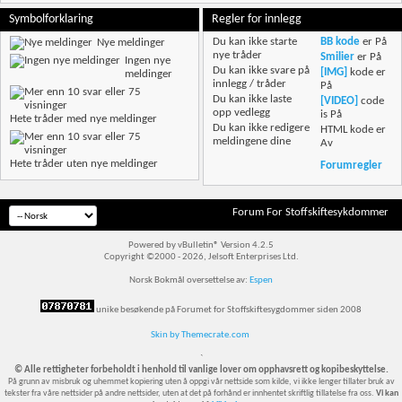
Symbolforklaring
Regler for innlegg
Du
kan ikke
starte
BB kode
er
På
Nye meldinger
nye tråder
Smilier
er
På
Ingen nye
Du
kan ikke
svare på
[IMG]
kode er
meldinger
innlegg / tråder
På
Du
kan ikke
laste
[VIDEO]
code
opp vedlegg
is
På
Hete tråder med nye meldinger
Du
kan ikke
redigere
HTML kode er
meldingene dine
Av
Hete tråder uten nye meldinger
Forumregler
Forum For Stoffskiftesykdommer
Powered by vBulletin® Version 4.2.5
Copyright ©2000 - 2026, Jelsoft Enterprises Ltd.
Norsk Bokmål oversettelse av:
Espen
unike besøkende på Forumet for Stoffskiftesygdommer siden 2008
Skin by Themecrate.com
`
© Alle rettigheter forbeholdt i henhold til vanlige lover om opphavsrett og kopibeskyttelse.
På grunn av misbruk og uhemmet kopiering uten å oppgi vår nettside som kilde, vi ikke lenger tillater bruk av
tekster fra våre nettsider på andre nettsider, uten at det på forhånd er innhentet skriftlig tillatelse fra oss.
Vi kan