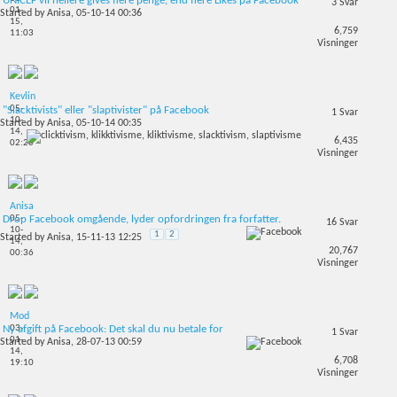
UNICEF vil hellere gives flere penge, end flere Likes på Facebook
3
Svar
01-
Started by
Anisa
, 05-10-14 00:36
15,
6,759
11:03
Visninger
Kevlin
05-
"Slacktivists" eller "slaptivister" på Facebook
1
Svar
10-
Started by
Anisa
, 05-10-14 00:35
14,
6,435
02:20
Visninger
Anisa
05-
Drop Facebook omgående, lyder opfordringen fra forfatter.
16
Svar
10-
1
2
Started by
Anisa
, 15-11-13 12:25
14,
20,767
00:36
Visninger
Mod
03-
Ny afgift på Facebook: Det skal du nu betale for
1
Svar
01-
Started by
Anisa
, 28-07-13 00:59
14,
6,708
19:10
Visninger