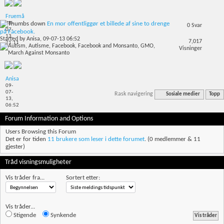
Fruemå
28-
En mor offentliggør et billede af sine to drenge
0
Svar
07-
på Facebook.
13,
Started by
Anisa
, 09-07-13 06:52
7,017
21:11
Visninger
Anisa
09-
07-
Rask navigering
Sosiale medier
Topp
13,
06:52
Forum Information and Options
Users Browsing this Forum
Det er for tiden
11 brukere som leser i dette forumet
. (0 medlemmer & 11
gjester)
Tråd visningsmuligheter
Vis tråder fra...
Sortert etter:
Vis tråder...
Stigende
Synkende