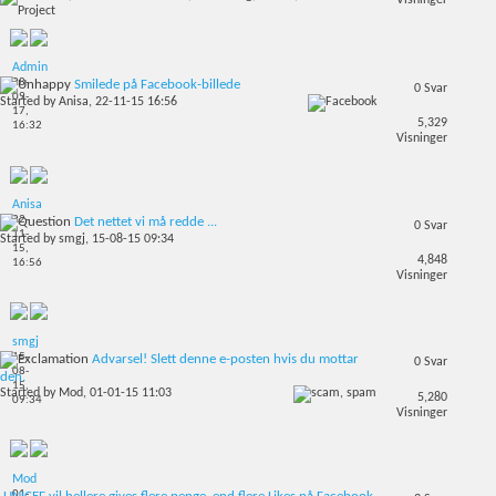
Visninger
Admin
28-
Smilede på Facebook-billede
0
Svar
09-
Started by
Anisa
, 22-11-15 16:56
17,
5,329
16:32
Visninger
Anisa
22-
Det nettet vi må redde ...
0
Svar
11-
Started by
smgj
, 15-08-15 09:34
15,
4,848
16:56
Visninger
smgj
15-
Advarsel! Slett denne e-posten hvis du mottar
0
Svar
08-
den.
15,
Started by
Mod
, 01-01-15 11:03
5,280
09:34
Visninger
Mod
01-