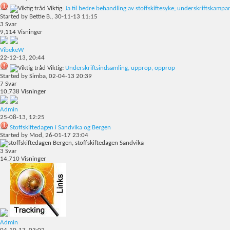
Viktig:
Ja til bedre behandling av stoffskiftesyke; underskriftskampa
Started by
Bettie B.
, 30-11-13 11:15
3
Svar
9,114
Visninger
VibekeW
22-12-13,
20:44
Viktig:
Underskriftsindsamling, upprop, opprop
Started by
Simba
, 02-04-13 20:39
7
Svar
10,738
Visninger
Admin
25-08-13,
12:25
Stoffskiftedagen i Sandvika og Bergen
Started by
Mod
, 26-01-17 23:04
3
Svar
14,710
Visninger
Admin