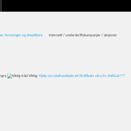
er, foreninger og skeptikere
Internett / underskriftskampanjer / aksjoner
Viktig:
Hjälp oss obehandlade att få tillbaks våra liv. SNÄLLA!!!!!