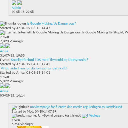
Admin
10-08-15,
22:08
Is Google Making Us Dangerous?
Started by
Anisa
, 29-06-15 14:47
7
Svar
7,893
Visninger
Anisa
31-07-15,
19:55
Flyttet:
Snarligt forbud i DK mod Thyreoid og Liothyronin ?
Started by
Anisa
, 19-04-15 17:42
Vil du vide, hvorfor du fortsat har det skidt?
Started by
Anisa
, 03-05-15 14:01
1
Svar
5,029
Visninger
Anisa
03-05-15,
14:14
Brevkampanje for å endre den norske reguleringen av kosttilskudd.
Started by
Mod
, 04-10-14 07:29
1
Svar
6,754
Visninger