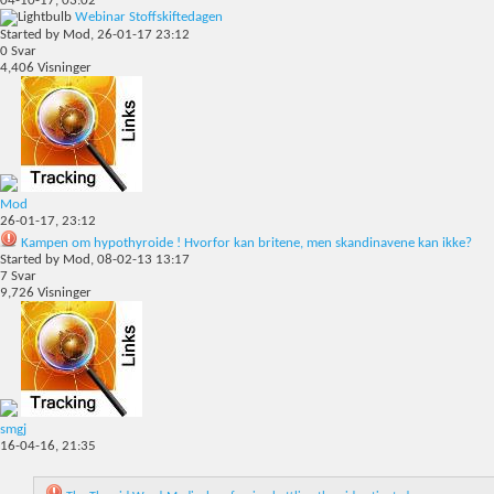
04-10-17,
03:02
Webinar Stoffskiftedagen
Started by
Mod
, 26-01-17 23:12
0
Svar
4,406
Visninger
Mod
26-01-17,
23:12
Kampen om hypothyroide ! Hvorfor kan britene, men skandinavene kan ikke?
Started by
Mod
, 08-02-13 13:17
7
Svar
9,726
Visninger
smgj
16-04-16,
21:35