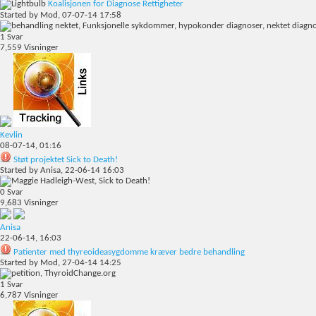
Koalisjonen for Diagnose Rettigheter
Started by
Mod
, 07-07-14 17:58
1
Svar
7,559
Visninger
Kevlin
08-07-14,
01:16
Støt projektet Sick to Death!
Started by
Anisa
, 22-06-14 16:03
0
Svar
9,683
Visninger
Anisa
22-06-14,
16:03
Patienter med thyreoideasygdomme kræver bedre behandling
Started by
Mod
, 27-04-14 14:25
1
Svar
6,787
Visninger