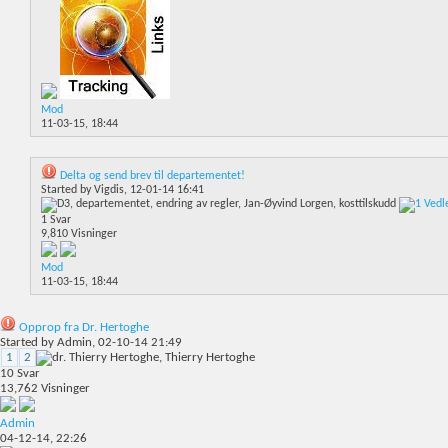
Mod
11-03-15,
18:44
Delta og send brev til departementet!
Started by
Vigdis
, 12-01-14 16:41
1
Svar
9,810
Visninger
Mod
11-03-15,
18:44
Opprop fra Dr. Hertoghe
Started by
Admin
, 02-10-14 21:49
1
2
10
Svar
13,762
Visninger
Admin
04-12-14,
22:26