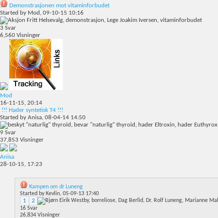
Demonstrasjonen mot vitaminforbudet
Started by
Mod
, 09-10-15 10:16
3
Svar
6,560
Visninger
Mod
16-11-15,
20:14
!!! Hader syntetisk T4 !!!
Started by
Anisa
, 08-04-14 14:50
9
Svar
37,853
Visninger
Anisa
28-10-15,
17:23
Kampen om dr Luneng
Started by
Kevlin
, 05-09-13 17:40
1
2
16
Svar
26,834
Visninger