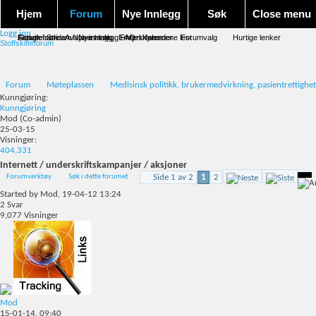
Hjem
Forum
Nye Innlegg
Søk
Close menu
Logg inn
Forum forside
Aktivitet Stream
Google søk
Avansert søk
Nye innlegg
Nye innlegg
Emneskyen
FAQ
Merk forumene lest
Kalender
Forumvalg
Hurtige lenker
Stoffskifteforum
Forum
Møteplassen
Medisinsk politikk, brukermedvirkning, pasientrettighet
Kunngjøring:
Kunngjøring
Mod
(Co-admin)
25-03-15
Visninger:
404,331
Internett / underskriftskampanjer / aksjoner
Forumverktøy
Søk i dette forumet
Side 1 av 2
1
2
Started by
Mod
, 19-04-12 13:24
2
Svar
9,077
Visninger
Mod
15-01-14,
09:40