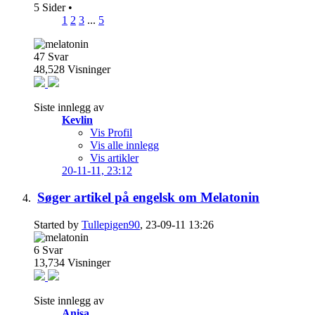
5 Sider
•
1
2
3
...
5
47
Svar
48,528
Visninger
Siste innlegg av
Kevlin
Vis Profil
Vis alle innlegg
Vis artikler
20-11-11,
23:12
Søger artikel på engelsk om Melatonin
Started by
Tullepigen90
, 23-09-11 13:26
6
Svar
13,734
Visninger
Siste innlegg av
Anisa