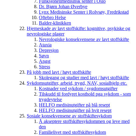
Funksjonellmedisinsk senter i Oslo
Dr. Bjørn Johan Øverbye
Lynx Medisinske Senter i Rolvsøy, Fredrikstad
Oftebro Helse
Balder-klinikken
Hjerneskade av lavt stoffskifte: kognitive, psykiske og
nevrologiske plager
Nevrologiske konsekvensene av lavt stoffskifte
Ataxia
Depresjon
Søvn
Angst
Stress
På jobb med lavt / høyt stoffskifte
Skolegang og studier med lavt / høyt stoffskifte
Sykdomsutgifter, arbeid, trygd, NAV, sosialhjelp etc.
Kostnader ved sykdom / sygdomsutgifter
Tilskudd til fordyret kosthold pga sykdom - som
trygdeytelse
HELFO medisinutgifter på blå resept
HELFO medisinutgifter på hvit resept
Sosiale konsekvensene av stoffskiftesykdom
Å akseptere stoffskiftesykdommen og leve med
den
Familielivet med stoffskiftesykdom