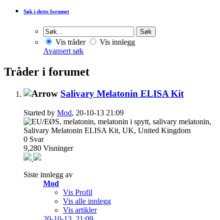
Søk i dette forumet
Vis tråder
Vis innlegg
Avansert søk
Tråder i forumet
Salivary Melatonin ELISA Kit
Started by
Mod
, 20-10-13 21:09
0
Svar
9,280
Visninger
Siste innlegg av
Mod
Vis Profil
Vis alle innlegg
Vis artikler
20-10-13,
21:09