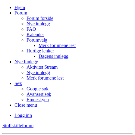
Hjem
Forum
Forum forside
Nye innlegg
FAQ
Kalender
Forumvalg
Merk forumene lest
Hurtige lenker
Dagens innlegg
Nye Innlegg
Aktivitet Stream
Nye innlegg
Merk forumene lest
Søk
Google søk
Avansert søk
Emneskyen
Close menu
Logg inn
Stoffskifteforum