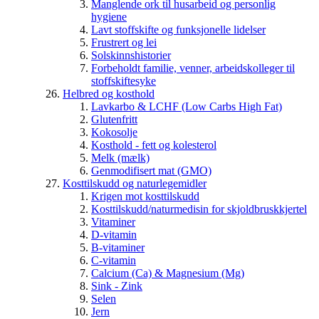
Manglende ork til husarbeid og personlig
hygiene
Lavt stoffskifte og funksjonelle lidelser
Frustrert og lei
Solskinnshistorier
Forbeholdt familie, venner, arbeidskolleger til
stoffskiftesyke
Helbred og kosthold
Lavkarbo & LCHF (Low Carbs High Fat)
Glutenfritt
Kokosolje
Kosthold - fett og kolesterol
Melk (mælk)
Genmodifisert mat (GMO)
Kosttilskudd og naturlegemidler
Krigen mot kosttilskudd
Kosttilskudd/naturmedisin for skjoldbruskkjertel
Vitaminer
D-vitamin
B-vitaminer
C-vitamin
Calcium (Ca) & Magnesium (Mg)
Sink - Zink
Selen
Jern