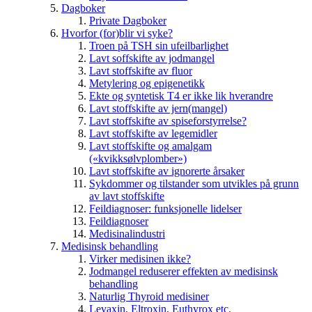
Dagboker
Private Dagboker
Hvorfor (for)blir vi syke?
Troen på TSH sin ufeilbarlighet
Lavt soffskifte av jodmangel
Lavt stoffskifte av fluor
Metylering og epigenetikk
Ekte og syntetisk T4 er ikke lik hverandre
Lavt stoffskifte av jern(mangel)
Lavt stoffskifte av spiseforstyrrelse?
Lavt stoffskifte av legemidler
Lavt stoffskifte og amalgam
(«kvikksølvplomber»)
Lavt stoffskifte av ignorerte årsaker
Sykdommer og tilstander som utvikles på grunn
av lavt stoffskifte
Feildiagnoser: funksjonelle lidelser
Feildiagnoser
Medisinalindustri
Medisinsk behandling
Virker medisinen ikke?
Jodmangel reduserer effekten av medisinsk
behandling
Naturlig Thyroid medisiner
Levaxin, Eltroxin, Euthyrox etc.