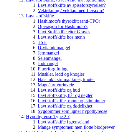
Lavt stoffskifte av spiseforstyrrelser?
Vektøkning / vekttap med Levaxin?
Lavt stoffskifte
Hashimoto's thyroiditt (anti-TPO)
Operasjon for Hashimoto's
Lavt Stoffskifte etter Graves
Lavt stoffskifte hos menn
TSH
D-vitaminmangel
Jernmangel
Selenmangel
Jodmangel
Fluorforgiftning
Muskler, ledd og knogler
Hals inkl. struma, kuler, knuter
Mage/tarm/urinveie
Lavt stoffskifte og hud
Lavt stoffskifte, hår og negler
Lavt stoffskifte, munn og slimhinner
Lavt stoffskifte og dødelighet
Sygdommer som ligner hypothyreose
Hypothyreose Type 2 ?
Lavt stoffskifte i grenseland
Mange symptomer, men flotte blodprøver