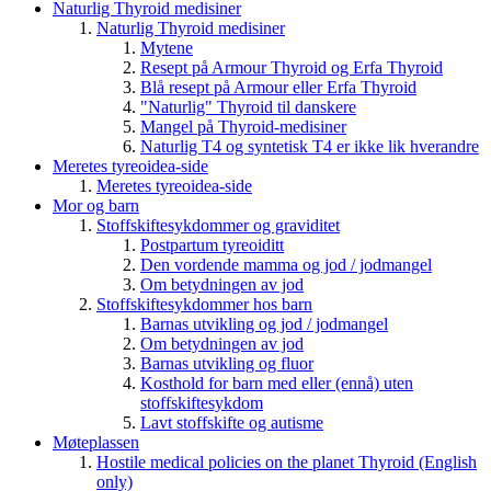
Naturlig Thyroid medisiner
Naturlig Thyroid medisiner
Mytene
Resept på Armour Thyroid og Erfa Thyroid
Blå resept på Armour eller Erfa Thyroid
"Naturlig" Thyroid til danskere
Mangel på Thyroid-medisiner
Naturlig T4 og syntetisk T4 er ikke lik hverandre
Meretes tyreoidea-side
Meretes tyreoidea-side
Mor og barn
Stoffskiftesykdommer og graviditet
Postpartum tyreoiditt
Den vordende mamma og jod / jodmangel
Om betydningen av jod
Stoffskiftesykdommer hos barn
Barnas utvikling og jod / jodmangel
Om betydningen av jod
Barnas utvikling og fluor
Kosthold for barn med eller (ennå) uten
stoffskiftesykdom
Lavt stoffskifte og autisme
Møteplassen
Hostile medical policies on the planet Thyroid (English
only)