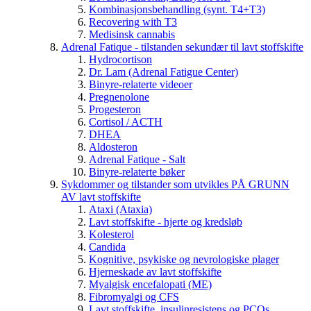
Kombinasjonsbehandling (synt. T4+T3)
Recovering with T3
Medisinsk cannabis
Adrenal Fatique - tilstanden sekundær til lavt stoffskifte
Hydrocortison
Dr. Lam (Adrenal Fatigue Center)
Binyre-relaterte videoer
Pregnenolone
Progesteron
Cortisol / ACTH
DHEA
Aldosteron
Adrenal Fatique - Salt
Binyre-relaterte bøker
Sykdommer og tilstander som utvikles PÅ GRUNN
AV lavt stoffskifte
Ataxi (Ataxia)
Lavt stoffskifte - hjerte og kredsløb
Kolesterol
Candida
Kognitive, psykiske og nevrologiske plager
Hjerneskade av lavt stoffskifte
Myalgisk encefalopati (ME)
Fibromyalgi og CFS
Lavt stoffskifte, insulinresistens og PCOs