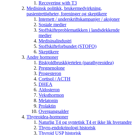
Recovering with T3
Medisinsk politikk, brukermedvirkning,
pasientrettigheter, foreninger og skeptikere
Internett / underskriftskampanjer / aksjoner
Sosiale medier
Stoffskifteproblematikken i landsdekkende
medier
Medisinalindustri
Stoffskifteforbundet (STOFO)
Skeptikere
Andre hormoner
Biskjoldbruskkjertelen (parathyreoidea)
Pregnenolone
Progesteron
Cortisol / ACTH
DHEA
Aldosteron
Veksthormon
Melatonin
Prolaktin
Overgangsalder
Thyreoidea-hormoner
Naturlig T4 og syntetisk T4 er ikke lik hverandre
Thyro-endokrinologi historisk
Thyroid USP historisk