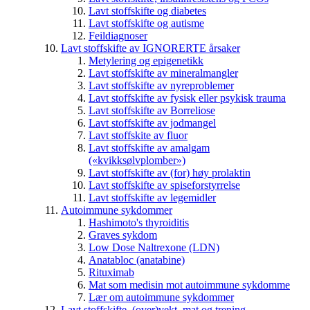
Lavt stoffskifte og diabetes
Lavt stoffskifte og autisme
Feildiagnoser
Lavt stoffskifte av IGNORERTE årsaker
Metylering og epigenetikk
Lavt stoffskifte av mineralmangler
Lavt stoffskifte av nyreproblemer
Lavt stoffskifte av fysisk eller psykisk trauma
Lavt stoffskifte av Borreliose
Lavt stoffskifte av jodmangel
Lavt stoffskite av fluor
Lavt stoffskifte av amalgam
(«kvikksølvplomber»)
Lavt stoffskifte av (for) høy prolaktin
Lavt stoffskifte av spiseforstyrrelse
Lavt stoffskifte av legemidler
Autoimmune sykdommer
Hashimoto's thyroiditis
Graves sykdom
Low Dose Naltrexone (LDN)
Anatabloc (anatabine)
Rituximab
Mat som medisin mot autoimmune sykdomme
Lær om autoimmune sykdommer
Lavt stoffskifte, (over)vekt, mat og trening