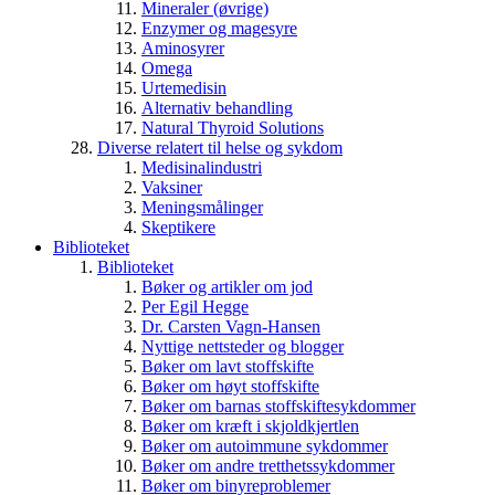
Mineraler (øvrige)
Enzymer og magesyre
Aminosyrer
Omega
Urtemedisin
Alternativ behandling
Natural Thyroid Solutions
Diverse relatert til helse og sykdom
Medisinalindustri
Vaksiner
Meningsmålinger
Skeptikere
Biblioteket
Biblioteket
Bøker og artikler om jod
Per Egil Hegge
Dr. Carsten Vagn-Hansen
Nyttige nettsteder og blogger
Bøker om lavt stoffskifte
Bøker om høyt stoffskifte
Bøker om barnas stoffskiftesykdommer
Bøker om kræft i skjoldkjertlen
Bøker om autoimmune sykdommer
Bøker om andre tretthetssykdommer
Bøker om binyreproblemer