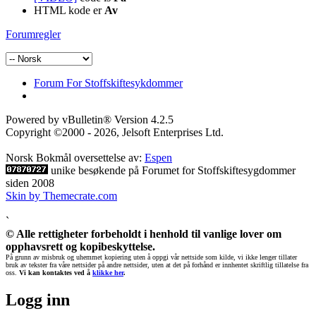
HTML kode er
Av
Forumregler
Forum For Stoffskiftesykdommer
Powered by vBulletin® Version 4.2.5
Copyright ©2000 - 2026, Jelsoft Enterprises Ltd.
Norsk Bokmål oversettelse av:
Espen
unike besøkende på Forumet for Stoffskiftesygdommer
siden 2008
Skin by Themecrate.com
`
© Alle rettigheter forbeholdt i henhold til vanlige lover om
opphavsrett og kopibeskyttelse.
På grunn av misbruk og uhemmet kopiering uten å oppgi vår nettside som kilde, vi ikke lenger tillater
bruk av tekster fra våre nettsider på andre nettsider, uten at det på forhånd er innhentet skriftlig tillatelse fra
oss.
Vi kan kontaktes ved å
klikke her
.
Logg inn