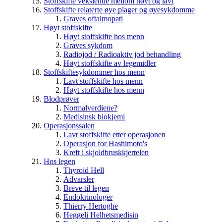
Stoffskifte vekslende mellom høyt og lavt
Stoffskifte relaterte øye plager og øyesykdomme
Graves oftalmopati
Høyt stoffskifte
Høyt stoffskifte hos menn
Graves sykdom
Radiojod / Radioaktiv jod behandling
Høyt stoffskifte av legemidler
Stoffskiftesykdommer hos menn
Lavt stoffskifte hos menn
Høyt stoffskifte hos menn
Blodprøver
Normalverdiene?
Medisinsk biokjemi
Operasjonssalen
Lavt stoffskifte etter operasjonen
Operasjon for Hashimoto's
Kreft i skjoldbruskkjertelen
Hos legen
Thyroid Hell
Advarsler
Breve til legen
Endokrinologer
Thierry Hertoghe
Heggeli Helhetsmedisin