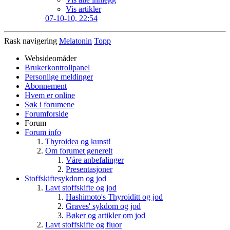
Vis artikler
07-10-10,
22:54
Rask navigering
Melatonin
Topp
Websideomåder
Brukerkontrollpanel
Personlige meldinger
Abonnement
Hvem er online
Søk i forumene
Forumforside
Forum
Forum info
Thyroidea og kunst!
Om forumet generelt
Våre anbefalinger
Presentasjoner
Stoffskiftesykdom og jod
Lavt stoffskifte og jod
Hashimoto's Thyroiditt og jod
Graves' sykdom og jod
Bøker og artikler om jod
Lavt stoffskifte og fluor