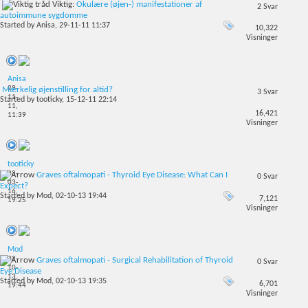
Viktig:
Okulære (øjen-) manifestationer af
2
Svar
autoimmune sygdomme
Started by
Anisa
, 29-11-11 11:37
10,322
Visninger
Anisa
29-
Mærkelig øjenstilling for altid?
3
Svar
11-
Started by
tooticky
, 15-12-11 22:14
11,
16,421
11:39
Visninger
tooticky
03-
Graves oftalmopati - Thyroid Eye Disease: What Can I
0
Svar
03-
Expect?
16,
Started by
Mod
, 02-10-13 19:44
7,121
19:25
Visninger
Mod
02-
Graves oftalmopati - Surgical Rehabilitation of Thyroid
0
Svar
10-
Eye Disease
13,
Started by
Mod
, 02-10-13 19:35
6,701
19:44
Visninger