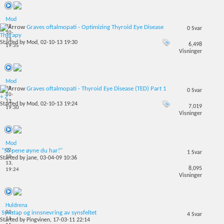
Mod
02-
Graves oftalmopati - Optimizing Thyroid Eye Disease
0
Svar
10-
Therapy
13,
Started by
Mod
, 02-10-13 19:30
6,498
19:35
Visninger
Mod
02-
Graves oftalmopati - Thyroid Eye Disease (TED) Part 1
0
Svar
10-
+ 2
13,
Started by
Mod
, 02-10-13 19:24
7,019
19:30
Visninger
Mod
02-
"Så pene øyne du har!"
1
Svar
10-
Started by
jane
, 03-04-09 10:36
13,
8,095
19:24
Visninger
Huldrena
02-
Synstap og innsnevring av synsfeltet
4
Svar
11-
Started by
Pingvinen
, 17-03-11 22:14