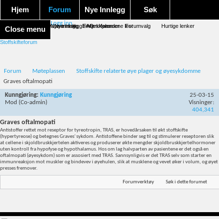
Hjem
Forum
Nye Innlegg
Søk
Logg inn
Forum forside
Aktivitet Stream
Google søk
Avansert søk
Nye innlegg
Nye innlegg
Emneskyen
FAQ
Merk forumene lest
Kalender
Forumvalg
Hurtige lenker
Close menu
Stoffskifteforum
Forum
Møteplassen
Stoffskifte relaterte øye plager og øyesykdomme
Graves oftalmopati
Kunngjøring:
Kunngjøring
25-03-15
Mod
(Co-admin)
Visninger:
404,341
Graves oftalmopati
Antistoffer rettet mot reseptor for tyreotropin, TRAS, er hovedårsaken til økt stoffskifte
(hypertyreose) og betegnes Graves' sykdom. Antistoffene binder seg til og stimulerer reseptoren slik
at cellene i skjoldbruskkjertelen aktiveres og produserer økte mengder skjoldbruskkjertelhormoner
uten kontroll fra hypofyse og hypothalamus. Hos om lag halvparten av pasientene er det også en
oftalmopati (øyesykdom) som er assosiert med TRAS. Sannsynligvis er det TRAS selv som starter en
immunreaksjon mot muskler og bindevev i øyehulen, slik at musklene og vevet øker i volum, og øyet
presses fremover.
Forumverktøy
Søk i dette forumet