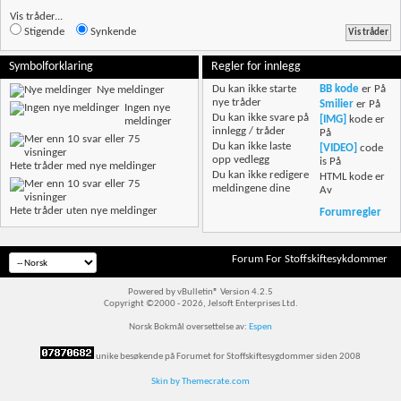
Vis tråder...
Stigende
Synkende
Symbolforklaring
Regler for innlegg
Du
kan ikke
starte
BB kode
er
På
Nye meldinger
nye tråder
Smilier
er
På
Ingen nye
Du
kan ikke
svare på
[IMG]
kode er
meldinger
innlegg / tråder
På
Du
kan ikke
laste
[VIDEO]
code
opp vedlegg
is
På
Hete tråder med nye meldinger
Du
kan ikke
redigere
HTML kode er
meldingene dine
Av
Hete tråder uten nye meldinger
Forumregler
Forum For Stoffskiftesykdommer
Powered by vBulletin® Version 4.2.5
Copyright ©2000 - 2026, Jelsoft Enterprises Ltd.
Norsk Bokmål oversettelse av:
Espen
unike besøkende på Forumet for Stoffskiftesygdommer siden 2008
Skin by Themecrate.com