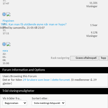
11,
11,331
17:47
Visninger
Pingvinen
18-
TRAS. Kan man få utstående øyne når man er hypo?
1
Svar
03-
Started by
camomilla
, 21-05-08 21:07
11,
9,176
17:11
Visninger
nora
22-
05-
Rask navigering
Graves oftalmopati
Topp
08,
15:00
Forum Information and Options
Users Browsing this Forum
Det er for tiden
29 brukere som leser i dette forumet
. (0 medlemmer & 29
gjester)
Tråd visningsmuligheter
Vis tråder fra...
Sortert etter: