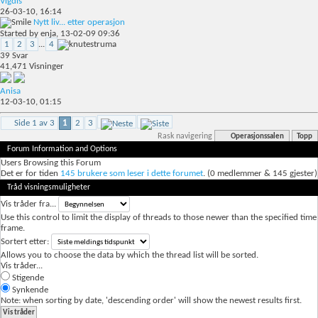
Vigdis
26-03-10,
16:14
Nytt liv... etter operasjon
Started by
enja
, 13-02-09 09:36
1
2
3
...
4
39
Svar
41,471
Visninger
Anisa
12-03-10,
01:15
Side 1 av 3
1
2
3
Rask navigering
Operasjonssalen
Topp
Forum Information and Options
Users Browsing this Forum
Det er for tiden
145 brukere som leser i dette forumet
. (0 medlemmer & 145 gjester)
Tråd visningsmuligheter
Vis tråder fra...
Use this control to limit the display of threads to those newer than the specified time
frame.
Sortert etter:
Allows you to choose the data by which the thread list will be sorted.
Vis tråder...
Stigende
Synkende
Note: when sorting by date, 'descending order' will show the newest results first.