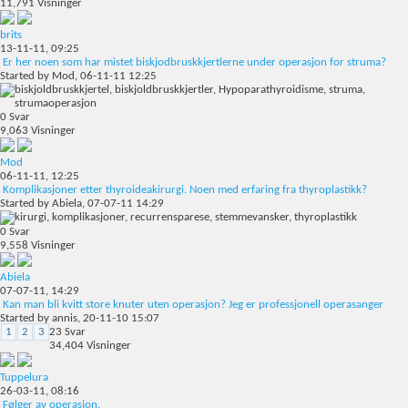
11,791
Visninger
brits
13-11-11,
09:25
Er her noen som har mistet biskjodbruskkjertlerne under operasjon for struma?
Started by
Mod
, 06-11-11 12:25
0
Svar
9,063
Visninger
Mod
06-11-11,
12:25
Komplikasjoner etter thyroideakirurgi. Noen med erfaring fra thyroplastikk?
Started by
Abiela
, 07-07-11 14:29
0
Svar
9,558
Visninger
Abiela
07-07-11,
14:29
Kan man bli kvitt store knuter uten operasjon? Jeg er professjonell operasanger
Started by
annis
, 20-11-10 15:07
1
2
3
23
Svar
34,404
Visninger
Tuppelura
26-03-11,
08:16
Følger av operasjon.