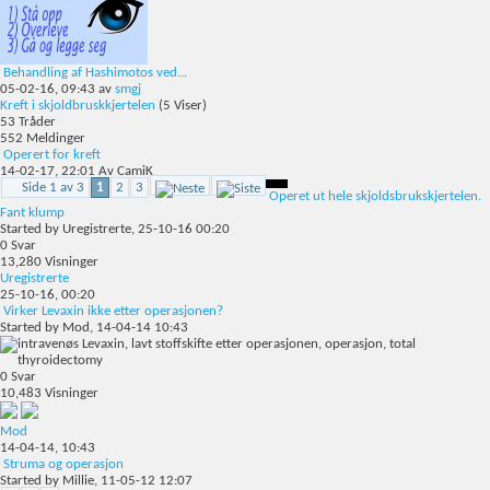
Behandling af Hashimotos ved...
05-02-16,
09:43
av
smgj
Kreft i skjoldbruskkjertelen
(5 Viser)
53
Tråder
552
Meldinger
Operert for kreft
14-02-17,
22:01
Av CamiK
Side 1 av 3
1
2
3
Operet ut hele skjoldsbrukskjertelen.
Fant klump
Started by
Uregistrerte
, 25-10-16 00:20
0
Svar
13,280
Visninger
Uregistrerte
25-10-16,
00:20
Virker Levaxin ikke etter operasjonen?
Started by
Mod
, 14-04-14 10:43
0
Svar
10,483
Visninger
Mod
14-04-14,
10:43
Struma og operasjon
Started by
Millie
, 11-05-12 12:07