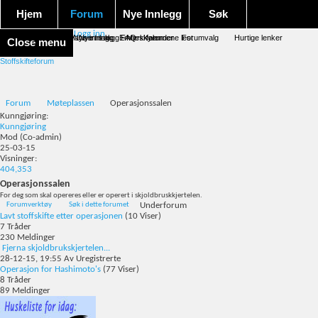
Hjem
Forum
Nye Innlegg
Søk
Logg inn
Forum forside
Aktivitet Stream
Google søk
Avansert søk
Nye innlegg
Nye innlegg
Emneskyen
FAQ
Merk forumene lest
Kalender
Forumvalg
Hurtige lenker
Close menu
Stoffskifteforum
Forum
Møteplassen
Operasjonssalen
Kunngjøring:
Kunngjøring
Mod
(Co-admin)
25-03-15
Visninger:
404,353
Operasjonssalen
For deg som skal opereres eller er operert i skjoldbruskkjertelen.
Forumverktøy
Søk i dette forumet
Underforum
Lavt stoffskifte etter operasjonen
(10 Viser)
7
Tråder
230
Meldinger
Fjerna skjoldbrukskjertelen...
28-12-15,
19:55
Av Uregistrerte
Operasjon for Hashimoto's
(77 Viser)
8
Tråder
89
Meldinger