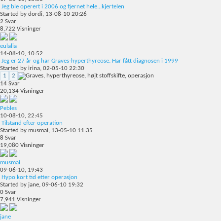
Jeg ble operert i 2006 og fjernet hele...kjertelen
Started by
dordi
, 13-08-10 20:26
2
Svar
8,722
Visninger
eulalia
14-08-10,
10:52
Jeg er 27 år og har Graves-hyperthyreose. Har fått diagnosen i 1999
Started by
irina
, 02-05-10 22:30
1
2
14
Svar
20,134
Visninger
Pebles
10-08-10,
22:45
Tilstand efter operation
Started by
musmai
, 13-05-10 11:35
8
Svar
19,080
Visninger
musmai
09-06-10,
19:43
Hypo kort tid etter operasjon
Started by
jane
, 09-06-10 19:32
0
Svar
7,941
Visninger
jane