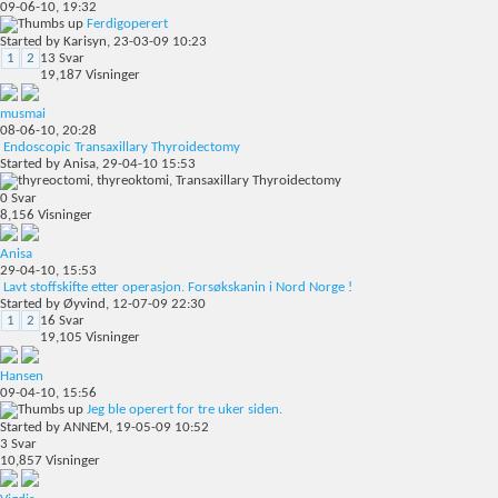
09-06-10,
19:32
Ferdigoperert
Started by
Karisyn
, 23-03-09 10:23
1
2
13
Svar
19,187
Visninger
musmai
08-06-10,
20:28
Endoscopic Transaxillary Thyroidectomy
Started by
Anisa
, 29-04-10 15:53
0
Svar
8,156
Visninger
Anisa
29-04-10,
15:53
Lavt stoffskifte etter operasjon. Forsøkskanin i Nord Norge !
Started by
Øyvind
, 12-07-09 22:30
1
2
16
Svar
19,105
Visninger
Hansen
09-04-10,
15:56
Jeg ble operert for tre uker siden.
Started by
ANNEM
, 19-05-09 10:52
3
Svar
10,857
Visninger