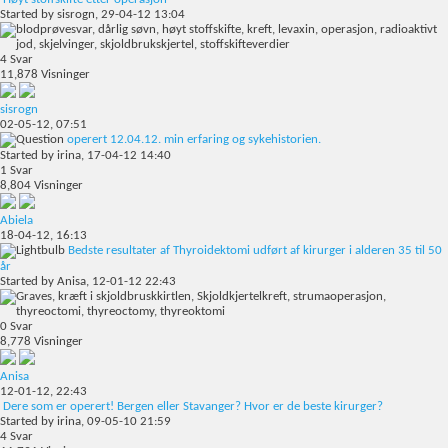
Started by
sisrogn
, 29-04-12 13:04
4
Svar
11,878
Visninger
sisrogn
02-05-12,
07:51
operert 12.04.12. min erfaring og sykehistorien.
Started by
irina
, 17-04-12 14:40
1
Svar
8,804
Visninger
Abiela
18-04-12,
16:13
Bedste resultater af Thyroidektomi udført af kirurger i alderen 35 til 50
år
Started by
Anisa
, 12-01-12 22:43
0
Svar
8,778
Visninger
Anisa
12-01-12,
22:43
Dere som er operert! Bergen eller Stavanger? Hvor er de beste kirurger?
Started by
irina
, 09-05-10 21:59
4
Svar