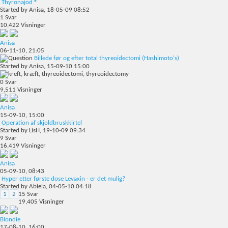
Thyronajod ®
Started by
Anisa
, 18-05-09 08:52
1
Svar
10,422
Visninger
Anisa
06-11-10,
21:05
Billede før og efter total thyreoidectomi (Hashimoto's)
Started by
Anisa
, 15-09-10 15:00
0
Svar
9,511
Visninger
Anisa
15-09-10,
15:00
Operation af skjoldbruskkirtel
Started by
LisH
, 19-10-09 09:34
9
Svar
16,419
Visninger
Anisa
05-09-10,
08:43
Hyper etter første dose Levaxin - er det mulig?
Started by
Abiela
, 04-05-10 04:18
1
2
15
Svar
19,405
Visninger
Blondie
17-08-10,
16:00