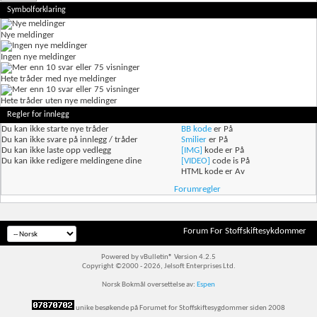
Symbolforklaring
Nye meldinger
Ingen nye meldinger
Hete tråder med nye meldinger
Hete tråder uten nye meldinger
Regler for innlegg
Du
kan ikke
starte nye tråder
BB kode
er
På
Du
kan ikke
svare på innlegg / tråder
Smilier
er
På
Du
kan ikke
laste opp vedlegg
[IMG]
kode er
På
Du
kan ikke
redigere meldingene dine
[VIDEO]
code is
På
HTML kode er
Av
Forumregler
Forum For Stoffskiftesykdommer
Powered by vBulletin® Version 4.2.5
Copyright ©2000 - 2026, Jelsoft Enterprises Ltd.
Norsk Bokmål oversettelse av:
Espen
unike besøkende på Forumet for Stoffskiftesygdommer siden 2008