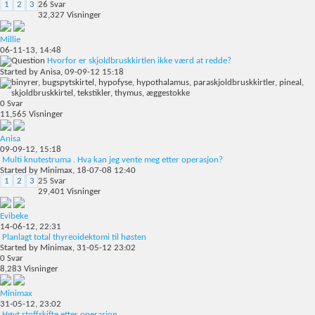
1
2
3
26
Svar
32,327
Visninger
Millie
06-11-13,
14:48
Hvorfor er skjoldbruskkirtlen ikke værd at redde?
Started by
Anisa
, 09-09-12 15:18
0
Svar
11,565
Visninger
Anisa
09-09-12,
15:18
Multi knutestruma . Hva kan jeg vente meg etter operasjon?
Started by
Minimax
, 18-07-08 12:40
1
2
3
25
Svar
29,401
Visninger
Evibeke
14-06-12,
22:31
Planlagt total thyreoidektomi til høsten
Started by
Minimax
, 31-05-12 23:02
0
Svar
8,283
Visninger
Minimax
31-05-12,
23:02
Høyt stoffskifte etter operasjon