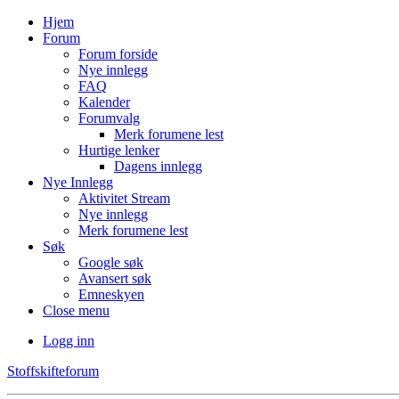
Hjem
Forum
Forum forside
Nye innlegg
FAQ
Kalender
Forumvalg
Merk forumene lest
Hurtige lenker
Dagens innlegg
Nye Innlegg
Aktivitet Stream
Nye innlegg
Merk forumene lest
Søk
Google søk
Avansert søk
Emneskyen
Close menu
Logg inn
Stoffskifteforum