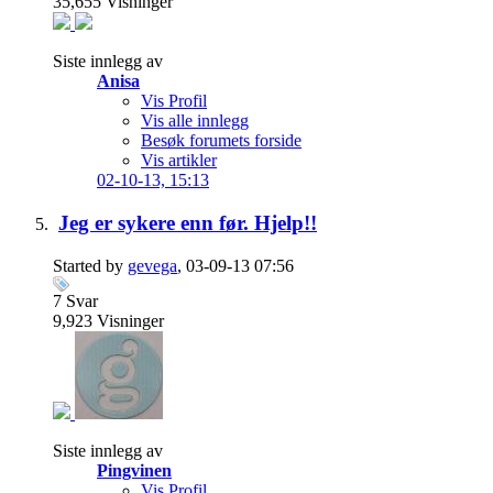
35,655
Visninger
Siste innlegg av
Anisa
Vis Profil
Vis alle innlegg
Besøk forumets forside
Vis artikler
02-10-13,
15:13
Jeg er sykere enn før. Hjelp!!
Started by
gevega
, 03-09-13 07:56
7
Svar
9,923
Visninger
Siste innlegg av
Pingvinen
Vis Profil