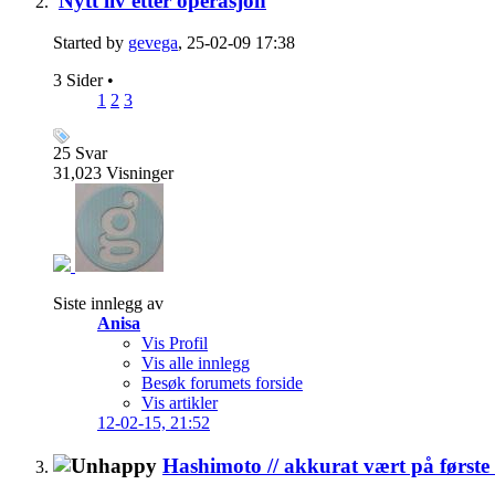
Nytt liv etter operasjon
Started by
gevega
, 25-02-09 17:38
3 Sider
•
1
2
3
25
Svar
31,023
Visninger
Siste innlegg av
Anisa
Vis Profil
Vis alle innlegg
Besøk forumets forside
Vis artikler
12-02-15,
21:52
Hashimoto // akkurat vært på første 