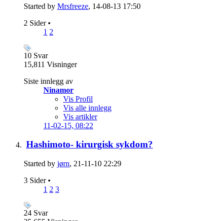
Started by
Mrsfreeze
, 14-08-13 17:50
2 Sider
•
1
2
10
Svar
15,811
Visninger
Siste innlegg av
Ninamor
Vis Profil
Vis alle innlegg
Vis artikler
11-02-15,
08:22
Hashimoto- kirurgisk sykdom?
Started by
jørn
, 21-11-10 22:29
3 Sider
•
1
2
3
24
Svar