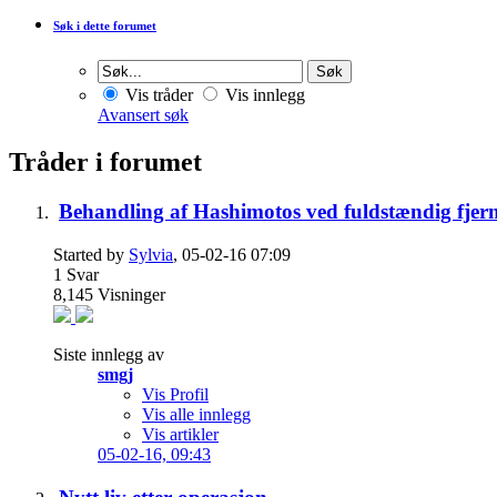
Søk i dette forumet
Vis tråder
Vis innlegg
Avansert søk
Tråder i forumet
Behandling af Hashimotos ved fuldstændig fjerne
Started by
Sylvia
, 05-02-16 07:09
1
Svar
8,145
Visninger
Siste innlegg av
smgj
Vis Profil
Vis alle innlegg
Vis artikler
05-02-16,
09:43