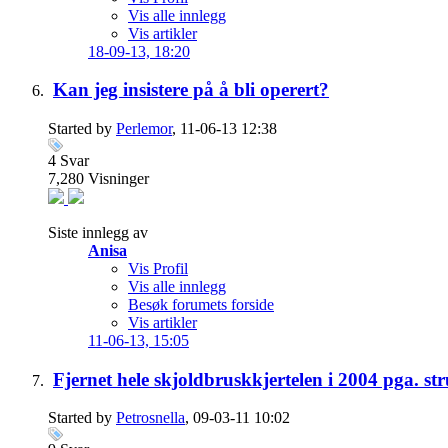
Vis alle innlegg
Vis artikler
18-09-13,
18:20
Kan jeg insistere på å bli operert?
Started by
Perlemor
, 11-06-13 12:38
4
Svar
7,280
Visninger
Siste innlegg av
Anisa
Vis Profil
Vis alle innlegg
Besøk forumets forside
Vis artikler
11-06-13,
15:05
Fjernet hele skjoldbruskkjertelen i 2004 pga. s
Started by
Petrosnella
, 09-03-11 10:02