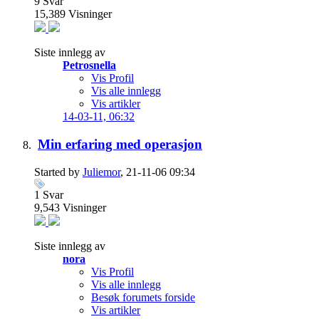
9
Svar
15,389
Visninger
Siste innlegg av
Petrosnella
Vis Profil
Vis alle innlegg
Vis artikler
14-03-11,
06:32
Min erfaring med operasjon
Started by
Juliemor
, 21-11-06 09:34
1
Svar
9,543
Visninger
Siste innlegg av
nora
Vis Profil
Vis alle innlegg
Besøk forumets forside
Vis artikler