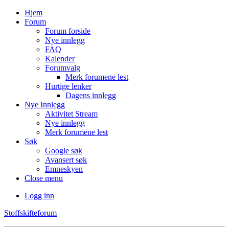
Hjem
Forum
Forum forside
Nye innlegg
FAQ
Kalender
Forumvalg
Merk forumene lest
Hurtige lenker
Dagens innlegg
Nye Innlegg
Aktivitet Stream
Nye innlegg
Merk forumene lest
Søk
Google søk
Avansert søk
Emneskyen
Close menu
Logg inn
Stoffskifteforum