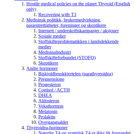
Hostile medical policies on the planet Thyroid (English
only)
Recovering with T3
Medisinsk politikk, brukermedvirkning,
pasientrettigheter, foreninger og skeptikere
Internett / underskriftskampanjer / aksjoner
Sosiale medier
Stoffskifteproblematikken i landsdekkende
medier
Medisinalindustri
Stoffskifteforbundet (STOFO)
Skeptikere
Andre hormoner
Biskjoldbruskkjertelen (parathyreoidea)
Pregnenolone
Progesteron
Cortisol / ACTH
DHEA
Aldosteron
Veksthormon
Melatonin
Prolaktin
Overgangsalder
Thyreoidea-hormoner
Naturlig T4 og syntetisk T4 er ikke lik hverandre