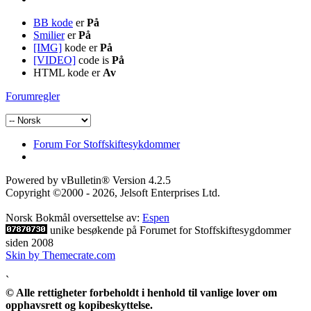
BB kode
er
På
Smilier
er
På
[IMG]
kode er
På
[VIDEO]
code is
På
HTML kode er
Av
Forumregler
Forum For Stoffskiftesykdommer
Powered by vBulletin® Version 4.2.5
Copyright ©2000 - 2026, Jelsoft Enterprises Ltd.
Norsk Bokmål oversettelse av:
Espen
unike besøkende på Forumet for Stoffskiftesygdommer
siden 2008
Skin by Themecrate.com
`
© Alle rettigheter forbeholdt i henhold til vanlige lover om
opphavsrett og kopibeskyttelse.