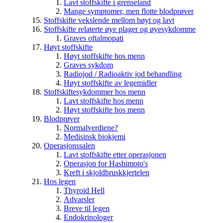
Lavt stoffskifte i grenseland
Mange symptomer, men flotte blodprøver
Stoffskifte vekslende mellom høyt og lavt
Stoffskifte relaterte øye plager og øyesykdomme
Graves oftalmopati
Høyt stoffskifte
Høyt stoffskifte hos menn
Graves sykdom
Radiojod / Radioaktiv jod behandling
Høyt stoffskifte av legemidler
Stoffskiftesykdommer hos menn
Lavt stoffskifte hos menn
Høyt stoffskifte hos menn
Blodprøver
Normalverdiene?
Medisinsk biokjemi
Operasjonssalen
Lavt stoffskifte etter operasjonen
Operasjon for Hashimoto's
Kreft i skjoldbruskkjertelen
Hos legen
Thyroid Hell
Advarsler
Breve til legen
Endokrinologer