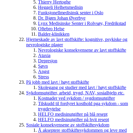
Thierry Hertoghe
Heggeli Helhetsmedisin
Funksjonellmedisinsk senter i Oslo
Dr. Bjørn Johan Øverbye
Lynx Medisinske Senter i Rolvsøy, Fredrikstad
Oftebro Helse
Balder-klinikken
Hjerneskade av lavt stoffskifte: kognitive, psykiske og
nevrologiske plager
Nevrologiske konsekvensene av lavt stoffskifte
Ataxia
Depresjon
Søvn
Angst
Stress
På jobb med lavt / høyt stoffskifte
Skolegang og studier med lavt / høyt stoffskifte
Sykdomsutgifter, arbeid, trygd, NAV, sosialhjelp etc.
Kostnader ved sykdom / sygdomsutgifter
Tilskudd til fordyret kosthold pga sykdom - som
trygdeytelse
HELFO medisinutgifter på blå resept
HELFO medisinutgifter på hvit resept
Sosiale konsekvensene av stoffskiftesykdom
Å akseptere stoffskiftesykdommen og leve med