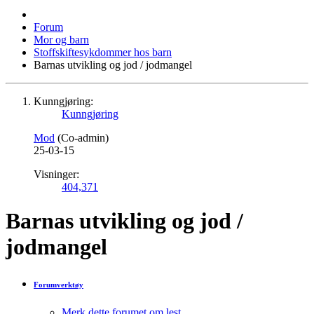
Forum
Mor og barn
Stoffskiftesykdommer hos barn
Barnas utvikling og jod / jodmangel
Kunngjøring:
Kunngjøring
Mod
(Co-admin)
25-03-15
Visninger:
404,371
Barnas utvikling og jod /
jodmangel
Forumverktøy
Merk dette forumet om lest