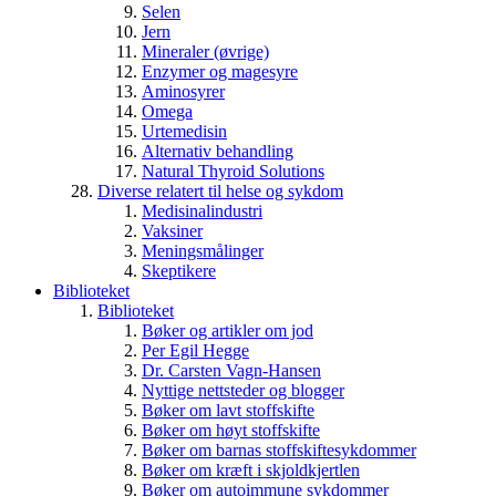
Selen
Jern
Mineraler (øvrige)
Enzymer og magesyre
Aminosyrer
Omega
Urtemedisin
Alternativ behandling
Natural Thyroid Solutions
Diverse relatert til helse og sykdom
Medisinalindustri
Vaksiner
Meningsmålinger
Skeptikere
Biblioteket
Biblioteket
Bøker og artikler om jod
Per Egil Hegge
Dr. Carsten Vagn-Hansen
Nyttige nettsteder og blogger
Bøker om lavt stoffskifte
Bøker om høyt stoffskifte
Bøker om barnas stoffskiftesykdommer
Bøker om kræft i skjoldkjertlen
Bøker om autoimmune sykdommer