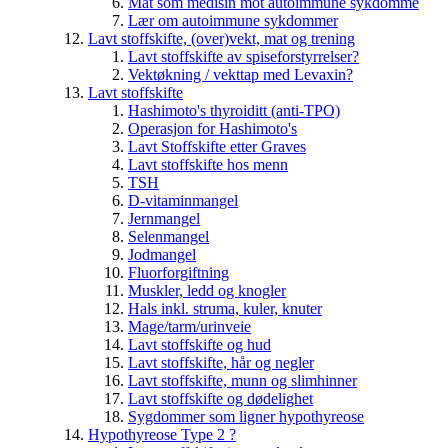
Mat som medisin mot autoimmune sykdomme
Lær om autoimmune sykdommer
Lavt stoffskifte, (over)vekt, mat og trening
Lavt stoffskifte av spiseforstyrrelser?
Vektøkning / vekttap med Levaxin?
Lavt stoffskifte
Hashimoto's thyroiditt (anti-TPO)
Operasjon for Hashimoto's
Lavt Stoffskifte etter Graves
Lavt stoffskifte hos menn
TSH
D-vitaminmangel
Jernmangel
Selenmangel
Jodmangel
Fluorforgiftning
Muskler, ledd og knogler
Hals inkl. struma, kuler, knuter
Mage/tarm/urinveie
Lavt stoffskifte og hud
Lavt stoffskifte, hår og negler
Lavt stoffskifte, munn og slimhinner
Lavt stoffskifte og dødelighet
Sygdommer som ligner hypothyreose
Hypothyreose Type 2 ?