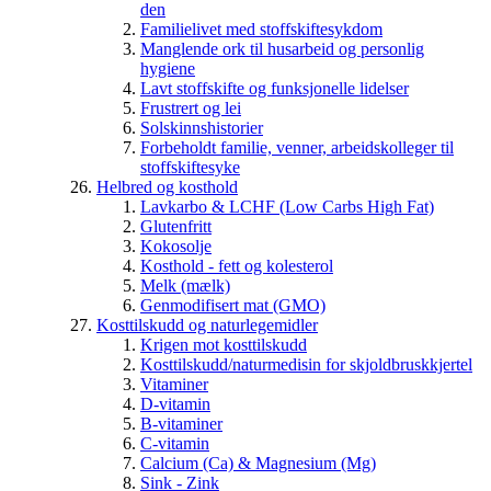
den
Familielivet med stoffskiftesykdom
Manglende ork til husarbeid og personlig
hygiene
Lavt stoffskifte og funksjonelle lidelser
Frustrert og lei
Solskinnshistorier
Forbeholdt familie, venner, arbeidskolleger til
stoffskiftesyke
Helbred og kosthold
Lavkarbo & LCHF (Low Carbs High Fat)
Glutenfritt
Kokosolje
Kosthold - fett og kolesterol
Melk (mælk)
Genmodifisert mat (GMO)
Kosttilskudd og naturlegemidler
Krigen mot kosttilskudd
Kosttilskudd/naturmedisin for skjoldbruskkjertel
Vitaminer
D-vitamin
B-vitaminer
C-vitamin
Calcium (Ca) & Magnesium (Mg)
Sink - Zink