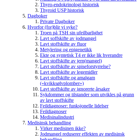
Thyro-endokrinologi historisk
Thyroid USP historisk
Dagboker
Private Dagboker
Hvorfor (for)blir vi syke?
Troen på TSH sin ufeilbarlighet
Lavt soffskifte av jodmangel
Lavt stoffskifte av fluor
Metylering og epigenetikk
Ekte og syntetisk T4 er ikke lik hverandre
Lavt stoffskifte av jern(mangel)
Lavt stoffskifte av spiseforstyrrelse?
Lavt stoffskifte av legemidler
Lavt stoffskifte og amalgam
(«kvikksølvplomber»)
Lavt stoffskifte av ignorerte årsaker
Sykdommer og tilstander som utvikles på grunn
av lavt stoffskifte
Feildiagnoser: funksjonelle lidelser
Feildiagnoser
Medisinalindustri
Medisinsk behandling
Virker medisinen ikke?
Jodmangel reduserer effekten av medisinsk
behandling