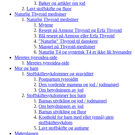
Bøker og artikler om jod
Lavt stoffskifte og fluor
Naturlig Thyroid medisiner
Naturlig Thyroid medisiner
Mytene
Resept på Armour Thyroid og Erfa Thyroid
Blå resept på Armour eller Erfa Thyroid
"Naturlig" Thyroid til danskere
Mangel på Thyroid-medisiner
Naturlig T4 og syntetisk T4 er ikke lik hverandre
Meretes tyreoidea-side
Meretes tyreoidea-side
Mor og barn
Stoffskiftesykdommer og graviditet
Postpartum tyreoiditt
Den vordende mamma og jod / jodmangel
Om betydningen av jod
Stoffskiftesykdommer hos barn
Barnas utvikling og jod / jodmangel
Om betydningen av jod
Barnas utvikling og fluor
Kosthold for barn med eller (ennå) uten
stoffskiftesykdom
Lavt stoffskifte og autisme
Møteplassen