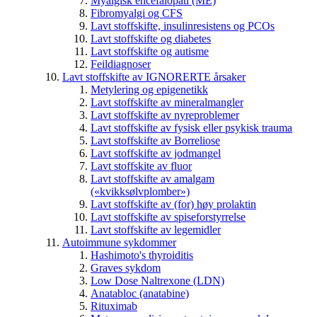
Myalgisk encefalopati (ME)
Fibromyalgi og CFS
Lavt stoffskifte, insulinresistens og PCOs
Lavt stoffskifte og diabetes
Lavt stoffskifte og autisme
Feildiagnoser
Lavt stoffskifte av IGNORERTE årsaker
Metylering og epigenetikk
Lavt stoffskifte av mineralmangler
Lavt stoffskifte av nyreproblemer
Lavt stoffskifte av fysisk eller psykisk trauma
Lavt stoffskifte av Borreliose
Lavt stoffskifte av jodmangel
Lavt stoffskite av fluor
Lavt stoffskifte av amalgam
(«kvikksølvplomber»)
Lavt stoffskifte av (for) høy prolaktin
Lavt stoffskifte av spiseforstyrrelse
Lavt stoffskifte av legemidler
Autoimmune sykdommer
Hashimoto's thyroiditis
Graves sykdom
Low Dose Naltrexone (LDN)
Anatabloc (anatabine)
Rituximab