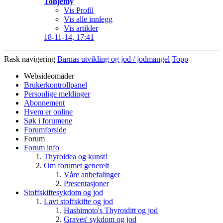
Tonjemy
Vis Profil
Vis alle innlegg
Vis artikler
18-11-14,
17:41
Rask navigering
Barnas utvikling og jod / jodmangel
Topp
Websideomåder
Brukerkontrollpanel
Personlige meldinger
Abonnement
Hvem er online
Søk i forumene
Forumforside
Forum
Forum info
Thyroidea og kunst!
Om forumet generelt
Våre anbefalinger
Presentasjoner
Stoffskiftesykdom og jod
Lavt stoffskifte og jod
Hashimoto's Thyroiditt og jod
Graves' sykdom og jod