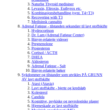
Naturlig Thyroid medisiner
Levaxin, Eltroxin, Euthyrox etc.
Kombinasjonsbehandling (synt. T4+T3)
Recovering with T3
Medisinsk cannabis
Adrenal Fatique - tilstanden sekundær til lavt stoffskifte
Hydrocortison
Dr. Lam (Adrenal Fatigue Center)
Binyre-relaterte videoer
Pregnenolone
Progesteron
Cortisol / ACTH
DHEA
Aldosteron
Adrenal Fatique - Salt
Binyre-relaterte bøker
Sykdommer og tilstander som utvikles PÅ GRUNN
AV lavt stoffskifte
Ataxi (Ataxia)
Lavt stoffskifte - hjerte og kredsløb
Kolesterol
Candida
Kognitive, psykiske og nevrologiske plager
Hjerneskade av lavt stoffskifte