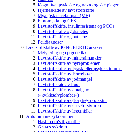
Kognitive, psykiske og nevrologiske plager
Hjerneskade av lavt stoffskifte
Myalgisk encefalopati (ME)
Fibromyalgi og CFS
Lavt stoffskifte, insulinresistens og PCOs
Lavt stoffskifte og diabetes
Lavt stoffskifte og autisme
Feildiagnoser
Lavt stoffskifte av IGNORERTE årsaker
Metylering og epigenetikk
Lavt stoffskifte av mineralmangler
Lavt stoffskifte av nyreproblemer
Lavt stoffskifte av fysisk eller psykisk trauma
Lavt stoffskifte av Borreliose
Lavt stoffskifte av jodmangel
Lavt stoffskite av fluor
Lavt stoffskifte av amalgam
(«kvikksølvplomber»)
Lavt stoffskifte av (for) høy prolaktin
Lavt stoffskifte av spiseforstyrrelse
Lavt stoffskifte av legemidler
Autoimmune sykdommer
Hashimoto's thyroiditis
Graves sykdom