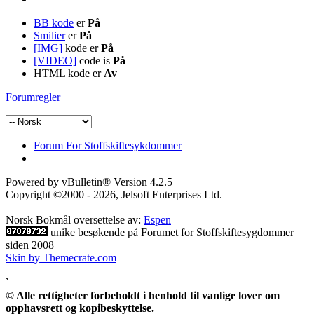
BB kode
er
På
Smilier
er
På
[IMG]
kode er
På
[VIDEO]
code is
På
HTML kode er
Av
Forumregler
Forum For Stoffskiftesykdommer
Powered by vBulletin® Version 4.2.5
Copyright ©2000 - 2026, Jelsoft Enterprises Ltd.
Norsk Bokmål oversettelse av:
Espen
unike besøkende på Forumet for Stoffskiftesygdommer
siden 2008
Skin by Themecrate.com
`
© Alle rettigheter forbeholdt i henhold til vanlige lover om
opphavsrett og kopibeskyttelse.