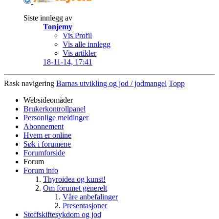
Siste innlegg av
Tonjemy
Vis Profil
Vis alle innlegg
Vis artikler
18-11-14,
17:41
Rask navigering
Barnas utvikling og jod / jodmangel
Topp
Websideomåder
Brukerkontrollpanel
Personlige meldinger
Abonnement
Hvem er online
Søk i forumene
Forumforside
Forum
Forum info
Thyroidea og kunst!
Om forumet generelt
Våre anbefalinger
Presentasjoner
Stoffskiftesykdom og jod