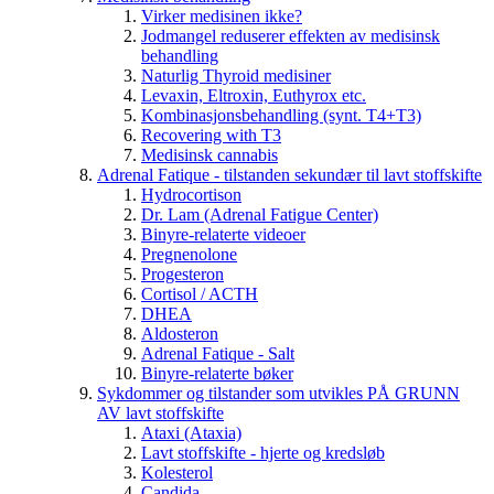
Virker medisinen ikke?
Jodmangel reduserer effekten av medisinsk
behandling
Naturlig Thyroid medisiner
Levaxin, Eltroxin, Euthyrox etc.
Kombinasjonsbehandling (synt. T4+T3)
Recovering with T3
Medisinsk cannabis
Adrenal Fatique - tilstanden sekundær til lavt stoffskifte
Hydrocortison
Dr. Lam (Adrenal Fatigue Center)
Binyre-relaterte videoer
Pregnenolone
Progesteron
Cortisol / ACTH
DHEA
Aldosteron
Adrenal Fatique - Salt
Binyre-relaterte bøker
Sykdommer og tilstander som utvikles PÅ GRUNN
AV lavt stoffskifte
Ataxi (Ataxia)
Lavt stoffskifte - hjerte og kredsløb
Kolesterol
Candida