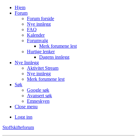
Hjem
Forum
Forum forside
Nye innlegg
FAQ
Kalender
Forumvalg
Merk forumene lest
Hurtige lenker
Dagens innlegg
Nye Innlegg
Aktivitet Stream
Nye innlegg
Merk forumene lest
Søk
Google søk
Avansert søk
Emneskyen
Close menu
Logg inn
Stoffskifteforum