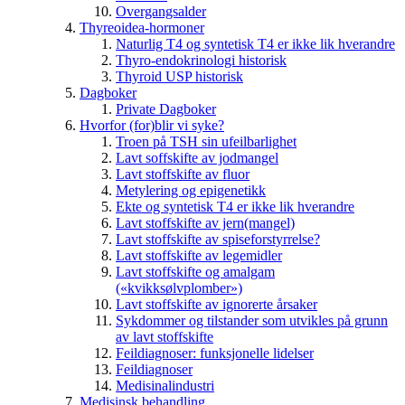
Overgangsalder
Thyreoidea-hormoner
Naturlig T4 og syntetisk T4 er ikke lik hverandre
Thyro-endokrinologi historisk
Thyroid USP historisk
Dagboker
Private Dagboker
Hvorfor (for)blir vi syke?
Troen på TSH sin ufeilbarlighet
Lavt soffskifte av jodmangel
Lavt stoffskifte av fluor
Metylering og epigenetikk
Ekte og syntetisk T4 er ikke lik hverandre
Lavt stoffskifte av jern(mangel)
Lavt stoffskifte av spiseforstyrrelse?
Lavt stoffskifte av legemidler
Lavt stoffskifte og amalgam
(«kvikksølvplomber»)
Lavt stoffskifte av ignorerte årsaker
Sykdommer og tilstander som utvikles på grunn
av lavt stoffskifte
Feildiagnoser: funksjonelle lidelser
Feildiagnoser
Medisinalindustri
Medisinsk behandling