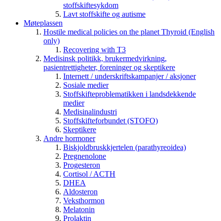
stoffskiftesykdom
Lavt stoffskifte og autisme
Møteplassen
Hostile medical policies on the planet Thyroid (English
only)
Recovering with T3
Medisinsk politikk, brukermedvirkning,
pasientrettigheter, foreninger og skeptikere
Internett / underskriftskampanjer / aksjoner
Sosiale medier
Stoffskifteproblematikken i landsdekkende
medier
Medisinalindustri
Stoffskifteforbundet (STOFO)
Skeptikere
Andre hormoner
Biskjoldbruskkjertelen (parathyreoidea)
Pregnenolone
Progesteron
Cortisol / ACTH
DHEA
Aldosteron
Veksthormon
Melatonin
Prolaktin