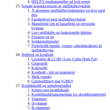
HELFO medisinutgifter på hvit resept
Sosiale konsekvensene av stoffskiftesykdom
Å akseptere stoffskiftesykdommen og leve med
den
Familielivet med stoffskiftesykdom
Manglende ork til husarbeid og personlig
hygiene
Lavt stoffskifte og funksjonelle lidelser
Frustrert og lei
Solskinnshistorier
Forbeholdt familie, venner, arbeidskolleger til
stoffskiftesyke
Helbred og kosthold
Lavkarbo & LCHF (Low Carbs High Fat)
Glutenfritt
Kokosolje
Kosthold - fett og kolesterol
Melk (mælk)
Genmodifisert mat (GMO)
Kosttilskudd og naturlegemidler
Krigen mot kosttilskudd
Kosttilskudd/naturmedisin for skjoldbruskkjertel
Vitaminer
D-vitamin
B-vitaminer