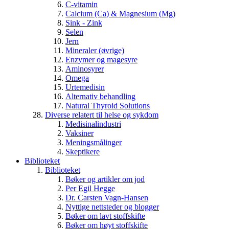
C-vitamin
Calcium (Ca) & Magnesium (Mg)
Sink - Zink
Selen
Jern
Mineraler (øvrige)
Enzymer og magesyre
Aminosyrer
Omega
Urtemedisin
Alternativ behandling
Natural Thyroid Solutions
Diverse relatert til helse og sykdom
Medisinalindustri
Vaksiner
Meningsmålinger
Skeptikere
Biblioteket
Biblioteket
Bøker og artikler om jod
Per Egil Hegge
Dr. Carsten Vagn-Hansen
Nyttige nettsteder og blogger
Bøker om lavt stoffskifte
Bøker om høyt stoffskifte