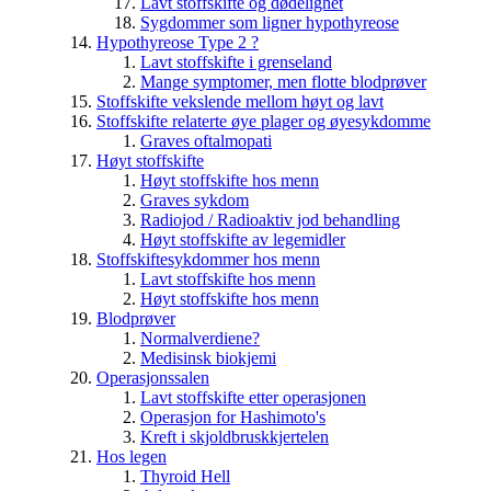
Lavt stoffskifte og dødelighet
Sygdommer som ligner hypothyreose
Hypothyreose Type 2 ?
Lavt stoffskifte i grenseland
Mange symptomer, men flotte blodprøver
Stoffskifte vekslende mellom høyt og lavt
Stoffskifte relaterte øye plager og øyesykdomme
Graves oftalmopati
Høyt stoffskifte
Høyt stoffskifte hos menn
Graves sykdom
Radiojod / Radioaktiv jod behandling
Høyt stoffskifte av legemidler
Stoffskiftesykdommer hos menn
Lavt stoffskifte hos menn
Høyt stoffskifte hos menn
Blodprøver
Normalverdiene?
Medisinsk biokjemi
Operasjonssalen
Lavt stoffskifte etter operasjonen
Operasjon for Hashimoto's
Kreft i skjoldbruskkjertelen
Hos legen
Thyroid Hell