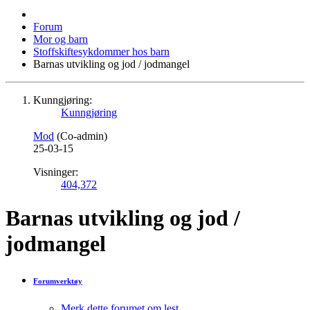
Forum
Mor og barn
Stoffskiftesykdommer hos barn
Barnas utvikling og jod / jodmangel
Kunngjøring:
Kunngjøring
Mod
(Co-admin)
25-03-15
Visninger:
404,372
Barnas utvikling og jod /
jodmangel
Forumverktøy
Merk dette forumet om lest