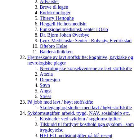
Advarsler
Breve til legen
Endokrinologer
Thierry Hertoghe
Heggeli Helhetsmedisin
Funksjonellmedisinsk senter i Oslo
Dr. Bjørn Johan Øverbye
Lynx Medisinske Senter i Rolvsøy, Fredrikstad
Oftebro Helse
Balder-klinikken
Hjerneskade av lavt stoffskifte: kognitive, psykiske og
nevrologiske plager
Nevrologiske konsekvensene av lavt stoffskifte
Ataxia
Depresjon
Søvn
Angst
Stress
På jobb med lavt / høyt stoffskifte
Skolegang og studier med lavt / høyt stoffskifte
Sykdomsutgifter, arbeid, trygd, NAV, sosialhjelp etc.
Kostnader ved sykdom / sygdomsutgifter
Tilskudd til fordyret kosthold pga sykdom - som
trygdeytelse
HELFO medisinutgifter på blå resept