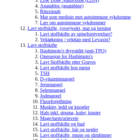
Low Dose Naltrexone (LDN)
Anatabloc (anatabine)
Rituximab
Mat som medisin mot autoimmune sykdomme
Lær om autoimmune sykdommer
Lavt stoffskifte, (over)vekt, mat og trening
Lavt stoffskifte av spiseforstyrrelser?
Vektøkning / vekttap med Levaxin?
Lavt stoffskifte
Hashimoto's thyroiditt (anti-TPO)
Operasjon for Hashimoto's
Lavt Stoffskifte etter Graves
Lavt stoffskifte hos menn
TSH
D-vitaminmangel
Jernmangel
Selenmangel
Jodmangel
Fluorforgiftning
Muskler, ledd og knogler
Hals inkl. struma, kuler, knuter
Mage/tarm/urinveie
Lavt stoffskifte og hud
Lavt stoffskifte, hår og negler
Lavt stoffskifte, munn og slimhinner