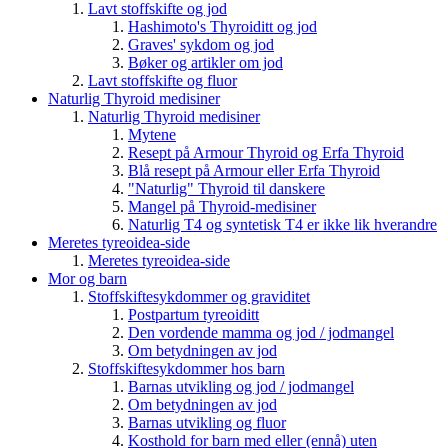
Lavt stoffskifte og jod
Hashimoto's Thyroiditt og jod
Graves' sykdom og jod
Bøker og artikler om jod
Lavt stoffskifte og fluor
Naturlig Thyroid medisiner
Naturlig Thyroid medisiner
Mytene
Resept på Armour Thyroid og Erfa Thyroid
Blå resept på Armour eller Erfa Thyroid
"Naturlig" Thyroid til danskere
Mangel på Thyroid-medisiner
Naturlig T4 og syntetisk T4 er ikke lik hverandre
Meretes tyreoidea-side
Meretes tyreoidea-side
Mor og barn
Stoffskiftesykdommer og graviditet
Postpartum tyreoiditt
Den vordende mamma og jod / jodmangel
Om betydningen av jod
Stoffskiftesykdommer hos barn
Barnas utvikling og jod / jodmangel
Om betydningen av jod
Barnas utvikling og fluor
Kosthold for barn med eller (ennå) uten