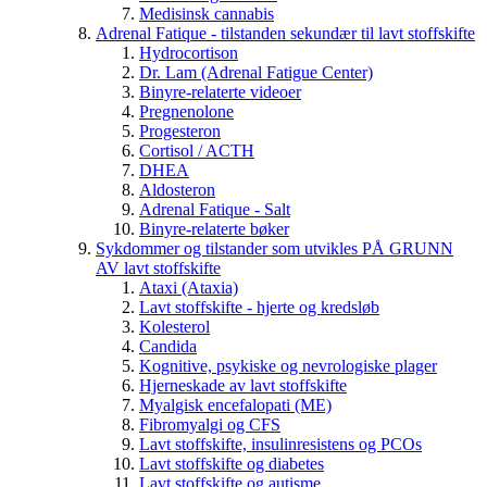
Medisinsk cannabis
Adrenal Fatique - tilstanden sekundær til lavt stoffskifte
Hydrocortison
Dr. Lam (Adrenal Fatigue Center)
Binyre-relaterte videoer
Pregnenolone
Progesteron
Cortisol / ACTH
DHEA
Aldosteron
Adrenal Fatique - Salt
Binyre-relaterte bøker
Sykdommer og tilstander som utvikles PÅ GRUNN
AV lavt stoffskifte
Ataxi (Ataxia)
Lavt stoffskifte - hjerte og kredsløb
Kolesterol
Candida
Kognitive, psykiske og nevrologiske plager
Hjerneskade av lavt stoffskifte
Myalgisk encefalopati (ME)
Fibromyalgi og CFS
Lavt stoffskifte, insulinresistens og PCOs
Lavt stoffskifte og diabetes
Lavt stoffskifte og autisme