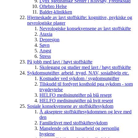
Lynx Medisinske Senter i Rolvsøy, Fredrikstad
Oftebro Helse
Balder-klinikken
Hjerneskade av lavt stoffskifte: kognitive, psykiske og
nevrologiske plager
Nevrologiske konsekvensene av lavt stoffskifte
Ataxia
Depresjon
Søvn
Angst
Stress
På jobb med lavt / høyt stoffskifte
Skolegang og studier med lavt / høyt stoffskifte
Sykdomsutgifter, arbeid, trygd, NAV, sosialhjelp etc.
Kostnader ved sykdom / sygdomsutgifter
Tilskudd til fordyret kosthold pga sykdom - som
trygdeytelse
HELFO medisinutgifter på blå resept
HELFO medisinutgifter på hvit resept
Sosiale konsekvensene av stoffskiftesykdom
Å akseptere stoffskiftesykdommen og leve med
den
Familielivet med stoffskiftesykdom
Manglende ork til husarbeid og personlig
hygiene