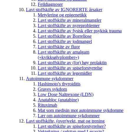
Feildiagnoser
Lavt stoffskifte av IGNORERTE årsaker
Metylering og epigenetikk
Lavt stoffskifte av mineralmangler
Lavt stoffskifte av nyreproblemer
Lavt stoffskifte av fysisk eller psykisk trauma
Lavt stoffskifte av Borreliose
Lavt stoffskifte av jodmangel
Lavt stoffskite av fluor
Lavt stoffskifte av amalgam
(«kvikksølvplomber»)
Lavt stoffskifte av (for) høy prolaktin
Lavt stoffskifte av spiseforstyrrelse
Lavt stoffskifte av legemidler
Autoimmune sykdommer
Hashimoto's thyroiditis
Graves sykdom
Low Dose Naltrexone (LDN)
Anatabloc (anatabine)
Rituximab
Mat som medisin mot autoimmune sykdomme
Lær om autoimmune sykdommer
Lavt stoffskifte, (over)vekt, mat og trening
Lavt stoffskifte av spiseforstyrrelser?
Vektøkning / vekttap med Levaxin?