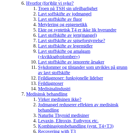
Hvorfor (for)blir vi syke?
Troen på TSH sin ufeilbarlighet
Lavt soffskifte av jodmangel
Lavt stoffskifte av fluor
Metylering og epigenetikk
Ekte og syntetisk T4 er ikke lik hverandre
Lavt stoffskifte av jern(mangel)
Lavt stoffskifte av spiseforstyrrelse?
Lavt stoffskifte av legemidler
Lavt stoffskifte og amalgam
(«kvikksølvplomber»)
Lavt stoffskifte av ignorerte årsaker
Sykdommer og tilstander som utvikles på grunn
av lavt stoffskifte
Feildiagnoser: funksjonelle lidelser
Feildiagnoser
Medisinalindustri
Medisinsk behandling
Virker medisinen ikke?
Jodmangel reduserer effekten av medisinsk
behandling
Naturlig Thyroid medisiner
Levaxin, Eltroxin, Euthyrox etc.
Kombinasjonsbehandling (synt. T4+T3)
Recovering with T3