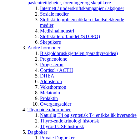
pasientrettigheter, foreninger og skeptikere
Internett / underskriftskampanjer / aksjoner
Sosiale medier
Stoffskifteproblematikken i landsdekkende
medier
Medisinalindustri
Stoffskifteforbundet (STOFO)
Skeptikere
Andre hormoner
Biskjoldbruskkjertelen (parathyreoidea)
Pregnenolone
Progesteron
Cortisol / ACTH
DHEA
Aldosteron
Veksthormon
Melatonin
Prolaktin
Overgangsalder
Thyreoidea-hormoner
Naturlig T4 og syntetisk T4 er ikke lik hverandre
Thyro-endokrinologi historisk
Thyroid USP historisk
Dagboker
Private Dagboker