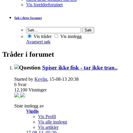
Vis foreldreforumet
Søk i dette forumet
Vis tråder
Vis innlegg
Avansert søk
Tråder i forumet
Spiser ikke fisk - tar ikke tran..
Started by
Kevlin
, 15-08-13 20:38
6
Svar
12,100
Visninger
Siste innlegg av
Vigdis
Vis Profil
Vis alle innlegg
Vis artikler
17-08-13,
05:20