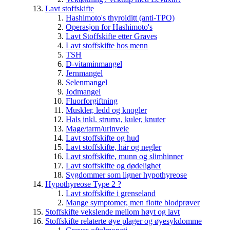
Lavt stoffskifte
Hashimoto's thyroiditt (anti-TPO)
Operasjon for Hashimoto's
Lavt Stoffskifte etter Graves
Lavt stoffskifte hos menn
TSH
D-vitaminmangel
Jernmangel
Selenmangel
Jodmangel
Fluorforgiftning
Muskler, ledd og knogler
Hals inkl. struma, kuler, knuter
Mage/tarm/urinveie
Lavt stoffskifte og hud
Lavt stoffskifte, hår og negler
Lavt stoffskifte, munn og slimhinner
Lavt stoffskifte og dødelighet
Sygdommer som ligner hypothyreose
Hypothyreose Type 2 ?
Lavt stoffskifte i grenseland
Mange symptomer, men flotte blodprøver
Stoffskifte vekslende mellom høyt og lavt
Stoffskifte relaterte øye plager og øyesykdomme