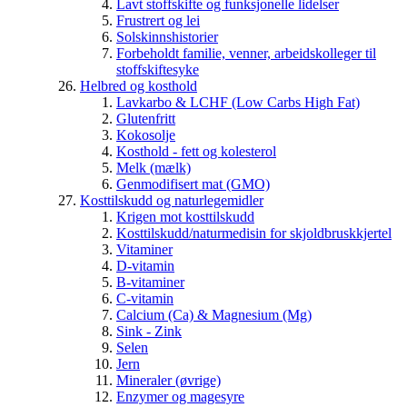
Lavt stoffskifte og funksjonelle lidelser
Frustrert og lei
Solskinnshistorier
Forbeholdt familie, venner, arbeidskolleger til
stoffskiftesyke
Helbred og kosthold
Lavkarbo & LCHF (Low Carbs High Fat)
Glutenfritt
Kokosolje
Kosthold - fett og kolesterol
Melk (mælk)
Genmodifisert mat (GMO)
Kosttilskudd og naturlegemidler
Krigen mot kosttilskudd
Kosttilskudd/naturmedisin for skjoldbruskkjertel
Vitaminer
D-vitamin
B-vitaminer
C-vitamin
Calcium (Ca) & Magnesium (Mg)
Sink - Zink
Selen
Jern
Mineraler (øvrige)
Enzymer og magesyre