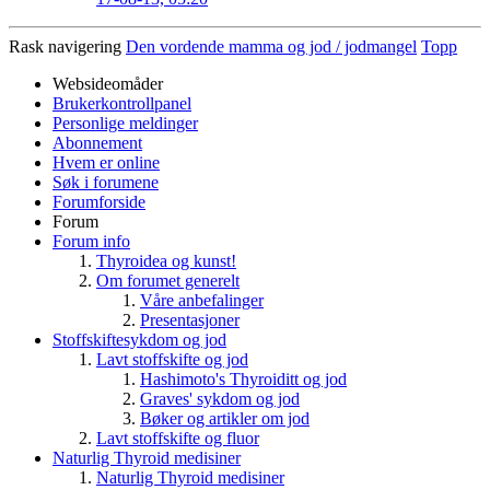
Rask navigering
Den vordende mamma og jod / jodmangel
Topp
Websideomåder
Brukerkontrollpanel
Personlige meldinger
Abonnement
Hvem er online
Søk i forumene
Forumforside
Forum
Forum info
Thyroidea og kunst!
Om forumet generelt
Våre anbefalinger
Presentasjoner
Stoffskiftesykdom og jod
Lavt stoffskifte og jod
Hashimoto's Thyroiditt og jod
Graves' sykdom og jod
Bøker og artikler om jod
Lavt stoffskifte og fluor
Naturlig Thyroid medisiner
Naturlig Thyroid medisiner