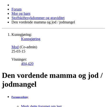
Forum
Mor og barn
Stoffskiftesykdommer og graviditet
Den vordende mamma og jod / jodmangel
Kunngjøring:
Kunngjøring
Mod
(Co-admin)
25-03-15
Visninger:
404,420
Den vordende mamma og jod /
jodmangel
Forumverktøy
Merk dette forumet om lest