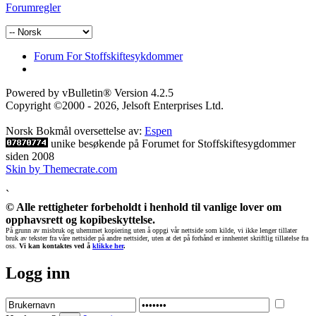
Forumregler
Forum For Stoffskiftesykdommer
Powered by vBulletin® Version 4.2.5
Copyright ©2000 - 2026, Jelsoft Enterprises Ltd.
Norsk Bokmål oversettelse av:
Espen
unike besøkende på Forumet for Stoffskiftesygdommer
siden 2008
Skin by Themecrate.com
`
© Alle rettigheter forbeholdt i henhold til vanlige lover om
opphavsrett og kopibeskyttelse.
På grunn av misbruk og uhemmet kopiering uten å oppgi vår nettside som kilde, vi ikke lenger tillater
bruk av tekster fra våre nettsider på andre nettsider, uten at det på forhånd er innhentet skriftlig tillatelse fra
oss.
Vi kan kontaktes ved å
klikke her
.
Logg inn