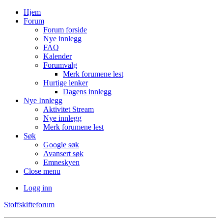
Hjem
Forum
Forum forside
Nye innlegg
FAQ
Kalender
Forumvalg
Merk forumene lest
Hurtige lenker
Dagens innlegg
Nye Innlegg
Aktivitet Stream
Nye innlegg
Merk forumene lest
Søk
Google søk
Avansert søk
Emneskyen
Close menu
Logg inn
Stoffskifteforum