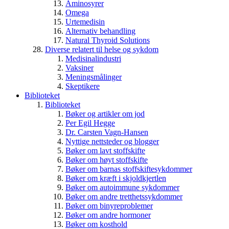
Aminosyrer
Omega
Urtemedisin
Alternativ behandling
Natural Thyroid Solutions
Diverse relatert til helse og sykdom
Medisinalindustri
Vaksiner
Meningsmålinger
Skeptikere
Biblioteket
Biblioteket
Bøker og artikler om jod
Per Egil Hegge
Dr. Carsten Vagn-Hansen
Nyttige nettsteder og blogger
Bøker om lavt stoffskifte
Bøker om høyt stoffskifte
Bøker om barnas stoffskiftesykdommer
Bøker om kræft i skjoldkjertlen
Bøker om autoimmune sykdommer
Bøker om andre tretthetssykdommer
Bøker om binyreproblemer
Bøker om andre hormoner
Bøker om kosthold