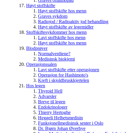
Graves oftalmopati
Høyt stoffskifte
Høyt stoffskifte hos menn
Graves sykdom
Radiojod / Radioaktiv jod behandling
Høyt stoffskifte av legemidler
Stoffskiftesykdommer hos menn
Lavt stoffskifte hos menn
Høyt stoffskifte hos menn
Blodprøver
Normalverdiene?
Medisinsk biokjemi
Operasjonssalen
Lavt stoffskifte etter operasjonen
Operasjon for Hashimoto's
Kreft i skjoldbruskkjertelen
Hos legen
Thyroid Hell
Advarsler
Breve til legen
Endokrinologer
Thierry Hertoghe
Heggeli Helhetsmedisin
Funksjonellmedisinsk senter i Oslo
Dr. Bjørn Johan Øverbye