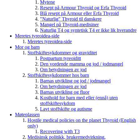
Mytene
Resept på Armour Thyroid og Erfa Thyroid
Blå resept på Armour eller Erfa Thyroid
"Naturlig" Thyroid til danskere
Mangel på Thyroid-medisiner
Naturlig T4 og syntetisk T4 er ikke lik hverandre
Meretes tyreoidea-side
Meretes tyreoidea-side
Mor og barn
Stoffskiftesykdommer og graviditet
Postpartum tyreoiditt
Den vordende mamma og jod / jodmangel
Om betydningen av jod
Stoffskiftesykdommer hos barn
Barnas utvikling og jod / jodmangel
Om betydningen av jod
Barnas utvikling og fluor
Kosthold for barn med eller (ennå) uten
stoffskiftesykdom
Lavt stoffskifte og autisme
Møteplassen
Hostile medical policies on the planet Thyroid (English
only)
Recovering with T3
Medisinsk politikk, brukermedvirkning,