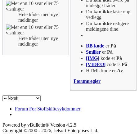
innlegg / tråder
Du
kan ikke
laste opp
Hete tråder med nye
vedlegg
meldinger
Du
kan ikke
redigere
meldingene dine
Hete tråder uten nye
meldinger
BB kode
er
På
Smilier
er
På
[IMG]
kode er
På
[VIDEO]
code is
På
HTML kode er
Av
Forumregler
Forum For Stoffskiftesykdommer
Powered by vBulletin® Version 4.2.5
Copyright ©2000 - 2026, Jelsoft Enterprises Ltd.