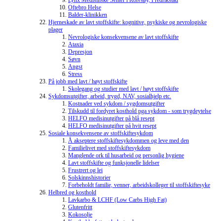
Lynx Medisinske Senter i Rolvsøy, Fredrikstad
Oftebro Helse
Balder-klinikken
Hjerneskade av lavt stoffskifte: kognitive, psykiske og nevrologiske
plager
Nevrologiske konsekvensene av lavt stoffskifte
Ataxia
Depresjon
Søvn
Angst
Stress
På jobb med lavt / høyt stoffskifte
Skolegang og studier med lavt / høyt stoffskifte
Sykdomsutgifter, arbeid, trygd, NAV, sosialhjelp etc.
Kostnader ved sykdom / sygdomsutgifter
Tilskudd til fordyret kosthold pga sykdom - som trygdeytelse
HELFO medisinutgifter på blå resept
HELFO medisinutgifter på hvit resept
Sosiale konsekvensene av stoffskiftesykdom
Å akseptere stoffskiftesykdommen og leve med den
Familielivet med stoffskiftesykdom
Manglende ork til husarbeid og personlig hygiene
Lavt stoffskifte og funksjonelle lidelser
Frustrert og lei
Solskinnshistorier
Forbeholdt familie, venner, arbeidskolleger til stoffskiftesyke
Helbred og kosthold
Lavkarbo & LCHF (Low Carbs High Fat)
Glutenfritt
Kokosolje