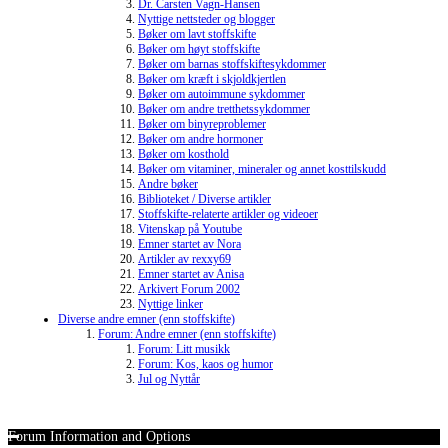
Dr. Carsten Vagn-Hansen
Nyttige nettsteder og blogger
Bøker om lavt stoffskifte
Bøker om høyt stoffskifte
Bøker om barnas stoffskiftesykdommer
Bøker om kræft i skjoldkjertlen
Bøker om autoimmune sykdommer
Bøker om andre tretthetssykdommer
Bøker om binyreproblemer
Bøker om andre hormoner
Bøker om kosthold
Bøker om vitaminer, mineraler og annet kosttilskudd
Andre bøker
Biblioteket / Diverse artikler
Stoffskifte-relaterte artikler og videoer
Vitenskap på Youtube
Emner startet av Nora
Artikler av rexxy69
Emner startet av Anisa
Arkivert Forum 2002
Nyttige linker
Diverse andre emner (enn stoffskifte)
Forum: Andre emner (enn stoffskifte)
Forum: Litt musikk
Forum: Kos, kaos og humor
Jul og Nyttår
Forum Information and Options