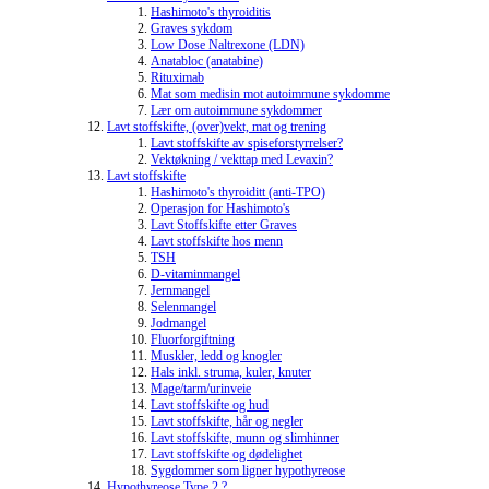
Hashimoto's thyroiditis
Graves sykdom
Low Dose Naltrexone (LDN)
Anatabloc (anatabine)
Rituximab
Mat som medisin mot autoimmune sykdomme
Lær om autoimmune sykdommer
Lavt stoffskifte, (over)vekt, mat og trening
Lavt stoffskifte av spiseforstyrrelser?
Vektøkning / vekttap med Levaxin?
Lavt stoffskifte
Hashimoto's thyroiditt (anti-TPO)
Operasjon for Hashimoto's
Lavt Stoffskifte etter Graves
Lavt stoffskifte hos menn
TSH
D-vitaminmangel
Jernmangel
Selenmangel
Jodmangel
Fluorforgiftning
Muskler, ledd og knogler
Hals inkl. struma, kuler, knuter
Mage/tarm/urinveie
Lavt stoffskifte og hud
Lavt stoffskifte, hår og negler
Lavt stoffskifte, munn og slimhinner
Lavt stoffskifte og dødelighet
Sygdommer som ligner hypothyreose
Hypothyreose Type 2 ?