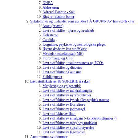
DHEA
Aldosteron
Adrenal Fatique - Salt
Binyre-relaterte bøker
Sykdommer og tilstander som utvikles PÅ GRUNN AV lavt stoffskifte
Ataxi (Ataxia)
Lavt stoffskifte - hjerte og kredsløb
Kolesterol
Candida
Kognitive, psykiske og nevrologiske plager
Hjerneskade av lavt stoffskifte
Myalgisk encefalopati (ME)
Fibromyalgi og CFS
Lavt stoffskifte, insulinresistens og PCOs
Lavt stoffskifte og diabetes
Lavt stoffskifte og autisme
Feildiagnoser
Lavt stoffskifte av IGNORERTE årsaker
Metylering og epigenetikk
Lavt stoffskifte av mineralmangler
Lavt stoffskifte av nyreproblemer
Lavt stoffskifte av fysisk eller psykisk trauma
Lavt stoffskifte av Borreliose
Lavt stoffskifte av jodmangel
Lavt stoffskite av fluor
Lavt stoffskifte av amalgam («kvikksølvplomber»)
Lavt stoffskifte av (for) høy prolaktin
Lavt stoffskifte av spiseforstyrrelse
Lavt stoffskifte av legemidler
Autoimmune sykdommer