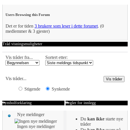
Users Browsing this Forum
Det er for tiden
3 brukere som leser i dette forumet
. (0
medlemmer & 3 gjester)
Tråd visningsmuligheter
Vis tråder fra...
Sortert etter:
Vis tråder...
Stigende
Synkende
Symbolforklaring
Regler for innlegg
Nye meldinger
Du
kan ikke
starte nye
tråder
Ingen nye meldinger
Du
kan ikke
svare på