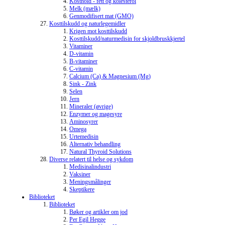
Kosthold - fett og kolesterol
Melk (mælk)
Genmodifisert mat (GMO)
Kosttilskudd og naturlegemidler
Krigen mot kosttilskudd
Kosttilskudd/naturmedisin for skjoldbruskkjertel
Vitaminer
D-vitamin
B-vitaminer
C-vitamin
Calcium (Ca) & Magnesium (Mg)
Sink - Zink
Selen
Jern
Mineraler (øvrige)
Enzymer og magesyre
Aminosyrer
Omega
Urtemedisin
Alternativ behandling
Natural Thyroid Solutions
Diverse relatert til helse og sykdom
Medisinalindustri
Vaksiner
Meningsmålinger
Skeptikere
Biblioteket
Biblioteket
Bøker og artikler om jod
Per Egil Hegge