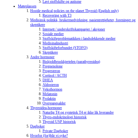
Lavt stoffskifte og autisme
Møteplassen
Hostile medical policies on the planet Thyroid (English only)
Recovering with T3
Medisinsk politikk, brukermedvirkning, pasientrettigheter, foreninger og
skeptikere
Internett / underskriftskampanjer / aksjoner
Sosiale medier
Stoffskifteproblematikken i landsdekkende medier
Medisinalindustri
Stoffskifteforbundet (STOFO)
Skeptikere
Andre hormoner
Biskjoldbruskkjertelen (parathyreoidea)
Pregnenolone
Progesteron
Cortisol / ACTH
DHEA
Aldosteron
Veksthormon
Melatonin
Prolaktin
Overgangsalder
Thyreoidea-hormoner
Naturlig T4 og syntetisk T4 er ikke lik hverandre
Thyro-endokrinologi historisk
Thyroid USP historisk
Dagboker
Private Dagboker
Hvorfor (for)blir vi syke?