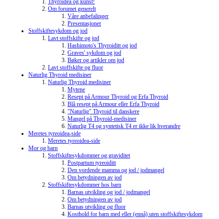
Thyroidea og kunst!
Om forumet generelt
Våre anbefalinger
Presentasjoner
Stoffskiftesykdom og jod
Lavt stoffskifte og jod
Hashimoto's Thyroiditt og jod
Graves' sykdom og jod
Bøker og artikler om jod
Lavt stoffskifte og fluor
Naturlig Thyroid medisiner
Naturlig Thyroid medisiner
Mytene
Resept på Armour Thyroid og Erfa Thyroid
Blå resept på Armour eller Erfa Thyroid
"Naturlig" Thyroid til danskere
Mangel på Thyroid-medisiner
Naturlig T4 og syntetisk T4 er ikke lik hverandre
Meretes tyreoidea-side
Meretes tyreoidea-side
Mor og barn
Stoffskiftesykdommer og graviditet
Postpartum tyreoiditt
Den vordende mamma og jod / jodmangel
Om betydningen av jod
Stoffskiftesykdommer hos barn
Barnas utvikling og jod / jodmangel
Om betydningen av jod
Barnas utvikling og fluor
Kosthold for barn med eller (ennå) uten stoffskiftesykdom