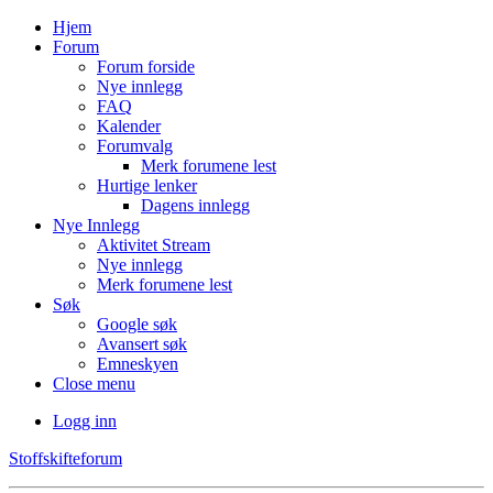
Hjem
Forum
Forum forside
Nye innlegg
FAQ
Kalender
Forumvalg
Merk forumene lest
Hurtige lenker
Dagens innlegg
Nye Innlegg
Aktivitet Stream
Nye innlegg
Merk forumene lest
Søk
Google søk
Avansert søk
Emneskyen
Close menu
Logg inn
Stoffskifteforum