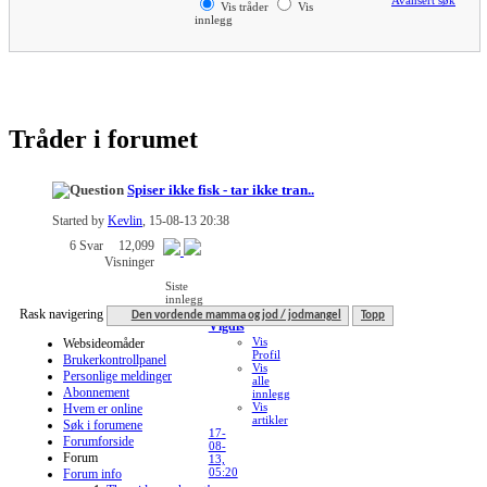
Vis tråder
Vis
innlegg
Tråder i forumet
Spiser ikke fisk - tar ikke tran..
Started by
Kevlin
, 15-08-13 20:38
6
Svar
12,099
Visninger
Siste
innlegg
av
Rask navigering
Den vordende mamma og jod / jodmangel
Topp
Vigdis
Vis
Websideomåder
Profil
Brukerkontrollpanel
Vis
Personlige meldinger
alle
Abonnement
innlegg
Vis
Hvem er online
artikler
Søk i forumene
17-
Forumforside
08-
Forum
13,
05:20
Forum info