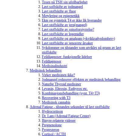
Troen på TSH sin ufeilbarlighet
Lavt soffskifte av jodmangel
Lavt stoffskifte av fluor
Metylering og epigenetikk
Ekte og syntetisk T4 er ikke lik hverandre
Lavt stoffskifte av jern(mangel)
Lavt stoffskifte av spiseforstyrrelse?
Lavt stoffskifte av legemidler
Lavt stoffskifte og amalgam («kvikksølvplomber»)
Lavt stoffskifte av ignorerte årsaker
Sykdommer og tilstander som utvikles på grunn av lavt
stoffskifte
Feildiagnoser: funksjonelle lidelser
Feildiagnoser
Medisinalindustri
Medisinsk behandling
Virker medisinen ikke?
Jodmangel reduserer effekten av medisinsk behandling
Naturlig Thyroid medisiner
Levaxin, Eltroxin, Euthyrox etc.
Kombinasjonsbehandling (synt. T4+T3)
Recovering with T3
Medisinsk cannabis
Adrenal Fatique - tilstanden sekundær til lavt stoffskifte
Hydrocortison
Dr. Lam (Adrenal Fatigue Center)
Binyre-relaterte videoer
Pregnenolone
Progesteron
Cortisol / ACTH