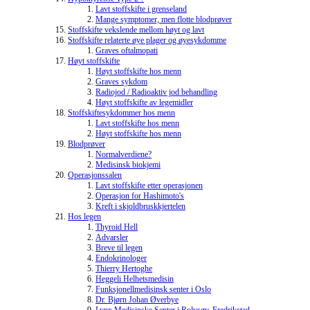
Lavt stoffskifte i grenseland
Mange symptomer, men flotte blodprøver
Stoffskifte vekslende mellom høyt og lavt
Stoffskifte relaterte øye plager og øyesykdomme
Graves oftalmopati
Høyt stoffskifte
Høyt stoffskifte hos menn
Graves sykdom
Radiojod / Radioaktiv jod behandling
Høyt stoffskifte av legemidler
Stoffskiftesykdommer hos menn
Lavt stoffskifte hos menn
Høyt stoffskifte hos menn
Blodprøver
Normalverdiene?
Medisinsk biokjemi
Operasjonssalen
Lavt stoffskifte etter operasjonen
Operasjon for Hashimoto's
Kreft i skjoldbruskkjertelen
Hos legen
Thyroid Hell
Advarsler
Breve til legen
Endokrinologer
Thierry Hertoghe
Heggeli Helhetsmedisin
Funksjonellmedisinsk senter i Oslo
Dr. Bjørn Johan Øverbye