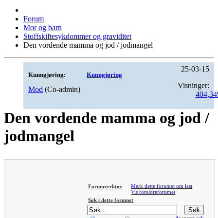
Forum
Mor og barn
Stoffskiftesykdommer og graviditet
Den vordende mamma og jod / jodmangel
25-03-15
Kunngjøring:
Kunngjøring
Visninger:
Mod
(Co-admin)
404,34
Den vordende mamma og jod /
jodmangel
Merk dette forumet om lest
Forumverktøy
Vis foreldreforumet
Søk i dette forumet
Avansert søk