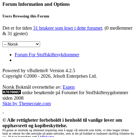
Forum Information and Options
Users Browsing this Forum
Det er for tiden
31 brukere som leser i dette forumet
. (0 medlemmer
& 31 gjester)
Forum For Stoffskiftesykdommer
Powered by vBulletin® Version 4.2.5
Copyright ©2000 - 2026, Jelsoft Enterprises Ltd.
Norsk Bokmål oversettelse av:
Espen
unike besøkende på Forumet for Stoffskiftesygdommer
siden 2008
Skin by Themecrate.com
`
© Alle rettigheter forbeholdt i henhold til vanlige lover om
opphavsrett og kopibeskyttelse.
På grunn av misbruk og uhemmet kopiering uten å oppgi vår nettside som kilde, vi ikke lenger tillater
bruk av tekster fra våre nettsider på andre nettsider, uten at det på forhånd er innhentet skriftlig tillatelse fra
oss.
Vi kan kontaktes ved å
klikke her
.