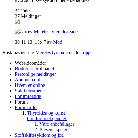
hvordan disse sykdommene behandles.
3
Tråder
27
Meldinger
Meretes tyreoidea-side
30-11-13,
18:47
av
Mod
Rask navigering
Meretes tyreoidea-side
Topp
Websideomåder
Brukerkontrollpanel
Personlige meldinger
Abonnement
Hvem er online
Søk i forumene
Forumforside
Forum
Forum info
Thyroidea og kunst!
Om forumet generelt
Våre anbefalinger
Presentasjoner
Stoffskiftesykdom og jod