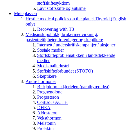
stoffskiftesykdom
Lavt stoffskifte og autisme
Møteplassen
Hostile medical policies on the planet Thyroid (English
only)
Recovering with T3
Medisinsk politikk, brukermedvirkning,
pasientrettigheter, foreninger og skeptikere
Internett / underskriftskampanjer / aksjoner
Sosiale medier
Stoffskifteproblematikken i landsdekkende
medier
Medisinalindustri
Stoffskifteforbundet (STOFO)
Skeptikere
Andre hormoner
Biskjoldbruskkjertelen (parathyreoidea)
Pregnenolone
Progesteron
Cortisol / ACTH
DHEA
Aldosteron
Veksthormon
Melatonin
Prolaktin