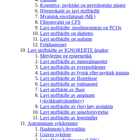
Kognitive, psykiske og nevrologiske plager
Hjerneskade av lavt stoffskifte
Myalgisk encefalopati (ME)
Fibromyalgi og CFS
Lavt stoffskifte, insulinresistens og PCOs
Lavt stoffskifte og diabetes
Lavt stoffskifte og autisme
Feildiagnoser
Lavt stoffskifte av IGNORERTE årsaker
Metylering og epigenetikk
Lavt stoffskifte av mineralmangler
Lavt stoffskifte av nyreproblemer
Lavt stoffskifte av fysisk eller psykisk trauma
Lavt stoffskifte av Borreliose
Lavt stoffskifte av jodmangel
Lavt stoffskite av fluor
Lavt stoffskifte av amalgam
(«kvikksølvplomber»)
Lavt stoffskifte av (for) høy prolaktin
Lavt stoffskifte av spiseforstyrrelse
Lavt stoffskifte av legemidler
Autoimmune sykdommer
Hashimoto's thyroiditis
Graves sykdom