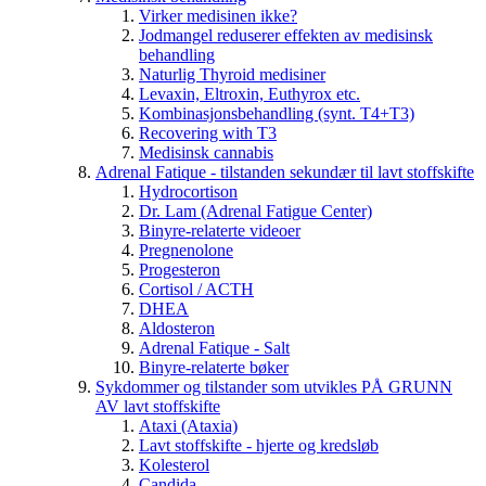
Virker medisinen ikke?
Jodmangel reduserer effekten av medisinsk
behandling
Naturlig Thyroid medisiner
Levaxin, Eltroxin, Euthyrox etc.
Kombinasjonsbehandling (synt. T4+T3)
Recovering with T3
Medisinsk cannabis
Adrenal Fatique - tilstanden sekundær til lavt stoffskifte
Hydrocortison
Dr. Lam (Adrenal Fatigue Center)
Binyre-relaterte videoer
Pregnenolone
Progesteron
Cortisol / ACTH
DHEA
Aldosteron
Adrenal Fatique - Salt
Binyre-relaterte bøker
Sykdommer og tilstander som utvikles PÅ GRUNN
AV lavt stoffskifte
Ataxi (Ataxia)
Lavt stoffskifte - hjerte og kredsløb
Kolesterol
Candida