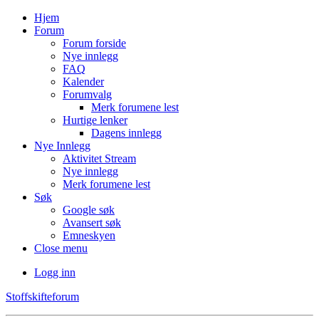
Hjem
Forum
Forum forside
Nye innlegg
FAQ
Kalender
Forumvalg
Merk forumene lest
Hurtige lenker
Dagens innlegg
Nye Innlegg
Aktivitet Stream
Nye innlegg
Merk forumene lest
Søk
Google søk
Avansert søk
Emneskyen
Close menu
Logg inn
Stoffskifteforum