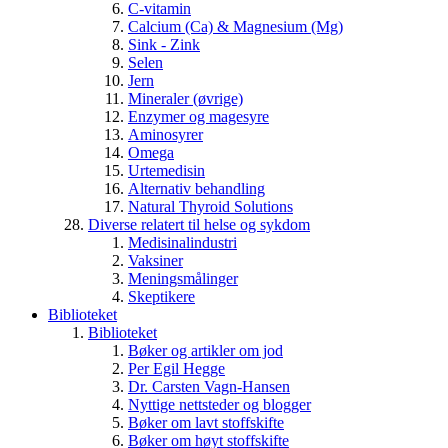
C-vitamin
Calcium (Ca) & Magnesium (Mg)
Sink - Zink
Selen
Jern
Mineraler (øvrige)
Enzymer og magesyre
Aminosyrer
Omega
Urtemedisin
Alternativ behandling
Natural Thyroid Solutions
Diverse relatert til helse og sykdom
Medisinalindustri
Vaksiner
Meningsmålinger
Skeptikere
Biblioteket
Biblioteket
Bøker og artikler om jod
Per Egil Hegge
Dr. Carsten Vagn-Hansen
Nyttige nettsteder og blogger
Bøker om lavt stoffskifte
Bøker om høyt stoffskifte