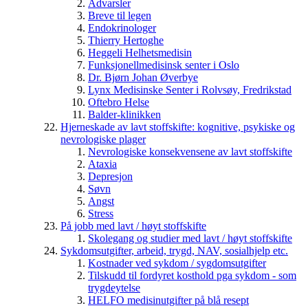
Advarsler
Breve til legen
Endokrinologer
Thierry Hertoghe
Heggeli Helhetsmedisin
Funksjonellmedisinsk senter i Oslo
Dr. Bjørn Johan Øverbye
Lynx Medisinske Senter i Rolvsøy, Fredrikstad
Oftebro Helse
Balder-klinikken
Hjerneskade av lavt stoffskifte: kognitive, psykiske og
nevrologiske plager
Nevrologiske konsekvensene av lavt stoffskifte
Ataxia
Depresjon
Søvn
Angst
Stress
På jobb med lavt / høyt stoffskifte
Skolegang og studier med lavt / høyt stoffskifte
Sykdomsutgifter, arbeid, trygd, NAV, sosialhjelp etc.
Kostnader ved sykdom / sygdomsutgifter
Tilskudd til fordyret kosthold pga sykdom - som
trygdeytelse
HELFO medisinutgifter på blå resept