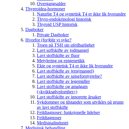
Overgangsalder
Thyreoidea-hormoner
Naturlig T4 og syntetisk T4 er ikke lik hverandre
Thyro-endokrinologi historisk
Thyroid USP historisk
Dagboker
Private Dagboker
Hvorfor (for)blir vi syke?
Troen på TSH sin ufeilbarlighet
Lavt soffskifte av jodmangel
Lavt stoffskifte av fluor
Metylering og epigenetikk
Ekte og syntetisk T4 er ikke lik hverandre
Lavt stoffskifte av jern(mangel)
Lavt stoffskifte av spiseforstyrrelse?
Lavt stoffskifte av legemidler
Lavt stoffskifte og amalgam
(«kvikksølvplomber»)
Lavt stoffskifte av ignorerte årsaker
Sykdommer og tilstander som utvikles på grunn
av lavt stoffskifte
Feildiagnoser: funksjonelle lidelser
Feildiagnoser
Medisinalindustri
Medisinsk behandling