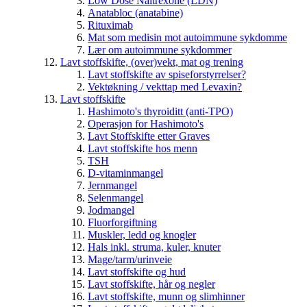
Low Dose Naltrexone (LDN)
Anatabloc (anatabine)
Rituximab
Mat som medisin mot autoimmune sykdomme
Lær om autoimmune sykdommer
Lavt stoffskifte, (over)vekt, mat og trening
Lavt stoffskifte av spiseforstyrrelser?
Vektøkning / vekttap med Levaxin?
Lavt stoffskifte
Hashimoto's thyroiditt (anti-TPO)
Operasjon for Hashimoto's
Lavt Stoffskifte etter Graves
Lavt stoffskifte hos menn
TSH
D-vitaminmangel
Jernmangel
Selenmangel
Jodmangel
Fluorforgiftning
Muskler, ledd og knogler
Hals inkl. struma, kuler, knuter
Mage/tarm/urinveie
Lavt stoffskifte og hud
Lavt stoffskifte, hår og negler
Lavt stoffskifte, munn og slimhinner