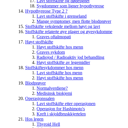
Lavt stoffskifte og dødelighet
Sygdommer som ligner hypothyreose
Hypothyreose Type 2 ?
Lavt stoffskifte i grenseland
Mange symptomer, men flotte blodprøver
Stoffskifte vekslende mellom høyt og lavt
Stoffskifte relaterte øye plager og øyesykdomme
Graves oftalmopati
Høyt stoffskifte
Høyt stoffskifte hos menn
Graves sykdom
Radiojod / Radioaktiv jod behandling
Høyt stoffskifte av legemidler
Stoffskiftesykdommer hos menn
Lavt stoffskifte hos menn
Høyt stoffskifte hos menn
Blodprøver
Normalverdiene?
Medisinsk biokjemi
Operasjonssalen
Lavt stoffskifte etter operasjonen
Operasjon for Hashimoto's
Kreft i skjoldbruskkjertelen
Hos legen
Thyroid Hell