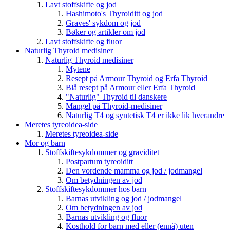
Lavt stoffskifte og jod
Hashimoto's Thyroiditt og jod
Graves' sykdom og jod
Bøker og artikler om jod
Lavt stoffskifte og fluor
Naturlig Thyroid medisiner
Naturlig Thyroid medisiner
Mytene
Resept på Armour Thyroid og Erfa Thyroid
Blå resept på Armour eller Erfa Thyroid
"Naturlig" Thyroid til danskere
Mangel på Thyroid-medisiner
Naturlig T4 og syntetisk T4 er ikke lik hverandre
Meretes tyreoidea-side
Meretes tyreoidea-side
Mor og barn
Stoffskiftesykdommer og graviditet
Postpartum tyreoiditt
Den vordende mamma og jod / jodmangel
Om betydningen av jod
Stoffskiftesykdommer hos barn
Barnas utvikling og jod / jodmangel
Om betydningen av jod
Barnas utvikling og fluor
Kosthold for barn med eller (ennå) uten