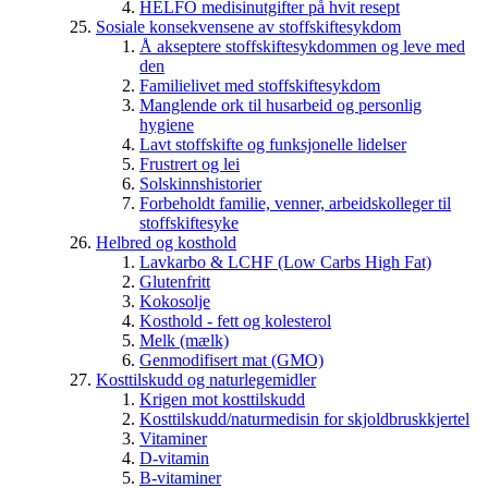
HELFO medisinutgifter på hvit resept
Sosiale konsekvensene av stoffskiftesykdom
Å akseptere stoffskiftesykdommen og leve med
den
Familielivet med stoffskiftesykdom
Manglende ork til husarbeid og personlig
hygiene
Lavt stoffskifte og funksjonelle lidelser
Frustrert og lei
Solskinnshistorier
Forbeholdt familie, venner, arbeidskolleger til
stoffskiftesyke
Helbred og kosthold
Lavkarbo & LCHF (Low Carbs High Fat)
Glutenfritt
Kokosolje
Kosthold - fett og kolesterol
Melk (mælk)
Genmodifisert mat (GMO)
Kosttilskudd og naturlegemidler
Krigen mot kosttilskudd
Kosttilskudd/naturmedisin for skjoldbruskkjertel
Vitaminer
D-vitamin
B-vitaminer