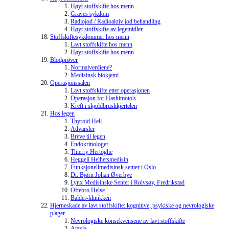
Høyt stoffskifte hos menn
Graves sykdom
Radiojod / Radioaktiv jod behandling
Høyt stoffskifte av legemidler
Stoffskiftesykdommer hos menn
Lavt stoffskifte hos menn
Høyt stoffskifte hos menn
Blodprøver
Normalverdiene?
Medisinsk biokjemi
Operasjonssalen
Lavt stoffskifte etter operasjonen
Operasjon for Hashimoto's
Kreft i skjoldbruskkjertelen
Hos legen
Thyroid Hell
Advarsler
Breve til legen
Endokrinologer
Thierry Hertoghe
Heggeli Helhetsmedisin
Funksjonellmedisinsk senter i Oslo
Dr. Bjørn Johan Øverbye
Lynx Medisinske Senter i Rolvsøy, Fredrikstad
Oftebro Helse
Balder-klinikken
Hjerneskade av lavt stoffskifte: kognitive, psykiske og nevrologiske
plager
Nevrologiske konsekvensene av lavt stoffskifte
Ataxia