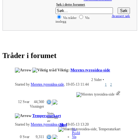
Søk i dette forumet
Avansert søk
Vis tråder
Vis
innlegg
Tråder i forumet
Viktig:
Meretes tyreoidea-side
2 Sider
•
Started by
Meretes tyreoidea-side
, 19-05-13 11:44
1
2
12
Svar
44,560
Visninger
Siste
Temperaturkart
innlegg
av
Started by
Meretes tyreoidea-side
, 19-05-13 13:20
Mod
Vis
Profil
0
Svar
9,311
Vis