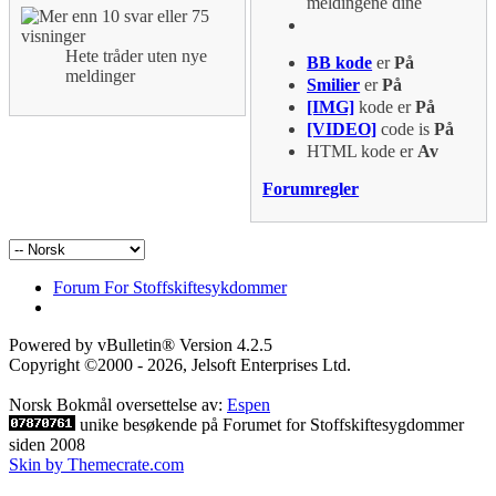
meldingene dine
Hete tråder uten nye
BB kode
er
På
meldinger
Smilier
er
På
[IMG]
kode er
På
[VIDEO]
code is
På
HTML kode er
Av
Forumregler
Forum For Stoffskiftesykdommer
Powered by vBulletin® Version 4.2.5
Copyright ©2000 - 2026, Jelsoft Enterprises Ltd.
Norsk Bokmål oversettelse av:
Espen
unike besøkende på Forumet for Stoffskiftesygdommer
siden 2008
Skin by Themecrate.com