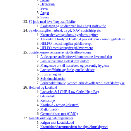
Depresjon
Søvn
Angst
Stress
På jobb med lavt / høyt stoffskifte
Skolegang og studier med lavt / høyt stoffskifte
Sykdomsutgifter, arbeid, trygd, NAV, sosialhjelp etc.
Kostnader ved sykdom / sygdomsutgifter
Tilskudd til fordyret kosthold pga sykdom - som trygdeytelse
HELFO medisinutgifter på blå resept
HELFO medisinutgifter på hvit resept
Sosiale konsekvensene av stoffskiftesykdom
Å akseptere stoffskiftesykdommen og leve med den
Familielivet med stoffskiftesykdom
Manglende ork til husarbeid og personlig hygiene
Lavt stoffskifte og funksjonelle lidelser
Frustrert og lei
Solskinnshistorier
Forbeholdt familie, venner, arbeidskolleger til stoffskiftesyke
Helbred og kosthold
Lavkarbo & LCHF (Low Carbs High Fat)
Glutenfritt
Kokosolje
Kosthold - fett og kolesterol
Melk (mælk)
Genmodifisert mat (GMO)
Kosttilskudd og naturlegemidler
Krigen mot kosttilskudd
Kosttilskudd/naturmedisin for skjoldbruskkjertel