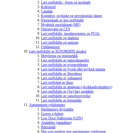
Lavt stoffskifte - hjerte og kredsløb
Kolesterol
Candida
Kognitive, psykiske og nevrologiske plager
Hjerneskade av lavt stoffskifte
Myalgisk encefalopati (ME)
Fibromyalgi og CFS
Lavt stoffskifte, insulinresistens og PCOs
Lavt stoffskifte og diabetes
Lavt stoffskifte og autisme
Feildiagnoser
Lavt stoffskifte av IGNORERTE årsaker
Metylering og epigenetikk
Lavt stoffskifte av mineralmangler
Lavt stoffskifte av nyreproblemer
Lavt stoffskifte av fysisk eller psykisk trauma
Lavt stoffskifte av Borreliose
Lavt stoffskifte av jodmangel
Lavt stoffskite av fluor
Lavt stoffskifte av amalgam («kvikksølvplomber»)
Lavt stoffskifte av (for) høy prolaktin
Lavt stoffskifte av spiseforstyrrelse
Lavt stoffskifte av legemidler
Autoimmune sykdommer
Hashimoto's thyroiditis
Graves sykdom
Low Dose Naltrexone (LDN)
Anatabloc (anatabine)
Rituximab
Mat som medisin mot autoimmune sykdomme