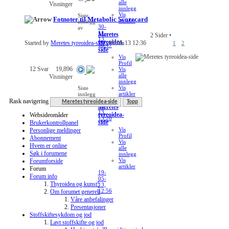
alle
Visninger
innlegg
Vis
Siste
Fotnoter til Metabolic Scorecard
artikler
innlegg
30-
av
11-
Meretes
2 Sider
•
13,
tyreoidea-
Started by
Meretes tyreoidea-side
, 19-05-13 12:36
1
2
18:47
side
Vis
Profil
12
Svar
19,896
Vis
alle
Visninger
innlegg
Vis
Siste
artikler
innlegg
19-
av
Rask navigering
Meretes tyreoidea-side
Topp
05-
Meretes
13,
tyreoidea-
Websideomåder
13:20
side
Brukerkontrollpanel
Vis
Personlige meldinger
Profil
Abonnement
Vis
Hvem er online
alle
Søk i forumene
innlegg
Vis
Forumforside
artikler
Forum
19-
Forum info
05-
Thyroidea og kunst!
13,
12:56
Om forumet generelt
Våre anbefalinger
Presentasjoner
Stoffskiftesykdom og jod
Lavt stoffskifte og jod