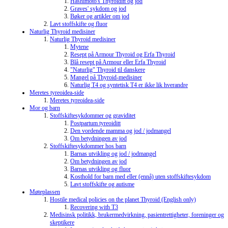
Hashimoto's Thyroiditt og jod
Graves' sykdom og jod
Bøker og artikler om jod
Lavt stoffskifte og fluor
Naturlig Thyroid medisiner
Naturlig Thyroid medisiner
Mytene
Resept på Armour Thyroid og Erfa Thyroid
Blå resept på Armour eller Erfa Thyroid
"Naturlig" Thyroid til danskere
Mangel på Thyroid-medisiner
Naturlig T4 og syntetisk T4 er ikke lik hverandre
Meretes tyreoidea-side
Meretes tyreoidea-side
Mor og barn
Stoffskiftesykdommer og graviditet
Postpartum tyreoiditt
Den vordende mamma og jod / jodmangel
Om betydningen av jod
Stoffskiftesykdommer hos barn
Barnas utvikling og jod / jodmangel
Om betydningen av jod
Barnas utvikling og fluor
Kosthold for barn med eller (ennå) uten stoffskiftesykdom
Lavt stoffskifte og autisme
Møteplassen
Hostile medical policies on the planet Thyroid (English only)
Recovering with T3
Medisinsk politikk, brukermedvirkning, pasientrettigheter, foreninger og
skeptikere