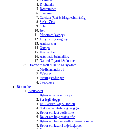
Vitaminer
D-vitamin
B-vitaminer
C-vitamin
Calcium (Ca) & Magnesium (Mg)
Sink - Zink
Selen
Jern
Mineraler (øvrige)
Enzymer og magesyre
Aminosyrer
Omega
Urtemedisin
Alternativ behandling
Natural Thyroid Solutions
Diverse relatert til helse og sykdom
Medisinalindustri
Vaksiner
Meningsmålinger
Skeptikere
Biblioteket
Biblioteket
Bøker og artikler om jod
Per Egil Hegge
Dr. Carsten Vagn-Hansen
Nyttige nettsteder og blogger
Bøker om lavt stoffskifte
Bøker om høyt stoffskifte
Bøker om barnas stoffskiftesykdommer
Bøker om kræft i skjoldkjertlen