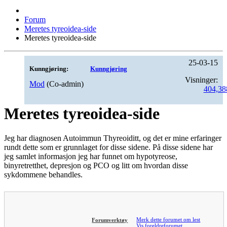
Forum
Meretes tyreoidea-side
Meretes tyreoidea-side
25-03-15
Kunngjøring:
Kunngjøring
Visninger:
Mod
(Co-admin)
404,38
Meretes tyreoidea-side
Jeg har diagnosen Autoimmun Thyreoiditt, og det er mine erfaringer
rundt dette som er grunnlaget for disse sidene. På disse sidene har
jeg samlet informasjon jeg har funnet om hypotyreose,
binyretretthet, depresjon og PCO og litt om hvordan disse
sykdommene behandles.
Merk dette forumet om lest
Forumverktøy
Vis foreldreforumet