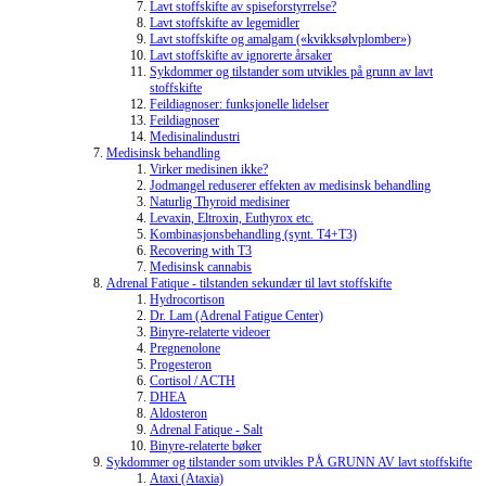
Lavt stoffskifte av spiseforstyrrelse?
Lavt stoffskifte av legemidler
Lavt stoffskifte og amalgam («kvikksølvplomber»)
Lavt stoffskifte av ignorerte årsaker
Sykdommer og tilstander som utvikles på grunn av lavt
stoffskifte
Feildiagnoser: funksjonelle lidelser
Feildiagnoser
Medisinalindustri
Medisinsk behandling
Virker medisinen ikke?
Jodmangel reduserer effekten av medisinsk behandling
Naturlig Thyroid medisiner
Levaxin, Eltroxin, Euthyrox etc.
Kombinasjonsbehandling (synt. T4+T3)
Recovering with T3
Medisinsk cannabis
Adrenal Fatique - tilstanden sekundær til lavt stoffskifte
Hydrocortison
Dr. Lam (Adrenal Fatigue Center)
Binyre-relaterte videoer
Pregnenolone
Progesteron
Cortisol / ACTH
DHEA
Aldosteron
Adrenal Fatique - Salt
Binyre-relaterte bøker
Sykdommer og tilstander som utvikles PÅ GRUNN AV lavt stoffskifte
Ataxi (Ataxia)