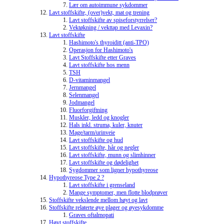
Lær om autoimmune sykdommer
Lavt stoffskifte, (over)vekt, mat og trening
Lavt stoffskifte av spiseforstyrrelser?
Vektøkning / vekttap med Levaxin?
Lavt stoffskifte
Hashimoto's thyroiditt (anti-TPO)
Operasjon for Hashimoto's
Lavt Stoffskifte etter Graves
Lavt stoffskifte hos menn
TSH
D-vitaminmangel
Jernmangel
Selenmangel
Jodmangel
Fluorforgiftning
Muskler, ledd og knogler
Hals inkl. struma, kuler, knuter
Mage/tarm/urinveie
Lavt stoffskifte og hud
Lavt stoffskifte, hår og negler
Lavt stoffskifte, munn og slimhinner
Lavt stoffskifte og dødelighet
Sygdommer som ligner hypothyreose
Hypothyreose Type 2 ?
Lavt stoffskifte i grenseland
Mange symptomer, men flotte blodprøver
Stoffskifte vekslende mellom høyt og lavt
Stoffskifte relaterte øye plager og øyesykdomme
Graves oftalmopati
Høyt stoffskifte