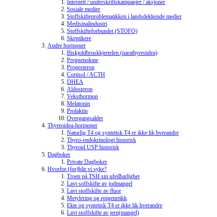
Internett / underskriftskampanjer / aksjoner
Sosiale medier
Stoffskifteproblematikken i landsdekkende medier
Medisinalindustri
Stoffskifteforbundet (STOFO)
Skeptikere
Andre hormoner
Biskjoldbruskkjertelen (parathyreoidea)
Pregnenolone
Progesteron
Cortisol / ACTH
DHEA
Aldosteron
Veksthormon
Melatonin
Prolaktin
Overgangsalder
Thyreoidea-hormoner
Naturlig T4 og syntetisk T4 er ikke lik hverandre
Thyro-endokrinologi historisk
Thyroid USP historisk
Dagboker
Private Dagboker
Hvorfor (for)blir vi syke?
Troen på TSH sin ufeilbarlighet
Lavt soffskifte av jodmangel
Lavt stoffskifte av fluor
Metylering og epigenetikk
Ekte og syntetisk T4 er ikke lik hverandre
Lavt stoffskifte av jern(mangel)