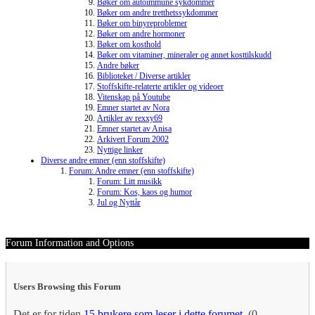
Bøker om autoimmune sykdommer
Bøker om andre tretthetssykdommer
Bøker om binyreproblemer
Bøker om andre hormoner
Bøker om kosthold
Bøker om vitaminer, mineraler og annet kosttilskudd
Andre bøker
Biblioteket / Diverse artikler
Stoffskifte-relaterte artikler og videoer
Vitenskap på Youtube
Emner startet av Nora
Artikler av rexxy69
Emner startet av Anisa
Arkivert Forum 2002
Nyttige linker
Diverse andre emner (enn stoffskifte)
Forum: Andre emner (enn stoffskifte)
Forum: Litt musikk
Forum: Kos, kaos og humor
Jul og Nyttår
Forum Information and Options
Users Browsing this Forum
Det er for tiden
15 brukere som leser i dette forumet
. (0