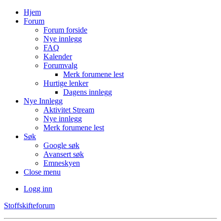
Hjem
Forum
Forum forside
Nye innlegg
FAQ
Kalender
Forumvalg
Merk forumene lest
Hurtige lenker
Dagens innlegg
Nye Innlegg
Aktivitet Stream
Nye innlegg
Merk forumene lest
Søk
Google søk
Avansert søk
Emneskyen
Close menu
Logg inn
Stoffskifteforum