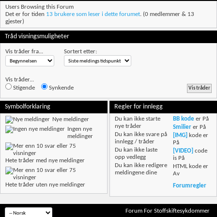
Users Browsing this Forum
Det er for tiden
13 brukere som leser i dette forumet
. (0 medlemmer & 13
gjester)
Tråd visningsmuligheter
Vis tråder fra...
Sortert etter:
Vis tråder...
Stigende
Synkende
Symbolforklaring
Regler for innlegg
Du
kan ikke
starte
BB kode
er
På
Nye meldinger
nye tråder
Smilier
er
På
Ingen nye
Du
kan ikke
svare på
[IMG]
kode er
meldinger
innlegg / tråder
På
Du
kan ikke
laste
[VIDEO]
code
opp vedlegg
is
På
Hete tråder med nye meldinger
Du
kan ikke
redigere
HTML kode er
meldingene dine
Av
Hete tråder uten nye meldinger
Forumregler
Forum For Stoffskiftesykdommer