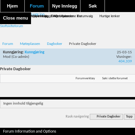
Hjem
Forum
Nye Innlegg
Søk
Logg inn
Forum forside
Aktivitet Stream
Google søk
Avansert søk
Nye innlegg
Nye innlegg
Emneskyen
FAQ
Merk forumene lest
Kalender
Forumvalg
Hurtige lenker
Close menu
Stoffskifteforum
Forum
Møteplassen
Dagboker
Private Dagboker
Kunngjøring:
Kunngjøring
25-03-15
Mod
(Co-admin)
Visninger:
404,339
Private Dagboker
Forumverktøy
Søk i dette forumet
Ingen innhold tilgjengelig
Rask navigering
Private Dagboker
Topp
Forum Information and Options