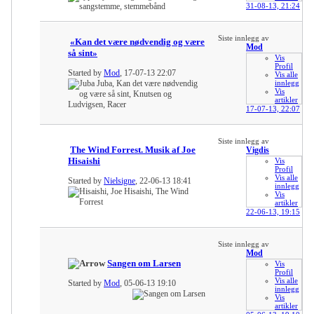
31-08-13,
21:24
Siste innlegg av
«Kan det være nødvendig og være
Mod
så sint»
Vis
Profil
Started by
Mod
, 17-07-13 22:07
Vis alle
innlegg
Vis
artikler
17-07-13,
22:07
Siste innlegg av
The Wind Forrest. Musik af Joe
Vigdis
Hisaishi
Vis
Profil
Vis alle
Started by
Nielsigne
, 22-06-13 18:41
innlegg
Vis
artikler
22-06-13,
19:15
Siste innlegg av
Mod
Sangen om Larsen
Vis
Profil
Vis alle
Started by
Mod
, 05-06-13 19:10
innlegg
Vis
artikler