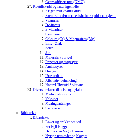
Genmodifisert mat (GMO)
Kosttilskudd og naturlegemidler
Krigen mot kosttilskudd
Kosttilskudd/naturmedisin for skjoldbruskkjertel
Vitaminer
D-vitamin
B-vitaminer
C-vitamin
Calcium (Ca) & Magnesium (Mg)
Sink - Zink
Selen
Jern
Mineraler (øvrige)
Enzymer og magesyre
Aminosyrer
Omega
Urtemedisin
Alternativ behandling
Natural Thyroid Solutions
Diverse relatert til helse og sykdom
Medisinalindustri
Vaksiner
Meningsmålinger
Skeptikere
Biblioteket
Biblioteket
Bøker og artikler om jod
Per Egil Hegge
Dr. Carsten Vagn-Hansen
Nyttige nettsteder og blogger