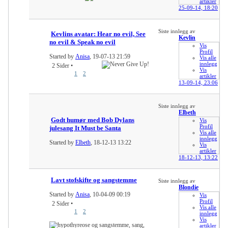
artikler
25-09-14,
18:20
Siste innlegg av
Kevlins avatar: Hear no evil, See
Kevlin
no evil & Speak no evil
Vis
Profil
Started by
Anisa
, 19-07-13 21:59
Vis alle
innlegg
2 Sider
•
Vis
1
2
artikler
13-09-14,
23:06
Siste innlegg av
Elbeth
Godt humør med Bob Dylans
Vis
Profil
julesang It Must be Santa
Vis alle
innlegg
Started by
Elbeth
, 18-12-13 13:22
Vis
artikler
18-12-13,
13:22
Lavt stofskifte og sangstemme
Siste innlegg av
Blondie
Started by
Anisa
, 10-04-09 00:19
Vis
Profil
2 Sider
•
Vis alle
1
2
innlegg
Vis
artikler