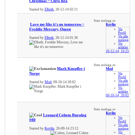
Christmas ~ Chris Rea
Started by
Elbeth
, 20-12-14 02:11
Siste innlegg av
Love me like it's no tomorrow ~
Kevlin
Freddie Mercury, Queen
Vis
Profil
Vis alle
Started by
Elbeth
, 20-12-14 01:36
innlegg
Vis
artikler
20-12-14,
10:25
Siste innlegg av
Mark Knopfler i
Mod
Norge
Vis
Profil
Vis alle
Started by
Mod
, 09-10-14 20:02
innlegg
Vis
artikler
09-10-14,
20:02
Siste innlegg av
Kevlin
Leonard Cohens Bursdag
Vis
#80
Profil
Vis alle
Started by
Kevlin
, 20-09-14 23:12
innlegg
Vis