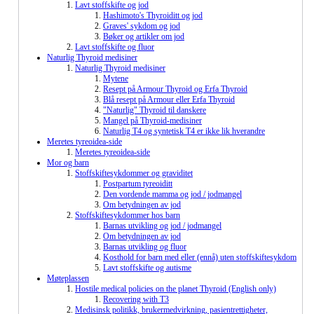
Lavt stoffskifte og jod
Hashimoto's Thyroiditt og jod
Graves' sykdom og jod
Bøker og artikler om jod
Lavt stoffskifte og fluor
Naturlig Thyroid medisiner
Naturlig Thyroid medisiner
Mytene
Resept på Armour Thyroid og Erfa Thyroid
Blå resept på Armour eller Erfa Thyroid
"Naturlig" Thyroid til danskere
Mangel på Thyroid-medisiner
Naturlig T4 og syntetisk T4 er ikke lik hverandre
Meretes tyreoidea-side
Meretes tyreoidea-side
Mor og barn
Stoffskiftesykdommer og graviditet
Postpartum tyreoiditt
Den vordende mamma og jod / jodmangel
Om betydningen av jod
Stoffskiftesykdommer hos barn
Barnas utvikling og jod / jodmangel
Om betydningen av jod
Barnas utvikling og fluor
Kosthold for barn med eller (ennå) uten stoffskiftesykdom
Lavt stoffskifte og autisme
Møteplassen
Hostile medical policies on the planet Thyroid (English only)
Recovering with T3
Medisinsk politikk, brukermedvirkning, pasientrettigheter,