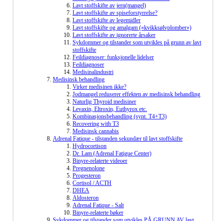
Lavt stoffskifte av jern(mangel)
Lavt stoffskifte av spiseforstyrrelse?
Lavt stoffskifte av legemidler
Lavt stoffskifte og amalgam («kvikksølvplomber»)
Lavt stoffskifte av ignorerte årsaker
Sykdommer og tilstander som utvikles på grunn av lavt
stoffskifte
Feildiagnoser: funksjonelle lidelser
Feildiagnoser
Medisinalindustri
Medisinsk behandling
Virker medisinen ikke?
Jodmangel reduserer effekten av medisinsk behandling
Naturlig Thyroid medisiner
Levaxin, Eltroxin, Euthyrox etc.
Kombinasjonsbehandling (synt. T4+T3)
Recovering with T3
Medisinsk cannabis
Adrenal Fatique - tilstanden sekundær til lavt stoffskifte
Hydrocortison
Dr. Lam (Adrenal Fatigue Center)
Binyre-relaterte videoer
Pregnenolone
Progesteron
Cortisol / ACTH
DHEA
Aldosteron
Adrenal Fatique - Salt
Binyre-relaterte bøker
Sykdommer og tilstander som utvikles PÅ GRUNN AV lavt