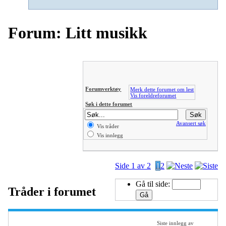
Forum: Litt musikk
Forumverktøy
Merk dette forumet om lest
Vis foreldreforumet
Søk i dette forumet
Avansert søk
Vis tråder
Vis innlegg
Side 1 av 2
1
2
Gå til side:
Tråder i forumet
Siste innlegg av