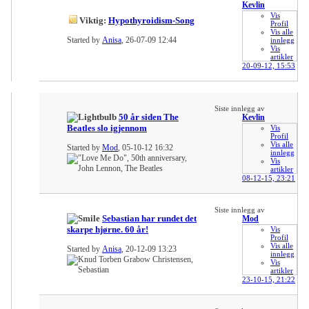
Kevlin
Vis
Viktig:
Hypothyroidism-Song
Profil
Vis alle
Started by
Anisa
, 26-07-09 12:44
innlegg
Vis
artikler
20-09-12,
15:53
Siste innlegg av
50 år siden The
Kevlin
Beatles slo igjennom
Vis
Profil
Vis alle
Started by
Mod
, 05-10-12 16:32
innlegg
Vis
artikler
08-12-15,
23:21
Siste innlegg av
Sebastian har rundet det
Mod
skarpe hjørne. 60 år!
Vis
Profil
Vis alle
Started by
Anisa
, 20-12-09 13:23
innlegg
Vis
artikler
23-10-15,
21:22