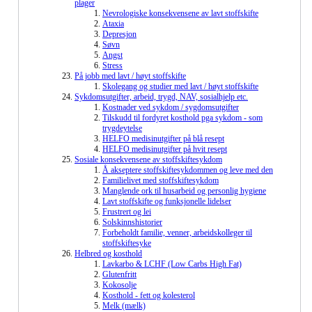
plager
Nevrologiske konsekvensene av lavt stoffskifte
Ataxia
Depresjon
Søvn
Angst
Stress
På jobb med lavt / høyt stoffskifte
Skolegang og studier med lavt / høyt stoffskifte
Sykdomsutgifter, arbeid, trygd, NAV, sosialhjelp etc.
Kostnader ved sykdom / sygdomsutgifter
Tilskudd til fordyret kosthold pga sykdom - som
trygdeytelse
HELFO medisinutgifter på blå resept
HELFO medisinutgifter på hvit resept
Sosiale konsekvensene av stoffskiftesykdom
Å akseptere stoffskiftesykdommen og leve med den
Familielivet med stoffskiftesykdom
Manglende ork til husarbeid og personlig hygiene
Lavt stoffskifte og funksjonelle lidelser
Frustrert og lei
Solskinnshistorier
Forbeholdt familie, venner, arbeidskolleger til
stoffskiftesyke
Helbred og kosthold
Lavkarbo & LCHF (Low Carbs High Fat)
Glutenfritt
Kokosolje
Kosthold - fett og kolesterol
Melk (mælk)