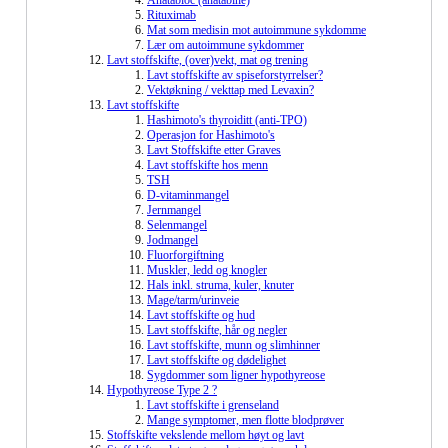
Anatabloc (anatabine)
Rituximab
Mat som medisin mot autoimmune sykdomme
Lær om autoimmune sykdommer
Lavt stoffskifte, (over)vekt, mat og trening
Lavt stoffskifte av spiseforstyrrelser?
Vektøkning / vekttap med Levaxin?
Lavt stoffskifte
Hashimoto's thyroiditt (anti-TPO)
Operasjon for Hashimoto's
Lavt Stoffskifte etter Graves
Lavt stoffskifte hos menn
TSH
D-vitaminmangel
Jernmangel
Selenmangel
Jodmangel
Fluorforgiftning
Muskler, ledd og knogler
Hals inkl. struma, kuler, knuter
Mage/tarm/urinveie
Lavt stoffskifte og hud
Lavt stoffskifte, hår og negler
Lavt stoffskifte, munn og slimhinner
Lavt stoffskifte og dødelighet
Sygdommer som ligner hypothyreose
Hypothyreose Type 2 ?
Lavt stoffskifte i grenseland
Mange symptomer, men flotte blodprøver
Stoffskifte vekslende mellom høyt og lavt