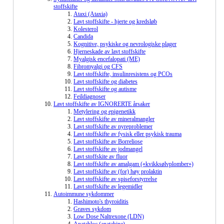
stoffskifte
Ataxi (Ataxia)
Lavt stoffskifte - hjerte og kredsløb
Kolesterol
Candida
Kognitive, psykiske og nevrologiske plager
Hjerneskade av lavt stoffskifte
Myalgisk encefalopati (ME)
Fibromyalgi og CFS
Lavt stoffskifte, insulinresistens og PCOs
Lavt stoffskifte og diabetes
Lavt stoffskifte og autisme
Feildiagnoser
Lavt stoffskifte av IGNORERTE årsaker
Metylering og epigenetikk
Lavt stoffskifte av mineralmangler
Lavt stoffskifte av nyreproblemer
Lavt stoffskifte av fysisk eller psykisk trauma
Lavt stoffskifte av Borreliose
Lavt stoffskifte av jodmangel
Lavt stoffskite av fluor
Lavt stoffskifte av amalgam («kvikksølvplomber»)
Lavt stoffskifte av (for) høy prolaktin
Lavt stoffskifte av spiseforstyrrelse
Lavt stoffskifte av legemidler
Autoimmune sykdommer
Hashimoto's thyroiditis
Graves sykdom
Low Dose Naltrexone (LDN)