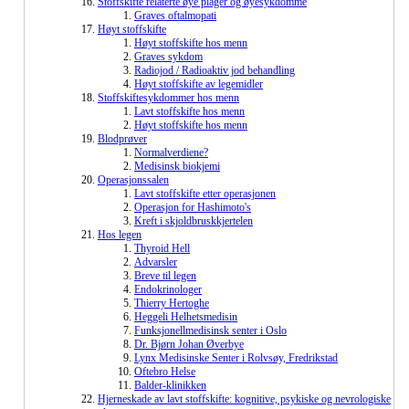
Stoffskifte relaterte øye plager og øyesykdomme
Graves oftalmopati
Høyt stoffskifte
Høyt stoffskifte hos menn
Graves sykdom
Radiojod / Radioaktiv jod behandling
Høyt stoffskifte av legemidler
Stoffskiftesykdommer hos menn
Lavt stoffskifte hos menn
Høyt stoffskifte hos menn
Blodprøver
Normalverdiene?
Medisinsk biokjemi
Operasjonssalen
Lavt stoffskifte etter operasjonen
Operasjon for Hashimoto's
Kreft i skjoldbruskkjertelen
Hos legen
Thyroid Hell
Advarsler
Breve til legen
Endokrinologer
Thierry Hertoghe
Heggeli Helhetsmedisin
Funksjonellmedisinsk senter i Oslo
Dr. Bjørn Johan Øverbye
Lynx Medisinske Senter i Rolvsøy, Fredrikstad
Oftebro Helse
Balder-klinikken
Hjerneskade av lavt stoffskifte: kognitive, psykiske og nevrologiske