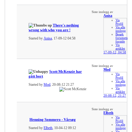
Siste innlegg av
Anisa
Vis
Profil
There's nothing
Vis alle
wrong with who you are !
innlegg
Besøk
forumets
Started by
Anisa
, 17-09-12 04:58
forside
Vis
artikler
17-09-12,
04:58
Siste innlegg av
Mod
Scott McKenzie har
Vis
gått bort
Profil
Vis alle
Started by
Mod
, 20-08-12 21:27
innlegg
Vis
artikler
20-08-12,
21:27
Siste innlegg av
Elbeth
Vis
Henning Sommero - Vårsøg
Profil
Vis alle
Started by
Elbeth
, 10-04-12 09:12
innlegg
Vis