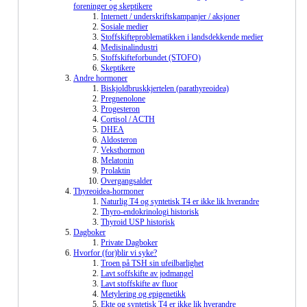
foreninger og skeptikere
Internett / underskriftskampanjer / aksjoner
Sosiale medier
Stoffskifteproblematikken i landsdekkende medier
Medisinalindustri
Stoffskifteforbundet (STOFO)
Skeptikere
Andre hormoner
Biskjoldbruskkjertelen (parathyreoidea)
Pregnenolone
Progesteron
Cortisol / ACTH
DHEA
Aldosteron
Veksthormon
Melatonin
Prolaktin
Overgangsalder
Thyreoidea-hormoner
Naturlig T4 og syntetisk T4 er ikke lik hverandre
Thyro-endokrinologi historisk
Thyroid USP historisk
Dagboker
Private Dagboker
Hvorfor (for)blir vi syke?
Troen på TSH sin ufeilbarlighet
Lavt soffskifte av jodmangel
Lavt stoffskifte av fluor
Metylering og epigenetikk
Ekte og syntetisk T4 er ikke lik hverandre