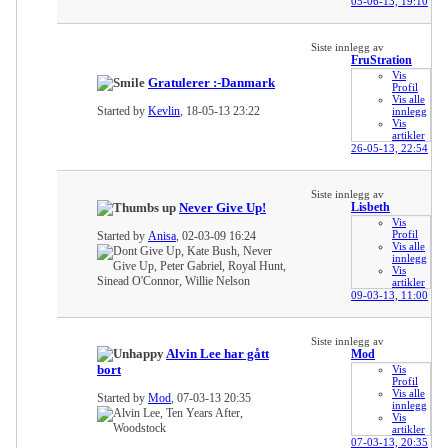
05-06-13,
19:10
Siste innlegg av
FruStration
Vis
Gratulerer :-Danmark
Profil
Vis alle
Started by
Kevlin
, 18-05-13 23:22
innlegg
Vis
artikler
26-05-13,
22:54
Siste innlegg av
Never Give Up!
Lisbeth
Vis
Profil
Started by
Anisa
, 02-03-09 16:24
Vis alle
innlegg
Vis
artikler
09-03-13,
11:00
Siste innlegg av
Alvin Lee har gått
Mod
bort
Vis
Profil
Vis alle
Started by
Mod
, 07-03-13 20:35
innlegg
Vis
artikler
07-03-13,
20:35