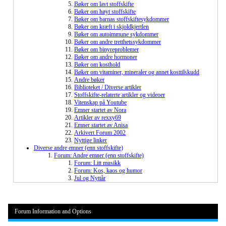
Bøker om lavt stoffskifte
Bøker om høyt stoffskifte
Bøker om barnas stoffskiftesykdommer
Bøker om kræft i skjoldkjertlen
Bøker om autoimmune sykdommer
Bøker om andre tretthetssykdommer
Bøker om binyreproblemer
Bøker om andre hormoner
Bøker om kosthold
Bøker om vitaminer, mineraler og annet kosttilskudd
Andre bøker
Biblioteket / Diverse artikler
Stoffskifte-relaterte artikler og videoer
Vitenskap på Youtube
Emner startet av Nora
Artikler av rexxy69
Emner startet av Anisa
Arkivert Forum 2002
Nyttige linker
Diverse andre emner (enn stoffskifte)
Forum: Andre emner (enn stoffskifte)
Forum: Litt musikk
Forum: Kos, kaos og humor
Jul og Nyttår
Forum Information and Options