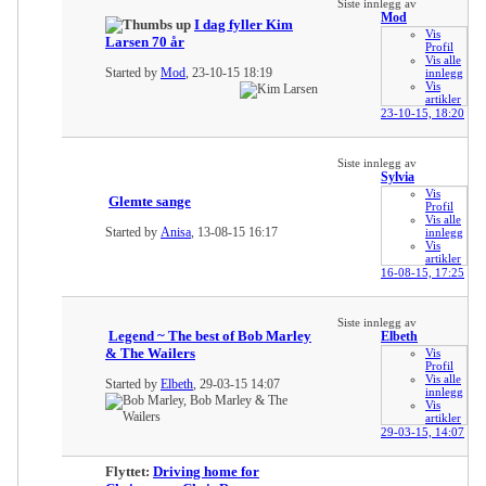
Siste innlegg av
Mod
I dag fyller Kim
Vis
Larsen 70 år
Profil
Vis alle
Started by
Mod
, 23-10-15 18:19
innlegg
Vis
artikler
23-10-15,
18:20
Siste innlegg av
Sylvia
Vis
Glemte sange
Profil
Vis alle
Started by
Anisa
, 13-08-15 16:17
innlegg
Vis
artikler
16-08-15,
17:25
Siste innlegg av
Legend ~ The best of Bob Marley
Elbeth
& The Wailers
Vis
Profil
Vis alle
Started by
Elbeth
, 29-03-15 14:07
innlegg
Vis
artikler
29-03-15,
14:07
Flyttet:
Driving home for