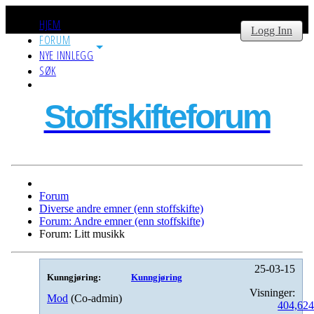
HJEM
Logg Inn
FORUM
NYE INNLEGG
SØK
Stoffskifteforum
Forum
Diverse andre emner (enn stoffskifte)
Forum: Andre emner (enn stoffskifte)
Forum: Litt musikk
25-03-15
Kunngjøring:
Kunngjøring
Visninger:
Mod
(Co-admin)
404,62