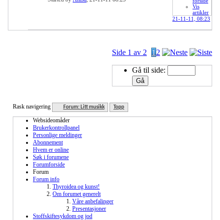
forside
Vis
artikler
21-11-11,
08:23
Side 1 av 2
1
2
Gå til side:
Rask navigering
Forum: Litt musikk
Topp
Websideomåder
Brukerkontrollpanel
Personlige meldinger
Abonnement
Hvem er online
Søk i forumene
Forumforside
Forum
Forum info
Thyroidea og kunst!
Om forumet generelt
Våre anbefalinger
Presentasjoner
Stoffskiftesykdom og jod