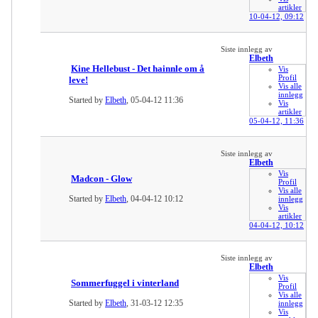
artikler
10-04-12,
09:12
Siste innlegg av
Elbeth
Kine Hellebust - Det hainnle om å
Vis
Profil
leve!
Vis alle
innlegg
Started by
Elbeth
, 05-04-12 11:36
Vis
artikler
05-04-12,
11:36
Siste innlegg av
Elbeth
Vis
Madcon - Glow
Profil
Vis alle
Started by
Elbeth
, 04-04-12 10:12
innlegg
Vis
artikler
04-04-12,
10:12
Siste innlegg av
Elbeth
Vis
Sommerfuggel i vinterland
Profil
Vis alle
Started by
Elbeth
, 31-03-12 12:35
innlegg
Vis