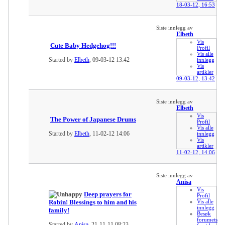
18-03-12,
16:53
Siste innlegg av
Elbeth
Vis
Cute Baby Hedgehog!!!
Profil
Vis alle
Started by
Elbeth
, 09-03-12 13:42
innlegg
Vis
artikler
09-03-12,
13:42
Siste innlegg av
Elbeth
Vis
The Power of Japanese Drums
Profil
Vis alle
Started by
Elbeth
, 11-02-12 14:06
innlegg
Vis
artikler
11-02-12,
14:06
Siste innlegg av
Anisa
Vis
Deep prayers for
Profil
Robin! Blessings to him and his
Vis alle
innlegg
family!
Besøk
forumets
Started by
Anisa
, 21-11-11 08:23