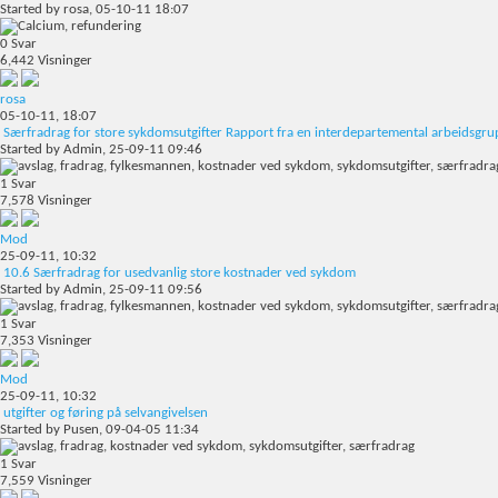
Started by
rosa
, 05-10-11 18:07
0
Svar
6,442
Visninger
rosa
05-10-11,
18:07
Særfradrag for store sykdomsutgifter Rapport fra en interdepartemental arbeidsgr
Started by
Admin
, 25-09-11 09:46
1
Svar
7,578
Visninger
Mod
25-09-11,
10:32
10.6 Særfradrag for usedvanlig store kostnader ved sykdom
Started by
Admin
, 25-09-11 09:56
1
Svar
7,353
Visninger
Mod
25-09-11,
10:32
utgifter og føring på selvangivelsen
Started by
Pusen
, 09-04-05 11:34
1
Svar
7,559
Visninger