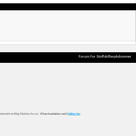
Forum For Stoffskiftesykdommer
entet skriftlig tillatelse fra oss.
Vi kan kontaktes ved å
klikke her
.