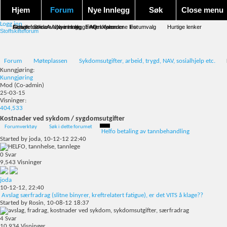
Hjem
Forum
Nye Innlegg
Søk
Close menu
Logg inn
Forum forside
Aktivitet Stream
Google søk
Avansert søk
Nye innlegg
Nye innlegg
Emneskyen
FAQ
Merk forumene lest
Kalender
Forumvalg
Hurtige lenker
Stoffskifteforum
Forum
Møteplassen
Sykdomsutgifter, arbeid, trygd, NAV, sosialhjelp etc.
Kunngjøring:
Kunngjøring
Mod
(Co-admin)
25-03-15
Visninger:
404,533
Kostnader ved sykdom / sygdomsutgifter
Forumverktøy
Søk i dette forumet
Helfo betaling av tannbehandling
Started by
joda
, 10-12-12 22:40
0
Svar
9,543
Visninger
joda
10-12-12,
22:40
Avslag særfradrag (slitne binyrer, kreftrelatert fatigue), er det VITS å klage??
Started by
Rosin
, 10-08-12 18:37
4
Svar
10,934
Visninger