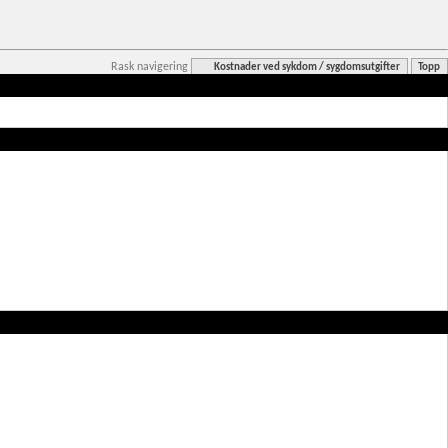
Rask navigering
Kostnader ved sykdom / sygdomsutgifter
Topp