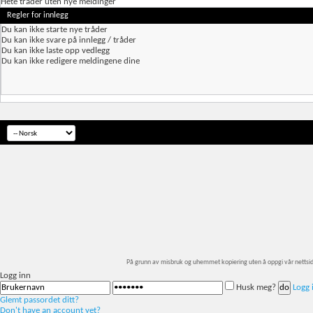
Hete tråder uten nye meldinger
Regler for innlegg
Du
kan ikke
starte nye tråder
Du
kan ikke
svare på innlegg / tråder
Du
kan ikke
laste opp vedlegg
Du
kan ikke
redigere meldingene dine
På grunn av misbruk og uhemmet kopiering uten å oppgi vår nettside so
Logg inn
Husk meg?
Logg 
Glemt passordet ditt?
Don't have an account yet?