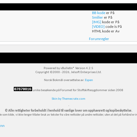
BB kode
er
På
Smilier
er
På
[IMG]
kode er
På
[VIDEO]
code is
På
HTML kode er
Av
Forumregler
Powered by vBulletin® Version 4.2.5
Copyright ©2000 - 2026, Jelsoft Enterprises Ltd.
Norsk Bokmål oversettelse av:
Espen
unike besøkende på Forumet for Stoffskiftesygdommer siden 2008
Skin by Themecrate.com
`
© Alle rettigheter forbeholdt i henhold til vanlige lover om opphavsrett og kopibeskyttelse.
m kilde, vi ikke lenger tillater bruk av tekster fra våre nettsider på andre nettsider, uten at det på forhånd er innh
inn