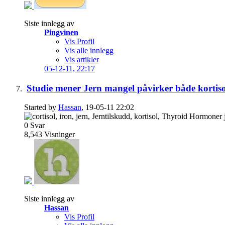
Siste innlegg av
Pingvinen
Vis Profil
Vis alle innlegg
Vis artikler
05-12-11,
22:17
Studie mener Jern mangel påvirker både kortis
Started by
Hassan
, 19-05-11 22:02
0
Svar
8,543
Visninger
Siste innlegg av
Hassan
Vis Profil