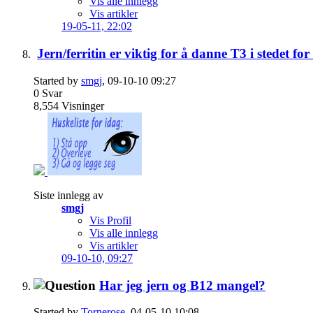
Vis alle innlegg
Vis artikler
19-05-11,
22:02
Jern/ferritin er viktig for å danne T3 i stedet fo
Started by
smgj
, 09-10-10 09:27
0
Svar
8,554
Visninger
Siste innlegg av
smgj
Vis Profil
Vis alle innlegg
Vis artikler
09-10-10,
09:27
Har jeg jern og B12 mangel?
Started by
Tornerose
, 04-05-10 10:08