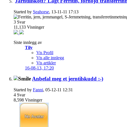
Järntillskott? Lågt Ferritin, förhöjd transferri
Started by
Seahorse
, 13-11-11 17:13
3
Svar
11,133
Visninger
Siste innlegg av
Tily
Vis Profil
Vis alle innlegg
Vis artikler
16-08-13,
17:20
Anbefal meg et jerntilskudd :-)
Started by
Fanni
, 05-12-11 12:31
4
Svar
8,598
Visninger