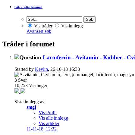
Søk i dette forumet
Vis tråder
Vis innlegg
Avansert søk
Tråder i forumet
Lactoferrin - Avitamin - Kobber - Cvi
Started by
Kevlin
, 26-10-18 16:38
3
Svar
10,253
Visninger
Siste innlegg av
smgj
Vis Profil
Vis alle innlegg
Vis artikler
11-11-18,
12:32