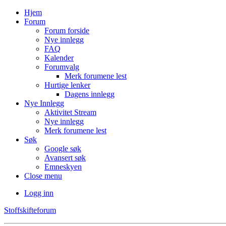
Hjem
Forum
Forum forside
Nye innlegg
FAQ
Kalender
Forumvalg
Merk forumene lest
Hurtige lenker
Dagens innlegg
Nye Innlegg
Aktivitet Stream
Nye innlegg
Merk forumene lest
Søk
Google søk
Avansert søk
Emneskyen
Close menu
Logg inn
Stoffskifteforum