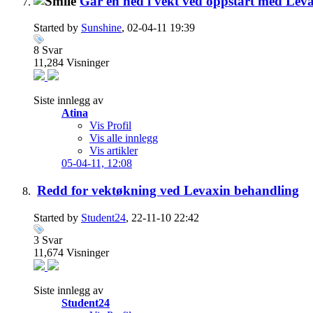
Går en ned i vekt ved oppstart med Lev
Started by
Sunshine
, 02-04-11 19:39
8
Svar
11,284
Visninger
Siste innlegg av
Atina
Vis Profil
Vis alle innlegg
Vis artikler
05-04-11,
12:08
Redd for vektøkning ved Levaxin behandling
Started by
Student24
, 22-11-10 22:42
3
Svar
11,674
Visninger
Siste innlegg av
Student24