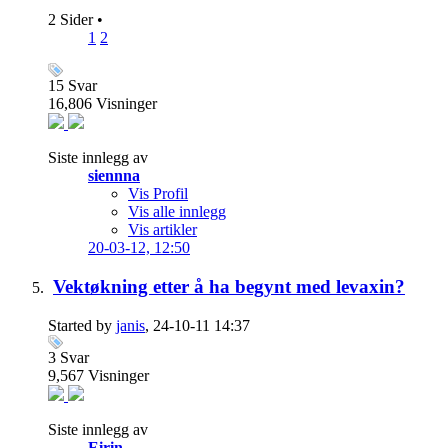
2 Sider
•
1
2
15
Svar
16,806
Visninger
Siste innlegg av
siennna
Vis Profil
Vis alle innlegg
Vis artikler
20-03-12,
12:50
Vektøkning etter å ha begynt med levaxin?
Started by
janis
, 24-10-11 14:37
3
Svar
9,567
Visninger
Siste innlegg av
Eirin