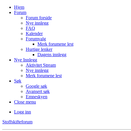
Hjem
Forum
Forum forside
Nye innlegg
FAQ
Kalender
Forumvalg
Merk forumene lest
Hurtige lenker
Dagens innlegg
Nye Innlegg
Aktivitet Stream
Nye innlegg
Merk forumene lest
Søk
Google søk
Avansert søk
Emneskyen
Close menu
Logg inn
Stoffskifteforum