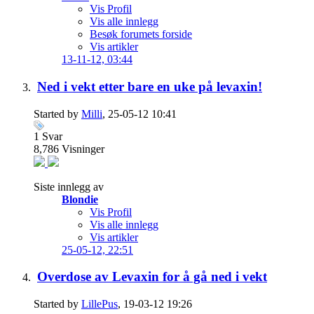
Vis Profil
Vis alle innlegg
Besøk forumets forside
Vis artikler
13-11-12,
03:44
Ned i vekt etter bare en uke på levaxin!
Started by
Milli
, 25-05-12 10:41
1
Svar
8,786
Visninger
Siste innlegg av
Blondie
Vis Profil
Vis alle innlegg
Vis artikler
25-05-12,
22:51
Overdose av Levaxin for å gå ned i vekt
Started by
LillePus
, 19-03-12 19:26