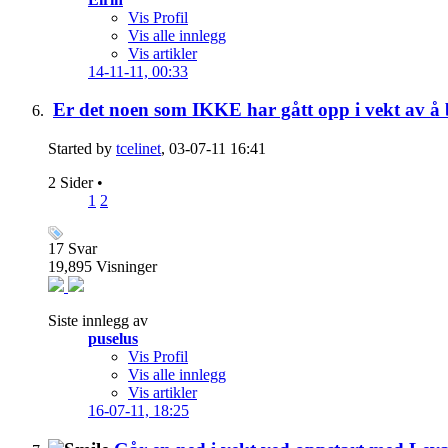
Vis Profil
Vis alle innlegg
Vis artikler
14-11-11,
00:33
Er det noen som IKKE har gått opp i vekt av å 
Started by
tcelinet
, 03-07-11 16:41
2 Sider
•
1
2
17
Svar
19,895
Visninger
Siste innlegg av
puselus
Vis Profil
Vis alle innlegg
Vis artikler
16-07-11,
18:25