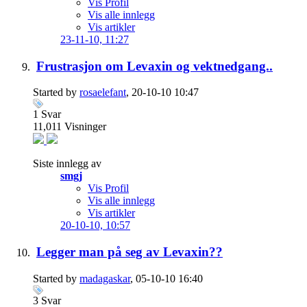
Vis Profil
Vis alle innlegg
Vis artikler
23-11-10,
11:27
Frustrasjon om Levaxin og vektnedgang..
Started by
rosaelefant
, 20-10-10 10:47
1
Svar
11,011
Visninger
Siste innlegg av
smgj
Vis Profil
Vis alle innlegg
Vis artikler
20-10-10,
10:57
Legger man på seg av Levaxin??
Started by
madagaskar
, 05-10-10 16:40
3
Svar