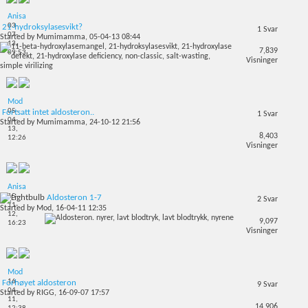
Anisa
03-
21-hydroksylasesvikt?
1
Svar
07-
Started by
Mumimamma
, 05-04-13 08:44
13,
7,839
09:53
Visninger
Mod
05-
Fortsatt intet aldosteron..
1
Svar
04-
Started by
Mumimamma
, 24-10-12 21:56
13,
8,403
12:26
Visninger
Anisa
15-
Aldosteron 1-7
2
Svar
11-
Started by
Mod
, 16-04-11 12:35
12,
9,097
16:23
Visninger
Mod
16-
Forhøyet aldosteron
9
Svar
04-
Started by
RIGG
, 16-09-07 17:57
11,
14,906