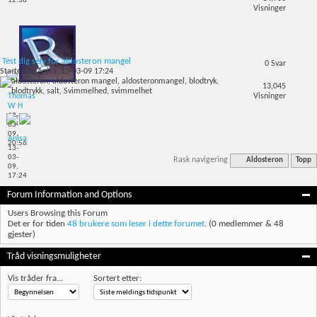
12:38
Visninger
Test dig selv for aldosteron mangel
0
Svar
Started by
Anisa
, 13-03-09 17:24
13,045
Visninger
Thomas
W H
13-
03-
09,
Anisa
20:56
13-
03-
Rask navigering
Aldosteron
Topp
09,
17:24
Forum Information and Options
Users Browsing this Forum
Det er for tiden
48 brukere som leser i dette forumet
. (0 medlemmer & 48
gjester)
Tråd visningsmuligheter
Vis tråder fra...
Sortert etter: