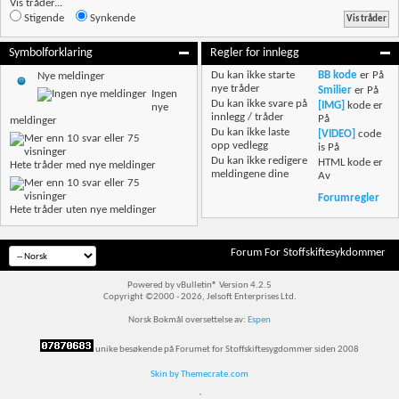
Vis tråder...
Stigende
Synkende
Symbolforklaring
Regler for innlegg
Du
kan ikke
starte
BB kode
er
På
Nye meldinger
nye tråder
Smilier
er
På
Ingen
Du
kan ikke
svare på
[IMG]
kode er
nye
innlegg / tråder
På
meldinger
Du
kan ikke
laste
[VIDEO]
code
opp vedlegg
is
På
Du
kan ikke
redigere
HTML kode er
Hete tråder med nye meldinger
meldingene dine
Av
Forumregler
Hete tråder uten nye meldinger
Forum For Stoffskiftesykdommer
Powered by vBulletin® Version 4.2.5
Copyright ©2000 - 2026, Jelsoft Enterprises Ltd.
Norsk Bokmål oversettelse av:
Espen
unike besøkende på Forumet for Stoffskiftesygdommer siden 2008
Skin by Themecrate.com
`