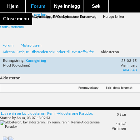
Hjem
Forum
Nye Innlegg
Søk
Logg inn
Forum forside
Aktivitet Stream
Google søk
Avansert søk
Nye innlegg
Nye innlegg
Emneskyen
FAQ
Merk forumene lest
Kalender
Forumvalg
Hurtige lenker
Close menu
Stoffskifteforum
Forum
Møteplassen
Adrenal Fatique - tilstanden sekundær til lavt stoffskifte
Aldosteron
Kunngjøring:
Kunngjøring
25-03-15
Mod
(Co-admin)
Visninger:
404,343
Aldosteron
Forumverktøy
Søk i dette forumet
Lav renin og lav aldosteron: Renin-Aldosterone Paradox
0
Svar
Started by
Anisa
, 03-07-13 09:53
10,378
Visninger