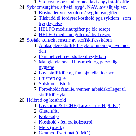
Skolegang og studier med lavt / høyt stoffskifte
Sykdomsutgifter, arbeid, trygd, NAV, sosialhjelp etc.
Kostnader ved sykdom / sygdomsutgifter
Tilskudd til fordyret kosthold pga sykdom - som
trygdeytelse
HELFO medisinutgifter på blå resept
HELFO medisinutgifter på hvit resept
Sosiale konsekvensene av stoffskiftesykdom
Å akseptere stoffskiftesykdommen og leve med
den
Familielivet med stoffskiftesykdom
Manglende ork til husarbeid og personlig
hygiene
Lavt stoffskifte og funksjonelle lidelser
Frustrert og lei
Solskinnshistorier
Forbeholdt familie, venner, arbeidskolleger til
stoffskiftesyke
Helbred og kosthold
Lavkarbo & LCHF (Low Carbs High Fat)
Glutenfritt
Kokosolje
Kosthold - fett og kolesterol
Melk (mælk)
Genmodifisert mat (GMO)