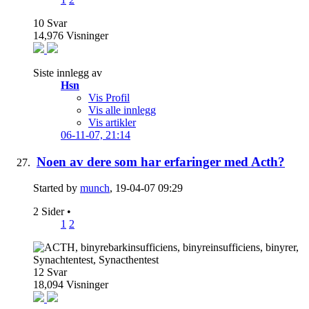
10
Svar
14,976
Visninger
Siste innlegg av
Hsn
Vis Profil
Vis alle innlegg
Vis artikler
06-11-07,
21:14
Noen av dere som har erfaringer med Acth?
Started by
munch
, 19-04-07 09:29
2 Sider
•
1
2
12
Svar
18,094
Visninger