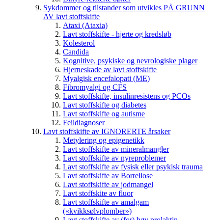
Sykdommer og tilstander som utvikles PÅ GRUNN
AV lavt stoffskifte
Ataxi (Ataxia)
Lavt stoffskifte - hjerte og kredsløb
Kolesterol
Candida
Kognitive, psykiske og nevrologiske plager
Hjerneskade av lavt stoffskifte
Myalgisk encefalopati (ME)
Fibromyalgi og CFS
Lavt stoffskifte, insulinresistens og PCOs
Lavt stoffskifte og diabetes
Lavt stoffskifte og autisme
Feildiagnoser
Lavt stoffskifte av IGNORERTE årsaker
Metylering og epigenetikk
Lavt stoffskifte av mineralmangler
Lavt stoffskifte av nyreproblemer
Lavt stoffskifte av fysisk eller psykisk trauma
Lavt stoffskifte av Borreliose
Lavt stoffskifte av jodmangel
Lavt stoffskite av fluor
Lavt stoffskifte av amalgam
(«kvikksølvplomber»)
Lavt stoffskifte av (for) høy prolaktin