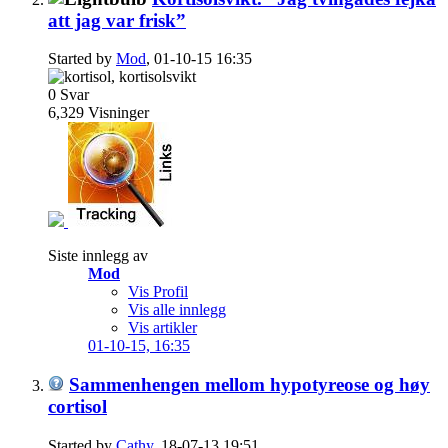
att jag var frisk”
Started by
Mod
, 01-10-15 16:35
0
Svar
6,329
Visninger
Siste innlegg av
Mod
Vis Profil
Vis alle innlegg
Vis artikler
01-10-15,
16:35
Sammenhengen mellom hypotyreose og høy
cortisol
Started by
Cathy
, 18-07-13 19:51