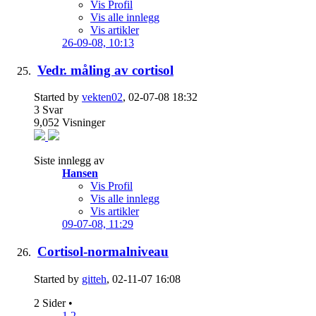
Vis Profil
Vis alle innlegg
Vis artikler
26-09-08,
10:13
Vedr. måling av cortisol
Started by
vekten02
, 02-07-08 18:32
3
Svar
9,052
Visninger
Siste innlegg av
Hansen
Vis Profil
Vis alle innlegg
Vis artikler
09-07-08,
11:29
Cortisol-normalniveau
Started by
gitteh
, 02-11-07 16:08
2 Sider
•
1
2