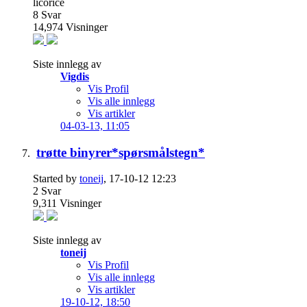
8
Svar
14,974
Visninger
Siste innlegg av
Vigdis
Vis Profil
Vis alle innlegg
Vis artikler
04-03-13,
11:05
trøtte binyrer*spørsmålstegn*
Started by
toneij
, 17-10-12 12:23
2
Svar
9,311
Visninger
Siste innlegg av
toneij
Vis Profil
Vis alle innlegg
Vis artikler
19-10-12,
18:50