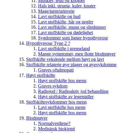
Muskler, ledd og knogler
Hals inkl. struma, kuler, knuter
Mage/tarm/urinveie
Lavt stoffskifte og hud
Lavt stoffskifte, hår og negler
Lavt stoffskifte, munn og slimhinner
Lavt stoffskifte og dødelighet
Sygdommer som ligner hypothyreose
Hypothyreose Type 2 ?
Lavt stoffskifte i grenseland
Mange symptomer, men flotte blodprøver
Stoffskifte vekslende mellom høyt og lavt
Stoffskifte relaterte øye plager og øyesykdomme
Graves oftalmopati
Høyt stoffskifte
Høyt stoffskifte hos menn
Graves sykdom
Radiojod / Radioaktiv jod behandling
Høyt stoffskifte av legemidler
Stoffskiftesykdommer hos menn
Lavt stoffskifte hos menn
Høyt stoffskifte hos menn
Blodprøver
Normalverdiene?
Medisinsk biokjemi