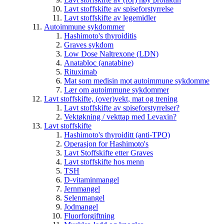
Lavt stoffskifte av spiseforstyrrelse
Lavt stoffskifte av legemidler
Autoimmune sykdommer
Hashimoto's thyroiditis
Graves sykdom
Low Dose Naltrexone (LDN)
Anatabloc (anatabine)
Rituximab
Mat som medisin mot autoimmune sykdomme
Lær om autoimmune sykdommer
Lavt stoffskifte, (over)vekt, mat og trening
Lavt stoffskifte av spiseforstyrrelser?
Vektøkning / vekttap med Levaxin?
Lavt stoffskifte
Hashimoto's thyroiditt (anti-TPO)
Operasjon for Hashimoto's
Lavt Stoffskifte etter Graves
Lavt stoffskifte hos menn
TSH
D-vitaminmangel
Jernmangel
Selenmangel
Jodmangel
Fluorforgiftning