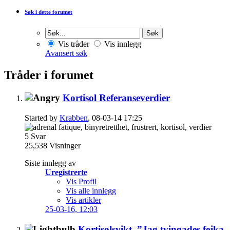
Søk i dette forumet
Vis tråder
Vis innlegg
Avansert søk
Tråder i forumet
Kortisol Referanseverdier
Started by
Krabben
, 08-03-14 17:25
5
Svar
25,538
Visninger
Siste innlegg av
Uregistrerte
Vis Profil
Vis alle innlegg
Vis artikler
25-03-16,
12:03
Kortisolsvikt. ”Jag tvingades fejka