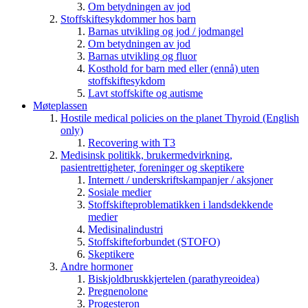
Om betydningen av jod
Stoffskiftesykdommer hos barn
Barnas utvikling og jod / jodmangel
Om betydningen av jod
Barnas utvikling og fluor
Kosthold for barn med eller (ennå) uten
stoffskiftesykdom
Lavt stoffskifte og autisme
Møteplassen
Hostile medical policies on the planet Thyroid (English
only)
Recovering with T3
Medisinsk politikk, brukermedvirkning,
pasientrettigheter, foreninger og skeptikere
Internett / underskriftskampanjer / aksjoner
Sosiale medier
Stoffskifteproblematikken i landsdekkende
medier
Medisinalindustri
Stoffskifteforbundet (STOFO)
Skeptikere
Andre hormoner
Biskjoldbruskkjertelen (parathyreoidea)
Pregnenolone
Progesteron