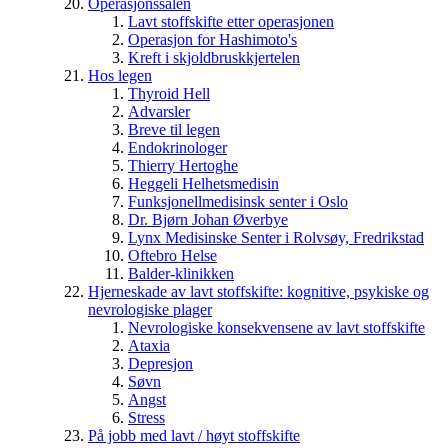
Operasjonssalen
Lavt stoffskifte etter operasjonen
Operasjon for Hashimoto's
Kreft i skjoldbruskkjertelen
Hos legen
Thyroid Hell
Advarsler
Breve til legen
Endokrinologer
Thierry Hertoghe
Heggeli Helhetsmedisin
Funksjonellmedisinsk senter i Oslo
Dr. Bjørn Johan Øverbye
Lynx Medisinske Senter i Rolvsøy, Fredrikstad
Oftebro Helse
Balder-klinikken
Hjerneskade av lavt stoffskifte: kognitive, psykiske og
nevrologiske plager
Nevrologiske konsekvensene av lavt stoffskifte
Ataxia
Depresjon
Søvn
Angst
Stress
På jobb med lavt / høyt stoffskifte