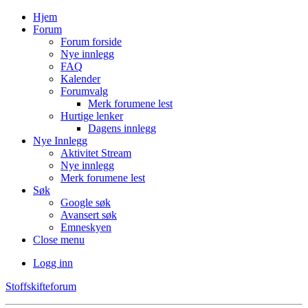
Hjem
Forum
Forum forside
Nye innlegg
FAQ
Kalender
Forumvalg
Merk forumene lest
Hurtige lenker
Dagens innlegg
Nye Innlegg
Aktivitet Stream
Nye innlegg
Merk forumene lest
Søk
Google søk
Avansert søk
Emneskyen
Close menu
Logg inn
Stoffskifteforum