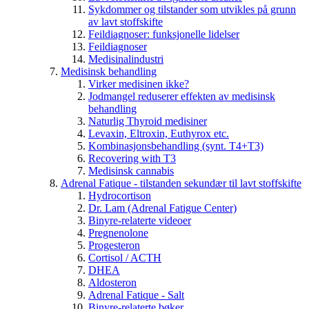
Sykdommer og tilstander som utvikles på grunn
av lavt stoffskifte
Feildiagnoser: funksjonelle lidelser
Feildiagnoser
Medisinalindustri
Medisinsk behandling
Virker medisinen ikke?
Jodmangel reduserer effekten av medisinsk
behandling
Naturlig Thyroid medisiner
Levaxin, Eltroxin, Euthyrox etc.
Kombinasjonsbehandling (synt. T4+T3)
Recovering with T3
Medisinsk cannabis
Adrenal Fatique - tilstanden sekundær til lavt stoffskifte
Hydrocortison
Dr. Lam (Adrenal Fatigue Center)
Binyre-relaterte videoer
Pregnenolone
Progesteron
Cortisol / ACTH
DHEA
Aldosteron
Adrenal Fatique - Salt
Binyre-relaterte bøker