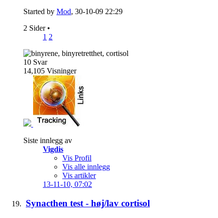
Started by
Mod
, 30-10-09 22:29
2 Sider
•
1
2
10
Svar
14,105
Visninger
Siste innlegg av
Vigdis
Vis Profil
Vis alle innlegg
Vis artikler
13-11-10,
07:02
Synacthen test - høj/lav cortisol