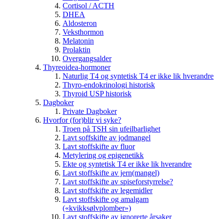
Cortisol / ACTH
DHEA
Aldosteron
Veksthormon
Melatonin
Prolaktin
Overgangsalder
Thyreoidea-hormoner
Naturlig T4 og syntetisk T4 er ikke lik hverandre
Thyro-endokrinologi historisk
Thyroid USP historisk
Dagboker
Private Dagboker
Hvorfor (for)blir vi syke?
Troen på TSH sin ufeilbarlighet
Lavt soffskifte av jodmangel
Lavt stoffskifte av fluor
Metylering og epigenetikk
Ekte og syntetisk T4 er ikke lik hverandre
Lavt stoffskifte av jern(mangel)
Lavt stoffskifte av spiseforstyrrelse?
Lavt stoffskifte av legemidler
Lavt stoffskifte og amalgam
(«kvikksølvplomber»)
Lavt stoffskifte av ignorerte årsaker