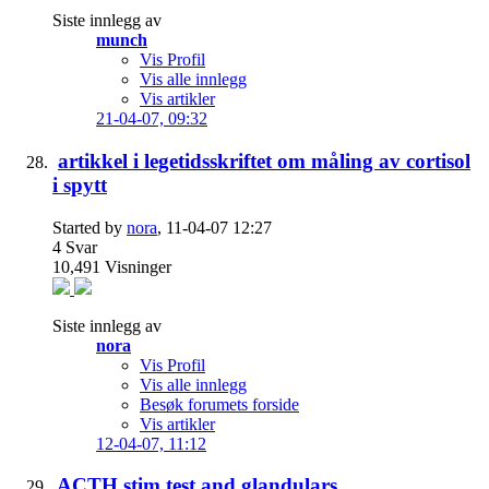
Siste innlegg av
munch
Vis Profil
Vis alle innlegg
Vis artikler
21-04-07,
09:32
artikkel i legetidsskriftet om måling av cortisol
i spytt
Started by
nora
, 11-04-07 12:27
4
Svar
10,491
Visninger
Siste innlegg av
nora
Vis Profil
Vis alle innlegg
Besøk forumets forside
Vis artikler
12-04-07,
11:12
ACTH stim test and glandulars