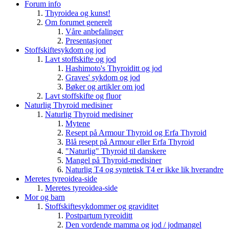
Forum info
Thyroidea og kunst!
Om forumet generelt
Våre anbefalinger
Presentasjoner
Stoffskiftesykdom og jod
Lavt stoffskifte og jod
Hashimoto's Thyroiditt og jod
Graves' sykdom og jod
Bøker og artikler om jod
Lavt stoffskifte og fluor
Naturlig Thyroid medisiner
Naturlig Thyroid medisiner
Mytene
Resept på Armour Thyroid og Erfa Thyroid
Blå resept på Armour eller Erfa Thyroid
"Naturlig" Thyroid til danskere
Mangel på Thyroid-medisiner
Naturlig T4 og syntetisk T4 er ikke lik hverandre
Meretes tyreoidea-side
Meretes tyreoidea-side
Mor og barn
Stoffskiftesykdommer og graviditet
Postpartum tyreoiditt
Den vordende mamma og jod / jodmangel