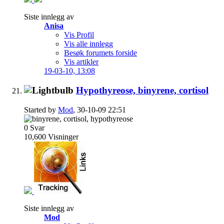
Siste innlegg av
Anisa
Vis Profil
Vis alle innlegg
Besøk forumets forside
Vis artikler
19-03-10,
13:08
Hypothyreose, binyrene, cortisol
Started by
Mod
, 30-10-09 22:51
0
Svar
10,600
Visninger
Siste innlegg av
Mod