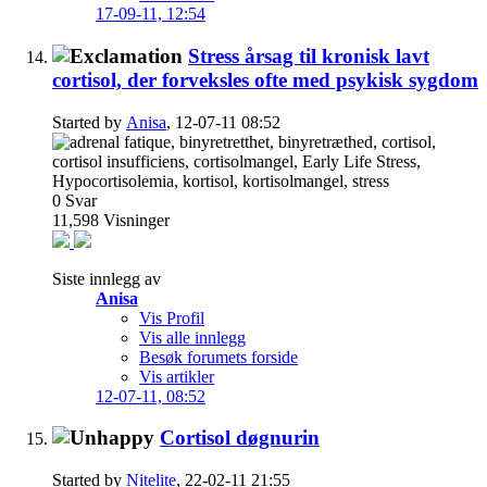
17-09-11,
12:54
Stress årsag til kronisk lavt
cortisol, der forveksles ofte med psykisk sygdom
Started by
Anisa
, 12-07-11 08:52
0
Svar
11,598
Visninger
Siste innlegg av
Anisa
Vis Profil
Vis alle innlegg
Besøk forumets forside
Vis artikler
12-07-11,
08:52
Cortisol døgnurin
Started by
Nitelite
, 22-02-11 21:55