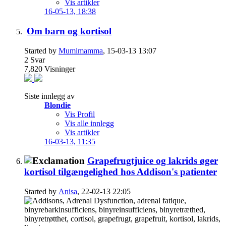
Vis artikler
16-05-13,
18:38
Om barn og kortisol
Started by
Mumimamma
, 15-03-13 13:07
2
Svar
7,820
Visninger
Siste innlegg av
Blondie
Vis Profil
Vis alle innlegg
Vis artikler
16-03-13,
11:35
Grapefrugtjuice og lakrids øger
kortisol tilgængelighed hos Addison's patienter
Started by
Anisa
, 22-02-13 22:05