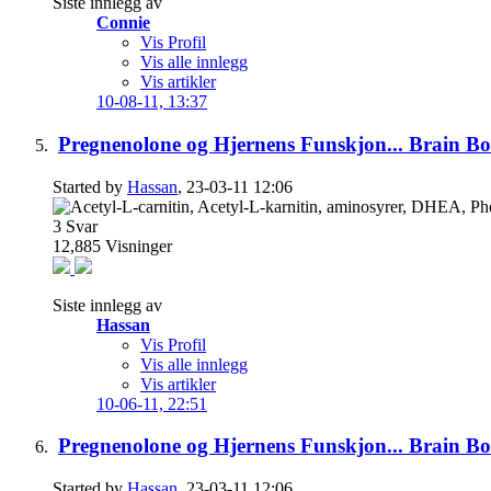
Siste innlegg av
Connie
Vis Profil
Vis alle innlegg
Vis artikler
10-08-11,
13:37
Pregnenolone og Hjernens Funskjon... Brain Boo
Started by
Hassan
, 23-03-11 12:06
3
Svar
12,885
Visninger
Siste innlegg av
Hassan
Vis Profil
Vis alle innlegg
Vis artikler
10-06-11,
22:51
Pregnenolone og Hjernens Funskjon... Brain Boo
Started by
Hassan
, 23-03-11 12:06