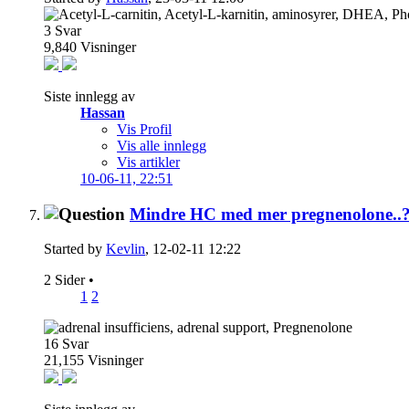
3
Svar
9,840
Visninger
Siste innlegg av
Hassan
Vis Profil
Vis alle innlegg
Vis artikler
10-06-11,
22:51
Mindre HC med mer pregnenolone..
Started by
Kevlin
, 12-02-11 12:22
2 Sider
•
1
2
16
Svar
21,155
Visninger