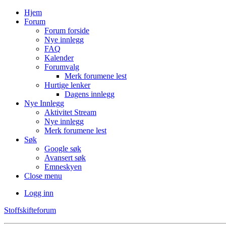
Hjem
Forum
Forum forside
Nye innlegg
FAQ
Kalender
Forumvalg
Merk forumene lest
Hurtige lenker
Dagens innlegg
Nye Innlegg
Aktivitet Stream
Nye innlegg
Merk forumene lest
Søk
Google søk
Avansert søk
Emneskyen
Close menu
Logg inn
Stoffskifteforum