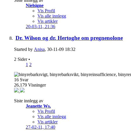
Siste innlegg av
Nielsigne
Vis Profil
Vis alle innlegg
Vis artikler
20-03-11,
21:36
Dr. Wilson og dr. Hertoghe om pregnenolone
Started by
Anisa
, 30-11-09 18:32
2 Sider
•
1
2
16
Svar
26,179
Visninger
Siste innlegg av
Jeanette Ws.
Vis Profil
Vis alle innlegg
Vis artikler
27-02-11,
17:40