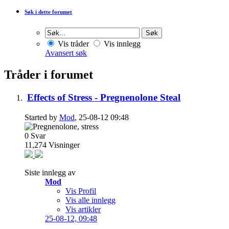
Søk i dette forumet
Vis tråder
Vis innlegg
Avansert søk
Tråder i forumet
Effects of Stress - Pregnenolone Steal
Started by
Mod
, 25-08-12 09:48
0
Svar
11,274
Visninger
Siste innlegg av
Mod
Vis Profil
Vis alle innlegg
Vis artikler
25-08-12,
09:48