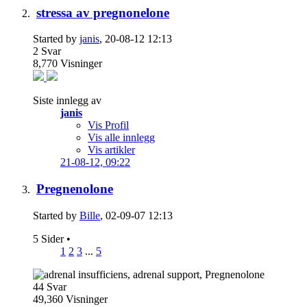
stressa av pregnonelone
Started by
janis
, 20-08-12 12:13
2
Svar
8,770
Visninger
Siste innlegg av
janis
Vis Profil
Vis alle innlegg
Vis artikler
21-08-12,
09:22
Pregnenolone
Started by
Bille
, 02-09-07 12:13
5 Sider
•
1
2
3
...
5
44
Svar
49,360
Visninger