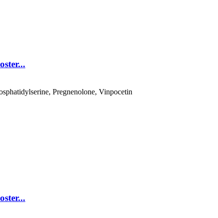
ster...
ster...